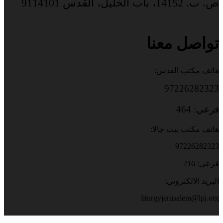
ص. ب. 14152، باب الخليل، القدس 9114101
تواصل معنا
هاتف مكتب القدس:
97226282323
فرعي: 464
هاتف مكتب بيت جالا:
97226282323
فرعي: 216
البريد الالكتروني:
liturgyjerusalem@lpj.org