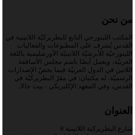
من نحن
المكتب الليتورجي التابع للبطريركيّة اللاتينية في
القدس يُشرف على المطبوعات والفعاليات
الليتورجيّة للأبرشيّة اللاتينيّة الأورشليمية باللغة
العربيّة، ويعمل أيضًا باسم مجلس الأساقفة
اللاتين في الدول العربيّة فيما يخصّ الإصدارات
الرسميّة. له مكتبان: في مقرّ البطريركيّة في
القدس، وفي المعهد الإكليريكي - بيت جالا.
العنوان
شارع البطريركية اللاتينية 8