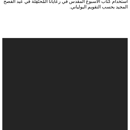
استخدام كتاب الأسبوع المقدس في رعايانا المُحتَفِلة في عيد الفصح
المجيد بحسب التقويم اليولياني.