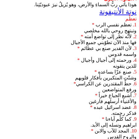
هوذا يأتي ربُّ السماءِ والأرض، وهو يُزيلُ نيرَ عبوديّتِنا.
نوتة الأنتيفونة
تعظِّم
1.
تعظم نفسي الرب
*
وتبتهج روحي بالله مخلصي
2.
لأنّه نظر إلى تواضع أمته
*
فها منذ الآن تطوّبني جميع الأجيال
3.
لأن القدير صنع بي عظائم
*
واسمه قدوس
4.
ورحمته إلى أجيال وأجيال
*
للذين يتقونه
5.
صنع عزّا بساعده
*
وشتّت المتكبرين بأفكار قلوبهم
6.
حطّ المقتدرين عن الكراسي
*
ورفع المتواضعين
7.
أشبع الجياع خيراً
*
والأغنياء أرسلهم فارغين
8.
عضد اسرائيل عبده
*
فذكر رحمته.
9.
كما كلّم آباءنا
*
ابراهيم ونسله إلى الأبد.
10.
المجد للآب والابن
*
والروح القدس