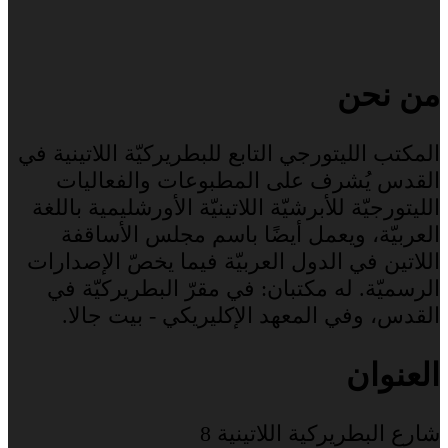
من نحن
المكتب الليتورجي التابع للبطريركيّة اللاتينية في
القدس يُشرف على المطبوعات والفعاليات
الليتورجيّة للأبرشيّة اللاتينيّة الأورشليمية باللغة
العربيّة، ويعمل أيضًا باسم مجلس الأساقفة
اللاتين في الدول العربيّة فيما يخصّ الإصدارات
الرسميّة. له مكتبان: في مقرّ البطريركيّة في
القدس، وفي المعهد الإكليريكي - بيت جالا.
العنوان
شارع البطريركية اللاتينية 8