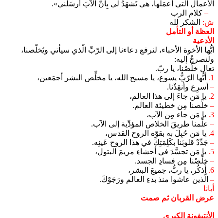
الأعمال الَّتي أَعمَلُها، هي تَشهَدُ لي بِأَنَّ الآبَ أَرسَلَني».
–
كلام الرب
ش:
الشكر لله
العظة أو التأمل
الأدعية
أيُّها الأخوة الأحباء، لنرفع دعاءنا إلى الرّبِّ الّذي سيأتي ويُخلّصنا،
ولنصرخْ إليه:
تعال خلِّصْنا، يا ربّ.
1.
أيُّها الرّبُّ يسوع، يا مسيح الله، يا مخلِّص البشر أجمَعين،
–
أسرِع وأَنقِذْنا.
2.
يا مَن جاءَ إلى هذا العالم،
–
خلِّصنا مِن خطيئة العالم.
3.
يا مَن جاء مِن الآب،
–
علِّمنا طريقَ الخلاص المؤدِّية إلى الآب.
4.
يا مَن حُبِلَ به بقوّة الروح القدس،
–
جَدِّدْ قلوبَنا بكَلِمَتِكَ في هذا الروح عَينِه.
5.
يا مَن تجسَّدَ في أحشاءِ مريمَ البتول،
–
خلِّصْنا مِن فسادِ الجسد.
6.
أُذكُر، يا ربُّ، جميعَ البشر،
–
الّذين عاشوا منذ بدءِ العالم ورَجَوْكَ.
أبانا
عرض القربان ثم صمت
الأنتيفونة الكبرى