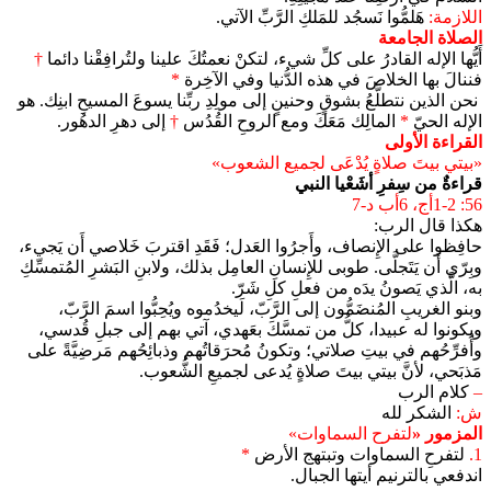
اللازمة:
هَلمُّوا نَسجُد للمَلكِ الرَّبِّ الآتي.
الصلاة الجامعة
أَيُّها الإله القادرُ على كلِّ شيء، لتكنْ نعمتُكَ علينا ولتُرافِقْنا دائما
†
فننالَ بها الخلاصَ في هذه الدُّنيا وفي الآخِرة
*
نحن الذين نتطلَّعُ بشوقٍ وحنينٍ إلى مولِدِ ربِّنا يسوعَ المسيحِ ابنِك. هو
الإله الحيّ
*
المالِك مَعَكَ ومع الروحِ القُدُس
†
إلى دهرِ الدهُور.
القراءة الأولى
«بيتي بيتَ صلاةٍ يُدْعَى لجميع الشعوب»
قراءةٌ من سِفرِ أشَعْيا النبي
56: 1-2أج، 6أب د-7
هكذا قال الرب:
حافِظوا على الإِنصاف، وأَجرُوا العَدل؛ فَقَدِ اقتربَ خَلاصي أَن يَجيء،
وبِرّي أَن يَتَجلَّى. طوبى للإِنسانِ العامِل بذلك، ولابنِ البَشرِ المُتمسِّكِ
به، الَّذي يَصونُ يدَه من فعلِ كلِ شَرّ.
وبنو الغريبِ المُنضَمُّون إلى الرَّبّ، لَيخدُموه ويُحِبُّوا اسمَ الرَّبّ،
ويكونوا له عبيدا، كلُّ من تمسَّكَ بعَهدي، آتي بهم إلى جبلِ قُدسي،
وأُفرِّحُهم في بيتِ صلاتي؛ وتكونُ مُحرَقاتُهم وذبائِحُهم مَرضِيَّةً على
مَذبَحي، لأنَّ بيتي بيتَ صلاةٍ يُدعى لجميعِ الشُّعوب.
–
كلام الرب
ش:
الشكر لله
المزمور «
لتفرح السماوات»
1.
لتفرحِ السماوات وتبتهج الأرض
*
اندفعي بالترنيم أيتها الجبال.