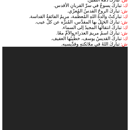
ك:
تباركَ يسوعُ في سرِّ القربانِ الأقدس.
ش:
تباركَ الروحُ القدسُ المُعزّي.
ك:
تباركتْ والدةُ اللهِ المُعظَّمة، مريمُ الفائقةُ القداسة.
ش:
تباركَ الحَبَلُ بها المقدَّس، المُنزَّه عن كلِّ عيب.
ك:
تباركَ انتقالُها المجيدُ إلى السماء.
ش:
تباركَ اسمُ مريمَ العذراء والأمِّ معًا.
ك:
تباركَ القديسُ يوسف، خطِّيبُها العفيف.
ش:
تباركَ اللهُ في ملائكتهِ وقدِّيسيه.