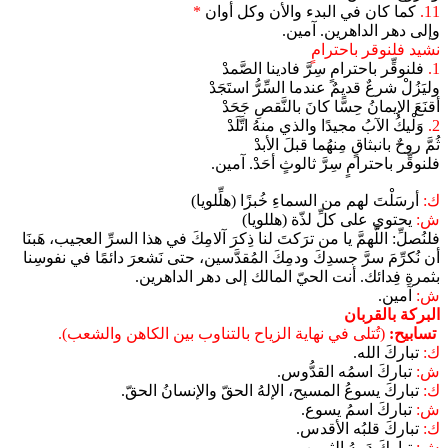
11.
كما كان في البدء والأن وكل أوان
*
وإلى دهر الداهرين. آمين.
نشيد فلنوقر باحترامٍ
1.
فلنوقِّر باحترامٍ سِرَّ فادينا الصَّمدْ
وليَزُلْ شرعٌ قديمٌ عندما السِّرُّ استَجَدْ
أقنَعَ الإيمانُ حِسًّا كانَ بالنَّقصِ جَحَدْ
2.
وَلْيكُ الآبُ مجيدًا والذي منهُ اتَّلَدْ
ثُمَّ روحٌ بانبثاقٍ مِنهُما قبلَ الأبدْ
فلنوقِّر باحترامٍ سِرَّ ثالوثٍ أحَدْ. آمين.
ك:
أرسَلْتَ لهم من السماءِ خُبزًا (هلِّلويا)
ش:
يحتوي على كلِّ لذّة (هللويا)
فلنُصلِّ: اللَّهمَّ يا من ترَكتَ لنا ذِكرَ آلامِكَ في هذا السرِّ العجيب، هَبنَا
أن نُكرِّمَ سرَّ جسدِكَ ودمِكَ المُقدَّسين، حتى نَشعرَ دائمًا في نفوسِنا
بثمرةِ فِدائك. أنت الحيّ المالك إلى دهر الداهرين.
ش:
آمين.
البركة بالقربان
تسابيح:
(تُتلى في نهاية الزياح بالتناوب بين الكاهن والشعب).
ك:
تباركَ الله.
ش:
تباركَ اسمُه القدُّوس.
ك:
تباركَ يسوعُ المسيح، الإلهُ الحقّ والإنسانُ الحقّ.
ش:
تباركَ اسمُ يسوع.
ك:
تباركَ قلبُه الأقدس.
ش:
تباركَ دَمهُ الثمين.