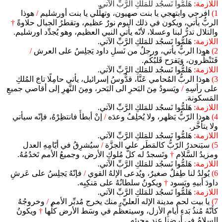
اللازمة:
هَلمُّوا نَسجُد للمَلكِ الرَّبِّ الآتي.
1)
افرحي وابتهجي يا بنت صهيون، وتهلَّلي يا بنت أورشليم
/
هوذا
الربُّ يأتي، ويكون في ذلك اليوم نورٌ عظيم، وتقطرُ الجبال حلاوةً
†
والتلال تدرُّ لبنا وعسلا، لأنّه يأتي النبي العظيم، وهو يُجدِّد اورشليم.
اللازمة:
هَلمُّوا نَسجُد للمَلكِ الرَّبِّ الآتي.
2)
هوذا الربُّ يأتي، ورجلٌ من نَسلِ داود يَجلِسُ على العرش
/
فَتَنْظُرون، وَيَفرَح قَلبُكُم.
اللازمة:
هَلمُّوا نَسجُد للمَلكِ الرَّبِّ الآتي.
3)
هوذا الربُّ المُحامي عَنَّا، قدُّوسُ إسرائيل، يأتي حامِلًا تاجَ المُلكِ
على رأسِهِ
/
ويَسودُ مِنَ البَحرِ الى البَحر، ومِنَ النَّهرِ إلى أقاصي جميعِ
المَسكونة.
اللازمة:
هَلمُّوا نَسجُد للمَلكِ الرَّبِّ الآتي.
4)
هوذا الرّبُّ يَظهر، ولا يُخلِفُ وعدَه
/
إنْ أبطأَ فانتظِرْهُ، فإنّه سيأتي
ولا يتأخَّر.
اللازمة:
هَلمُّوا نَسجُد للمَلكِ الرَّبِّ الآتي.
5)
سيَنحدرُ الرّبُّ كالمَطَر على الجزَّة
/
سيُشرِقُ في أيّامِهِ العدل
ومزيدُ السَّلام
†
وتَسجدُ له كلُّ مُلوكِ الأرض، وجميعُ الأمم تَخدُمُهُ.
اللازمة:
هَلمُّوا نَسجُد للمَلكِ الرَّبِّ الآتي.
6)
يُولدُ لنا طِفلٌ صغيرٌ، ويُدعى الإلهُ القوي
/
فإنّهُ يَجلِسُ على عَرشِ
داودَ أبيهِ ويَسود
†
ويكونُ سلطانُهُ على مَنكِبِه.
اللازمة:
هَلمُّوا نَسجُد للمَلكِ الرَّبِّ الآتي.
7)
يا بيت لحم مدينة الإله العليِّ، منك يخرج مُدبِّر الأمم
/
وخروجُهُ
كأنّهُ مُنذُ بَدءِ أيامِ الأزل، وسيتعظَّم في وسَط الأرض كلِّها
†
ويكونُ
السلامُ في أرضِنا عند مجيئِهِ.