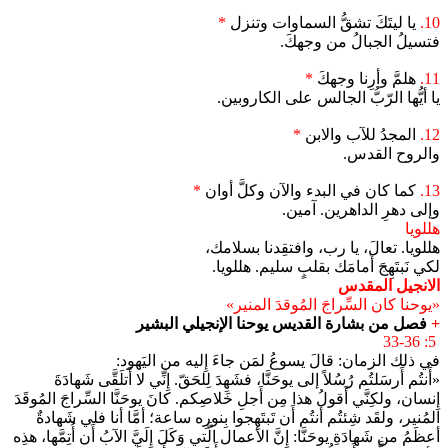
10.
يا ليتَكَ تشقُّ السماوات وتنزل
*
فتسيلُ الجبالُ من وجهكَ.
11.
هلمَّ وأرِنا وجهكَ
*
يا أيُّها الرّبُّ الجالس على الكاروبين.
12.
المجدُ للآب والابن
*
والروح القدس.
13.
كما كان في البدء والآن وكلَّ أوان
*
وإلى دهرِ الداهرين. آمين.
هللويا
هللويا. تعالَ، يا رب، وافتقِدنا بسلامك،
لكي نَبتَهِجَ أَمامَك بقلبٍ سليم. هللويا.
الانجيل المقدس
«يوحنا كان السِّراجَ المُوقدَ المنير»
+
فصل من بشارة القديس يوحنا الإنجيلي البشير
5: 33-36
في ذلك الزمان: قالَ يسوعُ لمَن جاءَ إِليه من اليَهود:
«أَنتُم أَرسَلتُم رُسُلاً إلى يوحَنَّا، فشَهِدَ لِلحَقّ. إِنِّي لا أَتلَقَّى شَهادَةَ
إِنسان، ولكِنَّي أَقولُ هذا مِن أَجلِ خَلاصِكم. كانَ يوحَنَّا السِّراجَ المُوقَدَ
المُنير، ولقَد شِئتُم أنتُم أَن تَبتَهِجوا بِنورِه ساعة؛ أمَّا أنا فلي شَهادةٌ
أعظَمُ من شَهادَةِ يوحَنَّا: إِنَّ الأعمال الَّتي وَكَلَ إِلَيَّ الآبُ أَن أُتِمَّها، هذِه