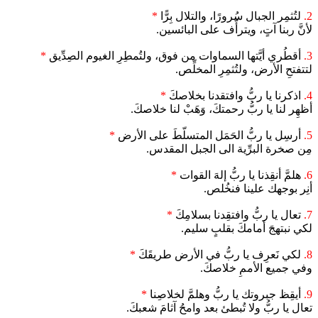
2.
لتُثمِر الجبال سُرورًا، والتلال بِرًّا
*
لأنَّ ربنا آتٍ، ويترأّف على البائسين.
3.
أقطُري أيَّتها السماوات من فوق، ولتُمطِرِ الغيوم الصِدِّيق
*
لتتفتحِ الأرض، ولتُثمِرِ المخلِّص.
4.
اذكرنا يا ربُّ وافتقدنا بخلاصكَ
*
أظهِر لنا يا ربُّ رحمتكَ، وَهَبْ لنا خلاصكَ.
5.
أرسِل يا ربُّ الحَمَل المتسلّطَ على الأرض
*
مِن صخرة البرِّية الى الجبل المقدس.
6.
هلمَّ أنقِذنا يا ربُّ إلهَ القوات
*
أنِر بوجهك علينا فنخُلص.
7.
تعال يا ربُّ وافتقِدنا بسلامِكَ
*
لكي نبتهجَ أمامكَ بقلبٍ سليم.
8.
لكي نَعرِف يا ربُّ في الأرض طريقَكَ
*
وفي جميع الأممِ خلاصكَ.
9.
أيقِظ جبروتك يا ربُّ وهلمَّ لخلاصِنا
*
تعال يا ربُّ ولا تُبطئ بعد وامحُ آثامَ شعبكَ.