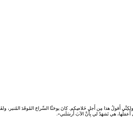
نسان، ولكِنَّي أَقولُ هذا مِن أَجلِ خَلاصِكم. كانَ يوحَنَّا السِّراجَ المُوقَدَ المُنير، 
تي أَعمَلُها، هي تَشهَدُ لي بِأَنَّ الآبَ أَرسَلَني».