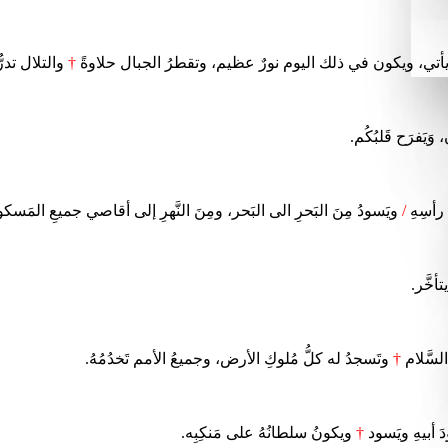
يأتي، ويكون في ذلك اليوم نورٌ عظيم، وتقطرُ الجبال حلاوةً
†
والتلال تدرُ
 وَيَفرَح قَلبُكُم.
 رأسِهِ
/
ويَسودُ مِنَ البَحرِ الى البَحر، ومِنَ النَّهرِ إلى أقاصي جميعِ المَسكو
أخَّر.
لسَّلام
†
وتَسجدُ له كلُّ مُلوكِ الأرض، وجميعُ الأمم تَخدُمُهُ.
َ أبيهِ ويَسود
†
ويكونُ سلطانُهُ على مَنكِبِه.