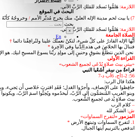
أشباه الأسرار
اللازمة:
هَلمُّوا نَسجُد للمَلكِ الرَّبِّ الآتي.
البحث في الموقع
7)
يا بيت لحم مدينة الإله العليِّ، منك يخرج مُدبِّر الأمم
/
وخروجُهُ كأنّهُ م
بحث
اللازمة:
هَلمُّوا نَسجُد للمَلكِ الرَّبِّ الآتي.
×
الصلاة الجامعة
En
أَيُّها الإله القادرُ على كلِّ شيء، لتكنْ نعمتُكَ علينا ولتُرافِقْنا دائما
†
فننالَ بها الخلاصَ في هذه الدُّنيا وفي الآخِرة
*
نحن الذين نتطلَّعُ بشوقٍ وحنينٍ إلى مولِدِ ربِّنا يسوعَ المسيحِ ابنِك. هو ال
القراءة الأولى
«بيتي بيتَ صلاةٍ يُدْعَى لجميع الشعوب»
قراءةٌ من سِفرِ أشَعْيا النبي
56: 1-2أج، 6أب د-7
هكذا قال الرب:
حافِظوا على الإِنصاف، وأَجرُوا العَدل؛ فَقَدِ اقتربَ خَلاصي أَن يَجيء، وبِرّي
وبنو الغريبِ المُنضَمُّون إلى الرَّبّ، لَيخدُموه ويُحِبُّوا اسمَ الرَّبّ، ويك
بيتَ صلاةٍ يُدعى لجميعِ الشُّعوب.
–
كلام الرب
ش:
الشكر لله
المزمور «
لتفرح السماوات»
1.
لتفرحِ السماوات وتبتهج الأرض
*
اندفعي بالترنيم أيتها الجبال.