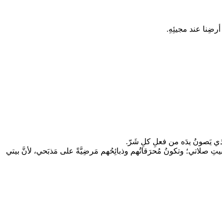
رضِنا عند مجيئِهِ.
َذي يَصونُ يدَه من فعلِ كلِ شَرّ.
بيتِ صلاتي؛ وتكونُ مُحرَقاتُهم وذبائِحُهم مَرضِيَّةً على مَذبَحي، لأنَّ بيتي