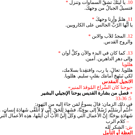
10.
يا ليتَكَ تشقُّ السماوات وتنزل
*
فتسيلُ الجبالُ من وجهكَ.
11.
هلمَّ وأرِنا وجهكَ
*
يا أيُّها الرّبُّ الجالس على الكاروبين.
12.
المجدُ للآب والابن
*
والروح القدس.
13.
كما كان في البدء والآن وكلَّ أوان
*
وإلى دهرِ الداهرين. آمين.
هللويا
هللويا. تعالَ، يا رب، وافتقِدنا بسلامك،
لكي نَبتَهِجَ أَمامَك بقلبٍ سليم. هللويا.
الانجيل المقدس
«يوحنا كان السِّراجَ المُوقدَ المنير»
+
فصل من بشارة القديس يوحنا الإنجيلي البشير
5: 33-36
في ذلك الزمان: قالَ يسوعُ لمَن جاءَ إِليه من اليَهود:
«أَنتُم أَرسَلتُم رُسُلاً إلى يوحَنَّا، فشَهِدَ لِلحَقّ. إِنِّي لا أَتلَقَّى شَهادَةَ إِ
شَهادَةِ يوحَنَّا: إِنَّ الأعمال الَّتي وَكَلَ إِلَيَّ الآبُ أَن أُتِمَّها، هذِه الأعمال الَّ
–
كلام الرب
ش:
الشكر لله
العظة أو التأمل