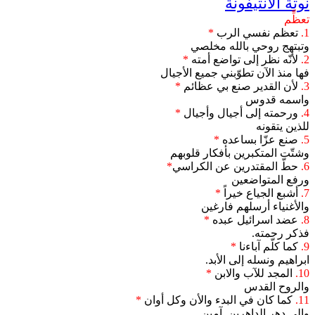
نوتة الأنتيفونة
تعظِّم
1.
تعظم نفسي الرب
*
وتبتهج روحي بالله مخلصي
2.
لأنّه نظر إلى تواضع أمته
*
فها منذ الآن تطوّبني جميع الأجيال
3.
لأن القدير صنع بي عظائم
*
واسمه قدوس
4.
ورحمته إلى أجيال وأجيال
*
للذين يتقونه
5.
صنع عزّا بساعده
*
وشتّت المتكبرين بأفكار قلوبهم
6.
حطّ المقتدرين عن الكراسي
*
ورفع المتواضعين
7.
أشبع الجياع خيراً
*
والأغنياء أرسلهم فارغين
8.
عضد اسرائيل عبده
*
فذكر رحمته.
9.
كما كلّم آباءنا
*
ابراهيم ونسله إلى الأبد.
10.
المجد للآب والابن
*
والروح القدس
11.
كما كان في البدء والأن وكل أوان
*
وإلى دهر الداهرين. آمين.