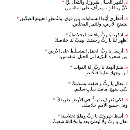
2.
لتُثمِر الجبال سُرورًا، والتلال بِرًّا
*
لأنَّ ربنا آتٍ، ويترأّف على البائسين.
3.
أقطُري أيَّتها السماوات من فوق، ولتُمطِرِ الغيوم الصِدِّيق
*
لتتفتحِ الأرض، ولتُثمِرِ المخلِّص.
4.
اذكرنا يا ربُّ وافتقدنا بخلاصكَ
*
أظهِر لنا يا ربُّ رحمتكَ، وَهَبْ لنا خلاصكَ.
5.
أرسِل يا ربُّ الحَمَل المتسلّطَ على الأرض
*
مِن صخرة البرِّية الى الجبل المقدس.
6.
هلمَّ أنقِذنا يا ربُّ إلهَ القوات
*
أنِر بوجهك علينا فنخُلص.
7.
تعال يا ربُّ وافتقِدنا بسلامِكَ
*
لكي نبتهجَ أمامكَ بقلبٍ سليم.
8.
لكي نَعرِف يا ربُّ في الأرض طريقَكَ
*
وفي جميع الأممِ خلاصكَ.
9.
أيقِظ جبروتك يا ربُّ وهلمَّ لخلاصِنا
*
تعال يا ربُّ ولا تُبطئ بعد وامحُ آثامَ شعبكَ.