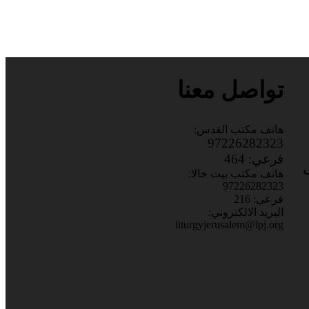
تواصل معنا
هاتف مكتب القدس:
97226282323
فرعي: 464
باب
هاتف مكتب بيت جالا:
97226282323
فرعي: 216
البريد الالكتروني:
liturgyjerusalem@lpj.org