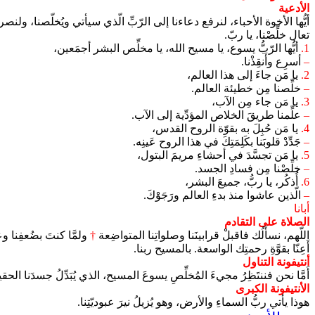
الأدعية
أيُّها الأخوة الأحباء، لنرفع دعاءنا إلى الرّبِّ الّذي سيأتي ويُخلّصنا، ولنصرخ
تعال خلِّصْنا، يا ربّ.
1.
أيُّها الرّبُّ يسوع، يا مسيح الله، يا مخلِّص البشر أجمَعين،
–
أسرِع وأَنقِذْنا.
2.
يا مَن جاءَ إلى هذا العالم،
–
خلِّصنا مِن خطيئة العالم.
3.
يا مَن جاء مِن الآب،
–
علِّمنا طريقَ الخلاص المؤدِّية إلى الآب.
4.
يا مَن حُبِلَ به بقوّة الروح القدس،
–
جَدِّدْ قلوبَنا بكَلِمَتِكَ في هذا الروح عَينِه.
5.
يا مَن تجسَّدَ في أحشاءِ مريمَ البتول،
–
خلِّصْنا مِن فسادِ الجسد.
6.
أُذكُر، يا ربُّ، جميعَ البشر،
–
الّذين عاشوا منذ بدءِ العالم ورَجَوْكَ.
أبانا
الصلاة على التقادم
اللّهم، نسأَلُك فاقبلْ قرابينَنا وصلواتِنا المتواضِعة
†
ولمَّا كنتَ بضُعفِنا و
أَعِنّا بقوَّةِ رحمتِك الواسعة. بالمسيح ربنا.
أنتيفونة التناول
أَمَّا نحن فننتَظِرُ مجيءَ المُخلِّصِ يسوعَ المسيح، الذي يُبَدِّلُ جسدَنا 
الأنتيفونة الكبرى
هوذا يأتي ربُّ السماءِ والأرض، وهو يُزيلُ نيرَ عبوديّتِنا.