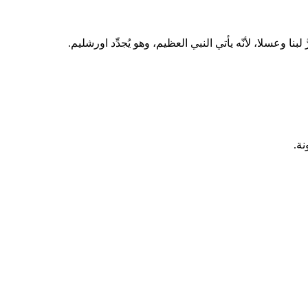
ّ لبنا وعسلا، لأنّه يأتي النبي العظيم، وهو يُجدِّد اورشليم.
نة.