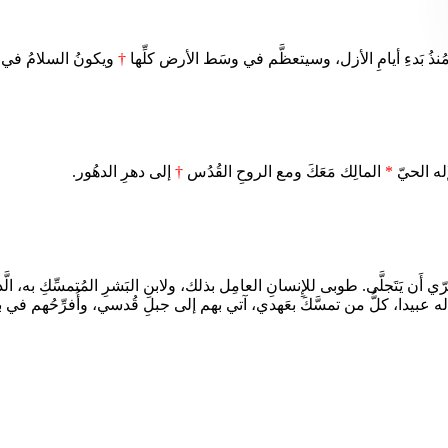
ُنذُ بَدءِ أيامِ الأزل، وسيتعظَّم في وسَط الأرض كلِّها
†
ويكونُ السلامُ في أ
إله الحيّ
*
المالِك مَعَكَ ومع الروحِ القُدُس
†
إلى دهرِ الدهُور.
 أَن يَتَجلَّى. طوبى للإِنسانِ العامِل بذلك، ولابنِ البَشرِ المُتمسِّكِ به، الّ
ونوا له عبيدا، كلُّ من تمسَّكَ بعَهدي، آتي بهم إلى جبلِ قُدسي، وأُفرِّحُهم في 