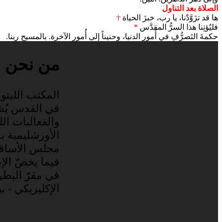
الصلاة بعد التناول
ها قد تزَوَّدْنا، يا رب، خبزَ الحياة
†
فليُؤتِنا هذا السرُّ المقدَّس
*
حكمةَ التَصرُّفِ في أُمورِ الدنيا، وحنيناً إلى أُمورِ الآخرة. بالمسيح ربنا.
من نحن
المكتب الليتور
في القدس يُ
والفعاليات الليت
الأورشليمية با
مجلس الأساقفة
فيما يخصّ الإ
في مقرّ البطر
الإكليريكي - ب