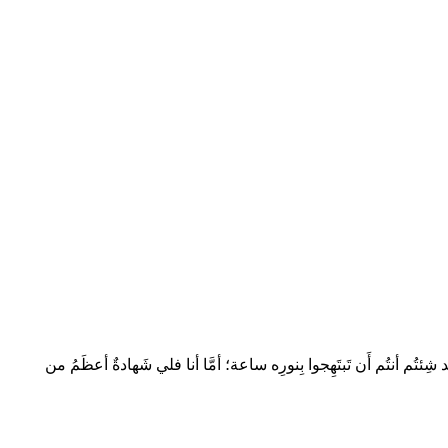
ولقَد شِئتُم أنتُم أَن تَبتَهِجوا بِنورِه ساعة؛ أمَّا أنا فلي شَهادةٌ أعظَمُ من