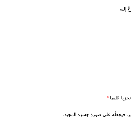
ْ إليه:
عجزِنا عَليما
*
الحقير، فيجعلُه على صورةِ جسدِه المجيد.