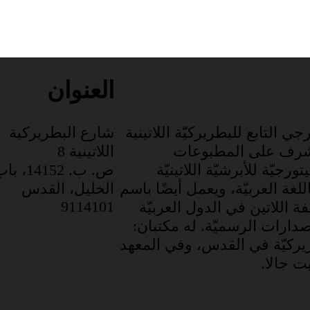
العنوان
جي التابع للبطريركيّة اللاتينية
شارع البطريركية
شرف على المطبوعات
اللاتينية 8
ورجيّة للأبرشيّة اللاتينيّة
ص. ب. 14152، 
للغة العربيّة، ويعمل أيضًا باسم
الخليل، القدس
9114101
 اللاتين في الدول العربيّة
صدارات الرسميّة. له مكتبان:
يركيّة في القدس، وفي المعهد
يت جالا.