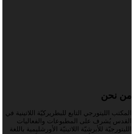
من نحن
المكتب الليتورجي التابع للبطريركيّة اللاتينية في
القدس يُشرف على المطبوعات والفعاليات
الليتورجيّة للأبرشيّة اللاتينيّة الأورشليمية باللغة