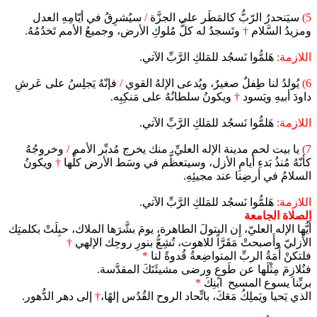
5)
سيَنحدرُ الرّبُّ كالمَطَر على الجزَّة
/
سيُشرِقُ في أيّامِهِ العدل
ومزيدُ السَّلام
†
وتَسجدُ له كلُّ مُلوكِ الأرض، وجميعُ الأمم تَخدُمُهُ.
اللازمة:
هَلمُّوا نَسجُد للمَلكِ الرَّبِّ الآتي.
6)
يُولدُ لنا طِفلٌ صغيرٌ، ويُدعى الإلهُ القوي
/
فإنّهُ يَجلِسُ على عَرشِ
داودَ أبيهِ ويَسود
†
ويكونُ سلطانُهُ على مَنكِبِه.
اللازمة:
هَلمُّوا نَسجُد للمَلكِ الرَّبِّ الآتي.
7)
يا بيت لحم مدينة الإله العليِّ، منك يخرج مُدبِّر الأمم
/
وخروجُهُ
كأنّهُ مُنذُ بَدءِ أيامِ الأزل، وسيتعظَّم في وسَط الأرض كلِّها
†
ويكونُ
السلامُ في أرضِنا عند مجيئِهِ.
اللازمة:
هَلمُّوا نَسجُد للمَلكِ الرَّبِّ الآتي.
الصلاة الجامعة
أَيُّها الإله العليّ، إِن البتولَ الطاهرة، يومَ بشَّرَها الملاك، حبِلَتْ بكلمتِك
الأَزليّ وأَصبحتْ مَقَرَّاً للاهوت، تُشِعُّ بنورِ روحِك الإلهي
†
فلتكنْ أَمَةُ الربِّ المتواضِعةُ قُدوةً لنا
*
فنُلازِمَ مِثْلَها عن طَوعٍ ورضى مشيئَتَكَ المقدَّسة.
بربِّنا يسوع المسيح ابنِكَ
*
الذي يَحيا ويَملِكُ مَعَكَ، باتِّحاد الروح القُدُس إلهًا،
†
إلى دهر الدُّهور.