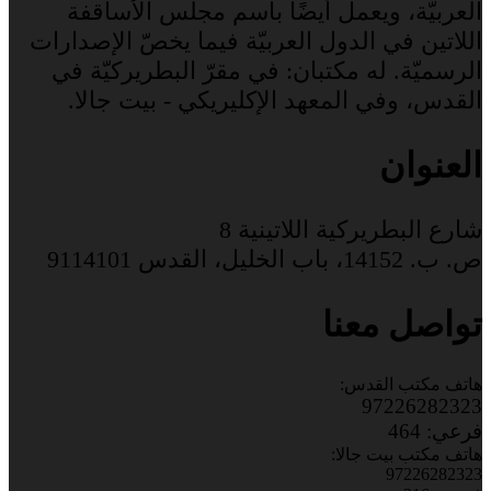
العربيّة، ويعمل أيضًا باسم مجلس الأساقفة
اللاتين في الدول العربيّة فيما يخصّ الإصدارات
الرسميّة. له مكتبان: في مقرّ البطريركيّة في
القدس، وفي المعهد الإكليريكي - بيت جالا.
العنوان
شارع البطريركية اللاتينية 8
ص. ب. 14152، باب الخليل، القدس 9114101
تواصل معنا
هاتف مكتب القدس:
97226282323
فرعي: 464
هاتف مكتب بيت جالا:
97226282323