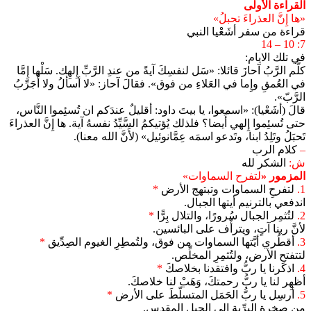
القراءة الأولى
«ها إِنَّ العذراءَ تحبلُ»
قراءة من سفر أشَعْيا النبي
7: 10 – 14
في تلك الايام:
كلَّم الرَّبُ آحازَ قائلا: «سَل لنفسِكَ آيةً من عندِ الرَّبِّ إِلهِك. سَلْها إِمَّا
في العُمقِ وإِما في العَلاءِ من فوق». فقالَ آحاز: «لا أسألُ ولا أُجَرِّبُ
الرَّبّ».
قالَ (أشَعْيا): «اسمعوا، يا بيتَ داود: أقليلٌ عندَكم ان تُسئِموا النَّاس،
حتى تُسئِموا إِلهي أَيضا؟ فلذلك يُؤتيكمُ السَّيِّدُ نفسهُ آية. ها إِنَّ العذراءَ
تَحبَلُ وتَلِدُ ابنا، وتَدعو اسمَه عِمَّانوئيل» (لأَنَّ الله معنا).
–
كلام الرب
ش:
الشكر لله
المزمور «
لتفرح السماوات»
1.
لتفرحِ السماوات وتبتهج الأرض
*
اندفعي بالترنيم أيتها الجبال.
2.
لتُثمِر الجبال سُرورًا، والتلال بِرًّا
*
لأنَّ ربنا آتٍ، ويترأّف على البائسين.
3.
أقطُري أيَّتها السماوات من فوق، ولتُمطِرِ الغيوم الصِدِّيق
*
لتتفتحِ الأرض، ولتُثمِرِ المخلِّص.
4.
اذكرنا يا ربُّ وافتقدنا بخلاصكَ
*
أظهِر لنا يا ربُّ رحمتكَ، وَهَبْ لنا خلاصكَ.
5.
أرسِل يا ربُّ الحَمَل المتسلّطَ على الأرض
*
مِن صخرة البرِّية الى الجبل المقدس.