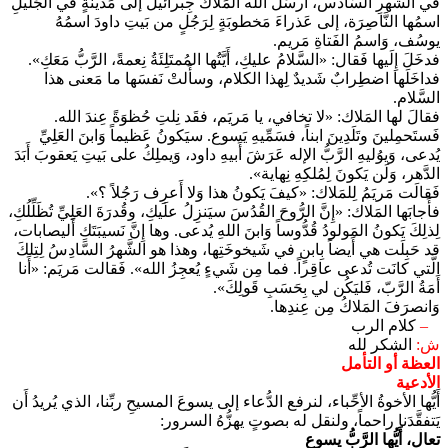
في الشَّهرِ السَّادس، أَرسَلَ الله المَلاكَ جِبرائيلَ إلى مَدينَةٍ في الجَليلِ
اسمُها النَّاصِرَة، إلى عَذراءَ مَخطوبَةٍ لِرَجُلٍ من بَيتِ داودَ اسمُهُ
يوسُف، وَاسمُ الفَتاةِ مَريم.
فدخَلَ إِلَيها فَقال: «السَّلامُ عليكِ، أَيَّتُها المُمتَلِئَةُ نِعمةً، الرَّبُّ مَعَكِ».
فداخَلَها اضطِرابٌ شَديدٌ لِهذا الكلام، وسأَلتْ نَفسَها ما مَعنى هذا
السَّلام.
فقالَ لها المَلاك: «لا تخافي، يا مَريَم، فقَد نِلتِ حُظوَةً عِندَ الله.
فَستَحمِلينَ وتَلَدِينَ ابناً، فسَمِّيهِ يَسوع. سيَكونُ عَظيماً وَابنَ العَلِيِّ
يُدعى، وَيوُليهِ الرَّبُّ الإله عَرَشَ أَبيهِ داود، وَيملِكُ على بَيتِ يَعقوبَ أَبَدَ
الدَّهر، وَلَن يَكونَ لِمُلكِهِ نِهاية».
فَقالَت مَريَمُ لِلمَلاك: «كيفَ يَكونُ هذا وَلا أَعرِف رَجُلاً ؟».
فأَجابَها المَلاك: «إِنَّ الرُّوحَ القُدُسَ سيَنزِلُ علَيكِ، وقُدرَةَ العَلِيِّ تُظَلِّلُكِ،
لِذلِكَ يَكونُ المَولودُ قُدُّوساً وَابنَ اللهِ يُدعى. وها إِنَّ نَسيبَتَكِ أَليصابات،
قد حَبِلَت هي أَيضاً بِابنٍ في شَيخوخَتِها، وهذا هو الشَّهرُ السَّادِسُ لِتِلكَ
الَّتي كانَت تُدعى عاقِراً. فما مِن شَيءٍ يُعجِزُ الله». فَقالت مَريَم: «أَنا
أَمَةُ الرَّبّ، فَليَكُن لي بِحَسَبِ قَولِكَ».
وَانصرَفَ المَلاكُ مِن عِندِها.
–
كلام الرب
ش:
الشكر لله
العظة أو التأمل
الأدعية
أَيُّها الأخوةُ الأحِّباء، لنرفع الدُّعاء إلى يسوعَ المسيحِ ربِّنا، الذي يُريدُ أَن
يَتفقَّدَنا راحماً، ولنقل له بصوتٍ يهزُّهُ السرور:
تعال، أَيُّها الرَّبُّ يسوع