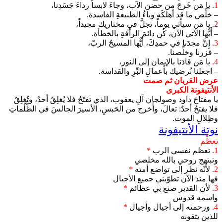
1.
يا مَن خَرجَ من حضن الآب، وجاءَ لابساً رداءَ جَسَدِنا،
– خلِّص ما قد أهلكَه وباءُ الطبيعةِ الفاسدة.
2.
يا مَن سيأتي يوماً، تجلَّ في مختاريك مجيداً،
– أَيُّها الآتي الآن، كُن دائمَ الرأفةِ بالخطأة.
3.
إِنَّ مجدَنا في حمدِكَ، أَيٌّها المسيحُ الربّ،
– فزرنا وخلِّصنا.
4.
يا مَن قادَنا بالإيمان إلى النور،
– اجعلنا نُرضيك بأعمالِ البِّرِ والقداسة.
عرض القربان ثم صمت
الأنتيفونة الكبرى
يا مفتاحَ داود وصولجان آلِ يعقوب، الذي تفتَحُ فلا يُغلِقُ أحدٌ، وتُغلِقُ
فلا يفتحُ أحدٌ: تعالَ، وأَخرج من الحَبسِ، الأسيرَ الجالسَ في الظُّلُماتِ
وظِلالِ الموت.
نوتة الأنتيفونة
تعظِّم
1.
تعظم نفسي الرب
*
وتبتهج روحي بالله مخلصي
2.
لأنّه نظر إلى تواضع أمته
*
فها منذ الآن تطوّبني جميع الأجيال
3.
لأن القدير صنع بي عظائم
*
واسمه قدوس
4.
ورحمته إلى أجيال وأجيال
*
للذين يتقونه