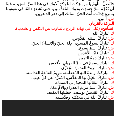
فلنُصلِّ: اللَّهمَّ يا من ترَكتَ لنا ذِكرَ آلامِكَ في هذا السرِّ العجيب، هَبنَا
أن نُكرِّمَ سرَّ جسدِكَ ودمِكَ المُقدَّسين، حتى نَشعرَ دائمًا في نفوسِنا
بثمرةِ فِدائك. أنت الحيّ المالك إلى دهر الداهرين.
ش:
آمين.
البركة بالقربان
تسابيح:
(تُتلى في نهاية الزياح بالتناوب بين الكاهن والشعب).
ك:
تباركَ الله.
ش:
تباركَ اسمُه القدُّوس.
ك:
تباركَ يسوعُ المسيح، الإلهُ الحقّ والإنسانُ الحقّ.
ش:
تباركَ اسمُ يسوع.
ك:
تباركَ قلبُه الأقدس.
ش:
تباركَ دَمهُ الثمين.
ك:
تباركَ يسوعُ في سرِّ القربانِ الأقدس.
ش:
تباركَ الروحُ القدسُ المُعزّي.
ك:
تباركتْ والدةُ اللهِ المُعظَّمة، مريمُ الفائقةُ القداسة.
ش:
تباركَ الحَبَلُ بها المقدَّس، المُنزَّه عن كلِّ عيب.
ك:
تباركَ انتقالُها المجيدُ إلى السماء.
ش:
تباركَ اسمُ مريمَ العذراء والأمِّ معًا.
ك:
تباركَ القديسُ يوسف، خطِّيبُها العفيف.
ش:
تباركَ اللهُ في ملائكتهِ وقدِّيسيه.