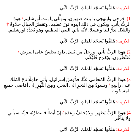
اللازمة:
هَلمُّوا نَسجُد للمَلكِ الرَّبِّ الآتي.
1)
افرحي وابتهجي يا بنت صهيون، وتهلَّلي يا بنت أورشليم
/
هوذا
الربُّ يأتي، ويكون في ذلك اليوم نورٌ عظيم، وتقطرُ الجبال حلاوةً
†
والتلال تدرُّ لبنا وعسلا، لأنّه يأتي النبي العظيم، وهو يُجدِّد اورشليم.
اللازمة:
هَلمُّوا نَسجُد للمَلكِ الرَّبِّ الآتي.
2)
هوذا الربُّ يأتي، ورجلٌ من نَسلِ داود يَجلِسُ على العرش
/
فَتَنْظُرون، وَيَفرَح قَلبُكُم.
اللازمة:
هَلمُّوا نَسجُد للمَلكِ الرَّبِّ الآتي.
3)
هوذا الربُّ المُحامي عَنَّا، قدُّوسُ إسرائيل، يأتي حامِلًا تاجَ المُلكِ
على رأسِهِ
/
ويَسودُ مِنَ البَحرِ الى البَحر، ومِنَ النَّهرِ إلى أقاصي جميعِ
المَسكونة.
اللازمة:
هَلمُّوا نَسجُد للمَلكِ الرَّبِّ الآتي.
4)
هوذا الرّبُّ يَظهر، ولا يُخلِفُ وعدَه
/
إنْ أبطأَ فانتظِرْهُ، فإنّه سيأتي
ولا يتأخَّر.
اللازمة:
هَلمُّوا نَسجُد للمَلكِ الرَّبِّ الآتي.