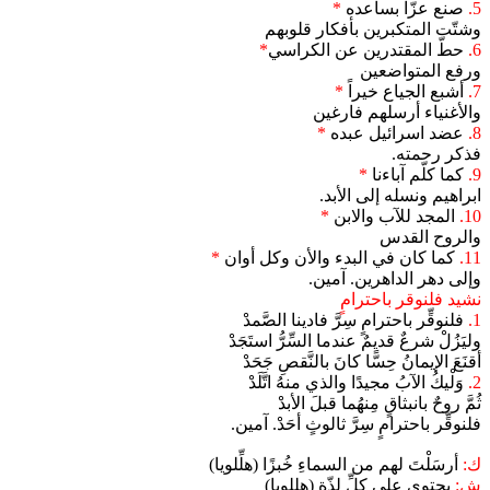
5.
صنع عزّا بساعده
*
وشتّت المتكبرين بأفكار قلوبهم
6.
حطّ المقتدرين عن الكراسي
*
ورفع المتواضعين
7.
أشبع الجياع خيراً
*
والأغنياء أرسلهم فارغين
8.
عضد اسرائيل عبده
*
فذكر رحمته.
9.
كما كلّم آباءنا
*
ابراهيم ونسله إلى الأبد.
10.
المجد للآب والابن
*
والروح القدس
11.
كما كان في البدء والأن وكل أوان
*
وإلى دهر الداهرين. آمين.
نشيد فلنوقر باحترامٍ
1.
فلنوقِّر باحترامٍ سِرَّ فادينا الصَّمدْ
وليَزُلْ شرعٌ قديمٌ عندما السِّرُّ استَجَدْ
أقنَعَ الإيمانُ حِسًّا كانَ بالنَّقصِ جَحَدْ
2.
وَلْيكُ الآبُ مجيدًا والذي منهُ اتَّلَدْ
ثُمَّ روحٌ بانبثاقٍ مِنهُما قبلَ الأبدْ
فلنوقِّر باحترامٍ سِرَّ ثالوثٍ أحَدْ. آمين.
ك:
أرسَلْتَ لهم من السماءِ خُبزًا (هلِّلويا)
ش:
يحتوي على كلِّ لذّة (هللويا)