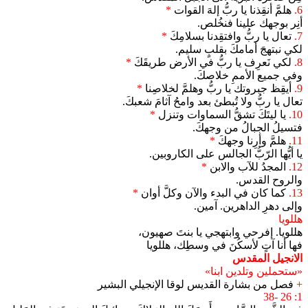
6.
هلمَّ أنقِذنا يا ربُّ إلهَ القوات
*
أنِر بوجهك علينا فنخُلص.
7.
تعال يا ربُّ وافتقِدنا بسلامِكَ
*
لكي نبتهجَ أمامكَ بقلبٍ سليم.
8.
لكي نَعرِف يا ربُّ في الأرض طريقَكَ
*
وفي جميع الأممِ خلاصكَ.
9.
أيقِظ جبروتك يا ربُّ وهلمَّ لخلاصِنا
*
تعال يا ربُّ ولا تُبطئ بعد وامحُ آثامَ شعبكَ.
10.
يا ليتَكَ تشقُّ السماوات وتنزل
*
فتسيلُ الجبالُ من وجهكَ.
11.
هلمَّ وأرِنا وجهكَ
*
يا أيُّها الرّبُّ الجالس على الكاروبين.
12.
المجدُ للآب والابن
*
والروح القدس.
13.
كما كان في البدء والآن وكلَّ أوان
*
وإلى دهرِ الداهرين. آمين.
هللويا
هللويا. إفرحي وابتهجي يا بنتَ صهيون،
فها أنا آتٍ لأسكُنَ في وسطِك، هللويا
الانجيل المقدس
«ستحملين وتلدين ابنا»
+
فصل من بشارة القديس لوقا الإنجيلي البشير
1: 26 -38