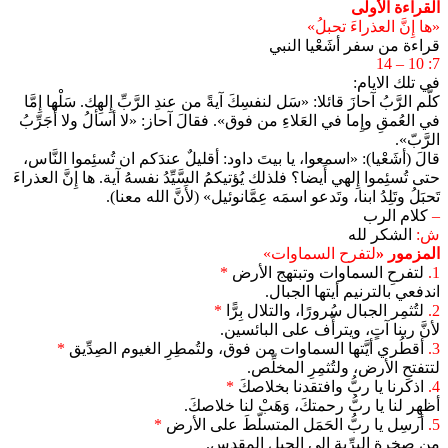
القراءة الأولى
«ها إِنَّ العذراءَ تحبلُ»
قراءة من سفر أشَعْيا النبي
7: 10 – 14
في تلك الايام:
كلَّم الرَّبُ آحازَ قائلا: «سَل لنفسِكَ آيةً من عندِ الرَّبِّ إِلهِك. سَلْها إِمَّا
في العُمقِ وإِما في العَلاءِ من فوق». فقالَ آحاز: «لا أسألُ ولا أُجَرِّبُ
الرَّبّ».
قالَ (أشَعْيا): «اسمعوا، يا بيتَ داود: أقليلٌ عندَكم ان تُسئِموا النَّاس،
حتى تُسئِموا إِلهي أَيضا؟ فلذلك يُؤتيكمُ السَّيِّدُ نفسهُ آية. ها إِنَّ العذراءَ
تَحبَلُ وتَلِدُ ابنا، وتَدعو اسمَه عِمَّانوئيل» (لأَنَّ الله معنا).
–
كلام الرب
ش:
الشكر لله
المزمور «
لتفرح السماوات»
1.
لتفرحِ السماوات وتبتهج الأرض
*
اندفعي بالترنيم أيتها الجبال.
2.
لتُثمِر الجبال سُرورًا، والتلال بِرًّا
*
لأنَّ ربنا آتٍ، ويترأّف على البائسين.
3.
أقطُري أيَّتها السماوات من فوق، ولتُمطِرِ الغيوم الصِدِّيق
*
لتتفتحِ الأرض، ولتُثمِرِ المخلِّص.
4.
اذكرنا يا ربُّ وافتقدنا بخلاصكَ
*
أظهِر لنا يا ربُّ رحمتكَ، وَهَبْ لنا خلاصكَ.
5.
أرسِل يا ربُّ الحَمَل المتسلّطَ على الأرض
*
مِن صخرة البرِّية الى الجبل المقدس.