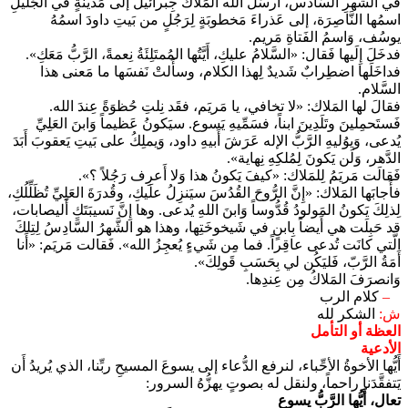
في الشَّهرِ السَّادس، أَرسَلَ الله المَلاكَ جِبرائيلَ إلى مَدينَةٍ في الجَليلِ
اسمُها النَّاصِرَة، إلى عَذراءَ مَخطوبَةٍ لِرَجُلٍ من بَيتِ داودَ اسمُهُ
يوسُف، وَاسمُ الفَتاةِ مَريم.
فدخَلَ إِلَيها فَقال: «السَّلامُ عليكِ، أَيَّتُها المُمتَلِئَةُ نِعمةً، الرَّبُّ مَعَكِ».
فداخَلَها اضطِرابٌ شَديدٌ لِهذا الكلام، وسأَلتْ نَفسَها ما مَعنى هذا
السَّلام.
فقالَ لها المَلاك: «لا تخافي، يا مَريَم، فقَد نِلتِ حُظوَةً عِندَ الله.
فَستَحمِلينَ وتَلَدِينَ ابناً، فسَمِّيهِ يَسوع. سيَكونُ عَظيماً وَابنَ العَلِيِّ
يُدعى، وَيوُليهِ الرَّبُّ الإله عَرَشَ أَبيهِ داود، وَيملِكُ على بَيتِ يَعقوبَ أَبَدَ
الدَّهر، وَلَن يَكونَ لِمُلكِهِ نِهاية».
فَقالَت مَريَمُ لِلمَلاك: «كيفَ يَكونُ هذا وَلا أَعرِف رَجُلاً ؟».
فأَجابَها المَلاك: «إِنَّ الرُّوحَ القُدُسَ سيَنزِلُ علَيكِ، وقُدرَةَ العَلِيِّ تُظَلِّلُكِ،
لِذلِكَ يَكونُ المَولودُ قُدُّوساً وَابنَ اللهِ يُدعى. وها إِنَّ نَسيبَتَكِ أَليصابات،
قد حَبِلَت هي أَيضاً بِابنٍ في شَيخوخَتِها، وهذا هو الشَّهرُ السَّادِسُ لِتِلكَ
الَّتي كانَت تُدعى عاقِراً. فما مِن شَيءٍ يُعجِزُ الله». فَقالت مَريَم: «أَنا
أَمَةُ الرَّبّ، فَليَكُن لي بِحَسَبِ قَولِكَ».
وَانصرَفَ المَلاكُ مِن عِندِها.
–
كلام الرب
ش:
الشكر لله
العظة أو التأمل
الأدعية
أَيُّها الأخوةُ الأحِّباء، لنرفع الدُّعاء إلى يسوعَ المسيحِ ربِّنا، الذي يُريدُ أَن
يَتفقَّدَنا راحماً، ولنقل له بصوتٍ يهزُّهُ السرور:
تعال، أَيُّها الرَّبُّ يسوع