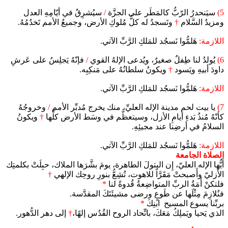
5)
سيَنحدرُ الرّبُّ كالمَطَر على الجزَّة
/
سيُشرِقُ في أيّامِهِ العدل
ومزيدُ السَّلام
†
وتَسجدُ له كلُّ مُلوكِ الأرض، وجميعُ الأمم تَخدُمُهُ.
اللازمة:
هَلمُّوا نَسجُد للمَلكِ الرَّبِّ الآتي.
6)
يُولدُ لنا طِفلٌ صغيرٌ، ويُدعى الإلهُ القوي
/
فإنّهُ يَجلِسُ على عَرشِ
داودَ أبيهِ ويَسود
†
ويكونُ سلطانُهُ على مَنكِبِه.
اللازمة:
هَلمُّوا نَسجُد للمَلكِ الرَّبِّ الآتي.
7)
يا بيت لحم مدينة الإله العليِّ، منك يخرج مُدبِّر الأمم
/
وخروجُهُ
كأنّهُ مُنذُ بَدءِ أيامِ الأزل، وسيتعظَّم في وسَط الأرض كلِّها
†
ويكونُ
السلامُ في أرضِنا عند مجيئِهِ.
اللازمة:
هَلمُّوا نَسجُد للمَلكِ الرَّبِّ الآتي.
الصلاة الجامعة
أَيُّها الإله العليّ، إِن البتولَ الطاهرة، يومَ بشَّرَها الملاك، حبِلَتْ بكلمتِك
الأَزليّ وأَصبحتْ مَقَرَّاً للاهوت، تُشِعُّ بنورِ روحِك الإلهي
†
فلتكنْ أَمَةُ الربِّ المتواضِعةُ قُدوةً لنا
*
فنُلازِمَ مِثْلَها عن طَوعٍ ورضى مشيئَتَكَ المقدَّسة.
بربِّنا يسوع المسيح ابنِكَ
*
الذي يَحيا ويَملِكُ مَعَكَ، باتِّحاد الروح القُدُس إلهًا،
†
إلى دهر الدُّهور.