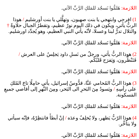
اللازمة:
هَلمُّوا نَسجُد للمَلكِ الرَّبِّ الآتي.
1)
افرحي وابتهجي يا بنت صهيون، وتهلَّلي يا بنت أورشليم
/
هوذا
الربُّ يأتي، ويكون في ذلك اليوم نورٌ عظيم، وتقطرُ الجبال حلاوةً
†
والتلال تدرُّ لبنا وعسلا، لأنّه يأتي النبي العظيم، وهو يُجدِّد اورشليم.
اللازمة:
هَلمُّوا نَسجُد للمَلكِ الرَّبِّ الآتي.
2)
هوذا الربُّ يأتي، ورجلٌ من نَسلِ داود يَجلِسُ على العرش
/
فَتَنْظُرون، وَيَفرَح قَلبُكُم.
اللازمة:
هَلمُّوا نَسجُد للمَلكِ الرَّبِّ الآتي.
3)
هوذا الربُّ المُحامي عَنَّا، قدُّوسُ إسرائيل، يأتي حامِلًا تاجَ المُلكِ
على رأسِهِ
/
ويَسودُ مِنَ البَحرِ الى البَحر، ومِنَ النَّهرِ إلى أقاصي جميعِ
المَسكونة.
اللازمة:
هَلمُّوا نَسجُد للمَلكِ الرَّبِّ الآتي.
4)
هوذا الرّبُّ يَظهر، ولا يُخلِفُ وعدَه
/
إنْ أبطأَ فانتظِرْهُ، فإنّه سيأتي
ولا يتأخَّر.
اللازمة:
هَلمُّوا نَسجُد للمَلكِ الرَّبِّ الآتي.