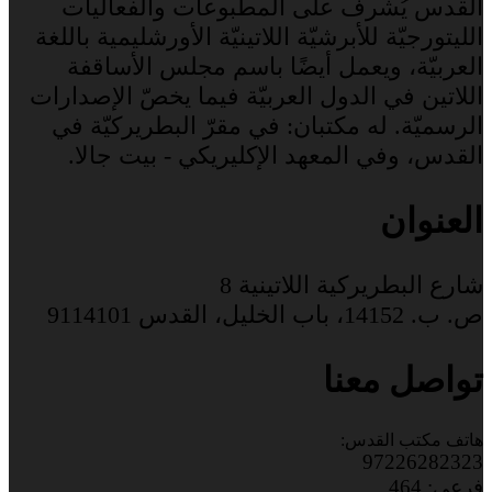
القدس يُشرف على المطبوعات والفعاليات
الليتورجيّة للأبرشيّة اللاتينيّة الأورشليمية باللغة
العربيّة، ويعمل أيضًا باسم مجلس الأساقفة
اللاتين في الدول العربيّة فيما يخصّ الإصدارات
الرسميّة. له مكتبان: في مقرّ البطريركيّة في
القدس، وفي المعهد الإكليريكي - بيت جالا.
العنوان
شارع البطريركية اللاتينية 8
ص. ب. 14152، باب الخليل، القدس 9114101
تواصل معنا
هاتف مكتب القدس:
97226282323
فرعي: 464