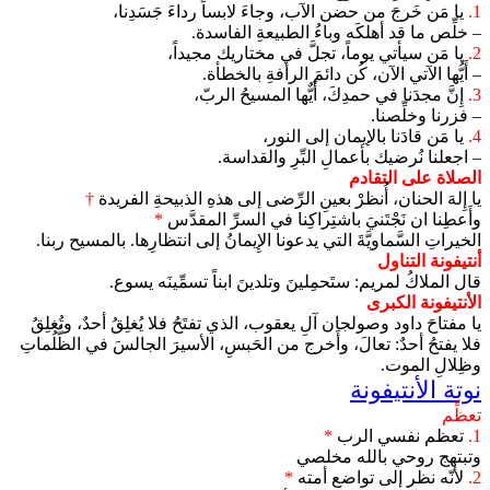
1.
يا مَن خَرجَ من حضن الآب، وجاءَ لابساً رداءَ جَسَدِنا،
– خلِّص ما قد أهلكَه وباءُ الطبيعةِ الفاسدة.
2.
يا مَن سيأتي يوماً، تجلَّ في مختاريك مجيداً،
– أَيُّها الآتي الآن، كُن دائمَ الرأفةِ بالخطأة.
3.
إِنَّ مجدَنا في حمدِكَ، أَيٌّها المسيحُ الربّ،
– فزرنا وخلِّصنا.
4.
يا مَن قادَنا بالإيمان إلى النور،
– اجعلنا نُرضيك بأعمالِ البِّرِ والقداسة.
الصلاة على التقادم
يا إِلهَ الحنان، أُنظرْ بعينِ الرِّضى إلى هذهِ الذبيحةِ الفريدة
†
وأَعطِنا ان نَجْتَنيَ باشتِراكِنا في السرِّ المقدَّس
*
الخيراتِ السَّماويَّةَ التي يدعونا الإِيمانُ إلى انتظارِها. بالمسيح ربنا.
أنتيفونة التناول
قال الملاكُ لمريم: ستَحمِلينَ وتلدينَ ابناً تسمِّينَه يسوع.
الأنتيفونة الكبرى
يا مفتاحَ داود وصولجان آلِ يعقوب، الذي تفتَحُ فلا يُغلِقُ أحدٌ، وتُغلِقُ
فلا يفتحُ أحدٌ: تعالَ، وأَخرج من الحَبسِ، الأسيرَ الجالسَ في الظُّلُماتِ
وظِلالِ الموت.
نوتة الأنتيفونة
تعظِّم
1.
تعظم نفسي الرب
*
وتبتهج روحي بالله مخلصي
2.
لأنّه نظر إلى تواضع أمته
*