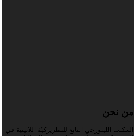
من نحن
المكتب الليتورجي التابع للبطريركيّة اللاتينية في