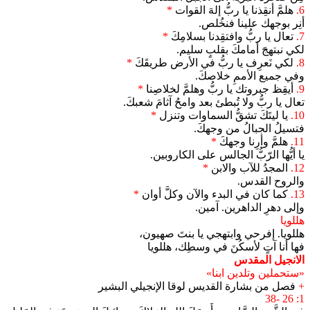
6.
هلمَّ أنقِذنا يا ربُّ إلهَ القوات
*
أنِر بوجهك علينا فنخُلص.
7.
تعال يا ربُّ وافتقِدنا بسلامِكَ
*
لكي نبتهجَ أمامكَ بقلبٍ سليم.
8.
لكي نَعرِف يا ربُّ في الأرض طريقَكَ
*
وفي جميع الأممِ خلاصكَ.
9.
أيقِظ جبروتك يا ربُّ وهلمَّ لخلاصِنا
*
تعال يا ربُّ ولا تُبطئ بعد وامحُ آثامَ شعبكَ.
10.
يا ليتَكَ تشقُّ السماوات وتنزل
*
فتسيلُ الجبالُ من وجهكَ.
11.
هلمَّ وأرِنا وجهكَ
*
يا أيُّها الرّبُّ الجالس على الكاروبين.
12.
المجدُ للآب والابن
*
والروح القدس.
13.
كما كان في البدء والآن وكلَّ أوان
*
وإلى دهرِ الداهرين. آمين.
هللويا
هللويا. إفرحي وابتهجي يا بنتَ صهيون،
فها أنا آتٍ لأسكُنَ في وسطِك، هللويا
الانجيل المقدس
«ستحملين وتلدين ابنا»
+
فصل من بشارة القديس لوقا الإنجيلي البشير
1: 26 -38