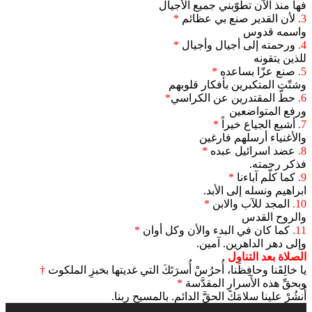
فها منذ الآن تطوّبني جميع الأجيال
3.
لأن القدير صنع بي عظائم
*
واسمه قدوس
4.
ورحمته إلى أجيال وأجيال
*
للذين يتقونه
5.
صنع عزّا بساعده
*
وشتّت المتكبرين بأفكار قلوبهم
6.
حطّ المقتدرين عن الكراسي
*
ورفع المتواضعين
7.
أشبع الجياع خيراً
*
والأغنياء أرسلهم فارغين
8.
عضد اسرائيل عبده
*
فذكر رحمته.
9.
كما كلّم آباءنا
*
ابراهيم ونسله إلى الأبد.
10.
المجد للآب والابن
*
والروح القدس
11.
كما كان في البدء والأن وكل أوان
*
وإلى دهر الداهرين. آمين.
الصلاة بعد التناول
يا خالِقَنا وحافِظَنا، أُحرُسْ أُسرَتَكَ التي غديتها بخبزِ الملكوت
†
وبحقِّ هذه الأَسرارِ المقدَّسة
*
أُنشُرْ علينا سلامَكَ الحقَّ الدائم. بالمسيح ربنا.