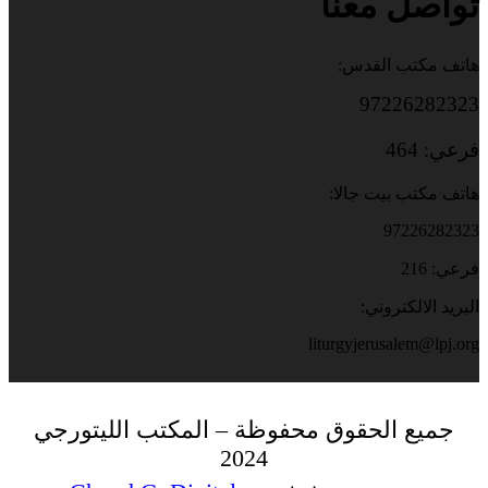
تواصل معنا
هاتف مكتب القدس:
97226282323
فرعي: 464
هاتف مكتب بيت جالا:
97226282323
فرعي: 216
البريد الالكتروني:
liturgyjerusalem@lpj.org
جميع الحقوق محفوظة – المكتب الليتورجي
2024