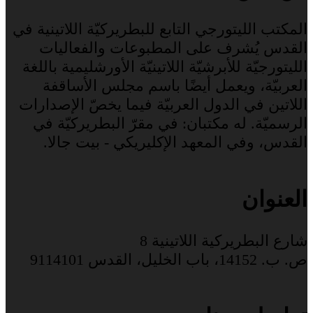
المكتب الليتورجي التابع للبطريركيّة اللاتينية في
القدس يُشرف على المطبوعات والفعاليات
الليتورجيّة للأبرشيّة اللاتينيّة الأورشليمية باللغة
العربيّة، ويعمل أيضًا باسم مجلس الأساقفة
اللاتين في الدول العربيّة فيما يخصّ الإصدارات
الرسميّة. له مكتبان: في مقرّ البطريركيّة في
القدس، وفي المعهد الإكليريكي - بيت جالا.
العنوان
شارع البطريركية اللاتينية 8
ص. ب. 14152، باب الخليل، القدس 9114101