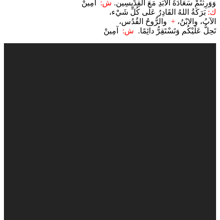
وَوَرِثْتُمْ سَعَادَةَ الأَبَدِ مَعَ القِدِّيسِين.
ش:
آمِينْ
ك:
بَرَكَةُ اللهُ القَادِرُ عَلَى كُلِّ شَيْء،
الآبُ، والابْنُ،
+
والرُّوحُ القُدُس،
تَحِلُّ عَلَيْكُم وَتَسْتَقِرُّ دائِمًا.
ش:
آمِينْ