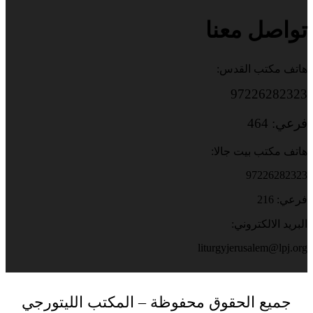
تواصل معنا
هاتف مكتب القدس:
97226282323
فرعي: 464
هاتف مكتب بيت جالا:
97226282323
فرعي: 216
البريد الالكتروني:
liturgyjerusalem@lpj.org
جميع الحقوق محفوظة – المكتب الليتورجي