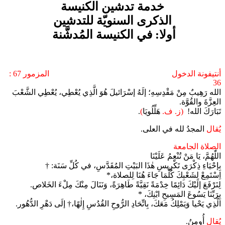
خدمة تدشين الكنيسة
الذكرى السنويّة للتدشين
أولا: في الكنيسة المُدشَّنة
أنتيفونة الدخول المزمور 67 :
36
الله رَهِيبٌ مِنْ مَقْدِسِهِ؛ إلَهُ إسْرَائيلَ هُوَ الَّذِي يُعْطِي، يُعْطِي الشَّعْبَ
العِزَّةَ والقُوَّة.
تَبَارَكَ الله!
(ز. ف.
هَلِّلُويَا
)
.
يُقال
المجدُ لله في العلى.
الصلاة الجامعة
اللّٰهُمَّ، يَا مَنْ تُنْعِمُ عَلَيْنَا
بِإحْيَاءِ ذِكْرَى تَكْرِيسِ هٰذَا البَيْتِ المُقَدَّسِ، في كُلِّ سَنَة: †
اِسْتَمِعْ لِشَعْبِكَ كُلَّمَا جَاءَ هُنَا لِلصلاة،*
لِنَرْفَعَ إلَيْكَ دَائِمًا خِدْمَةً نَقِيَّةً طَاهِرَةً، وَنَنَالَ مِنْكَ مِلْءَ الخَلاص.
بِرَبِّنَا يَسُوعَ المَسِيحِ ابْنِكَ، *
الَّذِي يَحْيا وَيَمْلِكُ مَعَكَ، بِاتِّحَادِ الرُّوحِ القُدُسِ إِلٰهًا،† إلَى دَهْرِ الدُّهُور.
يُقال
أُومِنُ.