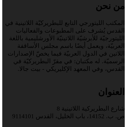
من نحن
المكتب الليتورجي التابع للبطريركيّة اللاتينية في
القدس يُشرف على المطبوعات والفعاليات
الليتورجيّة للأبرشيّة اللاتينيّة الأورشليمية باللغة
العربيّة، ويعمل أيضًا باسم مجلس الأساقفة
اللاتين في الدول العربيّة فيما يخصّ الإصدارات
الرسميّة. له مكتبان: في مقرّ البطريركيّة في
القدس، وفي المعهد الإكليريكي - بيت جالا.
العنوان
شارع البطريركية اللاتينية 8
ص. ب. 14152، باب الخليل، القدس 9114101