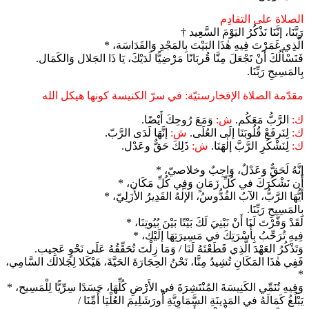
الصلاة على التقادِم
رَبَّنَا، إنَّنَا نَذْكُرُ اليَوْمَ السَّعِيد †
الَّذِي غَمَرْتَ فِيهِ هٰذَا البَيْتَ بِالمَجْدِ وَالقَدَاسَة، *
فَنَسْأَلُكَ أَنْ تَجْعَلَ مِنَّا قُربَانًا مَرْضِيًّا لَدَيْكَ، يَا ذَا الجَلال وَالكَمَال.
بِالمَسِيحِ رَبِّنَا.
مقدّمة الصلاة الإفخارستيّة: في سرّ الكنيسة كونها هيكل الله
ك:
الرَّبُّ مَعَكُم.
ش:
وَمَعَ رُوحِكَ أَيْضًا.
ك:
لِنَرفَعْ قُلُوبَنَا إلَى العُلَى.
ش:
إنَّهَا لَدَى الرَّبّ.
ك:
لِنَشْكُرِ الرَّبَّ إلٰهَنَا.
ش:
ذَلِكَ حَقٌّ وعَدْل.
إنَّهُ لَحَقٌّ وَعَدْلٌ، وَاجِبٌ وخلاصيّ، *
أَن نَشْكُرَكَ في كُلِّ زَمَانٍ وَفِي كُلِّ مَكَان، *
أَيُّهَا الرَّبُّ، الآبُ القُدُّوسُ، الإلٰهُ القَدِيرُ الأَزَلِيّ، *
بِالمَسِيحِ رَبِّنَا.
لَقَدْ وَفَّرْتَ لَنَا أَنْ نَبْنِيَ لَكَ بَيْتًا بَيْنَ بُيُوتِنَا، *
فِيهِ تُرَحِّبُ بِأُسْرَتِكَ في مَسِيرَتِهَا إلَيْك، *
وَتَذْكُرُ العَهْدَ الَّذِي قَطَعْتَهُ لَنَا / وَمَا زِلْتَ تُحَقِّقُهُ عَلَى نَحْوٍ عَجِيب.
فَفِي هٰذَا المَكَانِ تُشِيدُ مِنَّا، نَحْنُ الحِجَارَةَ الحَيَّةَ، هَيْكَلا لِجَلالك السَّامِي،
*
وَفِيهِ تُنَمِّي الكَنِيسَةَ المُنْتَشِرَةَ في الأَرْضِ كُلِّهَا، جَسَدًا سِرِّيًّا لِلْمَسِيح، *
يَبْلُغُ كَمَالَهُ في المَدِينَةِ السَّمَاوِيَّةِ أُورَشَلِيمَ العُلْيَا أُمِّنَا /