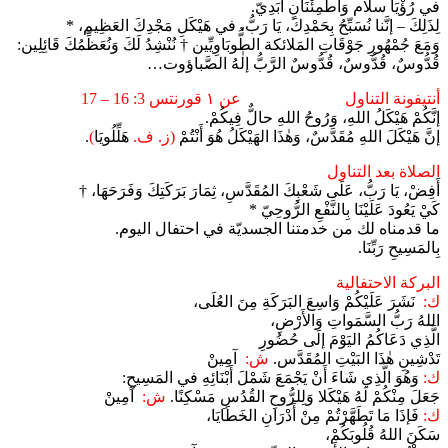
في رُؤْيَا سلام وَاطْمِئْنَانٍ أَبَدِيّ.
لِذَلِكَ – إنَّنا نُسَبِّحُ بِحَمْدِكَ، يَا رَبُّ، في هَيْكَلِ مَجْدِكَ العَظِيم، *
وَمَعَ جُمْهُورِ جَوْقَاتِ المَلائكة الطُّوبَاوِيِّين † نُنْشِدُ لَكَ وَنُعَظِّمُكَ قَائِلِين:
قُدُّوسٌ، قُدُّوسٌ، قُدُّوسٌ الرَّبُّ إلٰهُ الصَّباؤوت…
أنتيفونة التناول عن ١ قورنتس 3: 16 – 17
إنَّكُمْ هَيْكَلُ اللهِ، وَرُوحُ اللهِ حالٌّ فِيكُمْ.
إنَّ هَيْكَلَ اللهِ مُقَدَّسٌ، وَهٰذَا الهَيْكَلُ هُوَ أَنْتُمْ
(ز. ف.
هَلِّلُويَا
)
.
الصلاة بعد التناول
أَفِضْ، يَا رَبُّ، عَلَى شَعْبِكَ المُقَدَّسِ، ثِمَارَ بَرَكَتِكَ وَفَرَحَهَا، †
كَيْ يَعُودَ عَلَيْنَا بِالنَّفْعِ الرُّوحِيّ *
ما قدمناه لك من خدمتنا الجسديّة في احتفال اليوم.
بِالمَسِيحِ رَبِّنَا.
البركة الاحتفالية
ك:
نَشَرَ عَلَيْكُمْ وَاسِعَ البَرَكَةِ مِنَ العُلَى،
اللهُ رَبُّ السَّمَواتِ وَالأَرْضِ،
الَّذِي دَعَاكُمُ اليَوْمَ إلَى حُضُورِ
تَدْشِينِ هٰذَا البَيْتِ المُقَدَّس.
ش:
آمِينْ
ك:
وَهُوَ الَّذِي شَاءَ أَنْ يَجْمَعَ شَمْلَ أَبْنَائِهِ في المَسِيحِ:
جَعَلَ مِنْكُمْ لَهُ هَيْكَلا وَلِلرُّوحِ القُدُسِ مَسْكِنًا.
ش:
آمِينْ
ك:
فَإذَا مَا تَطَهَّرْتُمْ مِنْ أَدْرَانِ الخَطَايَا،
سَكَنَ اللهُ قُلُوبَكُمْ،