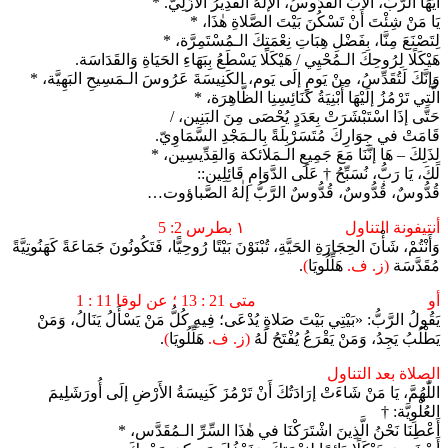
أَيُّهَا الرَّبُّ، الآبُ القُدُّوسُ، الإلٰهُ القَدِيرُ الأَزَلِيّ. *
يَا مَنْ شِئْتَ أَنْ تَسْكُنَ بَيْتَ الصَّلاةِ هٰذَا، *
لِتَصْنَعَ مِنَّا، بِفَضْلِ هِبَاتِ نِعْمَتِكَ الـمُسْتَمِرَّة، *
هَيْكَلًا لِرُوحِكَ الـمُحْيِي / هَيْكَلًا يَسْطَعُ بِبَهَاءِ الحَيَاةِ وَالقَدَاسَة.
وَإنَّكَ لَتُقَدِّسُ، مِنْ يَومٍ إلَى يَوم، الكَنِيسَةَ عَرُوسَ الـمَسِيحِ البَهِيَّة، *
الَّتِي تَرْمُزُ إلَيْهَا أَبْنِيَةُ كَنَائِسِنِا الظَّاهِرَة، *
حَتَّى إذَا اسْتَبْشَرَتْ بِعَدَدٍ يُحْصَى مِنَ البَنِين، /
قَامَتْ في جِوَارِكَ مُتَسَرْبِلَةً بِالـمَجْدِ السَّمَاوِيّ.
لِذَلِكَ – هَا إنَّنَا مَعَ جَمِيعِ الـمَلائكة وَالقِدِّيسِين، *
لَكَ، يَا رَبُّ، نُسَبِّحُ † عَلَى الدَّوَامِ قَائِلِين::
قُدُّوسٌ، قُدُّوسٌ، قُدُّوسٌ الرَّبُّ إلٰهُ الصَّباؤوت…
أنتيفونة التناول ١ بطرس 2: 5
وَأَنْتُمْ، شَأْنَ الحِجَارَةِ الحَيَّةِ، تُبْنَوْنَ بَيْتًا رُوحِيًّا، فَتَكُونُونَ جَمَاعَةً كَهَنُوتِيَّةً
مُقَدَّسَة
(ز. ف.
هَلِّلُويَا
)
.
أو متى 21 : 13 ؛ عن لوقا 11 : 1
يَقُولُ الرَّبُّ: «بَيْتِي بَيْتَ صَلاةٍ يُدْعَى؛ فِيهِ كُلُّ مَنْ يَسْأَلُ يَنَالُ، وَمَنْ
يَطْلُبُ يَجِدُ، وَمَنْ يَقْرَعُ يُفْتَحُ لَهُ
(ز. ف.
هَلِّلُويَا
)
.
الصلاة بعد التناول
اللّٰهُمَّ، يَا مَنْ شَاءَتْ إرَادَتُكَ أَنْ تَرْمُزَ كَنِيسَةُ الأَرْضِ إلَى أُورَشَلِيمَ
العُلْوِيَّة: †
أَعْطِنَا نَحْنُ الَّذِينَ اشْتَرَكْنَا في هٰذَا السِّرِّ الـمُقَدَّس، *