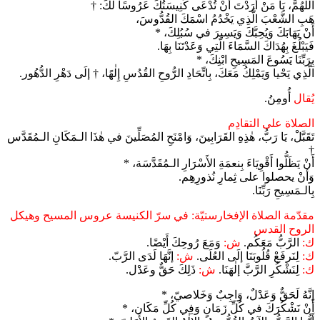
اللّٰهُمَّ، يَا مَنْ أَرَدْتَ أَنْ تُدْعَى كَنِيسَتُكَ عَرُوسًا لَكَ: †
هَبِ الشَّعْبَ الَّذِي يَخْدُمُ اسْمَكَ القُدُّوسَ،
أَنْ يَهَابَكَ وَيُحِبَّكَ وَيَسِيرَ في سُبُلِكَ، *
فَيَبْلُغَ بِهُدَاكَ السَّمَاءَ الَّتِي وَعَدْتَنَا بِهَا.
بِرَبِّنَا يَسُوعَ المَسِيحِ ابْنِكَ، *
الَّذِي يَحْيا وَيَمْلِكُ مَعَكَ، بِاتِّحَادِ الرُّوحِ القُدُسِ إِلٰهًا، † إلَى دَهْرِ الدُّهُور.
يُقال
أُومِنُ.
الصلاة على التقادِم
تَقَبَّلْ، يَا رَبُّ، هٰذِهِ القَرَابِينَ، وَامْنَحِ المُصَلِّينَ في هٰذَا الـمَكَانِ الـمُقَدَّس
†
أَنْ يَظَلُّوا أَقْوِيَاءَ بِنعمَةِ الأَسْرَارِ الـمُقَدَّسَة، *
وَأَنْ يحصلوا على ثِمارِ نُذورِهِم.
بِالـمَسِيحِ رَبِّنَا.
مقدّمة الصلاة الإفخارستيّة: في سرّ الكنيسة عروس المسيح وهيكل
الروح القدس
ك:
الرَّبُّ مَعَكُم.
ش:
وَمَعَ رُوحِكَ أَيْضًا.
ك:
لِنَرفَعْ قُلُوبَنَا إلَى العُلَى.
ش:
إنَّهَا لَدَى الرَّبّ.
ك:
لِنَشْكُرِ الرَّبَّ إلٰهَنَا.
ش:
ذَلِكَ حَقٌّ وعَدْل.
إنَّهُ لَحَقٌّ وَعَدْلٌ، وَاجِبٌ وَخَلاصيّ، *
أَنْ نَشْكُرَكَ في كُلِّ زَمَانٍ وَفِي كُلِّ مَكَان، *