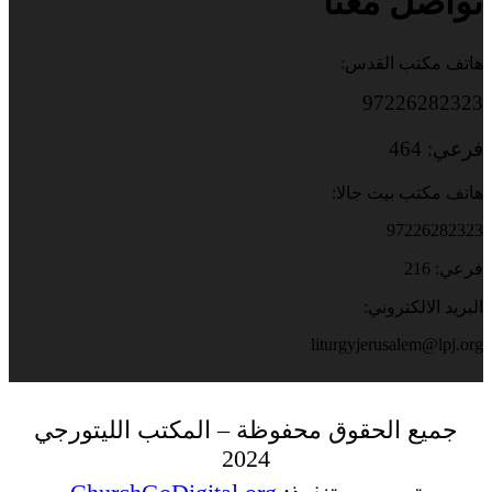
تواصل معنا
هاتف مكتب القدس:
97226282323
فرعي: 464
هاتف مكتب بيت جالا:
97226282323
فرعي: 216
البريد الالكتروني:
liturgyjerusalem@lpj.org
جميع الحقوق محفوظة – المكتب الليتورجي
2024