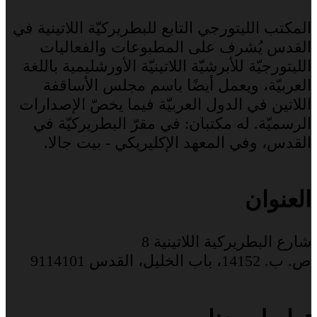
المكتب الليتورجي التابع للبطريركيّة اللاتينية في
القدس يُشرف على المطبوعات والفعاليات
الليتورجيّة للأبرشيّة اللاتينيّة الأورشليمية باللغة
العربيّة، ويعمل أيضًا باسم مجلس الأساقفة
اللاتين في الدول العربيّة فيما يخصّ الإصدارات
الرسميّة. له مكتبان: في مقرّ البطريركيّة في
القدس، وفي المعهد الإكليريكي - بيت جالا.
العنوان
شارع البطريركية اللاتينية 8
ص. ب. 14152، باب الخليل، القدس 9114101