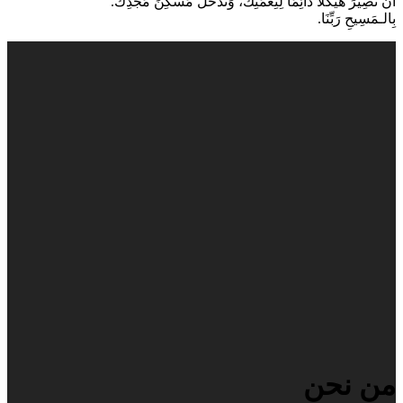
أَنْ نَصِيرَ هَيْكَلًا دَائِمًا لِنِعْمَتِكَ، وَنَدْخُلَ مَسكِنَ مَجْدِكَ.
بِالـمَسِيحِ رَبِّنَا.
من نحن