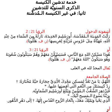
خدمة تدشين الكنيسة
الذكرى السنويّة للتدشين
ثانيا: في غير الكنيسة الـمُدشَّنة
أنتيفونة الدخول الرؤيا 21 : 2
رَأَيْتُ المَدِينَةَ الـمُقَدَّسَةَ، أُورَشَلِيمَ الجَدِيدَةَ، نَازِلَةً مِنَ السَّمَاءِ مِنْ عِنْدِ
اللهِ، مُهَيَّأَةً مِثلَ عَرُوسٍ مُزَيَّنَةٍ لِعَرِيسِهَا
(ز. ف.
هَلِّلُويَا
)
.
أو الرؤيا 21 : 3
هُوَذَا مَسْكِنُ اللهِ مَعَ النَّاسِ، فَسَيَسْكُنُ مَعَهُمْ وَهُمْ سَيَكُونُونَ شُعُوبَهُ
وَهُوَ سَيَكُونُ “اللهُ مَعَهُمْ”
(ز. ف.
هَلِّلُويَا
)
.
يُقال
المجدُ لله في العلى.
الصلاة الجامعة
اللّٰهُمَّ، يَا مَنْ تَعُدُّ لِمَسكِنِ مَجْدِكَ الأَبَدِيِّ حِجَارَةً حَيَّةً مُخْتَارَةً: †
زِدْ كَنِيسَتَكَ مِن النِّعَم التي أفضتها عليها، *
فَيَزْدَهِرَ الشَّعْبُ الـمُؤْمِنُ وَيَبْلُغَ أُورَشَلِيمَ السَّمَاوِيَّة.
بِرَبِّنَا يَسُوعَ الـمَسِيحِ ابْنِكَ، *
الَّذِي يَحْيا وَيَمْلِكُ مَعَكَ، بِاتِّحَادِ الرُّوحِ القُدُسِ إِلٰهًا، † إلَى دَهْرِ الدُّهُور.
أو