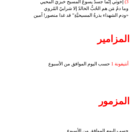
3)
إخوتي إنَّما جسدُ يسوعَ المسيح خبزيَ المحيي
وما دمُ مَن هم الحُبُّ الخالدُ إلا شرابيّ المُروي
«ودم الشهداء بذرةُ المسيحيَّةِ” قد غدا منصور! آمين
المزامير
أنتيفونة 1
حسب اليوم الموافق من الأسبوع
المزمور
حسب اليوم الموافق من الأسبوع