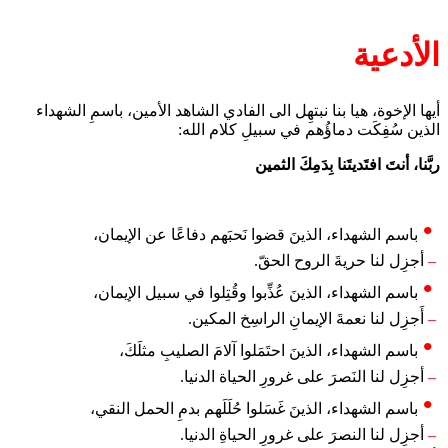
الأدعية
أيها الإخوة، هيا بنا نبتهِل الى الفادي الشاهد الأمين، باسمِ الشهداء
الذين سُفِكَت دماؤُهم في سبيلِ كلام الله:
ربَّنا، أنتَ افتَديتَنا بِدَمِكَ الثمين
باسم الشهداء، الذينَ قضوا نَحبَهم دفاعًا عن الإيمان،
–
أجزِل لنا حريةَ الروح الحقّ.
باسم الشهداء، الذينَ عُذِّبوا وقُتِلوا في سبيل الإيمان،
–
أَجزِل لنا نعمةَ الإيمانِ الراسِخ المكين.
باسم الشهداء، الذينَ احتَمَلوا آلامَ الصليبِ مثلَكَ،
–
أجزِل لنا النَصرَ على غرورِ الحياة الدنيا.
باسم الشهداء، الذينَ غَسَلوا حُلَلَهم بدمِ الحمل النقي،
–
أجزِل لنا النصرَ على غرورِ الحياةِ الدنيا.