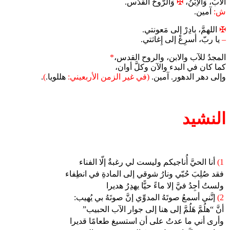
الآبُ، وَالاِبْنُ،
✠
وَالرُّوحُ القُدُس.
ش:
آمين.
✠
اللهمَّ، بادِرْ إلى مَعونتي.
–
يا ربّ، أسرِعْ إلى إِغاثتي.
المجدُ للآب والابن، والروح القدس،
*
كما كان في البدء والآن وكلَّ أوان،
وإلى دهر الدهور. آمين.
(في غير الزمن الأربعيني:
هللويا.
)
.
النشيد
1)
أنا الحيَّ أُناجيكم وليست لي رغبةٌ إلّا الفناء
فقد صُلِبَ حُبّي ونارُ شوقي إلى المادةِ في انطِفاء
ولستُ أجِدُ فيَّ إلا ماءً حيًّا يهدِرُ هديرا
2)
إنَّني أسمعُ صوتَهُ المدوِّي إنَّ صوتَهُ بي يُهيب:
أنَّ “هلُمَّ هَلُمَّ إلى هنا إلى جوار الآب الحبيب”
وأرى أني ما عدتُ على أن استسيغ طعامًا قديرا