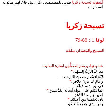
أنتيفونة تسبحة زكريا
طوبى للمضطهدين على البرّ، فإنَّ لهم ملكوتَ
السماوات.
تسبحة زكريا
لوقا 1 : 68-79
المسيح والمعمدان سابِقُه
عند بدئها، يرسم المصلُّون إشارة الصليب.
مباركٌ الرَّبُّ إلـــهُنا،
*
لأنّهُ افتَقَدَ وصَنعَ فِداءً لـِشعـبِــهِ
وأقامَ لنا قرنَ خلاصْ،
*
في بيتِ داودَ فتاهُ
كما تكلَّم على أفواهِ أنبيائهِ القدِّيسينْ،
*
الذين هم منذُ الدّهرْ
بأن يُخلِّصَنا مِن أعدائِنا،
*
ومن أيدي جميعِ مُبغضينا