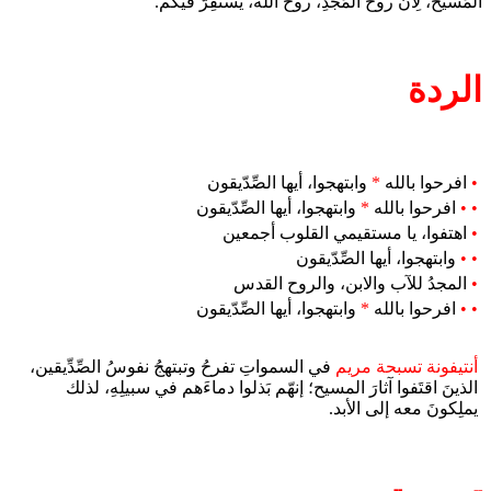
المَسيح، لِأَنَّ روحَ المَجْدِ، روحَ الله، يَستَقِرُّ فيكم.
الردة
•
افرحوا بالله
*
وابتهجوا، أيها الصِّدّيقون
• •
افرحوا بالله
*
وابتهجوا، أيها الصِّدّيقون
•
اهتفوا، يا مستقيمي القلوب أجمعين
• •
وابتهجوا، أيها الصِّدّيقون
•
المجدُ للآب والابن، والروح القدس
• •
افرحوا بالله
*
وابتهجوا، أيها الصِّدّيقون
أنتيفونة تسبحة مريم
في السمواتِ تفرحُ وتبتهجُ نفوسُ الصِّدِّيقين،
الذينَ اقتَفوا آثارَ المسيح؛ إنهّم بَذلوا دماءَهم في سبيلِهِ، لذلك
يملِكونَ معه إلى الأبد.