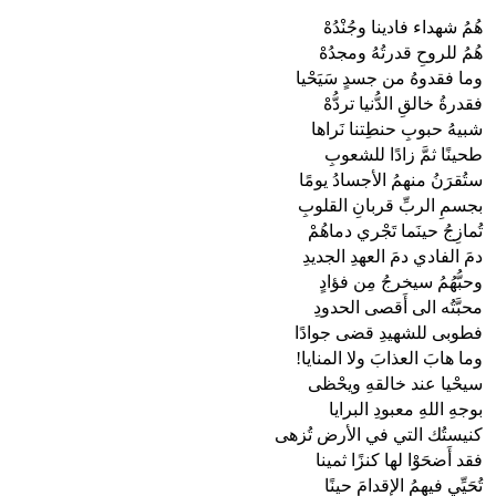
هُمُ شهداء فادينا وجُنْدُهْ
هُمُ للروحِ قدرتُهُ ومجدُهْ
وما فقدوهُ من جسدٍ سَيَحْيا
فقدرةُ خالقِ الدُّنيا تردُّهْ
شبيهُ حبوبِ حنطِتنا نَراها
طحينًا ثمَّ زادًا للشعوبِ
ستُقرَنُ منهمُ الأجسادُ يومًا
بجسمِ الربِّ قربانِ القلوبِ
تُمازِجُ حينَما تَجْري دماهُمْ
دمَ الفادي دمَ العهدِ الجديدِ
وحبُّهُمُ سيخرجُ مِن فؤادٍ
محبَّتُه الى أَقصى الحدودِ
فطوبى للشهيدِ قضى جوادًا
وما هابَ العذابَ ولا المنايا!
سيحْيا عند خالقهِ ويحْظى
بوجهِ اللهِ معبودِ البرايا
كنيستُك التي في الأرض تُزهى
فقد أَضحَوْا لها كنزًا ثمينا
تُحَيِّي فيهمُ الإقدامَ حينًا