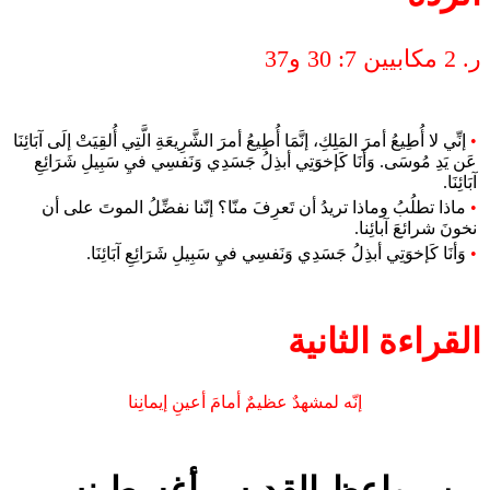
ر. 2 مكابيين 7: 30 و37
•
إنِّي لا أُطِيعُ أمرَ المَلِكِ، إنَّمَا أُطِيعُ أمرَ الشَّرِيعَةِ الَّتِي أُلقِيَتْ إلَى آبَائِنَا
عَن يَدِ مُوسَى. وَأنَا كَإخوَتِي أبذِلُ جَسَدِي وَنَفسِي فيِ سَبِيلِ شَرَائِعِ
آبَائِنَا.
•
ماذا تطلُبُ وماذا تريدُ أن تَعرِفَ منّا؟ إنّنا نفضِّلُ الموتَ على أن
نخونَ شرائعَ آبائِنا.
•
وَأنَا كَإخوَتِي أبذِلُ جَسَدِي وَنَفسِي فيِ سَبِيلِ شَرَائِعِ آبَائِنَا.
القراءة الثانية
إنّه لمشهدٌ عظيمٌ أمامَ أعينِ إيمانِنا
من مواعظ القديس أغسطينس