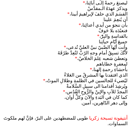
ليصنعَ رحمةً إلـى آبائِنا،
*
ويذكرَ عهدَهُ الـمقدَّسْ
القسَمَ الذي حلفَ لإبراهيمَ أبينا،
*
أن يُنعِمَ علينا
بأن ننجوَ من أيدي أعدائِنا،
*
فنعبُدَه بلا خَوفْ
بالقداسةِ والبِرّْ،
*
جميعَ أيّامِ حياتِنا
وأنت أيّها الصَّبيّ نبيَّ العليِّ تُدعى،
*
لأنَّكَ تسبِقُ أمام وجهِ الرّبِّ لتُعِدَّ طرُقَهُ
وتعطيَ شعبه عِلمَ الخلاصْ،
*
لمغفرةِ خطاياهم
بأحشاءِ رحمةِ إلهنا،
*
الذي افتقدنا بها المشرقُ من العَلاءْ
ليُضيءَ للجالسين في الظلمةِ وظلالِ الموتْ،
*
ويُرشِدَ أقدامنا الى سبيلِ السَّلامةْ
المجدُ للآبِ والإبنْ والرُّوحِ القُدُس،
*
كما كان في البَدءِ والآنَ وكلِّ أوان،
وإلى دهر الدّاهِرين، آمين.
أنتيفونة تسبحة زكريا
طوبى للمضطهدين على البرّ، فإنَّ لهم ملكوتَ
السماوات.