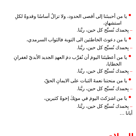
يا من أحببتَنا إلى أقصى الحدود، ولا تزالُ أساسًا وقدوةً لكلِ
استشهادٍ،
–
بِحمدك نُسبِّح كل حين، ربَّنا.
يا من دعوتَ الخاطئين الى التوبة فالثواب السرمدي،
–
بِحمدك نُسبِّح كل حين، ربَّنا.
يا من أعطيتَنا اليومَ أن نُقرِّب دمَ العهدِ الجديد الأبديّ لغفرانِ
الخطايا،
–
بِحمدك نُسبِّح كل حين، ربَّنا.
يا من منحتنا نعمةَ الثبات على الايمانِ الحقّ،
–
بِحمدك نُسبِّح كل حين، ربَّنا.
يا من اشرَكتَ اليومَ في موتِكَ إخوةً كثيرين،
–
بِحمدك نُسبِّح كل حين، ربَّنا.
أبانا …