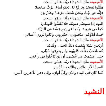
الأنتيفونة
ملكِ الشهداء ربِّنا، هلمّوا نسجد.
هَلُمُّوا نَسجُدُ ونَركَعُ لَهُ، نَجثو أمامَ الرَّبِّ صانِعِنا؛
فإنَّه هو إلهُنا، ونَحنُ شَعبُ مَرْعاهُ وغَنَمُ يَدِهِ.
الأنتيفونة
ملكِ الشهداء ربِّنا، هلمّوا نسجد.
اليومَ إذا سَمِعتُم صَوتَهُ، فلا تُقَسُّوا قُلوبَكم؛
كما في مَريبة، وكما في يَومِ مَسَّةَ في البَرِّيَّة.
حَيثُ آباوُّكم امتَحَنوني، اختَبَروني وكانوا يَرَون أعْمالي.
الأنتيفونة
ملكِ الشهداء ربِّنا، هلمّوا نسجد.
أربَعينَ سَنَةً سَئِمتُ ذلِكَ الجيل، وقُلتُ:
هُم شَعبٌ ضَلَّت قُلوبُهم ولم يَعرِفوا سُبُلي،
حتى أقسَمتُ في غَضَبي، أن لن يَدْخُلوا في راحَتي.
الأنتيفونة
ملكِ الشهداء ربِّنا، هلمّوا نسجد.
المجدُ للآبِ والابنِ والرُّوحِ القُدُس.
كما كان في البدءِ والآن وكلَّ أوان، وإلى دهر الدَّاهرين. آمين.
النشيد