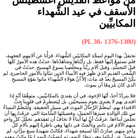
الأسقف في عيد الشُّهداء
المكابيِّين
(PL 38، 1376-1380)
نحتفلُ بهذا اليومِ لنمجِّدَ المكابيّين الشُّهداءَ. قرَأْنا عن آلامِهم العجيبةِ،
فلم نستمِعْ إليها فقط، بل رَأيْناها وشاهَدْناها. حدثَتْ هذه الأمورُ كلُّها
قبلَ التجسُّدِ، وقبلَ آلامِ ربِّنا ومخلّصِنا يسوعَ المسيح. حدثَتْ في
الشَّعبِ القديمِ الذي ظهرَ فيه الأنبياءُ الذين تنبّأُوا بالأمورِ الحاضرةِ. لم
يكُنْ المسيحُ بعدُ قد ماتَ: إلاّ أنَّ هؤلاءِ الشُّهداءَ ماتوا بقوّةِ المسيحِ
الذي كانَ مُزمِعًا أن يموتَ.
فلا يتردَّدْ أحدٌ، أيّها الإخوة، في أن يقتديَ بالمكابيِّيين، متوهِّمًا أنّه إذا
اقتدى بهم لا يقتدي بقومٍ مسيحيّين. بل لِيَضطرِمْ في قلوبِنا حبُّ
الاقتداءِ بهم. ليتعلَّمْ الرِّجالُ الموتَ في سبيلِ الحقيقةِ. وَلْتَتعلَّمْ النساءُ
من تلك الوالدةِ صبرَها الجميلَ، وفضيلتَها السَّاميَةَ التي عرفَتْ بها أن
تخلِّصَ أبناءَها. عرفَتْ أنَّ لها أبناءً لا تخافُ أن تَفقِدَهم. تحمَّلَ كلُّ واحدٍ
منهم الآلامَ في ذاته، وتألَّمَتْ في ذاتِها وهي ناظرةٌ إليهم بآلامِ كلِّ
واحدٍ منهم. صارَتْ أُمًّا لسبعةِ شهداءَ، فكانَتْ شهيدةً سبعَ مرَّاتٍ. لم
تنفصِلْ عن أبنائِها وهي تنظرُ إليهم، ثم انضمَّتْ إليهم لـمّا ماتَتْ معهم.