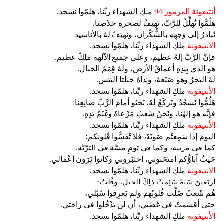
أنتيفونة المزمور 94
ملكِ الشهداء ربِّنا، هلمّوا نسجد.
هلُمُّوا نُهَلِّلُ للرَّبّ، نَهتِفُ لصخرةِ خلاصِنا.
نُبادرُ إلى وَجهِهِ بالشُّكْران، ونهتِفُ لهُ بالأناشيد.
الأنتيفونة
ملكِ الشهداء ربِّنا، هلمّوا نسجد.
فإنَّ الرَّبَّ إلهٌ عظيم، وعلى جميعِ الآلهةِ مَلِكٌ عظيم.
هو الذي بِيَدِهِ أعماقُ الأرض، ولَهُ قِمَمُ الجبال.
لَهُ البَحرُ وهو صَنَعَهُ، ويَداهُ جَبَلَتا اليَبَس.
الأنتيفونة
ملكِ الشهداء ربِّنا، هلمّوا نسجد.
هَلُمُّوا نَسجُدُ ونَركَعُ لَهُ، نَجثو أمامَ الرَّبِّ صانِعِنا؛
فإنَّه هو إلهُنا، ونَحنُ شَعبُ مَرْعاهُ وغَنَمُ يَدِهِ.
الأنتيفونة
ملكِ الشهداء ربِّنا، هلمّوا نسجد.
اليومَ إذا سَمِعتُم صَوتَهُ، فلا تُقَسُّوا قُلوبَكم؛
كما في مَريبة، وكما في يَومِ مَسَّةَ في البَرِّيَّة.
حَيثُ آباوُّكم امتَحَنوني، اختَبَروني وكانوا يَرَون أعْمالي.
الأنتيفونة
ملكِ الشهداء ربِّنا، هلمّوا نسجد.
أربَعينَ سَنَةً سَئِمتُ ذلِكَ الجيل، وقُلتُ:
هُم شَعبٌ ضَلَّت قُلوبُهم ولم يَعرِفوا سُبُلي،
حتى أقسَمتُ في غَضَبي، أن لن يَدْخُلوا في راحَتي.
الأنتيفونة
ملكِ الشهداء ربِّنا، هلمّوا نسجد.