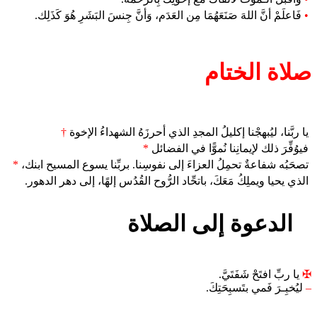
•
فَاعلَمْ أنَّ اللهَ صَنَعَهُمَا مِن العَدَم، وَأنَّ جِنسَ البَشَرِ هُوَ كَذَلِك.
صلاة الختام
يا ربَّنا، ليُبهجْنا إكليلُ المجدِ الذي أحرزَهُ الشهداءُ الإخوة
†
فيوُفِّرَ ذلك لإيمانِنا نُموًّا في الفضائل
*
تصحَبُه شفاعةٌ تحمِلُ العزاءَ إلى نفوسِنا. بربِّنا يسوع المسيح ابنك،
*
الذي يحيا ويملِكُ مَعَكَ، باتحِّاد الرُّوح القُدُس إلهًا، إلى دهر الدهور.
الدعوة إلى الصلاة
✠
يا ربِّ افتَحْ شَفَتَيَّ.
–
ليُخبِـرَ فَمي بتَسبِحَتِكَ.