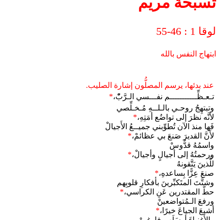
تسبحة مريم
لوقا 1 : 46-55
ابتهاج النفس بالله
عند بدئها، يرسم المصلُّون إشارة الصليب.
تـعـظِّـــــــــــم نفـــسي الـرَّبّْ،
*
وتبتهِجُ روحـي بالـلــهِ مُـخـلِّصي
لأنَّه نظرَ إلى تواضُع أمَتِهِ،
*
فَها منذ الآن تُطوِّبني جميــعُ الأَجيالْ
لأَنَّ القديرَ صَنعَ بي عظائمْ،
*
واسمُهُ قدُّوسْ
ورحمتُهُ إلى أجيالٍ وأجيالْ،
*
للَّذينَ يَتَّقونهُ
صنعَ عِزًّا بِساعدهِ،
*
وشتَّتَ المتَكبِّرينَ بأفكارِ قلوبِهم
حطَّ المقتدرين عَنِ الكراسي،
*
ورفعَ الـمُتواضعينْ
أشبعَ الجياعَ خيرًا،
*
والأَغنياءَ أرسَلَهم فارغينْ