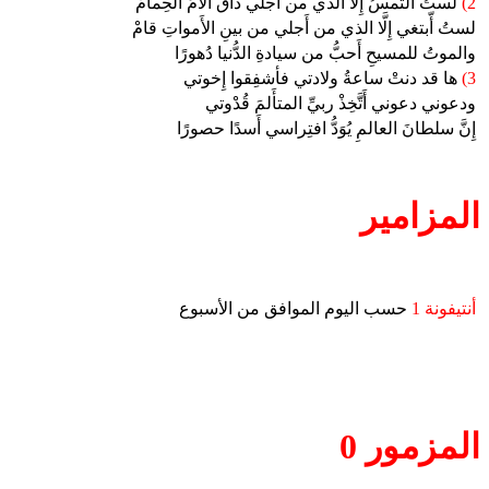
2)
لستُ أَلتَمسُ إِلَّا الذي من أجلي ذاقَ آلامَ الحِمامْ
لستُ أّبتغي إِلَّا الذي من أَجلي من بينِ الأَمواتِ قامْ
والموتُ للمسيحِ أَحبُّ من سيادةِ الدُّنيا دُهورًا
3)
ها قد دنتْ ساعةُ ولادتي فأشفِقوا إِخوتي
ودعوني دعوني أَتَّخِذْ ربيِّ المتأَلمَ قُدْوتي
إِنَّ سلطانَ العالمِ يُوَدُّ افتِراسي أَسدًا حصورًا
المزامير
أنتيفونة 1
حسب اليوم الموافق من الأسبوع
المزمور 0