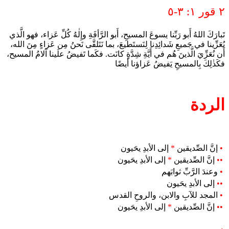
٢ قور ١: ٣-٥
تَبارَكَ اللهُ أَبو رَبِّنا يسوعَ المسيحِ، أَبو الرَّأفَةِ وإِلٰهُ كُلِّ عَزاء، فهو الَّذي
يُعَزِّينا في جَميعِ شَدائِدِنا لِنَستَطيعَ، بما نَتَلقَّى نَحنُ مِن عَزاءٍ مِنَ الله،
أَن نُعَزِّيَ الَّذينَ هُم في أَيَّةِ شِدَّةٍ كانَت. فكَما تَفيضُ علَينا آلامُ المسيح،
فكَذٰلِكَ بِالمسيحِ يَفيضُ عَزاؤنا أيضًا
الردة
•
إنَّ الصِّديقين
*
إلى الأبدِ يحَيون
••
إنَّ الصِّديقين
*
إلى الأبدِ يحَيون
•
وعندَ الرَّبِّ ثوابَهم
••
إلى الأبدِ يحَيون
•
المجد للآبِ والابن، والروحِ القدس
••
إنَّ الصِّديقين
*
إلى الأبدِ يحَيون