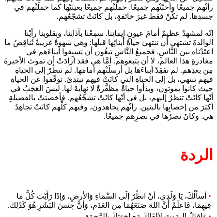
رأتْهم جميعًا وأحبّتْهم جميعًا. حملَتْهم جميعًا بعينَيْها كما حملَتْهم في
جسدِها. لم تكُنْ فقط غيرَ خائفةٍ، بل كانَتْ تشجّعُهم.
إنّه لمشهدٌ عظيمٌ أمامَ عيونِ إيمانِنا. سمِعْنا بآذانِنا، وبقلوبِنا رأيْنا
الوالدةَ تشتهي أن تنتهيَ حياةُ أبنائِها قبلَها: وهي شهوةٌ غريبةٌ تُناقِضُ ما
اعتَدْناه بينَ النَّاسِ. فجميعُ النَّاسِ يَبغُون أن يَسبِقوا أبناءَهم في
مغادرةِ هذا العالم، لا أن يتبعوهم. أمَّا هي فقد أرادَتْ أن تموتَ الأخيرةَ
مِن بعدِهم. لم تفقِدْ أبناءَها بل أرسلَتْهم أمامَها. لم تنظُرْ إلى الحياةِ
فيهم تنتهي، بل إلى الحياةِ التي كانَتْ فيهم تبتدِئ. توقّفوا عن الحياةِ
حيث كانوا يموتون، وبدَأوا حياةً مظفَّرةً لا نهايةَ لها. ليسَ العَجَبُ في
أنّها كانَتْ تنظرُ إليهم، بل في أنّها كانَتْ تشجِّعُهم. فأخصبَتْ بالفضيلةِ
أكثرَ من إخصابِها بالبنين. رأتْهم يجاهدون، وفيهم كلِّهم كانَتْ تجاهِدُ
هي. وكانَ نصرُها في نصرِهم جميعًا.
الردة
•
أسألُكَ، يَا وَلَدِي، أنْ انظُرْ إلَى السَّمَاءِ وَالأرضِ، وَإذَا رَأَيْتَ كُلَّ مَا
فِيهِمَا، فَاعلَمْ أنَّ اللهَ صَنَعَهُمَا مِن العَدَم، وَأنَّ جِنسَ البَشَرِ هُوَ كَذَلِك.
•
وَاقبَلْ الـمَوتَ لألقَاكَ مَع إخوَتِكَ بِالرَّحمَة.