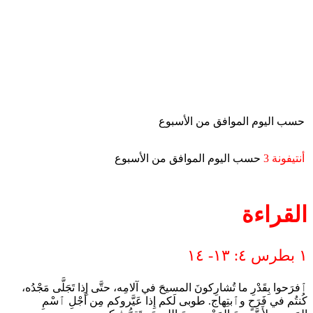
حسب اليوم الموافق من الأسبوع
أنتيفونة 3
حسب اليوم الموافق من الأسبوع
القراءة
١ بطرس ٤: ١٣- ١٤
ٱفرَحوا بِقَدْرِ ما تُشارِكونَ المسيحَ في آلامِه، حتَّى إِذا تَجَلَّى مَجْدُه،
كُنتُم في فَرَحٍ وٱبتِهاج. طوبى لَكم إِذا عَيَّروكم مِن أَجْلِ ٱسْمِ