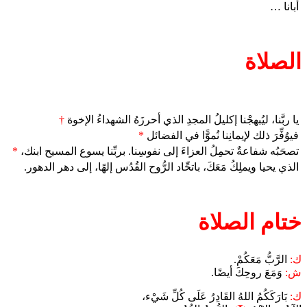
أبانا …
الصلاة
يا ربَّنا، ليُبهجْنا إكليلُ المجدِ الذي أحرزَهُ الشهداءُ الإخوة
†
فيوُفِّرَ ذلك لإيمانِنا نُموًّا في الفضائل
*
تصحَبُه شفاعةٌ تحمِلُ العزاءَ إلى نفوسِنا. بربِّنا يسوع المسيح ابنك،
*
الذي يحيا ويملِكُ مَعَكَ، باتحِّاد الرُّوح القُدُس إلهًا، إلى دهر الدهور.
ختام الصلاة
ك:
الرَّبُّ مَعَكُمْ.
ش:
وَمَعَ روحِكَ أيضًا.
ك:
بَارَكَكُمُ اللهُ القَادِرُ عَلَى كُلِّ شَيْء،