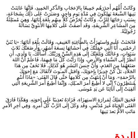
وَكَانَتْ أُمُّهُم أَجدَرَهُم جَمِيعًا بِالإعجَابِ وَالذِّكرِ الحَمِيدِ، فَإِنَّهَا عَايَنَتْ
بَنِيهَا السَّبعَةَ يَهلِكُونَ فِي مُدَّةِ يَومٍ وَاحِدٍ، وَصَبَرَتْ عَلَى ذَلِكَ بِشَجَاعَةٍ،
بِسَبَبِ رَجَائِهَا لِلرَّبِّ. وَكَانَتْ تُحَرِّضُ كُلاًّ مِنهُم بِلُغَةِ آبَائِهَا، وَهِيَ مُمتَلِئَةٌ
مِنَ المشَاعِرِ الشَّرِيفَةِ، وَقَد أَضفَتْ عَلَى كَلامِهَا الأُنثَوِيِّ بَسَالَةً
رُجُولِيَّةً.
فَانَحَنَتْ عَلَيهِ وَاستَهزَأَتْ بِالطَّاغِيَةِ العَنِيفِ، وَقَالَتْ بِلُغَةِ آبَائِهَا: «يَا بُنَيَّ
ارحَمْنِي، أَنَا الَّتِي حَمَلَتْكَ فِي أَحشَائِهَا تِسعَةَ أَشهُرٍ، وَأَرضَعَتْكَ ثَلاثَ
سَنَوَاتٍ، وَعَالَتْكَ وَبَلَّغَتْكَ إِلَى هَذِهِ السِّنِّ وَرَبَّتْكَ. أَسأَلُكَ، يَا وَلَدِي، أَنِ
انظُرْ إِلَى السَّمَاءِ وَالأَرضِ، وَإِذَا رَأَيْتَ كُلَّ مَا فِيهِمَا، فَاعلَمْ أَنَّ اللهَ
صَنَعَهُمَا مِنَ العَدَمِ، وَأَنَّ جِنسَ البَشَرِ هُوَ كَذَلِكَ. فَلا تَخَفْ مِن هَذَا
الجَلاَّدِ، بَلْ كُنْ جَدِيرًا بِإِخوَتِكَ، وَاقبَلِ المـَوتَ لأَلقَاكَ مَعَ إِخوَتِكَ
بِالرَّحمَةِ». وَمَا أَنْ انتَهَتْ مِن كَلامِهَا حَتَّى قَالَ الفَتَى: «مَاذَا أَنتُم
مُنتَظِرُونَ؟ إِنِّي لا أُطِيعُ أمرَ المـَلِكِ، وَإِنَّمَا أُطِيعُ أَمرَ الشَّرِيعَةِ الَّتِي
أُلقِيَتْ إِلَى آبَائِنَا عَن يَدِ مُوسَى.
فَحَنِقَ المَلِكُ لِمَرارَةِ الاستِهزَاءِ، فَزَادَهُ تَعذِيبًا عَلَى إخوَتِهِ. وَهَكَذَا فَارَقَ
الفَتَى الحَيَاةَ غَيرَ مُدَنَّسٍ، وَقَد وَكَلَ إِلَى الرَّبِّ كُلَّ أَمرِهِ. وَفِي آخِرِ الأَمرِ
مَاتَتِ الأُمُّ بَعدَ بَنِيهَا
الردة