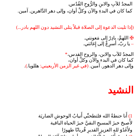
المجدُ للآبِ والابنِ والرُّوحِ القُدُس.
كما كان في البدءِ والآن وكلَّ أوان، وإلى دهر الدَّاهرين. آمين.
(إذا تليت الدعوة إلى الصلاة قبلاً يتلى النشيد دون اللهم بادر...)
✠
اللهمَّ، بادِرْ إلى مَعونتي.
–
يا ربّ، أسرِعْ إلى إِغاثتي.
المجدُ للآب والابن، والروح القدس،
*
كما كان في البدء والآن وكلَّ أوان،
وإلى دهر الدهور. آمين.
(في غير الزمن الأربعيني:
هللويا.
)
.
النشيد
1)
أَنا حنطةُ الله فلتطحنِّي أَنيابُ الوحوشِ الضاريَة
لأًصبحَ خبزَ المسيحِ النقيَّ خبزَ الحياة الباقية
ولأَغَدُوَ للهِ العزيزِ القديرِ قُربانًا طهورًا