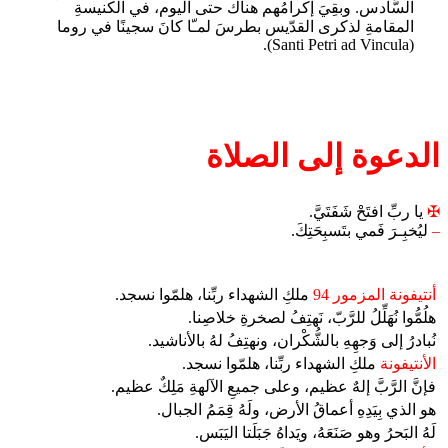
السَّادس. وبقِيَ إكرامُهم هناك حتى اليوم، في الكنيسةِ
المقامةِ لذكرى القدّيس بطرسَ لمـّا كانَ سجينًا في روما
(Santi Petri ad Vincula).
الدعوة إلى الصلاة
✠
يا ربِّ افتَحْ شَفَتَيَّ.
–
ليُخبِـرَ فَمي بتَسبِحَتِكَ.
أنتيفونة المزمور 94
ملكِ الشهداء ربِّنا، هلمّوا نسجد.
هلُمُّوا نُهَلِّلُ للرَّبّ، نَهتِفُ لصخرةِ خلاصِنا.
نُبادرُ إلى وَجهِهِ بالشُّكْران، ونهتِفُ لهُ بالأناشيد.
الأنتيفونة
ملكِ الشهداء ربِّنا، هلمّوا نسجد.
فإنَّ الرَّبَّ إلهٌ عظيم، وعلى جميعِ الآلهةِ مَلِكٌ عظيم.
هو الذي بِيَدِهِ أعماقُ الأرض، ولَهُ قِمَمُ الجبال.
لَهُ البَحرُ وهو صَنَعَهُ، ويَداهُ جَبَلَتا اليَبَس.