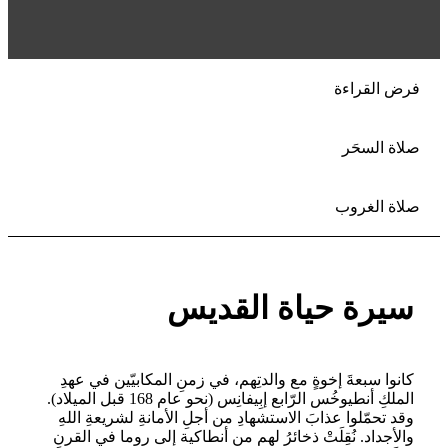
فرض القراءة
صلاة السحَر
صلاة الغروب
سيرة حياة القديس
كانوا سبعةَ إخوةٍ مع والدتِهم، في زمنِ المكابيّين في عهدِ
الملكِ أنطيوخُس الرّابع إبِيفانِس (نحو عام 168 قبل الميلاد).
وقد تحمّلوا عذابَ الاستشهادِ من أجلِ الأمانةِ لشريعةِ اللهِ
والأجداد. نُقِلَتْ ذخائرُ لهم من أنطاكية إلى روما في القرنِ