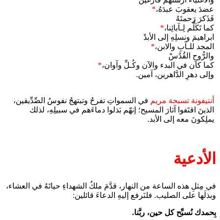
عضدَ يعقوبَ عبدَهُ،
*
فَذَكرَ رَحمتَهُ
كما تَكَلَّم لِـآبائِنا،
*
ابراهيمَ ونسلِهِ إلى الأبدْ
المجد للـآبِ والابن،
*
والرُّوحِ القُدُسْ
كما كان في البدء والآن وكُـلِّ وآوان،
*
وإلى دهرِ الدَّاهرين، آمين.
أنتيفونة تسبحة مريم
في السمواتِ تفرحُ وتبتهجُ نفوسُ الصِّدِّيقين،
الذينَ اقتَفوا آثارَ المسيح؛ إنهّم بَذلوا دماءَهم في سبيلِهِ، لذلك
يملِكونَ معه إلى الأبد.
الأدعية
في مِثلِ هذه الساعة من النهار، قدَّمَ ملكُ الشهداءِ حياتَهُ في العشاء،
وبذلَها على الصليب. فلنَرفع إليهِ الدعاءَ قائلين:
بِحمدك نُسبِّح كل حين، ربَّنا.