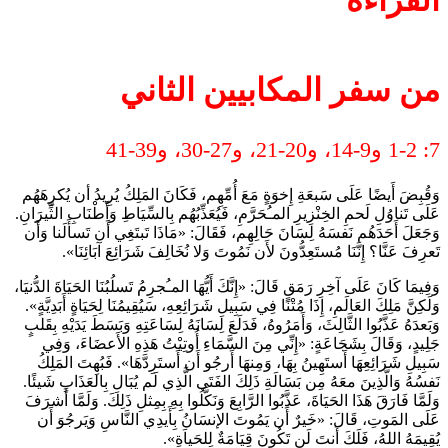
القراءة
من سفر المكابيين الثاني
7: 1-2 و9-14، و20-21، و27-30، و39-41
وَقُبِضَ أَيضًا عَلَى سَبعَةِ إِخوَةٍ مَعَ أُمِّهِم، فَكَانَ المَلِكُ يُرِيدُ أن يُكرِهَهُم
عَلَى تَناوُلِ لَحمِ الخِنْزِيرِ المـُحَرَّمِ، فَيُعَذِّبُهُم بِالسِّيَاطِ وَأَطْنَابِ الثِّيرَانِ.
وَجَعَلَ أَحَدَهُم نَفسَهُ لِسَانَ حَالِهِم، فَقَالَ: «مَاذَا تَبتَغِي أَن تَسأَلَنا وَأَن
تَعرِفَ عَنَّا؟ إِنَّنَا مُستَعِدُّونَ لأَن نَمُوتَ وَلا نُخَالِفَ شَرَائِعَ آبَائِنَا».
وَفِيمَا كَانَ عَلَى آخِرِ رَمَقٍ قَالَ: «إِنَّكَ أَيُّهَا المـُجرِمُ تَسلُبُنَا الحَيَاةَ الدُّنيَا،
وَلَكِنَّ مَلِكَ العَالَمِ، إِذَا مُتْنَا فِي سَبِيلِ شَرَائِعِهِ، سَيُقِيمُنَا لِحَيَاةٍ أَبَدِيَّةٍ».
وَبَعدَهُ عَذَّبُوا الثَّالِثَ، وَأَمَرُوهُ، فَدَلَعَ لِسَانَهُ لِسَاعَتِهِ وَبَسَطَ يَدَيْهِ بِقَلبٍ
جَلِيدٍ، وَقَالَ بِشَجَاعَةٍ: «إِنِّي مِنَ السَّمَاءِ أُوتِيْتُ هَذِهِ الأَعضَاءَ، وَفِي
سَبِيلِ شَرَائِعِهَا أَستَهِينُ بِهَا، وَمِنهَا أَرجُو أَن أَستَرِدَّهَا». فَبُهِتَ المَلِكُ
نَفسُهُ وَالَّذِينَ معَهُ مِن بَسَالَةِ ذَلِكَ الفَتَى الَّذِي لَم يُبَالِ بِالعَذَابِ شَيئًا.
وَلَمَّا فَارَقَ هَذَا الحَيَاةَ، عَذَّبُوا الرَّابِعَ وَنَكَّلُوا بِهِ بِمِثلِ ذَلِكَ. وَلَمَّا أَشرَفَ
عَلَى المَوتِ، قَالَ: «خَيرٌ أَن يَمُوتَ الإنسَانُ بِأَيدِي النَّاسِ وَيَرجُوَ أَن
يُقِيمَهُ اللهُ، فَلَكَ أَنتَ لَن تَكُونَ قِيَامَةٌ لِلحَياَةِ».