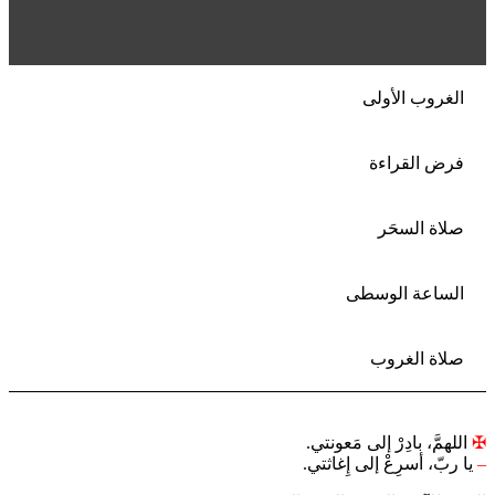
الغروب الأولى
فرض القراءة
صلاة السحَر
الساعة الوسطى
صلاة الغروب
✠
اللهمَّ، بادِرْ إلى مَعونتي.
–
يا ربّ، أسرِعْ إلى إِغاثتي.