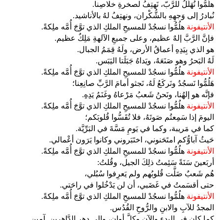
هلُمُّوا نُهَلِّلُ للرَّبّ، نَهتِفُ لصخرةِ خلاصِنا.
نُبادرُ إلى وَجهِهِ بالشُّكْران، ونهتِفُ لهُ بالأناشيد.
الأنتيفونة
هلُمُّوا نسجُدْ للمسيحِ الملكِ الذي توَّجَ أُمَّه ملِكةً.
فإنَّ الرَّبَّ إلهٌ عظيم، وعلى جميعِ الآلهةِ مَلِكٌ عظيم.
هو الذي بِيَدِهِ أعماقُ الأرض، ولَهُ قِمَمُ الجبال.
لَهُ البَحرُ وهو صَنَعَهُ، ويَداهُ جَبَلَتا اليَبَس.
الأنتيفونة
هلُمُّوا نسجُدْ للمسيحِ الملكِ الذي توَّجَ أُمَّه ملِكةً.
هَلُمُّوا نَسجُدُ ونَركَعُ لَهُ، نَجثو أمامَ الرَّبِّ صانِعِنا؛
فإنَّه هو إلهُنا، ونَحنُ شَعبُ مَرْعاهُ وغَنَمُ يَدِهِ.
الأنتيفونة
هلُمُّوا نسجُدْ للمسيحِ الملكِ الذي توَّجَ أُمَّه ملِكةً.
اليومَ إذا سَمِعتُم صَوتَهُ، فلا تُقَسُّوا قُلوبَكم؛
كما في مَريبة، وكما في يَومِ مَسَّةَ في البَرِّيَّة.
حَيثُ آباوُّكم امتَحَنوني، اختَبَروني وكانوا يَرَون أعْمالي.
الأنتيفونة
هلُمُّوا نسجُدْ للمسيحِ الملكِ الذي توَّجَ أُمَّه ملِكةً.
أربَعينَ سَنَةً سَئِمتُ ذلِكَ الجيل، وقُلتُ:
هُم شَعبٌ ضَلَّت قُلوبُهم ولم يَعرِفوا سُبُلي،
حتى أقسَمتُ في غَضَبي، أن لن يَدْخُلوا في راحَتي.
الأنتيفونة
هلُمُّوا نسجُدْ للمسيحِ الملكِ الذي توَّجَ أُمَّه ملِكةً.
المجدُ للآبِ والابنِ والرُّوحِ القُدُس.
كما كان في البدءِ والآن وكلَّ أوان، وإلى دهر الدَّاهرين. آمين.