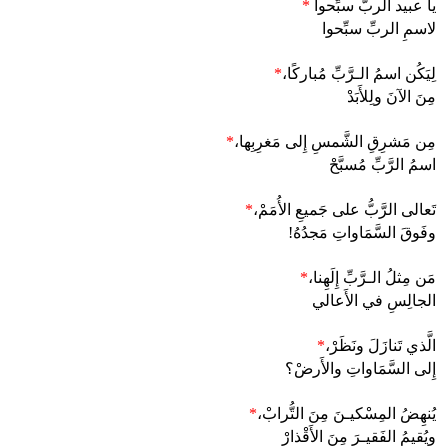
يا عبيد الربَّ سبِّحوا
*
لاسمِ الربِّ سبِّحوا
لِيَكُن اسمُ الـرَّبِّ مُباركًا،
*
مِنَ الآنَ ولِلأَبَدْ
مِن مَشرِقِ الشَّمسِ إِلى مَغرِبِها،
*
اسمُ الرَّبِّ مُسبَّحْ
تَعالى الرَّبُّ على جَميعِ الأُمَمْ،
*
وفَوقَ السَّمَاواتِ مَجدُهُ!
مَن مِثلُ الـرَّبِّ إِلَهِنا،
*
الجالِسِ في الأَعالي
الَّذي تَنازَلَ ونَظَرْ،
*
إِلى السَّمَاواتِ والأَرضْ؟
يُنهِضُ المِسْكيـنَ مِنَ التُّرابْ،
*
ويُقيمُ الفَقيـرَ مِنَ الأَقْذارْ