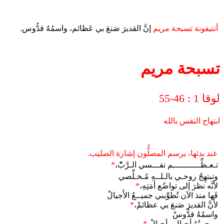
أنتيفونة تسبحة مريم
إنَّ القديرَ صَنعَ بي عَظائم، واسمُهُ قدُّوس.
تسبحة مريم
لوقا 1 : 46-55
ابتهاج النفس بالله
عند بدئها، يرسم المصلُّون إشارة الصليب.
تـعـظِّـــــــــــم نفـــسي الـرَّبّْ،
*
وتبتهِجُ روحـي بالـلــهِ مُـخـلِّصي
لأنَّه نظرَ إلى تواضُع أمَتِهِ،
*
فَها منذ الآن تُطوِّبني جميــعُ الأَجيالْ
لأَنَّ القديرَ صَنعَ بي عظائمْ،
*
واسمُهُ قدُّوسْ
ورحمتُهُ أجيالٍ وأجيالْ،
*