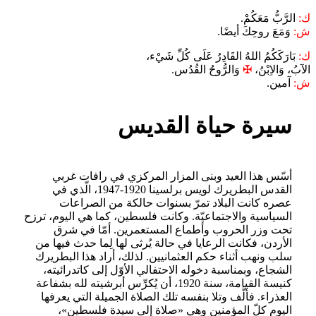
ك:
الرَّبُّ مَعَكُمْ.
ش:
وَمَعَ روحِكَ أيضًا.
ك:
بَارَكَكُمُ اللهُ القَادِرُ عَلَى كُلِّ شَيْء،
الآبُ، وَالاِبْنُ،
✠
وَالرُّوحُ القُدُس.
ش:
آمين.
سيرة حياة القديس
أسّس هذا العيد وبنى المزار المركزي في رافات غربي
القدس البطريرك لويس برلسينا 1920-1947، الّذي في
عصره كانت البلاد تمرّ بسنوات حالكة من الصراعات
السياسية والاجتماعيّة. وكانت فلسطين، كما هي اليوم، ترزح
تحت وزر الحروب وأطماع المستعمرين. أمّا في شرق
الأردن، فكانت الرعايا في حالة يُرثى لها لِما حدث فيها من
سلب ونهب أثناء حكم العثمانيين. لذلك، أراد هذا البطريرك
الشجاع، وبمناسبة دخوله الاحتفالي الأوّل إلى كاتدرائيته،
كنيسة القيامة، سنة 1920، أن يُكرِّس أبرشيته لله بشفاعة
العذراء. فألَّف وتلا بنفسه تلك الصلاة الجميلة التي يعرفها
اليوم كلّ المؤمنين وهي «صلاة إلى سيدة فلسطين»،