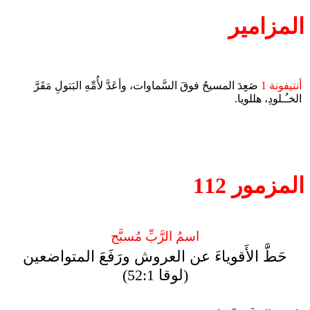
المزامير
أنتيفونة 1
صَعِِدَ المسيحُ فوقَ السَّماوات، وأعَدَّ لأُمِّهِ البَتولِ مَقَرَّ
الخـُـلودِ، هللويا.
المزمور 112
اسمُ الرَّبِّ مُسبَّح
حَطَّ الأَقوياءَ عن العروش ورَفَعَ المتواضعين
(لوقا 52:1)