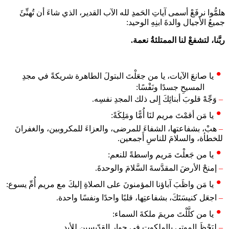
هلمُّوا نرفَعْ أسمى آياتِ الحَمدِ لله الآب القدير، الذي شاءَ أن تُهنِّئَ
جميعُ الأجيال والدةَ ابنِهِ الوحيد:
ربَّنا، لتشفعْ لنا الممتلئةُ نعمة.
يا صانعَ الآيات، يا من جعَلْتَ البتولَ الطاهرة شريكةً في مجدِ
المسيحِ جسدًا ونَفْسًا:
–
وَجِّهْ قلوبَ أبنائِكَ إِلى ذلك المجدِ نفسِه.
يا مَن أقمْتَ مريم لنَا أُمًّا ومَلِكَةً:
–
هبْ، بشفاعتها، الشفاءَ للمرضى، والعزاءَ للمكروبين، والغفرانَ
للخطأة، والسلامَ للناسِ أَجمعين.
يا من جَعلْتَ مَريم واسطةً للنعم:
–
إمنحْ الأرضَ المقدَّسةَ السَّلامَ والوحدةَ.
يا مَن واظَبَ آباؤنا المؤمنونَ على الصلاةِ إليكَ مع مريم أُمِّ يسوع:
–
اجعَل كنيسَتَكَ، بشفاعتِها، قلبًا واحدًا ونفسًا واحدة.
يا من كلَّلْتَ مريمَ ملكةَ السماء:
–
ليَحْظَ الموتى بالملكوت في جوارِ القدّيسين للأبد.