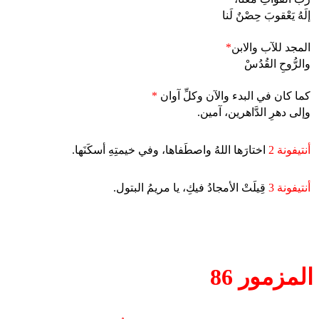
إلَهُ يَعْقوبَ حِصْنٌ لَنا
المجد للآب والابن
*
والرُّوحِ القُدُسْ
كما كان في البدء والآن وكلِّ آوان
*
وإلى دهرِ الدَّاهرين، آمين.
أنتيفونة 2
اختارَها اللهُ واصطَفاها، وفي خيمتِهِ أسكَنَها.
أنتيفونة 3
قِيلَتْ الأمجادُ فيكِ، يا مريمُ البتول.
المزمور 86