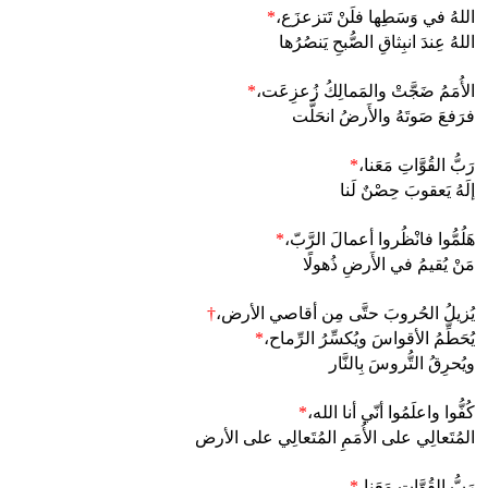
اللهُ في وَسَطِها فلَنْ تَتزعزَع،
*
اللهُ عِندَ انبِثاقِ الصُّبحِ يَنصُرُها
الأُمَمُ ضَجَّتْ والمَمالِكُ زُعزِعَت،
*
فرَفعَ صَوتَهُ والأَرضُ انحَلَّت
رَبُّ القُوَّاتِ مَعَنا،
*
إلَهُ يَعقوبَ حِصْنٌ لَنا
هَلُمُّوا فانْظُروا أعمالَ الرَّبّ،
*
مَنْ يُقيمُ في الأَرضِ ذُهولًا
يُزيلُ الحُروبَ حتَّى مِن أقاصي الأرض،
†
يُحَطِّمُ الأقواسَ ويُكسِّرُ الرِّماح،
*
ويُحرِقُ التُّروسَ بِالنَّار
كُفُّوا واعلَمُوا أنّي أنا الله،
*
المُتَعالِي على الأُمَمِ المُتَعالِي على الأرض
رَبُّ القُوَّاتِ مَعَنا،
*