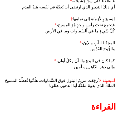
فأطلَعَنا على سِرِّ مَشيئَتِهِ،
*
أي ذلِكَ التدبيرِ الذي ارتَضى أن يُعِدّهُ في نَفْسِهِ مُنذُ القِدَم
لِيَسيرَ بِالأزمِنَةِ إلى تَمامِها
†
فيَجمعَ تَحتَ رأسٍ واحِدٍ هُوَ المسيح،
*
كُلَّ شَيءٍ ما في السَّماواتِ وما في الأرض
المجدُ لـلـآبِ والإبنْ،
*
والرُّوحِ القُدُس
كما كان في البَدءِ والـآنَ وكلّ أوان،
*
وإلى دهر الدّاهِرين، آمين.
أنتيفونة 3
ُرفِعَت مريمُ البتول فوق السَّماوات. هلُمُّوا نُعظِّمْ المسيحَ
الملكَ الذي يدومُ ملكُهُ أبدَ الدهور، هللويا
القراءة