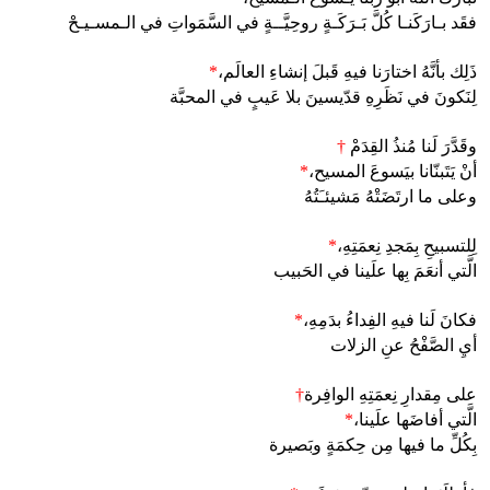
فقَد بـارَكَنـا كُلَّ بَـرَكَـةٍ روحِيَّــةٍ في السَّمَواتِ في الـمسـيـحْ
ذَلِك بأنَّهُ اختارَنا فيهِ قَبلَ إنشاءِ العالَم،
*
لِنَكونَ في نَظَرِهِ قدّيسينَ بلا عَيبٍ في المحبَّة
وقَدَّرَ لَنا مُنذُ القِدَمْ
†
أنْ يَتَبنّانا بيَسوعَ المسيح،
*
وعلى ما ارتَضَتْهُ مَشيئـَتُهُ
لِلتسبيحِ بِمَجدِ نِعمَتِهِ،
*
الَّتي أنعَمَ بِها علَينا في الحَبيب
فكانَ لَنا فيهِ الفِداءُ بدَمِهِ،
*
أيِ الصَّفْحُ عنِ الزلات
على مِقدارِ نِعمَتِهِ الوافِرة
†
الَّتي أفاضَها علَينا،
*
بِكُلِّ ما فيها مِن حِكمَةٍ وبَصيرة