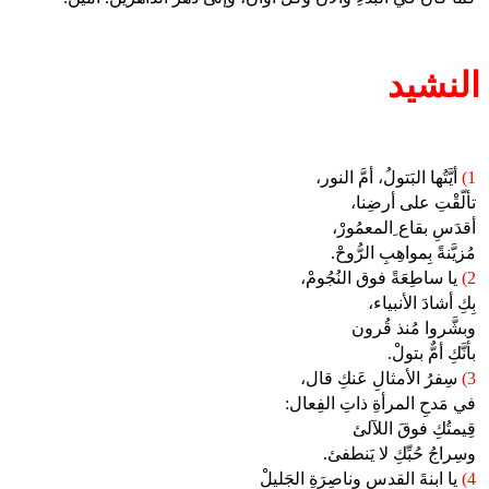
النشيد
1)
أيَّتُها البَتولُ، أمَّ النور،
تألّقْتِ على أرضِنا،
أقدَسِ بقاع ِالمعمُورْ،
مُزيَّنةً بِمواهِبِ الرُّوحْ.
2)
يا ساطِعَةً فوق النُجُومْ،
بِكِ أشادَ الأنبياء،
وبشَّروا مُنذ قُرون
بأنَّكِ أمٌّ بتولْ.
3)
سِفرُ الأمثالِ عَنكِ قال،
في مَدحِ المرأةِ ذاتِ الفِعال:
قِيمتُكِ فوقَ اللآلئ
وسِراجُ حُبِّكِ لا يَنطفئ.
4)
يا ابنةَ القدس وناصِرَةِ الجَليلْ