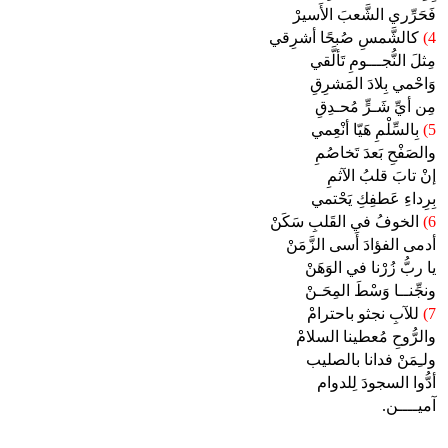
فَحَرِّري الشَّعبَ الأَسيرْ
4)
كالشَّمسِ صُبحًا أشرِقي
مِثلَ النُّجـــومِ تَألَّقي
وَاحْمي بِلادَ المَشرِقِ
مِن أيِّ شَـرٍّ مُحـدِقِ
5)
بِالسِّلْمِ هَيّا أنْعِمي
والصَفْحِ بَعدَ تَخاصُمِ
إنْ تابَ قلبُ الآثمِ
بِرِداءِ عَطفِكِ يَحْتمي
6)
الخوفُ في القَلبِ سَكَنْ
أدمى الفؤادَ أَسى الزَّمَنْ
يا ربُّ زُرْنا في الوَهَنْ
ونجِّنــا وَسْطَ المِحَـنْ
7)
للآبِ نجثو باحترامْ
والرُّوحِ مُعطينا السلامْ
ولـِمَنْ فدانا بالصليب
أدُّوا السجودَ لِلدوام
آميــــن.