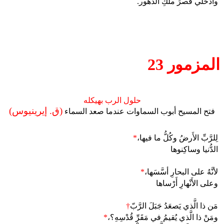
وادخُلي قصرَ ملكِ الدهور.
المزمور 23
حلول الرب بهيكله
(ق. إيرينيوس)
فتح المسيح أبوب السماوات عندما صعد السماء
لِلرَّبِّ الأَرضُ وكُلُّ ما فيها،
*
الدُّنيا وساكِنوها
لأنَّهُ على البحارِ أسَّسَها،
*
وعلى الأَنْهارِ أَرْساها
مَن ذا الَّذي يَصعَدُ جَبَلَ الرَّبّ
†
ومَنْ ذا الَّذي يُقيمُ في مَقَرِّ قُدْسِهِ؟،
*