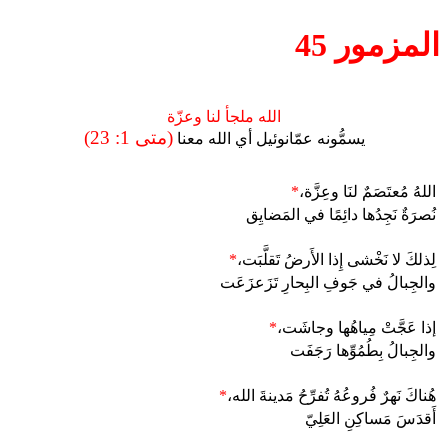
المزمور 45
الله ملجأ لنا وعزّة
(متى 1: 23)
يسمُّونه عمّانوئيل أي الله معنا
اللهُ مُعتَصَمٌ لنَا وعِزَّة،
*
نُصرَةٌ نَجِدُها دائِمًا في المَضايِق
لِذلكَ لا نَخْشى إِذا الأَرضُ تَقلَّبَت،
*
والجِبالُ في جَوفِ البِحارِ تَزَعزَعَت
إذا عَجَّتْ مِياهُها وجاشَت،
*
والجِبالُ بِطُمُوِّها رَجَفَت
هُناكَ نَهرٌ فُروعُهُ تُفرِّحُ مَدينةَ الله،
*
أَقدَسَ مَساكِنِ العَلِيّ