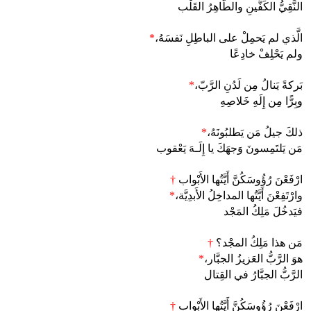
النَّقِيُّ الكَفَّينِ والطَّاهِرُ القَلْب
الَّذي لم يَحمِلْ على الباطِلِ نَفسَهُ،
*
ولم يَحْلِفْ خادِعًا
بَركةً يَنالُ مِن لَدُنِ الرَّبّ،
*
وبِرًّا مِن إِلَهِ خَلاصِهِ
ذلكَ جيلُ مَن يَطلبُونَهُ،
*
مَن يَلتَمِسونَ وَجهَكَ يا إِلَـهَ يَعْقوب
ارْفَعْنَ رُؤُوسَكُنَّ أَيَّتُها الأَبْواب
†
وارْتَفِعْنَ أَيَّتُها المداخِلُ الأَبدِيَّة،
*
فيَدخُلَ مَلِكُ المَجْد
مَن هذا مَلِكُ المجْد؟
†
هوَ الرَّبُّ العَزيزُ الجبَّار،
*
الرَّبُّ الجبَّارُ في القِتال
ارْفَعْنَ رُؤُوسَكُنَّ أَيَّتُها الأَبْواب
†