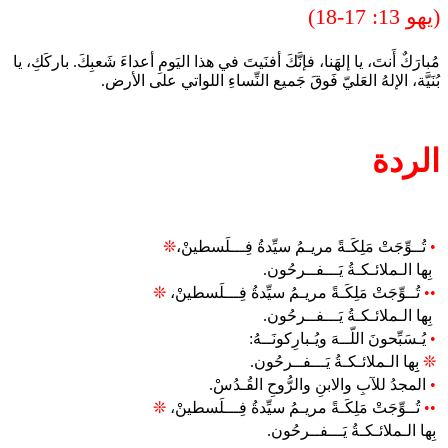
(يهو 13: 17-18)
مُبارَكٌ أَنتَ، يا إلهَنا، فإنَّكَ أفنَيتَ في هذا اليَومِ أعداءَ شَعبِكَ. باركَكِ، يا
بُنَيَّة، الإلهُ العَليّ فَوقَ جَميع النِّساءِ اللواتي على الأرض.
الردة
•
تُــوِّجَتْ مَلِكَـةً مريـمُ سيِّدةُ فِـــلَسطينْ،
❊
بِها الـملائـكـةُ يَـــفــرحُون.
••
تُــوِّجَتْ مَلِكَـةً مريـمُ سيِّدةُ فِـــلَسطينْ،
❊
بِها الـملائـكـةُ يَـــفــرحُون.
•
يُـسَبِّحونَ اللّــهَ ويُـبارِكونَــهُ:
❊
بِِها الـملائـكـةُ يَـــفــرحُون.
•
المجدُ للآبِ والابنِ والرُّوحِ القُـدُسْ.
••
تُــوِّجَتْ مَلِكَـةً مريـمُ سيِّدةُ فِـــلَسطينْ،
❊
بِها الـملائـكـةُ يَـــفــرحُون.