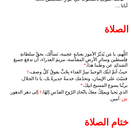
أبانا …
الصلاة
اللّهم، يا مَن يُدبِّرُ الأمورَ بعنايةٍ عجيبة، نَسألُك، بحقِّ سلطانةِ
فِلَسطين وسائرِ الأرضِ المقدَّسة، مريمَ العذراء، أن تدفعَ جميعَ
الشدائِدِ عن وطننا هذا،
*
حيثُ أتمَّ ابنُك الوحيدُ سِرَّ الفداء بِحُبٍّ يفوقُ كلَّ وصف،
†
فنثبُتَ على الإيمان، ونخدُمَك خدمةً جديرةً بك، يا ذا الجلال.
بربِّنا يسوع المسيح ابنِكَ،
*
الذي يَحيا ويملِكُ معكَ باتّحادِ الرّوحِ القدُسِ إلهًا،
†
إلى دهر الدهور.
ش:
آمين.
ختام الصلاة