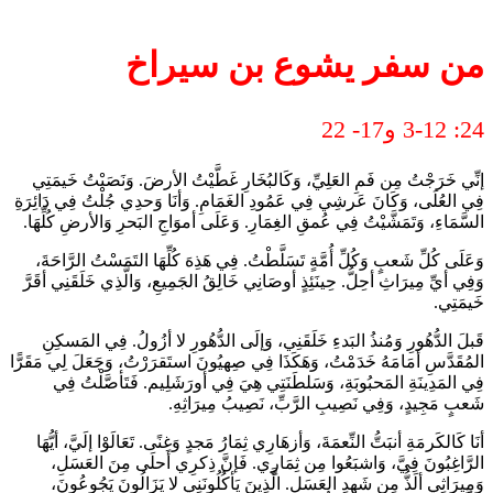
من سفر يشوع بن سيراخ
24: 3-12 و17- 22
إنِّي خَرَجْتُ مِن فَمِ العَلِيِّ، وَكَالبُخَارِ غَطَّيْتُ الأرضَ. وَنَصَبْتُ خَيمَتِي
فِي العُلَى، وَكَانَ عَرشِي فِي عَمُودِ الغَمَامِ. وَأنَا وَحدِي جُلْتُ فِي دَائِرَةِ
السَّمَاءِ، وَتَمَشَّيْتُ فِي عُمقِ الغِمَارِ. وَعَلَى أموَاجِ البَحرِ وَالأرضِ كُلِّهَا.
وَعَلَى كُلِّ شَعبٍ وَكُلِّ أُمَّةٍ تَسَلَّطْتُ. فِي هَذِهَ كُلِّهَا التَمَسْتُ الرَّاحَةَ،
وَفِي أيِّ مِيرَاثِ أحِلُّ. حِينَئِذٍ أوصَانِي خَالِقُ الجَمِيعِ، وَالَّذِي خَلَقَنِي أقَرَّ
خَيمَتِي.
قَبلَ الدُّهُورِ وَمُنذُ البَدءِ خَلَقَنِي، وَإلَى الدُّهُورِ لا أزُولُ. فِي المَسكِنِ
المُقَدَّسِ أمَامَهُ خَدَمْتُ، وَهَكَذَا فِي صِهيُونَ استَقرَرْتُ، وَجَعَلَ لِي مَقَرًّا
فِي المَدِينَةِ المَحبُوبَةِ، وَسَلطَنَتِي هِيَ فِي أورَشَلِيم. فَتَأصَّلْتُ فِي
شَعبٍ مَجِيدٍ، وَفِي نَصِيبِ الرَّبِّ، نَصِيبُ مِيرَاثِهِ.
أنَا كَالكَرمَةِ أنبَتُّ النِّعمَةَ، وَأزهَارِي ثِمَارُ مَجدٍ وَغِنًى. تَعَالَوْا إلَيَّ، أيُّهَا
الرَّاغِبُونَ فِيَّ، وَاشبَعُوا مِن ثِمَارِي. فَإنَّ ذِكرِي أحلَى مِنَ العَسَلِ،
وَمِيرَاثِي ألَذُّ مِن شَهدِ العَسَلِ. الَّذِينَ يَأكُلُونَنِي لا يَزَالُونَ يَجُوعُونَ،