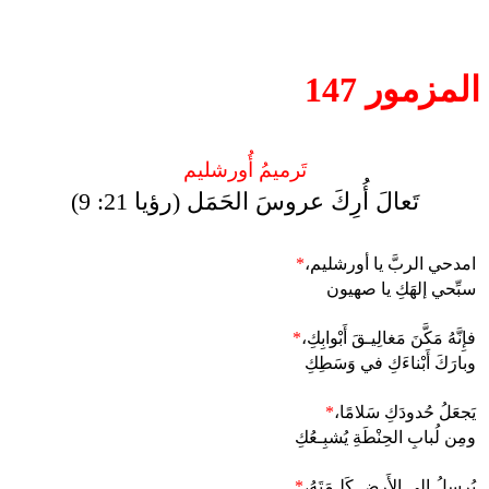
المزمور 147
تَرميمُ أُورشليم
تَعالَ أُرِكَ عروسَ الحَمَل (رؤيا 21: 9)
امدحي الربَّ يا أورشليم،
*
سبِّحي إلهَكِ يا صهيون
فإِنَّهُ مَكَّنَ مَغالِيـقَ أَبْوابِكِ،
*
وبارَكَ أَبْناءَكِ في وَسَطِكِ
يَجعَلُ حُدودَكِ سَلامًا،
*
ومِن لُبابِ الحِنْطَةِ يُشبِـعُكِ
يُرسِلُ إِلى الأَرضِ كَلِـمَتَهُ،
*