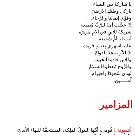
يا مُبارَكةً بين النساء
باركي وطنَكِ الأرضيّ
وقوِّي إيمانَنا والرَّجاء.
5)
عِشْتِ أمَةً للرَّبِّ مُطيعَة
شريكةً للابنِ في آلامٍ مَريرَة
أنتِ لنا أمٌّ شَفيعة
علَينا اسهَري بِعنايةٍ فَريدة.
6)
للآبِ مجدٌ للدوامْ
وللابنِ فادينا الحبيب
وللرُّوحِ مُعطينا السلامْ
نُهدي سُجودًا واحتِرام.
آمـــــين.
المزامير
أنتيفونة 1
قُومي، أيَّتُها البتولُ الملِكة، المستحقَّةُ للبهاءِ الأبديّ،