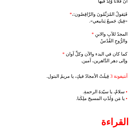
أَنَّ فُلانًا وُلِدَ فيها
فَيَقولُ المُرَنِّمُونَ والرَّاقِصُون:،
*
«فِيكِ جَميعُ يَنابيعي».
المجدُ للآبِ والابنِ
*
والرُّوحِ القُدُسْ
كما كان في البدء والآن وكلِّ آوان
*
وإلى دهر الدَّاهرين، آمين.
أنتيفونة 3
قِيلَتْ الأمجادُ فيكِ، يا مريمُ البتول.
•
سلامٌ، يا سيّدةَ الرحمةِ.
•
يا مَن وَلَدْتِ المسيحَ ملِكَنا.
القراءة