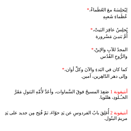
لِيُجلِسَهُ معَ العُظَماءْ،
*
عُظَماءِ شَعبِهِ
يُجلِسُ عاقِرَ البَيتْ،
*
أُمَّ بَنيـنَ مَسْرورة
المجدُ للآبِ والإبنْ،
*
والرُّوحِ القُدُس
كما كان في البَدءِ والآنَ وكلِّ أوان،
*
وإلى دهر الدّاهِرين، آمين.
أنتيفونة 1
صَعِِدَ المسيحُ فوقَ السَّماوات، وأعَدَّ لأُمِّهِ البَتولِ مَقَرَّ
الخـُـلودِ، هللويا.
أنتيفونة 2
أُغلِقَ بابُ الفردوسِ عن يَدِ حوّاءَ، ثمّ فُتِح مِن جديد على يَدِ
مريمَ البتُول.