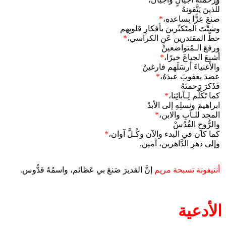
للَّذينَ يَتَّقونهُ
صنعَ عِزًّا بِساعدهِ،
*
وشتَّتَ المتَكبِّرينَ بأفكارِ قلوبِهم
حطَّ المقتدرين عَنِ الكراسي،
*
ورفعَ الـمُتواضعينْ
أشبعَ الجياعَ خيرًا،
*
والأَغنياءَ أرسَلَهم فارغينْ
عضدَ يعقوبَ عبدَهُ،
*
فَذَكرَ رَحمتَهُ
كما تَكَلَّم لِـآبائِنا،
*
ابراهيمَ ونسلِهِ إلى الأبدْ
المجد للـآبِ والابن،
*
والرُّوحِ القُدُسْ
كما كان في البدء والآن وكُـلَّ آوان،
*
وإلى دهرِ الدَّاهرين، آمين.
أنتيفونة تسبحة مريم
إنَّ القديرَ صَنعَ بي عَظائم، واسمُهُ قدُّوس.
الأدعية