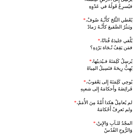
فيُسرِعُ قَولُهُ في عَدْوِهِ
يُعْطي الثَّلجَ كأَنَّـهُ صُوفْ،
*
ويَنثُرُ الصَّقيعَ كأَنَّـهُ رَمادْ
يُلْقي جَليدَهُ فُتاتًا،
*
فمَن يَقِفُ تُـجَاهَ بَرْدِهِ؟
يُرسِلُ كَلِمَتَهُ فـيُذيبُها،
*
يُهِبُّ رِيحَهُ فتَسِيلُ المِياهْ
يُوحِي كَلِمَتَهُ إِلى يَعْقوبْ،
*
فَرائِضَهُ وأَحكامَهُ إِلى شعبِهِ
لم يُعامِلْ هكذا أُمَّةً مِنَ الأُمَمْ،
*
ولم تَعرِفْ أَحْكامَهُ
المجْدُ للـآبِ وَالإِبنْ،
*
وَالرُّوحِ القُدُسْ