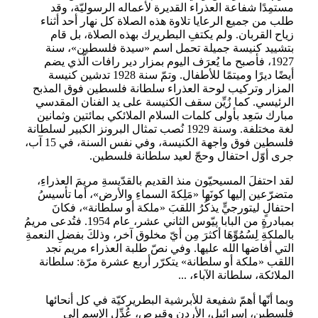
مستمِدًا شفاعة العذراء القديرة لأعماله الرسوليّة، وقد
طلب من جميع الرعايا تلاوة هذه الصلاة كل نهار أحد أثناء
زياح القربان. ولم يكتفِ البطريرك بهذه الصلاة، بل قام
بتشييد كنيسة جميلة تحمل اسم «سيدة فلسطين»، سنة
1927، فأصبح ما يُعرَف اليوم بمزار دير رافات الّذي يضم
أيضًا ديرًا وميتمًا للأطفال. وتمّ سنة 1928 تدشين كنيسة
المزار وتركيب لوحة العذراء سلطانة فلسطين فوق المذبح
الرئيسي. كما زُيِّن سقف الكنيسة على يد الفنان المقدسي
مبارك سَعِد بأولى كلمات السلام الملائكي بمائتين وثمانين
لغة مختلفة. وسنة 1929 نُصب تمثال البرونز الكبير لسلطانة
فلسطين فوق واجهة الكنيسة، وفي نفس السنة، في 15 آب،
جرى أوّل احتفال وحجّ لعيد سلطانة فلسطين.
لقد احتفلَ المسيحيّون منذ القديم بالقدّيسةِ مريمَ العذراءِ،
متضرّعين إليها كونَها «مَلِكةَ السماءِ والأرض»، أما تأسيسُ
احتفالٍ ليتورجيٍّ يذكُرُ اللقبَ «ملكة أو سلطانة»، فكانَ
بمبادرةٍ من البابا پيّوس الثاني عشر، عام 1954. فتُدعى مريمُ
بالملكةِ لِسُمُوِّهَا أكثرَ مِن أيّ مخلوق آخر، وذلكَ بفضلِ النعمةِ
التي أفاضها الله عليها. وفي نصّ طلبة العذراء مريم نجد
اللقب «ملكة أو سلطانة» يتكرّر أربع عشرة مرّة: سلطانة
الملائكة، سلطانة الآباء، ...
وبما أنّها أهمّ شفيعة للأبرشية البطريركيّة في كل أنحائها
فلسطين، إسرائيل، الأردن وقبرص، عُدِّل الإسم إلى