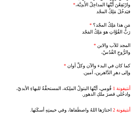
وارْتَفِعْنَ أَيَّتُها المداخِلُ الأَبدِيَّة،
*
فيَدخُلَ مَلِكُ المجْد
مَن هذا مَلِكُ المجْد؟
*
رَبُّ القُوَّاتِ هوَ مَلِكُ المَجْد
المجد للآب والابن
*
والرُّوحِ القُدُسْ،
كما كان في البدء والآن وكلِّ آوان
*
وإلى دهرِ الدَّاهرين، آمين.
أنتيفونة 1
قُومي، أيَّتُها البتولُ الملِكة، المستحقَّةُ للبهاءِ الأبديّ،
وادخُلي قصرَ ملكِ الدهور.
أنتيفونة 2
اختارَها اللهُ واصطَفاها، وفي خيمتِهِ أسكَنَها.