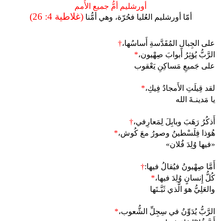
أورشليم أمُّ جميع الأُمم
(غلاطية 4: 26)
أمّا أورشليم العُليا فحُرّة، وهي أمُّنا
على الجِبالِ المُقَدَّسةِ أَساسُها،
†
الرَّبُّ يُؤثِرُ أَبوابَ صِهْيون،
*
على جَميعِ مَساكِنِ يَعْقوب
لقد قِيلَتِ الأَمجادُ فِيكِ،
*
يا مَدينـةَ الله
أَذكُرُ رَهَبَ وبابِلَ لِمَعارِفي،
†
هُوَذا فِلَسْطينُ وصورُ معَ كُوش،
*
«فيها وُلِدَ فُلان»
أَمَّا صِهْيونُ فيُقالُ فيها:
†
كُلُّ إِنسانٍ وُلِدَ فيها،
*
والعَلِيُّ هوَ الَّذي ثَبَّـتَها
الرَّبُّ يُدَوِّنُ في سِجِلِّ الشُّعوب،
*