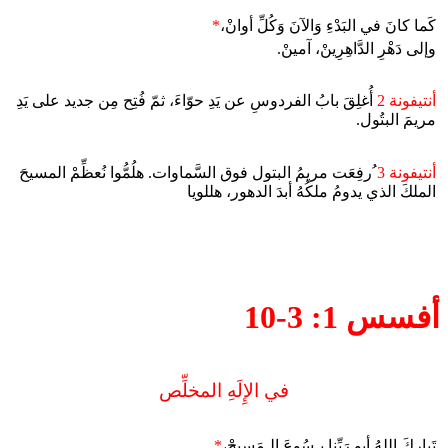
كَما كانَ في البَدْءِ وَالآنَ وَكُلِّ أوانْ،
*
وإلى دَهْرِ الدَّاهِرِينْ، آمينْ.
أنتيفونة 2
أُغلِقَ بابُ الفردوسِ عن يَدِ حوّاءَ، ثمّ فُتِح مِن جديد على يَدِ
مريمَ البتُول.
أنتيفونة 3
ُرفِعَت مريمُ البتول فوق السَّماوات. هلُمُّوا نُعظِّمْ المسيحَ
الملكَ الذي يدومُ ملكُهُ أبدَ الدهور، هللويا
أفسس 1: 3-10
في الإِلَهِ المخلِّص
تَباركَ اللهُ أبو رَبِّنا يـسُوعَ الـمَسيحْ،
*