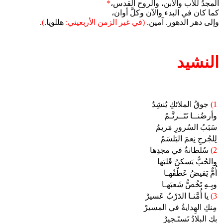
المجدُ للآب والابن، والروح القدس،
*
كما كان في البدء والآن وكلَّ أوان،
وإلى دهر الدهور. آمين.
(في غير الزمن الأربعيني:
هللويا.
)
.
النشيد
1)
جوقُ الملائكِ يُنشِدُ
وأرضُنــا تَتَــرنَّـمُ
سَبَبُ السُرورِ مَريمُ
لِلجُرحِ نِعمَ البَلسَمُ
2)
سُلطانةٌ في مجدِها
والحُبُّ يَسكنُ قَلبَها
أُمٌّ يَفيضُ عَطْفُهـا
وبِـهِ تَخُصُّ شَعبَهـا
3)
يا أُمَّنـا الدَرْبُ عَسيرْ
مِنكِ الهِدايةُ في المسيرْ
بِكِ البلادُ تَستَـجيرْ