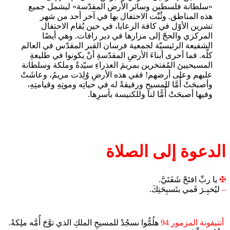
«سلطانة فلسطين وسائر الأرض المقدّسة» ليشمل جميع
هذه المناطق. وثُبِّت الاحتفال بها في آخر أحد من شهر
تشرين الأوّل في كافة الرعايا، في حين يُقام الاحتفال
المركزي والحجّ إلى مزارها في دير رافات. وهي أيضًا
الشفيعة الرئيسيّة لجمعية فرسان القبر المقدّس في العالم
كلّه. فما أحرى أبناءَ الأرضِ المقدّسةِ أنْ يكونوا في طليعةِ
المسيحيينَ المُفتخرين بمريمَ العذراءِ سيّدةً وملكة وسلطانة
عليهم وعلى أرضهم! ففي هذه الأرضِ وُلِدَت مريمُ، وعاشَتْ
وأصبحَتْ أُمَّا للمسيحِ ورفيقةً له في حياتِه وموتِهِ وقيامتِهِ،
وفيها أصبحَتْ أُمًّا لنا وللكنيسة بأسرِها.
الدعوة إلى الصلاة
✠
يا ربِّ افتَحْ شَفَتَيَّ.
–
ليُخبِـرَ فَمي بتَسبِحَتِكَ.
أنتيفونة المزمور 94
هلُمُّوا نسجُدْ للمسيحِ الملكِ الذي توَّجَ أُمَّه ملِكةً.