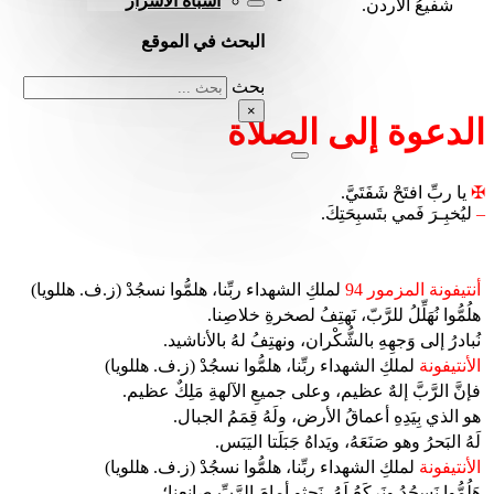
أشباه الأسرار
شفيعُ الأردن.
البحث في الموقع
بحث
×
الدعوة إلى الصلاة
✠
يا ربِّ افتَحْ شَفَتَيَّ.
–
ليُخبِـرَ فَمي بتَسبِحَتِكَ.
أنتيفونة المزمور 94
لملكِ الشهداء ربِّنا، هلمُّوا نسجُدْ (ز.ف. هللويا)
هلُمُّوا نُهَلِّلُ للرَّبّ، نَهتِفُ لصخرةِ خلاصِنا.
نُبادرُ إلى وَجهِهِ بالشُّكْران، ونهتِفُ لهُ بالأناشيد.
الأنتيفونة
لملكِ الشهداء ربِّنا، هلمُّوا نسجُدْ (ز.ف. هللويا)
فإنَّ الرَّبَّ إلهٌ عظيم، وعلى جميعِ الآلهةِ مَلِكٌ عظيم.
هو الذي بِيَدِهِ أعماقُ الأرض، ولَهُ قِمَمُ الجبال.
لَهُ البَحرُ وهو صَنَعَهُ، ويَداهُ جَبَلَتا اليَبَس.
الأنتيفونة
لملكِ الشهداء ربِّنا، هلمُّوا نسجُدْ (ز.ف. هللويا)
هَلُمُّوا نَسجُدُ ونَركَعُ لَهُ، نَجثو أمامَ الرَّبِّ صانِعِنا؛