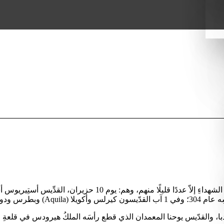
في فيلادلفيا عمان.
ربَ مادبا، والقدّيس يوحنا المعمدان الذي قطع رأسَه الملكُ هيرودس في قلعة