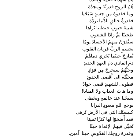
هُمُ للروحِ قدرتُهُ ومجدُهْ
وما فقدوهُ من جسدٍ سَيَحْيا
فقدرةُ خالقِ الدُّنيا تردُّهْ
شبيهُ حبوبِ حنطِتنا نَراها
طحينًا ثمَّ زادًا للشعوبِ
ستُقرَنُ منهمُ الأجسادُ يومًا
بجسمِ الربِّ قربانِ القلوبِ
تُمازِجُ حينَما تَجْري دماهُمْ
دمَ الفادي دمَ العهدِ الجديدِ
وحبُّهُمُ سيخرجُ مِن فؤادٍ
محبَّتُه الى أَقصى الحدودِ
فطوبى للشهيدِ قضى جوادًا
وما هابَ العذابَ ولا المنايا!
سيحْيا عند خالقهِ ويحْظى
بوجهِ اللهِ معبودِ البرايا
كنيستُك التي في الأرض تُزهى
فقد أَضحَوْا لها كنزًا ثمينا
تُحَيِّي فيهمُ الإقدامَ حينًا
وقدرةَ روحِكَ القدّوسِ حينا. آمين.