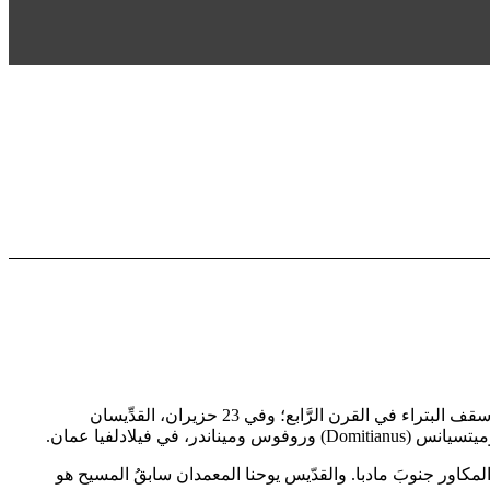
قدَّسَ أرضَ الأردنّ قدّيسون وشهداءُ كثيرون، ولم يَذكُرْ كتابُ سِيَرِ الشهداءِ إلاّ عددًا قليلًا منهم، وهم: يوم 10 حزيران، القدِّيس أستِيريوس أسقف البتراء في القرن الرَّابع؛ وفي 23 حزيران، القدِّيسان
ِ المكاور جنوبَ مادبا. والقدّيس يوحنا المعمدان سابقُ المسيح هو