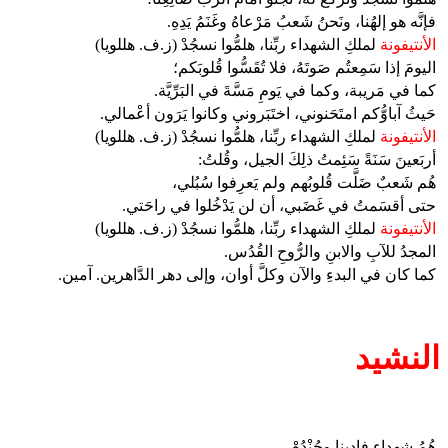
فإنَّه هو إلهُنا، ونَحنُ شَعبُ مَرْعاهُ وغَنَمُ يَدِهِ.
الأنتيفونة
لملكِ الشهداء ربِّنا، هلمُّوا نسجُدْ (ز.ف. هللويا)
اليومَ إذا سَمِعتُم صَوتَهُ، فلا تُقَسُّوا قُلوبَكم؛
كما في مَريبة، وكما في يَومِ مَسَّةَ في البَرِّيَّة.
حَيثُ آباوُّكم امتَحَنوني، اختَبَروني وكانوا يَرَون أعْمالي.
الأنتيفونة
لملكِ الشهداء ربِّنا، هلمُّوا نسجُدْ (ز.ف. هللويا)
أربَعينَ سَنَةً سَئِمتُ ذلِكَ الجيل، وقُلتُ:
هُم شَعبٌ ضَلَّت قُلوبُهم ولم يَعرِفوا سُبُلي،
حتى أقسَمتُ في غَضَبي، أن لن يَدْخُلوا في راحَتي.
الأنتيفونة
لملكِ الشهداء ربِّنا، هلمُّوا نسجُدْ (ز.ف. هللويا)
المجدُ للآبِ والابنِ والرُّوحِ القُدُس.
كما كان في البدءِ والآن وكلَّ أوان، وإلى دهر الدَّاهرين. آمين.
النشيد
هُمُ شهداء فادينا وجُنْدُهْ