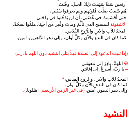
أربَعينَ سَنَةً سَئِمتُ ذلِكَ الجيل، وقُلتُ:
هُم شَعبٌ ضَلَّت قُلوبُهم ولم يَعرِفوا سُبُلي،
حتى أقسَمتُ في غَضَبي، أن لن يَدْخُلوا في راحَتي.
الأنتيفونة
للمسيح الذي تألَّمَ وماتَ وقُبِرَ من أجلِنا، هلمُّوا نسجُدْ.
المجدُ للآبِ والابنِ والرُّوحِ القُدُس.
كما كان في البدءِ والآن وكلَّ أوان، وإلى دهر الدَّاهرين. آمين.
(إذا تليت الدعوة إلى الصلاة قبلاً يتلى النشيد دون اللهم بادر...)
✠
اللهمَّ، بادِرْ إلى مَعونتي.
–
يا ربّ، أسرِعْ إلى إِغاثتي.
المجدُ للآب والابن، والروح القدس،
*
كما كان في البدء والآن وكلَّ أوان،
وإلى دهر الدهور. آمين.
(في غير الزمن الأربعيني:
هللويا.
)
.
النشيد