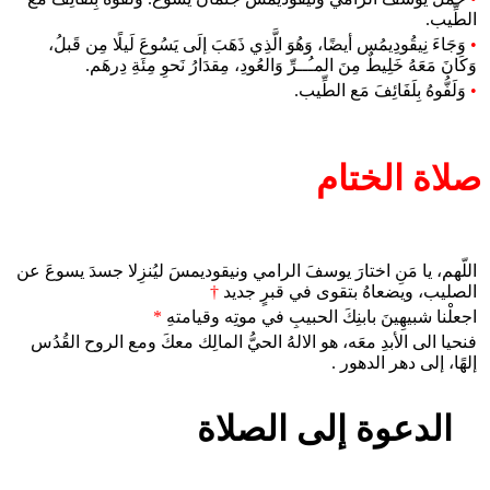
الطِّيب.
•
وَجَاءَ نِيقُودِيمُس أيضًا، وَهُوَ الَّذِي ذَهَبَ إلَى يَسُوعَ لَيلًا مِن قَبلُ،
وَكَانَ مَعَهُ خَلِيطٌ مِنَ المـُــرِّ وَالعُودِ، مِقدَارُ نَحوِ مِئَةِ دِرهَم.
•
وَلَفُّوهُ بِلَفَائِفَ مَع الطِّيب.
صلاة الختام
اللّهم، يا مَنِ اختارَ يوسفَ الرامي ونيقوديمسَ ليُنزِلا جسدَ يسوعَ عن
الصليب، ويضعاهُ بتقوى في قبرٍ جديد
†
اجعلْنا شبيهِينَ بابنِكَ الحبيبِ في موتِه وقيامتهِ
*
فنحيا الى الأبدِ معَه، هو الالهُ الحيُّ المالِك معكَ ومع الروح القُدُس
إلهًا، إلى دهر الدهور .
الدعوة إلى الصلاة