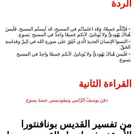
الردة
•
فَإنَّكُم جَميعًا، وَقَد اعتَمدْتُم في المسيحِ، قَد لَبِستُم المسيح. فَلَيسَ
هُناكَ يَهُوديٌّ ولا يُونانِيٌ. لأنكم جَميعًا واحِدٌ في المسيح
يَسوع.
•
البَسوا الإنسانَ الجديدَ الّذي خُلِقَ على صورةِ الله في الِبرِّ وقداسةِ
الحَقِّ.
•
فَلَيسَ هُناكَ يَهُوديٌّ ولا يُونانِيٌ. لأنكم جَميعًا واحِدٌ في المسيح
يَسوع.
القراءة الثانية
دفنَ يوسفُ الرَّامي ونيقوديمس جسدَ يسوع
من تفسير القديس بونافنتورا