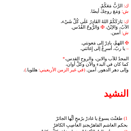
ك:
الرَّبُّ مَعَكُمْ.
ش:
وَمَعَ روحِكَ أيضًا.
ك:
بَارَكَكُمُ اللهُ القَادِرُ عَلَى كُلِّ شَيْء،
الآبُ، وَالاِبْنُ،
✠
وَالرُّوحُ القُدُس.
ش:
آمين.
✠
اللهمَّ، بادِرْ إلى مَعونتي.
–
يا ربّ، أسرِعْ إلى إِغاثتي.
المجدُ للآب والابن، والروح القدس،
*
كما كان في البدء والآن وكلَّ أوان،
وإلى دهر الدهور. آمين.
(في غير الزمن الأربعيني:
هللويا.
)
.
النشيد
1)
طعَنْتَ يسوعَ يا غادرْ برُمحٍ أيُّها الجائرْ
بحكم الغاشم القاهرْبجندِ الغاصِبِ الكافرْ