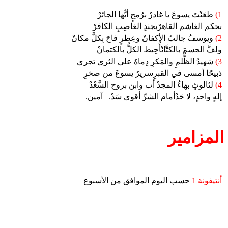
1)
طعَنْتَ يسوعَ يا غادرْ برُمحٍ أيُّها الجائرْ
بحكم الغاشم القاهرْبجندِ الغاصِبِ الكافرْ
2)
ويوسفُ جالبُ الأكفانْ وعِطرٍ فاحَ بِكلَّ مكانْ
ولفَّ الجسمَ بالكتَّانْأُحِيط الكلُّ بالكتمانْ
3)
شهيدُ الظُّلمِ والمَكرِ دِماهُ على الثرى تجري
ذبيحًا أمسى في القبرِسريرُ يسوعَ من صخرِ
4)
لثالوثٍ بهاءُ المجدْ أب وابن بروح السَّعْدْ
إلهٍ واحدٍ، لا حَدْأمام الشرِّ أقوى سَدْ.
آمين.
المزامير
أنتيفونة 1
حسب اليوم الموافق من الأسبوع