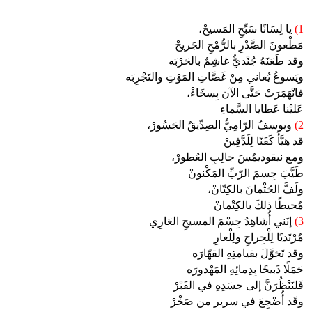
1)
يا لِسَانًا سَبِّحِ المَسيحْ،
مَطْعونَ الصَّدْرِ بالرُّمْحِ الجَريحْ
وقد طَعَنَهُ جُنْديٌّ غاشِمٌ بالحَرْبَه
ويَسوعُ يُعاني مِنْ غَصَّاتِ المَوْتِ والتَجْرِبَه
فانْهَمَرَتْ حَتَّى الآن بِسخَاءْ،
عَليْنا عَطايا السَّماءِ
2)
ويوسفُ الرّامِيُّ الصِدِّيقُ الجَسُورْ،
قد هيَّأَ كَفَنًا لِلَدَّفِينْ
ومع نيقوديمُسَ جالِبِ العُطورْ،
طَيَّبَ جِسمَ الرّبِّ المَكْنونْ
ولَفَّ الجُثْمانَ بالكِتّانْ،
مُحيطًا ذلكَ بالكِتْمانْ
3)
إنَني أُشاهِدُ جِسْمَ المسيحِ العَارِي
مُرْتَديًا لِلْجِراحِ ولِلْعارِ
وقد تَحَوَّلَ بقيامتِهِ القهّارَه
حَمَلًا ذَبيحًا بِدِمائِهِ المَهْدورَه
فَلنَنْظُرَنَّ إلى جسَدِهِ في القَبْرْ
وقَد أُضْجِعَ في سرير من صَخْرْ