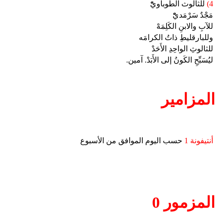
4)
للثالوث الطوباويّْ
مَجْدٌ سَرْمَديّْ
للآبِ والابنِ الكَلِمَهْ
وللبارقليطِ ذاتُ الكرامَه
للثالوثِ الواحِدِ الأَحَدْ
ليُسَبِّحِ الكَونُ إلى الأَبَدْ. آمين.
المزامير
أنتيفونة 1
حسب اليوم الموافق من الأسبوع
المزمور 0