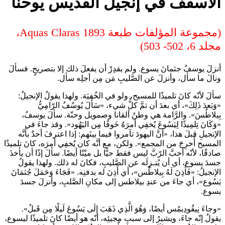
الأسقف في إنجيل القديس يوحنا
(مجموعة المؤلفات طبعة Aquas Claras 1893،
مجلد 6، 502- 503)
أنزلَ يوسفُ جثمانَ يسوع. ولم يقدِرْ أن يفعلَ ذلك إلا بتصريحٍ. فسألَ
ونالَ ما سأل، وأنزلَ عن الصَّليبِ مَن مِن أجلِه سأل.
سألَ لأنّه كانَ تلميذًا للمسيح، ولو في الخُفيَة. ولهذا يقولُ الإنجيلُ:
«وَبَعدَ ذَلِكَ»، أي بعدَ أن تمَّ كلُّ شيء، «سَأَلَ يُوسُفُ الرّامِيُّ
بِيلاطُسَ». والرَّامة هي وطنُ ألقانا وصمويل وحنّة. سألَ يوسفُ،
«وَكَانَ تِلمِيذًا لِيَسُوعَ يُخفِي أمرَهُ خَوفًا مِن اليَهُود». وقد جاءَ في
الإنجيلِ قبلَ هذا، «أنَّ اليهودَ تآمروا فيما بينَهم: إذا اعترفَ أحدٌ بأنَّه
المسيح أُخرِجَ من المجمع». ولكن، مع أنَّه كان يُخفِي أمرَه، كانَ تلميذًا
صادقًا، لأنّه أحبَّ الرّبَّ ليس فقط حيًّا بل ميْتًا أيضًا. سألَ إذًا أن يأخذَ
جسدَ يسوع، أي أن يُنـزِلَه عن الصَّليبِ، فكانَ له ذلك. ولهذا يقولُ
الإنجيلُ: «فَأَذِنَ لَهُ بِيلاطُس»، أي أَذِنَ له بدفنِه. «فَجَاءَ وَحَمَلَ جُثمَانَ
يَسُوع»، أي جاءَ من عندِ بيلاطس إلى مكانِ الصَّلبِ، وأنزلَ جسدَ
يسوع.
«وجاءَ نِيقُودِيمُس أيضًا، وَهُوَ الَّذِي ذَهَبَ إلَى يَسُوعَ لَيلًا مِن قَبلُ».
يقولُ إنّه جاءَ، ويشيرُ إلى سببِ مجيئِه، أنّه هو أيضًا كانَ تلميذًا ليسوع،