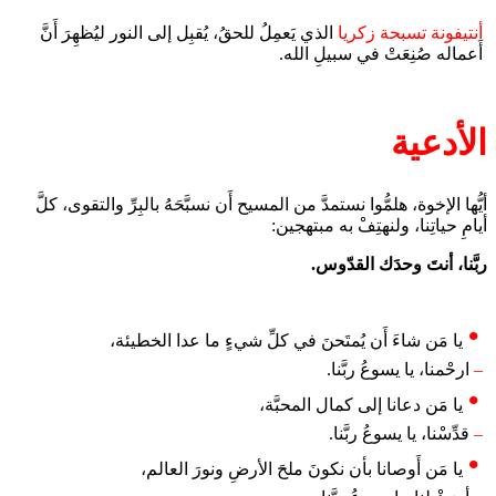
أنتيفونة تسبحة زكريا
الذي يَعمِلُ للحقُ، يُقبِل إلى النور ليُظهِرَ أَنَّ
أَعماله صُنِعَتْ في سبيلِ الله.
الأدعية
أيُّها الإخوة، هلمُّوا نستمدَّ من المسيح أَن نسبَّحَهُ بالبِرِّ والتقوى، كلَّ
أيامِ حياتِنا، ولنهتِفْ به مبتهجين:
ربَّنا، أنتَ وحدَك القدّوس.
يا مَن شاءَ أَن يُمتَحنَ في كلِّ شيءٍ ما عدا الخطيئة،
–
ارحْمنا، يا يسوعُ ربَّنا.
يا مَن دعانا إلى كمال المحبَّة،
–
قدِّسْنا، يا يسوعُ ربَّنا.
يا مَن أَوصانا بأن نكونَ ملحَ الأرضِ ونورَ العالم،