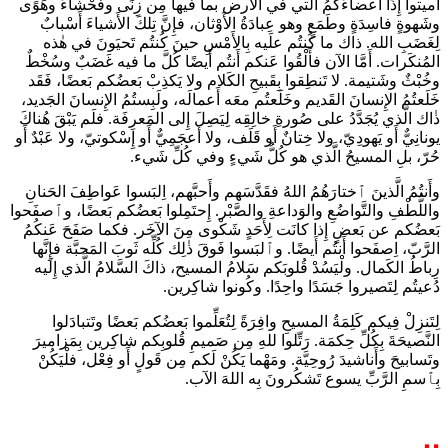
أَميتوا إِذًا أَعضاءَكُمُ الَّتي في الأَرض بما فيها مِن زِنًى وفَحْشاءَ وهَوًى
وشَهوةٍ فاسِدَةٍ وطَمَعٍ وهو عِبادَةُ الأَوْثان، فإِنَّ تِلكَ الأَشياءَ أَسْبابٌ
لِغَضَبِ الله. ذاك ما كُنتُم علَيه بِالأَمْسِ حينَ كُنتُم تَحيَونَ في هٰذه
المُنكَرات. أَمَّا الآن فأَلْقُوا عَنكم أَنتُم أَيضًا كُلَّ ما فيه غَضَبٌ وسُخْطٌ
وخُبْثٌ وشَتيمة. لا تَنطِقوا بِقَبيحِ الكَلام ولا يَكذِبْ بَعضُكم بَعضًا، فَقَد
خَلَعتُمُ الإِنسانَ القَديم وخَلَعتُم معَه أَعمالَه، ولَبِستُمُ الإِنسانَ الجَديد،
ذٰاك الَّذي يُجَدَّدُ على صُورةِ خالِقِه لِيَصِلَ إِلى المَعرِفَة. فلَم يَبْقَ هُناكَ
يونانِيٌّ أَو يَهودِيّ، ولا خِتانٌ أَو قَلَف، ولا أَعجَمِيٌّ أَو إِسْكوتيّ، ولا عَبْدٌ أَو
حُرّ، بلِ المسيحُ الَّذي هو كُلُّ شَيءٍ وفي كُلِّ شَيء.
وأَنتُمُ الَّذينَ ٱختارَهُمُ اللهُ فقَدَّسَهم وأَحبَّهم، اِلبَسوا عَواطِفَ الحَنانِ
واللُّطْفِ والتَّواضُعِ والوَداعةِ والصَّبْر. إِحتَمِلوا بَعضُكم بَعضًا، وٱصفَحوا
بَعضُكم عن بَعضٍ إِذا كانَت لِأَحَدٍ شَكْوى مِنَ الآخَر. فكما صَفَحَ عَنكُمُ
الرَّبّ، اِصفَحوا أَنتُم أَيضًا. وٱلبَسوا فَوقَ ذٰلِك كُلِّه ثَوبَ المَحبَّة فإِنَّها
رِباطُ الكَمال. ولْيَسُدْ قُلوبَكم سَلامُ المسيح، ذاكَ السَّلامُ الَّذي إِلَيه
دُعيتُم لِتَصيروا جَسَدًا واحِدًا. وكُونوا شاكِرين.
لِتَنزِلْ فِيكم كَلِمَةُ المسيحِ وافِرَةً لِتُعَلِّموا بَعضُكم بَعضًا وتَتبادَلوا
النَّصيحَةَ بِكُلِّ حِكمَة. رَتِّلوا للهِ مِن صَميمِ قُلوبِكم شاكِرين بِمَزاميرَ
وتَسابيحَ وأَناشيدَ رُوحِيَّة. ومَهْما يَكُنْ لَكم مِن قَولٍ أَو فِعْل، فلْيَكُنْ
بِٱسمِ الرَّبِّ يسوع تَشكُرونَ بِه اللهَ الآب.