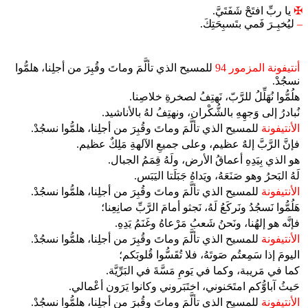
✠
يا ربِّ افتَحْ شَفَتَيَّ.
–
ليُخبِـرَ فَمي بتَسبِحَتِكَ.
أنتيفونة المزمور 94
للمسيح الذي تألَّمَ وماتَ وقُبِرَ من أجلِنا، هلمُّوا
نسجُدْ.
هلُمُّوا نُهَلِّلُ للرَّبّ، نَهتِفُ لصخرةِ خلاصِنا.
نُبادرُ إلى وَجهِهِ بالشُّكْران، ونهتِفُ لهُ بالأناشيد.
الأنتيفونة
للمسيح الذي تألَّمَ وماتَ وقُبِرَ من أجلِنا، هلمُّوا نسجُدْ.
فإنَّ الرَّبَّ إلهٌ عظيم، وعلى جميعِ الآلهةِ مَلِكٌ عظيم.
هو الذي بِيَدِهِ أعماقُ الأرض، ولَهُ قِمَمُ الجبال.
لَهُ البَحرُ وهو صَنَعَهُ، ويَداهُ جَبَلَتا اليَبَس.
الأنتيفونة
للمسيح الذي تألَّمَ وماتَ وقُبِرَ من أجلِنا، هلمُّوا نسجُدْ.
هَلُمُّوا نَسجُدُ ونَركَعُ لَهُ، نَجثو أمامَ الرَّبِّ صانِعِنا؛
فإنَّه هو إلهُنا، ونَحنُ شَعبُ مَرْعاهُ وغَنَمُ يَدِهِ.
الأنتيفونة
للمسيح الذي تألَّمَ وماتَ وقُبِرَ من أجلِنا، هلمُّوا نسجُدْ.
اليومَ إذا سَمِعتُم صَوتَهُ، فلا تُقَسُّوا قُلوبَكم؛
كما في مَريبة، وكما في يَومِ مَسَّةَ في البَرِّيَّة.
حَيثُ آباوُّكم امتَحَنوني، اختَبَروني وكانوا يَرَون أعْمالي.
الأنتيفونة
للمسيح الذي تألَّمَ وماتَ وقُبِرَ من أجلِنا، هلمُّوا نسجُدْ.