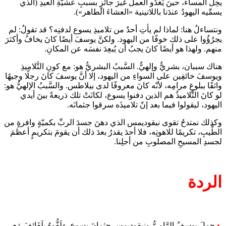
يحِلَّ المساءُ، حينَ يَغدُو العملُ غيرَ جائزٍ بسببِ عشيّةِ العيدِ (الذي
يسمِّيه اليهودُ عندَنا باللاتينية «العشاءَ الطاهر»).
ونتساءلُ هنا: لماذا لم يأتِ أحدٌ من تلاميذِ يسوع لدفنِه؟ قد تقولُ: لم
يجرُؤُوا على ذلك خوفًا من اليهود. ولكنَّ يوسفَ أيضًا كانَ يخافُ وأكثرَ
منهم. ولهذا هو أيضًا كانَ يجبُ أن يُبعِدَ نفسَه عن المكانِ.
هناك سببان، بشريٌّ وإلهيٌّ. السَّببُ البشريُّ هو: مع كونِ التَّلاميذِ
ويوسفَ خائفِين على السواءِ من اليهود، إلا أنَّ يوسفَ كانَ رجلًا وجيهًا
واثقًا ببلوغِ مرامِه، لأنّه كانَ معروفًا لدى بيلاطس. والسَّببُ الإلهيُّ هو:
لو كانَ التَّلاميذُ هم الذين دفنوا يسوع، لكانَتْ تلك ذريعةً بينَ أيدي
اليهود، ليقولوا فيما بعد إنّ تلاميذَه سرقوا جثمانَه.
وكذلك نمتدحُ تقوى نيقوديمس الذي دهنَ جسدَ الربِّ بكميّةٍ وافرةٍ من
الطِّيبِ، تكريمًا للاهوتِه، فلا أحدَ يقدرُ بعدَ ذلك أن يقومَ بتكريمٍ أعظمَ
لجسدِ المسيحِ المصلوبِ من أجلِنا.
الردة
•
حملَ يوسفُ الرَّاميُّ ونيقوديمس جثمانَ يسوع. وَلَفُّوهُ بِلَفَائِفَ مَع