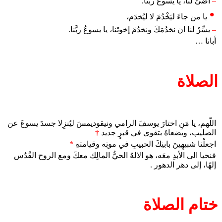
–
أضئْ لنا، يا يسوعُ ربَّنا.
يا من جاءَ ليَخْدُمَ لا ليُخدَم،
–
يسِّرْ لنا ان نخدُمَكَ ونخدُمَ إخوتَنا، يا يسوعُ ربَّنا.
أبانا …
الصلاة
اللّهم، يا مَنِ اختارَ يوسفَ الرامي ونيقوديمسَ ليُنزِلا جسدَ يسوعَ عن
الصليب، ويضعاهُ بتقوى في قبرٍ جديد
†
اجعلْنا شبيهِينَ بابنِكَ الحبيبِ في موتِه وقيامتهِ
*
فنحيا الى الأبدِ معَه، هو الالهُ الحيُّ المالِك معكَ ومع الروح القُدُس
إلهًا، إلى دهر الدهور .
ختام الصلاة