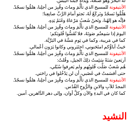
لَهُ البَحرُ وهو صَنَعَهُ، ويَداهُ جَبَلَتا اليَبَس.
الأنتيفونة
للمسيح الذي تألَّمَ وماتَ وقُبِرَ من أجلِنا، هلمُّوا نسجُدْ.
هَلُمُّوا نَسجُدُ ونَركَعُ لَهُ، نَجثو أمامَ الرَّبِّ صانِعِنا؛
فإنَّه هو إلهُنا، ونَحنُ شَعبُ مَرْعاهُ وغَنَمُ يَدِهِ.
الأنتيفونة
للمسيح الذي تألَّمَ وماتَ وقُبِرَ من أجلِنا، هلمُّوا نسجُدْ.
اليومَ إذا سَمِعتُم صَوتَهُ، فلا تُقَسُّوا قُلوبَكم؛
كما في مَريبة، وكما في يَومِ مَسَّةَ في البَرِّيَّة.
حَيثُ آباوُّكم امتَحَنوني، اختَبَروني وكانوا يَرَون أعْمالي.
الأنتيفونة
للمسيح الذي تألَّمَ وماتَ وقُبِرَ من أجلِنا، هلمُّوا نسجُدْ.
أربَعينَ سَنَةً سَئِمتُ ذلِكَ الجيل، وقُلتُ:
هُم شَعبٌ ضَلَّت قُلوبُهم ولم يَعرِفوا سُبُلي،
حتى أقسَمتُ في غَضَبي، أن لن يَدْخُلوا في راحَتي.
الأنتيفونة
للمسيح الذي تألَّمَ وماتَ وقُبِرَ من أجلِنا، هلمُّوا نسجُدْ.
المجدُ للآبِ والابنِ والرُّوحِ القُدُس.
كما كان في البدءِ والآن وكلَّ أوان، وإلى دهر الدَّاهرين. آمين.
النشيد