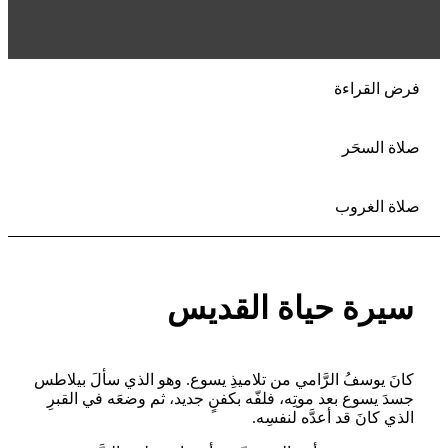
فرض القراءة
صلاة السحَر
صلاة الغروب
سيرة حياة القديس
كانَ يوسفُ الرَّامي من تلاميذِ يسوع. وهو الذي سألَ بيلاطس
جسدَ يسوع بعد موتِه، فلفّه بكفنٍ جديد، ثم وضعَه في القبرِ
الذي كانَ قد أعدَّه لنفسِه.