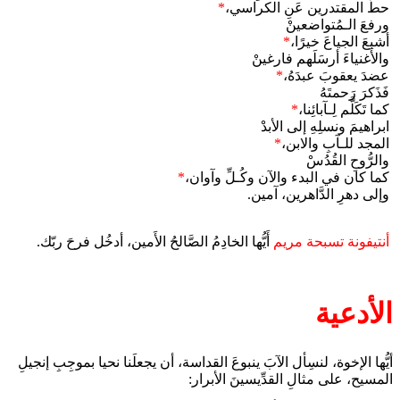
حطَّ المقتدرين عَنِ الكراسي،
*
ورفعَ الـمُتواضعينْ
أشبعَ الجياعَ خيرًا،
*
والأَغنياءَ أرسَلَهم فارغينْ
عضدَ يعقوبَ عبدَهُ،
*
فَذَكرَ رَحمتَهُ
كما تَكَلَّم لِـآبائِنا،
*
ابراهيمَ ونسلِهِ إلى الأبدْ
المجد للـآبِ والابن،
*
والرُّوحِ القُدُسْ
كما كان في البدء والآن وكُـلِّ وآوان،
*
وإلى دهرِ الدَّاهرين، آمين.
أنتيفونة تسبحة مريم
أَيُّها الخادِمُ الصَّالحُ الأَمين، أدخُل فرحَ ربّك.
الأدعية
أيُّها الإخوة، لنسِأل الآبَ ينبوعَ القداسة، أن يجعلَنا نحيا بموجِبِ إنجيلِ
المسيح، على مثالِ القدِّيسينَ الأبرار: