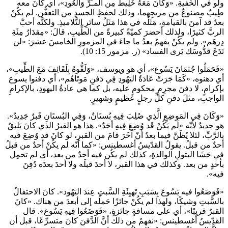
ولو في الخُفيةِ. «وَكَانَ مَعَهُ خَلِيطٌ مِن المـُرِّ وَالعُودِ»، أي كانَ معه
طِيبٌ مصنوعٌ من مزيجِهما، وذلك لحفظِ الجسدِ من التعفُّن. لم يكُنْ
بعدُ قد آمنَ بالقيامةِ، مَثَلُه في هذا مَثَلُ سائرِ التَّلاميذِ. ولكنَّه أحبَّ
الربَّ كثيرًا، ولذلك أحضرَ كميّةً كبيرةً من الطِّيبِ، قالَ: «مِقدَارُ مِئَةِ
دِرهَم». ولم يكُنْ يفهمُ بعدُ ما جاءَ في المزمورِ الخامسَ عشرَ: «لن
تَدَعَ قدُّوسَك يَرى الفساد» (ر. مزمور 15: 10).
«فَحَمَلُوا جُثمَانَ يَسُوع»، أي هو ويوسف، «وَلَفُّوهُ بِلَفَائِفَ مَعَ الطِّيبِ»،
أي دهنوه، «كَمَا جَرَتْ عَادَةُ اليَهُودِ فِي دَفنِ مَوتَاهُم»، أي دفنوا يسوع
بإكرامٍ، لا دفنَ مجرِمٍ محكومٍ عليه، بل كما هي عادةُ اليهودِ، بالإكرامِ
الواجبِ، مثلَ دفنِ كلِّ رجلٍ عظيمٍ وشهيرٍ.
«وَكَانَ فِي المَوضِعِ الَّذِي صُلِبَ فِيهِ بُستَانٌ، وَفِي البُستَانِ قَبرٌ جَدِيدٌ».
هو جديدٌ لأنّه «لَم يَكُنْ قَد وُضِعَ فِيهِ أحَدٌ». هذا هو القبرُ الذي كانَ يَليقُ
بالرَّبِّ، لئلا يُظَنَّ فيما بعدُ أنّ آخَرَ قامَ من القبرِ، لو كانَ قد وُضِعَ فيه
أحدٌ من قبلُ. يقولُ القدّيسُ أغسطينس: «كما أنّه لم يكُنْ أحدٌ من قبلُ
في حَشَا البتولِ الوالدةِ، كذلك لم يكُن فيه أحدٌ من بعد، أي لم تحمِل
بأحدٍ من بعد. وكذلك في هذا القبر، لا أحدَ قبلَه ولا أحدَ بعدَه دُفِنَ
فيه».
«فَوَضَعُوا فيه يَسُوعَ بِسَبَبِ تَهيِئَةِ السَّبتِ عِندَ اليَهُود». كانَ الاحتفالُ
بالسَّبتِ وشيكًا، ولهذا لم يكُنْ جائزًا حَملُه إلى أبعدَ من هناك. «كانَ
القبرُ قريبًا»، أي على مسافةٍ جائزةٍ، «فَوَضَعُوا فِيهِ يَسُوع». قال
القدّيسُ أغسطينس: «نفهمُ من ذلك أنَّ الدَّفنَ كانَ متسرِّعًا، قبل أن