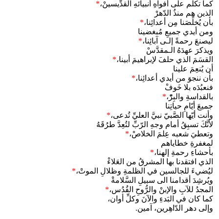
كما تكلَّم على أفواهِ أنبيائهِ القدِّيسينْ،
*
الذين هم منذُ الدّهرْ
بأن يُخلِّصَنا مِن أعدائِنا،
*
ومن أيدي جميعِ مُبغضينا
ليصنعَ رحمةً إلـى آبائِنا،
*
ويذكرَ عهدَهُ الـمقدَّسْ
القسَمَ الذي حلفَ لإبراهيمَ أبينا،
*
أن يُنعِمَ علينا
بأن ننجوَ من أيدي أعدائِنا،
*
فنعبُدَه بلا خَوفْ
بالقداسةِ والبِرّْ،
*
جميعَ أيّامِ حياتِنا
وأنت أيّها الصَّبيّ نبيَّ العليِّ تُدعى،
*
لأنَّكَ تسبِقُ أمام وجهِ الرّبِّ لتُعِدَّ طرُقَهُ
وتعطيَ شعبه عِلمَ الخلاصْ،
*
لمغفرةِ خطاياهم
بأحشاءِ رحمةِ إلهنا،
*
الذي افتقدنا بها المشرقُ من العَلاءْ
ليُضيءَ للجالسين في الظلمةِ وظلالِ الموتْ،
*
ويُرشِدَ أقدامنا الى سبيلِ السَّلامةْ
المجدُ للآبِ والإبنْ والرُّوحِ القُدُس،
*
كما كان في البَدءِ والآنَ وكلِّ أوان،
وإلى دهر الدّاهِرين، آمين.