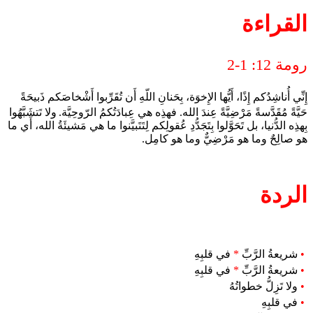
القراءة
رومة 12: 1-2
إِنِّي أُناشِدُكم إِذًا، أَيُّها الإِخوَة، بِحَنانِ اللّهِ أَن تُقَرِّبوا أَشْخاصَكم ذَبيحَةً
حَيَّةً مُقَدَّسةً مَرْضِيَّةً عِندَ الله. فهذِه هي عِبادَتُكمُ الرّوحِيَّة.
ولا تَتشَبَّهُوا
بِهذِه الدُّنيا، بل تَحَوَّلوا بِتَجَدُّدِ عُقولِكم لِتَتَبيَّنوا ما هي مَشيئَةُ الله، أَي ما
هو صالِحٌ وما هو مَرْضِيٌّ وما هو كامِل.
الردة
•
شريعةُ الرَّبِّ
*
في قلبِهِ
•
شريعةُ الرَّبِّ
*
في قلبِهِ
•
ولا تَزِلُّ خطواتُهُ
•
في قلبِهِ