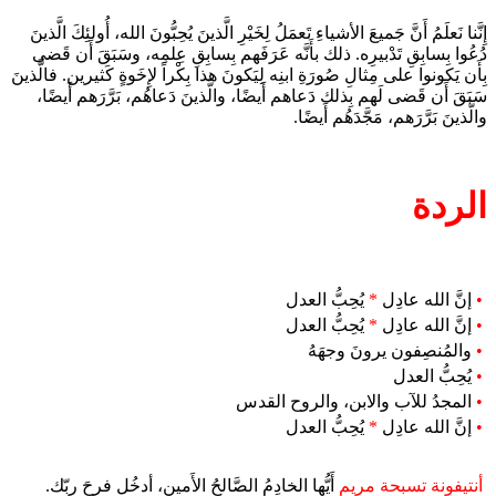
إِنَّنا نَعلَمُ أَنَّ جَميعَ الأشياءِ تَعمَلُ لِخَيْرِ الَّذينَ يُحِبُّونَ الله، أُولئِكَ الَّذينَ
دُعُوا بِسابِقِ تَدْبيرِه. ذلك بأَنَّه عَرَفَهم بِسابِقِ عِلمِه، وسَبَقَ أَن قَضى
بِأَن يَكونوا على مِثالِ صُورَةِ ابنِه لِيَكونَ هذا بِكْراً لإِخَوةٍ كَثيرين. فالَّذينَ
سَبَقَ أَن قَضى لَهم بِذلك دَعاهم أَيضًا، والَّذينَ دَعاهُم، بَرَّرَهم أَيضًا،
والَّذينَ بَرَّرَهم، مَجَّدَهُم أَيضًا.
الردة
•
إنَّ الله عادِل
*
يُحِبُّ العدل
•
إنَّ الله عادِل
*
يُحِبُّ العدل
•
والمُنصِفون يرونَ وجهَهُ
•
يُحِبُّ العدل
•
المجدُ للآب والابن، والروح القدس
•
إنَّ الله عادِل
*
يُحِبُّ العدل
أنتيفونة تسبحة مريم
أَيُّها الخادِمُ الصَّالحُ الأَمين، أدخُل فرحَ ربّك.