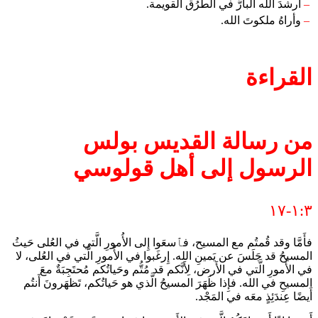
–
أرشدَ الله البارَّ في الطرُق القويمة.
–
وأراهُ ملكوتَ الله.
القراءة
من رسالة القديس بولس
الرسول إلى أهل قولوسي
١:٣-١٧
فأَمَّا وقد قُمتُم مع المسيح، فٱسعَوا إِلى الأُمورِ الَّتي في العُلى حَيثُ
المسيحُ قد جَلَسَ عن يَمينِ الله. إِرغَبوا في الأُمورِ الَّتي في العُلى، لا
في الأُمورِ الَّتي في الأَرض، لِأَنَّكم قد مُتُّم وحَياتُكم مُحتَجِبَةٌ معَ
المسيحِ في الله. فإِذا ظَهَرَ المسيحُ الَّذي هو حَياتُكم، تَظهَرونَ أَنتُم
أَيضًا عِندَئِذٍ معَه في المَجْد.