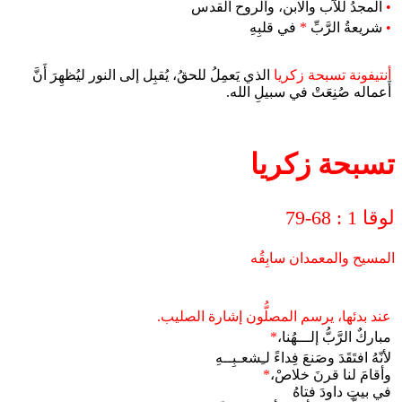
•
المجدُ للآب والابن، والروح القدس
•
شريعةُ الرَّبِّ
*
في قلبِهِ
أنتيفونة تسبحة زكريا
الذي يَعمِلُ للحقُ، يُقبِل إلى النور ليُظهِرَ أَنَّ
أَعماله صُنِعَتْ في سبيلِ الله.
تسبحة زكريا
لوقا 1 : 68-79
المسيح والمعمدان سابِقُه
عند بدئها، يرسم المصلُّون إشارة الصليب.
مباركٌ الرَّبُّ إلـــهُنا،
*
لأنّهُ افتَقَدَ وصَنعَ فِداءً لـِشعـبِــهِ
وأقامَ لنا قرنَ خلاصْ،
*
في بيتِ داودَ فتاهُ