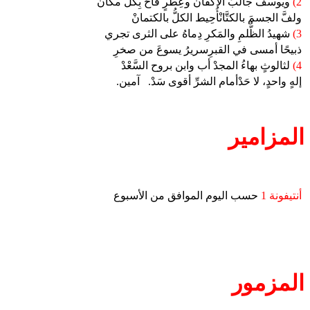
2)
ويوسفُ جالبُ الأكفانْ وعِطرٍ فاحَ بِكلَّ مكانْ
ولفَّ الجسمَ بالكتَّانْأُحِيط الكلُّ بالكتمانْ
3)
شهيدُ الظُّلمِ والمَكرِ دِماهُ على الثرى تجري
ذبيحًا أمسى في القبرِسريرُ يسوعَ من صخرِ
4)
لثالوثٍ بهاءُ المجدْ أب وابن بروح السَّعْدْ
إلهٍ واحدٍ، لا حَدْأمام الشرِّ أقوى سَدْ.
آمين.
المزامير
أنتيفونة 1
حسب اليوم الموافق من الأسبوع
المزمور