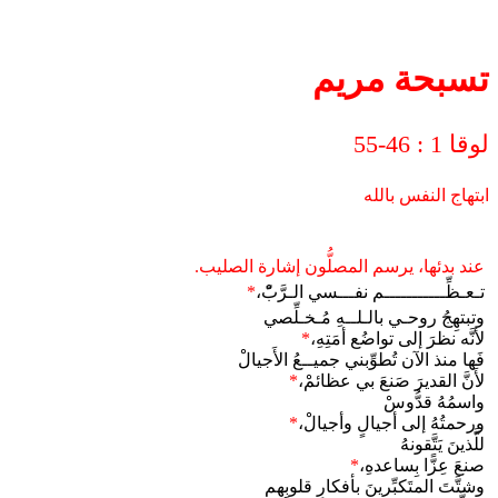
تسبحة مريم
لوقا 1 : 46-55
ابتهاج النفس بالله
عند بدئها، يرسم المصلُّون إشارة الصليب.
تـعـظِّـــــــــــم نفـــسي الـرَّبّْ،
*
وتبتهِجُ روحـي بالـلــهِ مُـخـلِّصي
لأنَّه نظرَ إلى تواضُع أمَتِهِ،
*
فَها منذ الآن تُطوِّبني جميــعُ الأَجيالْ
لأَنَّ القديرَ صَنعَ بي عظائمْ،
*
واسمُهُ قدُّوسْ
ورحمتُهُ إلى أجيالٍ وأجيالْ،
*
للَّذينَ يَتَّقونهُ
صنعَ عِزًّا بِساعدهِ،
*
وشتَّتَ المتَكبِّرينَ بأفكارِ قلوبِهم