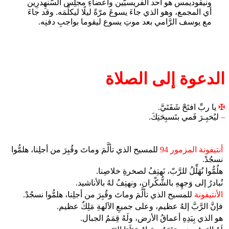
ونيقوديمس هو أحد الفريسيّين وأعضاءِ مجلِس السَّنهِدرِين
أي المجمع، وهو الذي جاءَ يسوعَ مرّةً ليلًا ليكلِّمَه. وقد جاءَ
مع يوسف الرَّامي بعد موتِ يسوع ليقوما بواجبِ دفنِه.
الدعوة إلى الصلاة
✠
يا ربِّ افتَحْ شَفَتَيَّ.
–
ليُخبِـرَ فَمي بتَسبِحَتِكَ.
أنتيفونة المزمور 94
للمسيح الذي تألَّمَ وماتَ وقُبِرَ من أجلِنا، هلمُّوا
نسجُدْ.
هلُمُّوا نُهَلِّلُ للرَّبّ، نَهتِفُ لصخرةِ خلاصِنا.
نُبادرُ إلى وَجهِهِ بالشُّكْران، ونهتِفُ لهُ بالأناشيد.
الأنتيفونة
للمسيح الذي تألَّمَ وماتَ وقُبِرَ من أجلِنا، هلمُّوا نسجُدْ.
فإنَّ الرَّبَّ إلهٌ عظيم، وعلى جميعِ الآلهةِ مَلِكٌ عظيم.
هو الذي بِيَدِهِ أعماقُ الأرض، ولَهُ قِمَمُ الجبال.