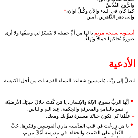
والرُّوحِ القُدُسْ
كما كان في البدء والآن وكُـلَّ آوان،
*
وإلى دهرِ الدَّاهرين، آمين.
أنتيفونة تسبحة مريم
يا لَها من أمٍّ جميلة لا يَتَيَسّرُ لي وصفُها ولا أرى
صورةً تُحاكيها جمالاً وبَهاءً.
الأدعية
لنصلِّ إلى ربِّنا، مُلتمسينَ شفاعة النساء القديسات من أجل الكنيسة
أيُّها الربُّ يسوع، الإلهُ والإنسان، يا مَن كُنتَ خلالَ حياتِكَ الأرضيّة،
تنمو بالقامةِ والمعرفةِ والحِكمة، عِندَ اللهِ والناس،
–
علِّمْنا كي تكونَ حياتُنا مسيرةَ نموٍّ بِكَ ومعكَ.
يا مَن زرعْتَ في قلبِ القدِّيسة ماري ألفونسين وفكرِها، حُبَّ
التَّعلُّمِ على الصّمتِ والخفاء، في مدرسةِ أُمِّكَ مريم،