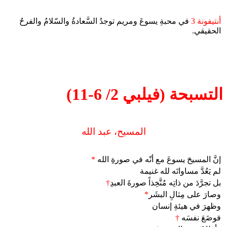
أنتيفونة 3
في محبةِ يسوعَ ومريم توجدُ السَّعادةُ والسّلامُ والفرحُ
الحقيقي.
التسبحة (فيلبي 2/ 6-11)
المسيح، عبد الله
إنَّ المسيحَ يسوعَ مع أنّه في صورةِ الله
*
لم يَعُدَّ مساواتَه لله غنيمة
بل تجرَّدَ من ذاتِه مُتَّخِذاً صورةَ العبدِ
†
وصارَ على مِثالِ البشَر
*
وظهرَ في هيئةِ إنسان
فوضَعَ نفسَه
†