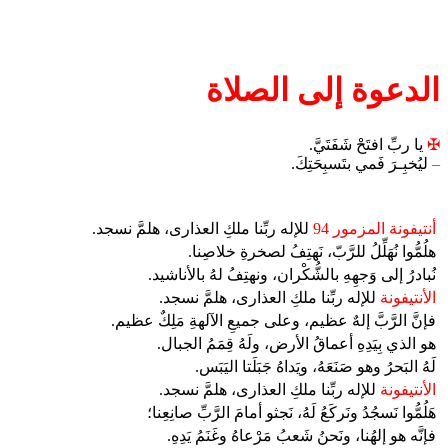
الدعوة إلى الصلاة
✠
يا ربِّ افتَحْ شَفَتَيَّ.
–
ليُخبِـرَ فَمي بتَسبِحَتِكَ.
أنتيفونة المزمور 94
للإله ربِّنا ملكِ العذارى، هلمَّ نسجد.
هلُمُّوا نُهَلِّلُ للرَّبّ، نَهتِفُ لصخرةِ خلاصِنا.
نُبادرُ إلى وَجهِهِ بالشُّكْران، ونهتِفُ لهُ بالأناشيد.
الأنتيفونة
للإله ربِّنا ملكِ العذارى، هلمَّ نسجد.
فإنَّ الرَّبَّ إلهٌ عظيم، وعلى جميعِ الآلهةِ مَلِكٌ عظيم.
هو الذي بِيَدِهِ أعماقُ الأرض، ولَهُ قِمَمُ الجبال.
لَهُ البَحرُ وهو صَنَعَهُ، ويَداهُ جَبَلَتا اليَبَس.
الأنتيفونة
للإله ربِّنا ملكِ العذارى، هلمَّ نسجد.
هَلُمُّوا نَسجُدُ ونَركَعُ لَهُ، نَجثو أمامَ الرَّبِّ صانِعِنا؛
فإنَّه هو إلهُنا، ونَحنُ شَعبُ مَرْعاهُ وغَنَمُ يَدِهِ.