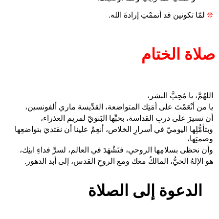
❊
لمّا تكونين قد أتممْتِ إرادةَ الله.
صلاة الختام
اللهُمَّ، يا مُحِبَّ البشر،
يا من أنْعَمْتَ على أمَتِك المتواضعة، القدِّيسة ماري ألفونسين،
أن تسيرَ على دربِ القداسة، بحبِّها البَنويّ لمريم العذراء،
وبتأمُّلِها اليوميّ في أسرارِ الخلاص، أنعِمْ علينا أن نقتديَ بتواضعِها
وصمتِها،
وأن نحظى بسلامِها الروحي، فنَشْهَدَ في العالم، لسرِّ فداءِ ابنِك،
هو الإلهُ الحيُّ، المالكُ معك ومع الروحِ القدس، إلى أبد الدهور.
الدعوة إلى الصلاة