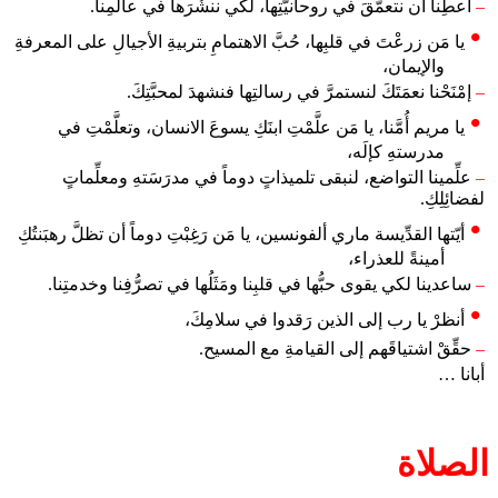
–
أعطِنا أن نتعمَّقَ في روحانيَّتِها، لكي ننشُرَها في عالمِنا.
يا مَن زرعْتَ في قلبِها، حُبَّ الاهتمامِ بتربيةِ الأجيالِ على المعرفةِ
والإيمان،
–
إمْنَحْنا نعمَتَكَ لنستمرَّ في رسالتِها فنشهدَ لمحبَّتِكَ.
يا مريم أُمَّنا، يا مَن علَّمْتِ ابنَكِ يسوعَ الانسان، وتعلَّمْتِ في
مدرستهِ كإلَه،
–
علِّمينا التواضع، لنبقى تلميذاتٍ دوماً في مدرَسَتهِ ومعلِّماتٍ
لفضائِلِكِ.
أيّتها القدِّيسة ماري ألفونسين، يا مَن رَغِبْتِ دوماً أن تظلَّ رهبَنتُكِ
أمينةً للعذراء،
–
ساعدينا لكي يقوى حبُّها في قلبِنا ومَثَلُها في تصرُّفِنا وخدمتِنا.
أنظرْ يا رب إلى الذين رَقدوا في سلامِكَ،
–
حقِّقْ اشتياقَهم إلى القيامةِ مع المسيح.
أبانا …
الصلاة