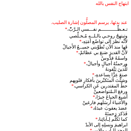
ابتهاج النفس بالله
عند بدئها، يرسم المصلُّون إشارة الصليب.
تـعـظِّـــــــــــم نفـــسي الـرَّبّْ،
*
وتبتهِجُ روحـي بالـلــهِ مُـخـلِّصي
لأنَّه نظرَ إلى تواضُع أمَتِهِ،
*
فَها منذ الآن تُطوِّبني جميــعُ الأَجيالْ
لأَنَّ القديرَ صَنعَ بي عظائمْ،
*
واسمُهُ قدُّوسْ
ورحمتُهُ أجيالٍ وأجيالْ،
*
للَّذينَ يَتَّقونهُ
صنعَ عِزًّا بِساعدهِ،
*
وشتَّتَ المتَكبِّرينَ بأفكارِ قلوبِهم
حطَّ المقتدرين عَنِ الكراسي،
*
ورفعَ الـمُتواضعينْ
أشبعَ الجياعَ خيرًا،
*
والأَغنياءَ أرسَلَهم فارغينْ
عضدَ يعقوبَ عبدَهُ،
*
فَذَكرَ رَحمتَهُ
كما تَكَلَّم لِـآبائِنا،
*
ابراهيمَ ونسلِهِ إلى الأبدْ
المجد للـآبِ والابن،
*