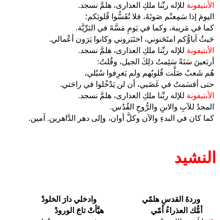
الأنتيفونة
للإله ربِّنا ملكِ العذارى، هلمَّ نسجد.
اليومَ إذا سَمِعتُم صَوتَهُ، فلا تُقَسُّوا قُلوبَكم؛
كما في مَريبة، وكما في يَومِ مَسَّةَ في البَرِّيَّة.
حَيثُ آباوُّكم امتَحَنوني، اختَبَروني وكانوا يَرَون أعْمالي.
الأنتيفونة
للإله ربِّنا ملكِ العذارى، هلمَّ نسجد.
أربَعينَ سَنَةً سَئِمتُ ذلِكَ الجيل، وقُلتُ:
هُم شَعبٌ ضَلَّت قُلوبُهم ولم يَعرِفوا سُبُلي،
حتى أقسَمتُ في غَضَبي، أن لن يَدْخُلوا في راحَتي.
الأنتيفونة
للإله ربِّنا ملكِ العذارى، هلمَّ نسجد.
المجدُ للآبِ والابنِ والرُّوحِ القُدُس.
كما كان في البدءِ والآن وكلَّ أوان، وإلى دهر الدَّاهرين. آمين.
النشيد
وردةَ القدسِ هلمّي
وادخلي دارَ الخلودْ
أمُّك العذراءُ أمّي
هيَّأتْ تاجَ الورودْ