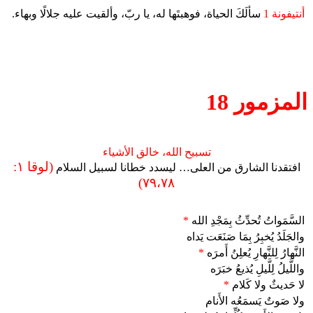
أنتيفونة 1
سألَكَ الحياة، فوهبتَها له، يا ربّ، وألقيت عليه جلالًا وبهاء.
المزمور 18
تسبيح الله، خالق الأشياء
(لوقا ١:
افتقدنا الشارق من العلى… ليسدد خطانا لسبيل السلام
٧٩،٧٨)
السَّمَواتُ تُحدِّثُ بِمَجْدِ الله
*
والجَلَدُ يُخبِرُ بِمَا صَنَعَت يَداه
النَّهارُ لِلنَّهارِ يُعلِنُ أَمرَه
*
واللَّيلُ لِلَّيلِ يُذيعُ خبَرَه
لا حَديثٌ ولا كَلام
*
ولا صَوتٌ يَسمَعُه الأَنام