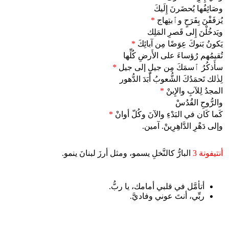
وصَائِفُها يُحضَرنَ إِلَيكَ
يُزفَفْنَ بِفَرَحٍ وٱبتِهاج
*
ويَدخُلْنَ إِلى قَصرِ المَلِك
يَكونُ بَنوكَ عِوَضًا مِن آبائِكَ
*
تُقيمُهم رُؤساءَ على الأَرضِ كُلِّها
سأَذكُرُ ٱسمَكَ مِن جيلٍ إلى جيل
*
لِذٰلك تَحمَدُكَ الشُّعوبُ أَبَدَ الدُّهور
المجدُ لِلآبِ والإِبنْ
*
والرُّوحِ القُدُسْ
كَما كَان في البَدْءِ والآنَ وكُلّ أوانْ
*
وإلى دَهْرِ الدَّاهِرِينْ. آمين.
أنتيفونة 3
البارُّ كالنَّخلِ يسمو، ومثل أرزَ لبنانَ ينمو.
أتأمَّل في قلبي أمامك، يا ربُّ.
ربِّي، أنتَ عوني وفاديَّ.