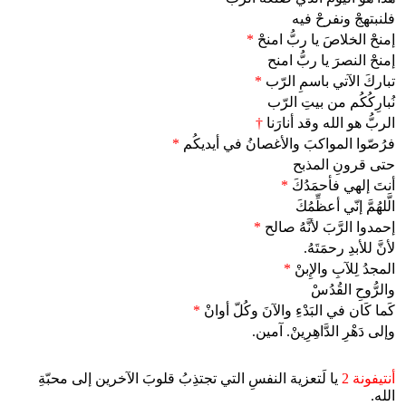
فلنبتهجْ ونفرحْ فيه
إمنحْ الخلاصَ يا ربُّ امنحْ
*
إمنحْ النصرَ يا ربُّ امنح
تباركَ الآتي باسمِ الرّب
*
نُبارِكُكُم من بيتِ الرّب
الربُّ هو الله وقد أنارَنا
†
فرُصّوا المواكبَ والأغصانُ في أيديكُم
*
حتى قرونِ المذبح
أنتَ إلهي فأحمَدُكَ
*
الَّلهُمَّ إنّي أعظِّمُكَ
إحمدوا الرَّبَ لأنَّهُ صالح
*
لأنَّ للأبدِ رحمَتَهُ.
المجدُ لِلآبِ والإِبنْ
*
والرُّوحِ القُدُسْ
كَما كَان في البَدْءِ والآنَ وكُلّ أوانْ
*
وإلى دَهْرِ الدَّاهِرِينْ. آمين.
أنتيفونة 2
يا لَتعزية النفسِ التي تجتذِبُ قلوبَ الآخرين إلى محبّةِ
الله.