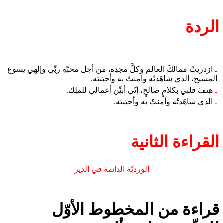
الردة
ـ
ازدريتُ ممالكَ العالم وكلَّ مجدِه، من أجل محبّةِ ربِّي وإلهي يسوع
المسيح، الذي شاهَدتُه وآمنتُ به وأحبَبته.
ـ
هتفَ قلبي بكلامٍ صالحٍ، إنّي أبيِّن أعمالي للملِك.
ـ
الذي شاهَدتُه وآمنتُ به وأحبَبته.
القراءة الثانية
الورديّة الدائمة في الدير
قراءة من المخطوط الأوّل