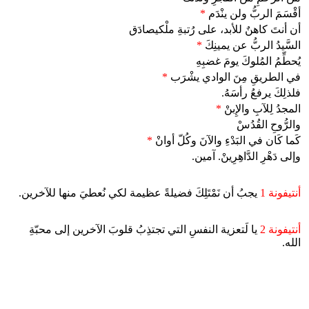
أقْسَمَ الربُّ ولن ينْدَم
*
أن أنتَ كاهنٌ للأبد، على رُتبةِ ملْكيصادَق
السَّيدُ الربُّ عن يمينِكَ
*
يُحطِّمُ المُلوكَ يومَ غضبِهِ
في الطريقِ مِنَ الوادي يشْرَب
*
فلذلِكَ يرفعُ رأسَهُ.
المجدُ لِلآبِ والإِبنْ
*
والرُّوحِ القُدُسْ
كَما كَان في البَدْءِ والآنَ وكُلّ أوانْ
*
وإلى دَهْرِ الدَّاهِرِينْ. آمين.
أنتيفونة 1
يجبُ أن نَمْتَلِكَ فضيلةً عظيمة لكي نُعطيَ منها للآخرين.
أنتيفونة 2
يا لَتعزية النفسِ التي تجتذِبُ قلوبَ الآخرين إلى محبّةِ
الله.