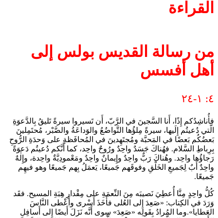
القراءة
من رسالة القديس بولس إلى
أهل أفسس
٤: ١-٢٤
فأُناشِدُكم إِذًا، أَنا السَّجينَ في الرَّبّ، أَن تَسيروا سيرةً تَليقُ بِالدَّعوَةِ
الَّتي دُعيتُم إِلَيها، سيرةً مِلؤُها التَّواضُعُ والوَداعَةُ والصَّبْر، مُحتَمِلينَ
بَعضُكُم بَعضًا في المَحبَّة ومُجتَهِدينَ في المُحافَظةِ على وَحدَةِ الرُّوحِ
بِرِباطِ السَّلام. فهُناكَ جَسَدٌ واحِدٌ ورُوحٌ واحِد، كما أَنَّكم دُعيتُم دَعوَةً
رَجاؤُها واحِد. وهُناكَ رَبٌّ واحِدٌ وإِيمانٌ واحِدٌ ومَعْمودِيَّةٌ واحِدة، وإِلٰهٌ
واحِدٌ أَبٌ لِجَميعِ الخَلْقِ وفوقَهم جَميعًا، يَعمَلُ بِهم جَميعًا وهو فيهِم
جَميعًا.
كُلُّ واحِدٍ مِنَّا أُعطِيَ نَصيبَه مِنَ النِّعمَةِ على مِقْدارِ هِبَةِ المسيح. فقَد
وَرَدَ في الكِتاب: «صَعِدَ إِلى العُلى فأَخَذَ أَسْرى وأَعْطى النَّاسَ
العَطايا».وما المُرادُ بِقَولِه «صَعِدَ» سِوى أَنَّه نَزَلَ أَيضًا إِلى أَسافِلِ