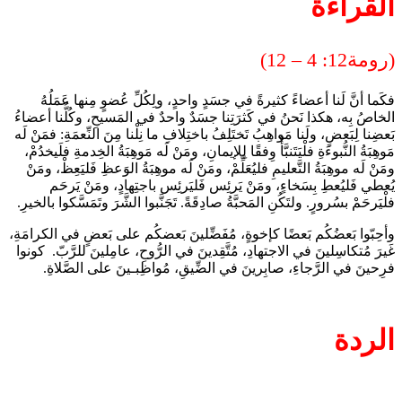
القراءة
(رومة12: 4 – 12)
فكَما أنَّ لَنا أعضاءً كثيرةً في جسَدٍ واحدٍ، ولِكُلِّ عُضوٍ مِنها عَمَلُهُ
الخاصُ بِه، هكذا نَحنُ في كَثرَتِنا جسَدٌ واحدٌ في المَسيحِ، وكُلُّنا أعضاءُ
بَعضِنا لِبَعضٍ، ولَنا مَواهِبُ تَختَلِفُ باختِلافِ ما نِلْنا مِنَ النِّعمَةِ: فمَنْ لَه
مَوهِبَةُ النُّبوءَةِ فلْيَتَنبَّأْ وِفقًا لِلإيمانِ، ومَنْ لَه مَوهِبَةُ الخِدمةِ فلَيخدُمْ،
ومَنْ لَه موهِبَةُ التَّعليمِ فليُعَلِّمْ، ومَنْ لَه موهِبَةُ الوَعظِ فَليَعِظْ، ومَنْ
يُعطي فَليُعطِ بِسَخاءٍ، ومَنْ يَرئِس فَليَرئِس باجتِهادٍ، ومَنْ يَرحَم
فلْيَرحَمْ بسُرورٍ. ولتَكُنِ المَحبَّةُ صادِقَةً. تَجَنَّبوا الشَّرَ وتَمَسَّكوا بالخيرِ.
وأحِبّوا بَعضُكُم بَعضًا كإخوةٍ، مُفَضِّلينَ بَعضكُم على بَعضٍ في الكرامَةِ،
غَيرَ مُتكاسِلينَ في الاجتهادِ، مُتَّقِدينَ في الرُّوحِ، عامِلينَ للرَّبّ. كونوا
فرِحينَ في الرَّجاءِ، صابِرينَ في الضِّيقِ، مُواظِبـينَ على الصَّلاةِ.
الردة