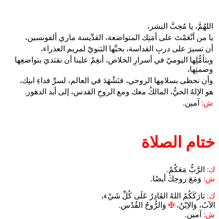
اللهُمَّ، يا مُحِبَّ البشر،
يا من أنْعَمْتَ على أمَتِك المتواضعة، القدِّيسة ماري ألفونسين،
أن تسيرَ على دربِ القداسة، بحبِّها البَنويّ لمريم العذراء،
وبتأمُّلِها اليوميّ في أسرارِ الخلاص، أنعِمْ علينا أن نقتديَ بتواضعِها
وصمتِها،
وأن نحظى بسلامِها الروحي، فنَشْهَدَ في العالم، لسرِّ فداءِ ابنِك،
هو الإلهُ الحيُّ، المالكُ معك ومع الروحِ القدس، إلى أبد الدهور.
ش:
آمين.
ختام الصلاة
ك:
الرَّبُّ مَعَكُمْ.
ش:
وَمَعَ روحِكَ أيضًا.
ك:
بَارَكَكُمُ اللهُ القَادِرُ عَلَى كُلِّ شَيْء،
الآبُ، وَالاِبْنُ،
✠
وَالرُّوحُ القُدُس.
ش:
آمين.