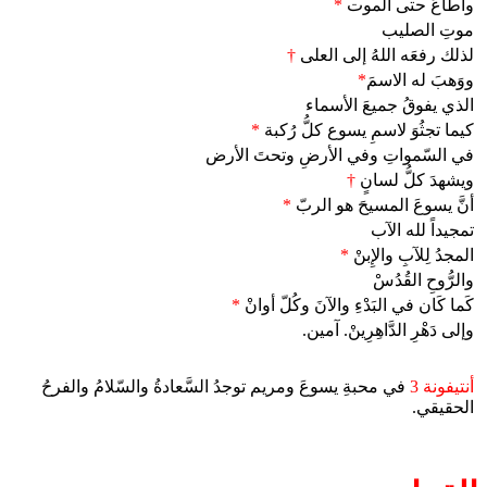
وأطاعَ حتى الموت
*
موتِ الصليب
لذلك رفعَه اللهُ إلى العلى
†
ووَهبَ له الاسمَ
*
الذي يفوقُ جميعَ الأسماء
كيما تجثُوَ لاسمِ يسوع كلُّ رُكبة
*
في السّمواتِ وفي الأرضِ وتحتَ الأرض
ويشهدَ كلُّ لسانٍ
†
أنَّ يسوعَ المسيحَ هو الربّ
*
تمجيداً لله الآب
المجدُ لِلآبِ والإِبنْ
*
والرُّوحِ القُدُسْ
كَما كَان في البَدْءِ والآنَ وكُلّ أوانْ
*
وإلى دَهْرِ الدَّاهِرِينْ. آمين.
أنتيفونة 3
في محبةِ يسوعَ ومريم توجدُ السَّعادةُ والسّلامُ والفرحُ
الحقيقي.