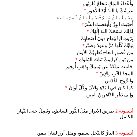
وأَعْداءُ المَلِكِ تَنخَلِعُ قُلوبُهم
عَرشُكَ يا اللهُ أَبَدَ الدُّهور
*
وصَولَجانُ مُلكِكَ صَولَجانُ ٱستِقامة
أَحبَبتَ البِرَّ وأَبغَضتَ الشَّرّ
†
لِذٰلِكَ مَسَحَكَ اللهُ إِلٰهُكَ
*
بِزَيتِ الٱبتِهاجِ دونَ أَصْحابِكَ
ثِيابُكَ كُلُّها مُرٌّ وعودٌ وصَبْر
*
مِن قُصورِ العاجِ تُطرِبُكَ الأَوتار
مِن بَينِ كَرائِمِكَ بَناتُ المُلوك
*
قامَت مَلِكَةٌ عن يَمينِكَ بِذَهَبِ أُوفير
المجدُ لِلآبِ والإِبنْ
*
والرُّوحِ القُدُسْ
كَما كَان في البَدْءِ والآنَ وكُلّ أوانْ
*
وإلى دَهْرِ الدَّاهِرِينْ. آمين.
أنتيفونة 2
طريق الأبرار مثلُ النُّور الساطع، وتَصِلُ حتى النَّهارِ
الكامل
أنتيفونة 3
البارُّ كالنَّخلِ يسمو، ومثل أرزَ لبنانَ ينمو.