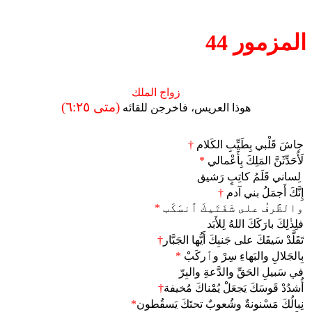
المزمور 44
زواج الملك
(متى ٦:٢٥)
هوذا العريس، فاخرجن للقائه
جاشَ قَلْبي بِطَيِّبِ الكَلام
†
لَأُحَدِّثَنَّ المَلِكَ بِأَعْمالي
*
لِساني قَلَمُ كاتِبٍ رَشيق
إِنَّكَ أَجمَلُ بني آدم
†
والظَّرفُ على شَفَتَيكَ ٱنسَكَب
*
فلِذٰلِكَ بارَكَكَ اللهُ لِلأَبَد
تَقَلَّدْ سَيفَكَ على جَنبِكَ أَيُّها الجَبَّار
†
بِالجَلالِ والبَهاءِ سِرْ وٱركَبْ
*
في سَبيلِ الحَقِّ والدَّعةِ والبِرّ
أُشدُدْ قَوسَكَ يَجعَلْ يُمْناكَ مُخيفة
†
نِبالُكَ مَسْنونةٌ وشُعوبٌ تحتَكَ يَسقُطون
*