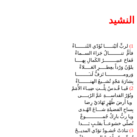
النشيد
1)
لربٍّ أتَيْنـــــا نُؤَدّي الثَنــــــاءْ
فأمٌّ تنــــــــالُ جَزاءَ الســماءْ
فَفاحَ عبيــــــــرُ الكَمالِ بِهــــا
يلوِّنُ وَرْداً بعِطــــرِ العَــــلاءْ
وَرومـــــــــــا تَزفُّ لَنـَــــــــا
بِشارَةَ مَجْدٍ تُشــيعُ الهنـــــــاءْ
2)
فَيـا قُـدسُ نِلْــتِ ضِيـاءَ الأُمَمْ
ونُوْرُ القداســـةِ عَمَّ الرُبــــى
ويا أرضَ طُهْرٍ تَهَادَيْ رِضا
بِساحِ الفضيلةِ شـــاعَ الهُـدى
ويا ربُّ بارِكْ جُمـــــــــــوعْ
تُصلّي خشوعــاً بقلـبٍ بَــــدا
3)
تنادَتْ حُشـودٌ تؤدّي المديــحْ