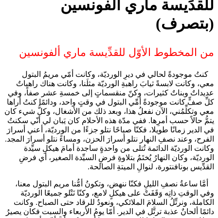
للقدِّيسة ماري ألفونسين
(بتصرف)
من المخطوط الأوّل للقدِّيسة ماري ألفونسين
كنتُ موجودةً لحالي في ديرِ الورديّة، وكانت أمّي مريمُ البتول
معي، وكانت لابسةً ثيابَ راهبةِ الورديّة مثلَنا، وكانت هناك راهباتٌ
عديداتٌ وبناتٌ كثيرات، وكنّ منقسماتٍ إلى خمسةِ عشر صفاً، وفي
كلِّ صفٍّ كانت موجودةً أمِّي البتول في وقتٍ واحد، ودائمًا كنتُ أراها
معي وتكلِّمُني، الآن نفعلُ هذا، وبعد ذلك من الأشغال، وكلُّ شيء كان
يتمُّ حالاً حسب أمرِها. ففي مدّة هذه الأحلام كان يَبان لي أنّي سكنتُ
في الدير زمانًا طويلا، فكنّا صباحًا نتلو جزءًا من الورديّة، أعني أسرارَ
الفرح، وعند نصفِ النهار نتلو أسرارَ الحزن، ومساءً نتلو أسرارَ المجد.
وكانت الورديّة الدائمة تُتلى من واحدةٍ ساجدة أمامَ هيكلِ سيِّدة
الورديّة، وكان النهارُ يُختَمُ بتلاوةِ فرضِ السيِّدة الصغير، أي فرضِ
القدِّيس بونافنتورة، لنوالِ الميتةِ الصالحة.
أمَّا ساعةُ نصفِ الليلِ فكنّا ننهض، وتكونُ أمُّنا مريم البتول معنا،
وفي الوقتِ ذاتِه وَقَفَتْ على هيكلٍ لامع، وكنّا نَتْلو جميعًا الورديّة
الكاملة، ونرتِّلُ السلامَ الملائكي، ونعودُ للرقاد حتى الصباح. وكانت
دائمًا ألحانٌ عذبة ترتَّل في الدير. أمّا يومُ الأربعاء والسبت فكان يصيرُ