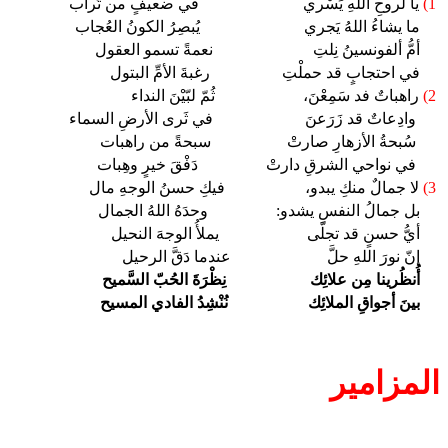
1)
يا لَروحِ اللهِ يَسْري في ضعيفٍ من تُراب
ما يشاءُ اللهُ يَجري يُبصِرُ الكونُ العُجاب
أمُّ ألفونسينُ نِلتِ نعمةً تسمو العقول
في احتجابٍ قد حملْتِ رغبةَ الأمِّ البتول
2)
راهباتٌ فد سَمِعْنَ، ثُمّ لبّيْنَ النداء
وادِعاتٌ قد زَرَعنَ في ثَرى الأرضِ السماء
سُبحةُ الأزهارِ صارتْ سبحةً من راهبات
في نواحي الشرقِ دارتْ دَفْقَ خيرٍ وهِبات
3)
لا جمالٌ منكِ يبدو، فيكِ حسنُ الوجهِ مال
بل جمالُ النفسِ يشدو: وحدَهُ اللهُ الجمال
أيُّ حسنٍ قد تجلّى يملأُ الوجهَ النحيل
إنّ نورَ اللهِ حلَّ عندما دَقَّ الرحيل
أُنظُرينا مِن علائِك نِظْرَةَ الحُبّ السَّميح
بينَ أجواقِ الملائِك
نُنْشِدُ الفادي المسيح
المزامير