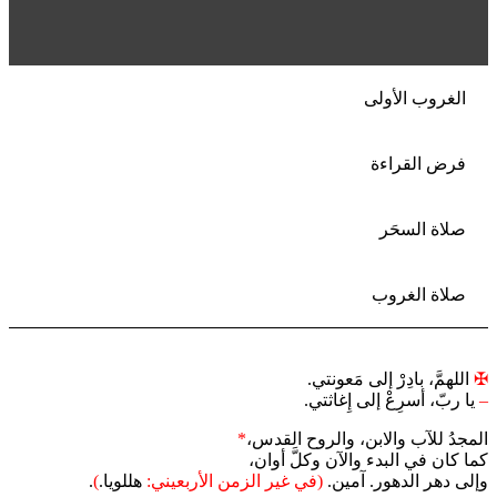
الغروب الأولى
فرض القراءة
صلاة السحَر
صلاة الغروب
✠
اللهمَّ، بادِرْ إلى مَعونتي.
–
يا ربّ، أسرِعْ إلى إِغاثتي.
المجدُ للآب والابن، والروح القدس،
*
كما كان في البدء والآن وكلَّ أوان،
وإلى دهر الدهور. آمين.
(في غير الزمن الأربعيني:
هللويا.
)
.