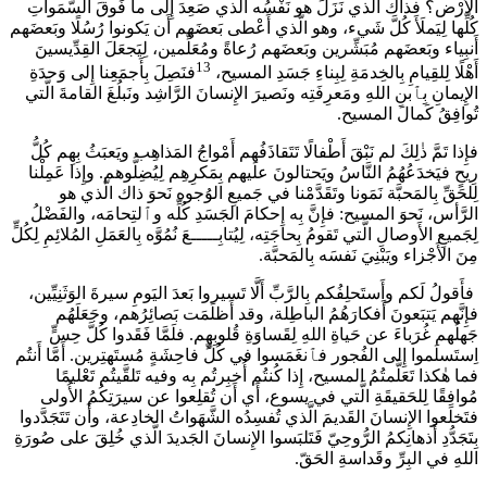
الأَرْض؟ فذاك الَّذي نَزَلَ هو نَفْسُه الَّذي صَعِدَ إِلى ما فَوقَ السَّمَواتِ
كُلِّها لِيَملَأَ كُلَّ شَيء، وهو الَّذي أَعْطى بَعضَهم أَن يَكونوا رُسُلًا وبَعضَهم
أَنبِياء وبَعضَهم مُبَشِّرين وبَعضَهم رُعاةً ومُعَلِّمين، لِيَجعَلَ القِدِّيسينَ
13
أَهْلًا لِلقِيامِ بِالخِدمَةِ لِبِناءِ جَسَدِ المسيح،
فنَصِلَ بِأَجمَعِنا إِلى وَحدَةِ
الإِيمانِ بِٱبنِ اللهِ ومَعرِفَتِه ونَصيرَ الإِنسانَ الرَّاشِد ونَبلُغَ القامةَ الَّتي
تُوافِقُ كَمالَ المسيح.
فإِذا تَمَّ ذٰلِكَ لم نَبْقَ أَطْفالًا تَتَقاذَفُهم أَمْواجُ المَذاهِب ويَعبَثُ بِهِم كُلُّ
رِيحٍ فيَخدَعُهُمُ النَّاسُ ويَحتالونَ علَيهم بِمَكرِهِم لِيُضِلُّوهم. وإِذا عَمِلْنا
لِلحَقِّ بِالمَحبَّة نَمَونا وتَقَدَّمْنا في جَميعِ الوُجوه نَحوَ ذاك الَّذي هو
الرَّأس، نَحوَ المسيح: فإِنَّ بِه إِحكامَ الجَسَدِ كُلِّه وٱلتِحامَه، والفَضْلُ
لِجَميعِ الأَوصالِ الَّتي تَقومُ بِحاجَتِه، لِيُتابِـــــعَ نُمُوَّه بِالعَمَلِ المُلائِمِ لِكُلٍّ
مِنَ الأَجْزاء ويَبْنِيَ نَفسَه بِالمَحبَّة.
فأَقولُ لَكم وأَستَحلِفُكم بِالرَّبِّ أَلَّا تَسيروا بَعدَ اليَومِ سيرةَ الوَثَنِيِّين،
فإِنَّهم يَتبَعونَ أَفكارَهُمُ الباطِلة، وقد أَظلَمَت بَصائِرُهم، وجَعَلَهُم
جَهلُهم غُرَباءَ عن حَياةِ اللهِ لِقَساوَةِ قُلوبِهِم. فلَمَّا فَقَدوا كُلَّ حِسٍّ
اِستَسلَموا إِلى الفُجور فٱنغَمَسوا في كُلِّ فاحِشَةٍ مُستَهتِرين. أَمَّا أَنتُم
فما هٰكذا تَعَلَّمتُمُ المسيح، إِذا كُنتُم أُخبِرتُم بِه وفيه تَلقَّيتُم تَعْليمًا
مُوافِقًا لِلحَقيقَةِ الَّتي في يسوع، أَي أَن تُقلِعوا عن سيرَتِكُمُ الأُولى
فتَخلَعوا الإِنسانَ القَديمَ الَّذي تُفسِدُه الشَّهَواتُ الخادِعة،
وأَن تَتَجَدَّدوا
بِتَجَدُّدِ أَذهانِكمُ الرُّوحِيّ فَتَلبَسوا الإِنسانَ الجَديدَ الَّذي خُلِقَ على صُورَةِ
اللهِ في البِرِّ وقَداسةِ الحَقّ.