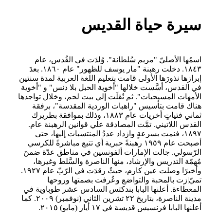
سيرة حياة القديس
اسمُها الأصليّ "مريم سُلطانة". وُلدَت في القُدس، عام
١٨٤٣. دخلت رهبنة "مار يوسف للظهور" عام ١٨٦٠. بعدَ
إبرازها نذورَها الأولى قامت بتعليم اللغة العربية لمدة سنتين
في القدس، أسَّست خلالها "أخوية الحبل بلا دنس" و "أخوية
الأمهات المسيحيات". ثم نُقلَت إلي بيت لحم، وخلال تواجدها
هناك قامت بتأسيس "راهبات الوردية المقدسة"، برفقة
ثماني فتياتٍ أخريات عام ١٨٨٣، وذلك بموافقة بطريرك
القدس اللاتيني. تمَّت المصادقة علي قوانين الرهبنة عام.
١٨٩٧، فنمت بسرعةٍ وازداد عددُ المنتسبات إليها، حتى
أصبحت عام ١٩٥٩ رهبنةً حبرية أي تتبع مباشرةً للكرسي
الرّسولي. جالت الإمارات ألفونسين في مناطق عدّة ضمنَ
مُهمّة التدريس والإرشاد، منها الناصرة والسَّلط وغيرها،
وأخيرًا وصلت عين كارم، حيثُ رقدَت في الرّبّ عام ١٩٢٧.
تميّ|زت بالمحبة والتواضع وعُرفت بصمتها وروحها
المعطاءة. أعلنها البابا بندكتس السادس عشر طوباوية في
مدينة الناصرة، بتاريخ ٢٢ تشرين الثاني (نوفمبر) ٢٠٠٩. كما
أعلنها البابا فرنسيس قديسة في ١٧ أيار (مايو) ٢٠١٥.