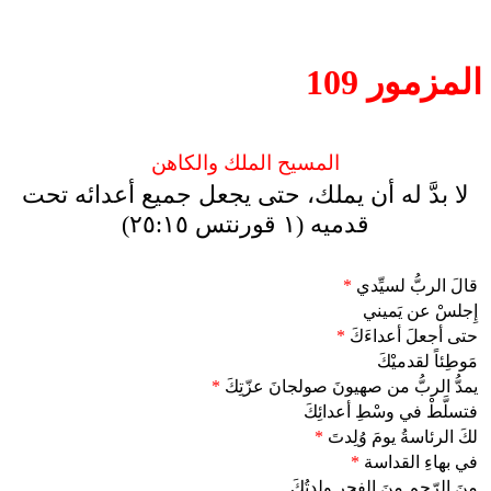
المزمور 109
المسيح الملك والكاهن
لا بدَّ له أن يملك، حتى يجعل جميع أعدائه تحت
قدميه (١ قورنتس ٢٥:١٥)
قالَ الربُّ لسيِّدي
*
إِجلسْ عن يَميني
حتى أجعلَ أعداءَكَ
*
مَوطِئاً لقدميْكَ
يمدُّ الربُّ من صهيونَ صولجانَ عزّتِكَ
*
فتسلَّطْ في وسْطِ أعدائِكَ
لكَ الرئاسةُ يومَ وُلِدتَ
*
في بهاءِ القداسة
*
منَ الرّحمِ منَ الفجرِ ولدتُكَ