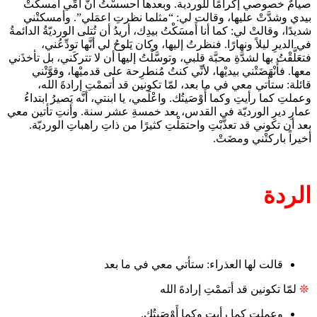
صيامٌ خصوصي إكرامًا للوردية. وبعدها أحسسْتُ أنَّ أمِّي أمسكتْ
بيدي وشدَّتْ عليها، وقالت لي: “مثلما نظرتِ اعمَلي”. وأمسكتْني
شديدًا، وقالتْ لي: كما أنا أَمسَكْتُ بيدِك، أريدُ أن تُتلى الورديّةُ الدائمةُ
في الديرِ ليلاً ونهارًا. فنظرتُ إليها، وكان يَلوحُ لي أنَّها تودِّعُني،
فتعَلَّقْتُ بها لشدَّةِ محبَّة قلبي، وتوسَّلْتُ إليها أن لا تتركَني، بل تأخذَني
معها. فأَنْهَضَتْني بيديْها، لأنِّي كنتُ مُنطرِحة على قدميْها، وقوَّتْني
قائلة: ستأتي معي في ما بعد، لمّا تكونين قد أتممْتِ إرادةَ الله،
وعملتِ كما رأيتِ وكما أَوْصَيتُك. واعْلَمي، يا ابنتي، أنَّه يَصيرُ ابتداءُ
عمارِ ديرِ الورديّة في القدس، بعد خمسةِ عشر سنة. وأنتِ تأتين معي
بعد أن تكوني قد تعذَّبْتِ واحتمَلْتِ كثيرًا من ذاتِ راهباتِ الورديّة.
أخيراً باركتْني ومضَتْ.
الردة
قالت لها العذراء: ستأتي معي في ما بعد
❊
لمّا تكونين قد أتممْتِ إرادةَ الله
وعملتِ كما رأيتِ وكما أَوْصَيتُك.