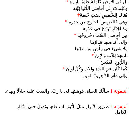
بل في الأَرضِ كُلِّها سُطورٌ بارِزة
*
وكَلِماتٌ إِلى أَقاصي الدُّنْيا بَيِّنة
هُناكَ لِلشَّمسِ نَصَبَ خَيمةً
†
وهي كالعَريسِ الخارِجِ مِن خِدرِه
*
وكالجَبَّارِ تَبتَهِجُ في عَدْوِها.
مِن أَقاصي السَّماءِ خُروجُها
*
وإِلى أَقاصيها مَدارُها
ولا شَيءَ في مأمَنٍ مِن حَرِّها
المجدُ لِلآبِ والإِبنْ
*
والرُّوحِ القُدُسْ
كَما كَان في البَدْءِ والآنَ وكُلّ أوانْ
*
وإلى دَهْرِ الدَّاهِرِينْ. آمين.
أنتيفونة 1
سألَكَ الحياة، فوهبتَها له، يا ربّ، وألقيت عليه جلالًا وبهاء.
أنتيفونة 2
طريق الأبرار مثلُ النُّور الساطع، وتَصِلُ حتى النَّهارِ
الكامل