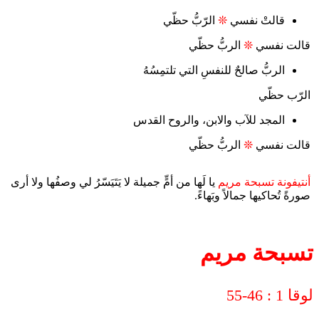
قالتْ نفسي
❊
الرّبُّ حظّي
قالت نفسي
❊
الربُّ حظّي
الربُّ صالحٌ للنفسِ التي تلتمِسُهُ
الرّب حظّي
المجد للآب والابن، والروح القدس
قالت نفسي
❊
الربُّ حظّي
أنتيفونة تسبحة مريم
يا لَها من أمٍّ جميلة لا يَتَيَسّرُ لي وصفُها ولا أرى
صورةً تُحاكيها جمالاً وبَهاءً.
تسبحة مريم
لوقا 1 : 46-55