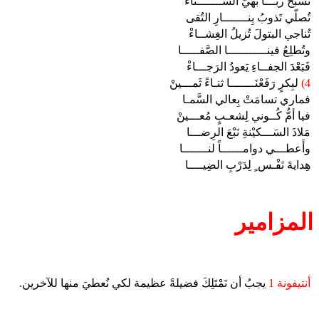
تُسبِّح ربّـــاً بَهيَّ الســـــــناءْ
تُصلّي تَذوبُ بِنـــــــارِ التُقى
تُناجي البتولَ تُزيلُ الغِشــاءْ
وتُطلِعُ فينـــــــــــا الصَّفـــــا
فَبَعْدَ الجفــاءِ يَعودُ الرَجـــاءْ
4)
لبِكرٍ رَفَعْنَـــــــا ثنـاءً ثَمـــينْ
فماري تسامَتْ بِعالي السَّمـا
فيا أمُّ كُــوني لِشعـبٍ مُعـــينْ
مَلاذَ السَـــكيْنةِ نَبْعَ الرِضـــا
وأَعطـــي دوامــــــاً لنـــــــا
هِدايةَ نَفْـس ٍ لِدَرْبِ الضِيــــا
المزامير
أنتيفونة 1
يجبُ أن نَمْتَلِكَ فضيلةً عظيمة لكي نُعطيَ منها للآخرين.