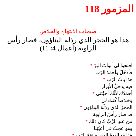
المزمور 118
صيحات الابتهاج والخلاص
هذا هو الحجر الذي رذله البناؤون، فصار رأس
الزاوية (أعمال 4: 11)
افتحوا لي أبوابَ البرّ
*
فأدخُلَ وأحمَدَ الرّب
هذا بابُ الرّب
*
فيه يدخلُ الأبرار
أحمَدُك لأنَّكَ أجبْتَني
*
وخلاصاً كُنتَ لي
الحجرُ الذي رذلَهُ البناؤون
*
قد صارَ رأسَ الزاوية
من عندِ الرَّبِّ كان ذلكَ
*
وهو عجبٌ في أعيُنِنا
هذا هو اليومُ الذي صنعَهُ الرّب
*