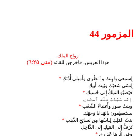
المزمور 44
زواج الملك
(متى ٦:٢٥)
هوذا العريس، فاخرجن للقائه
إِسمَعي يا بِنتُ وٱنظُري وأَميلي أُذُنَكِ
*
إِنسَي شَعبَكِ وبَيتَ أَبيكِ
فيَصْبُوَ المَلِكُ إِلى حُسنِكِ
*
إِنَّه سَيِّدُكِ فلَه ٱسجُدي
وبِنتُ صورَ وأَغنياءُ الشَّعْبِ
*
يستَعطِفونَ بِالهَدايا وَجهَكِ.
بِنتُ المَلِكِ لِباسُها مِن نَسائِجِ الذَّهَب
*
تُزَفُّ إِلى المَلِكِ إِلى الدَّاخِل
وفي إِثْرِها عَذارى
*