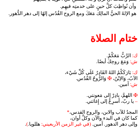
وأن نُواظِبَ كلَّ حينٍ على خدمتِه فيهِم.
هو الإلهُ الحيُّ المالِك مَعَكَ ومع الروح القُدُس إلهًا إلى دهر الدُّهور.
ختام الصلاة
ك:
الرَّبُّ مَعَكُمْ.
ش:
وَمَعَ روحِكَ أيضًا.
ك:
بَارَكَكُمُ اللهُ القَادِرُ عَلَى كُلِّ شَيْء،
الآبُ، وَالاِبْنُ،
✠
وَالرُّوحُ القُدُس.
ش:
آمين.
✠
اللهمَّ، بادِرْ إلى مَعونتي.
–
يا ربّ، أسرِعْ إلى إِغاثتي.
المجدُ للآب والابن، والروح القدس،
*
كما كان في البدء والآن وكلَّ أوان،
وإلى دهر الدهور. آمين.
(في غير الزمن الأربعيني:
هللويا.
)
.