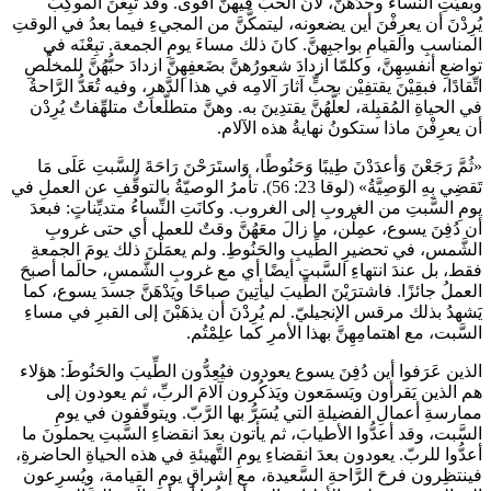
وبقيَتِ النَّساءُ وحدَهنَّ، لأنّ الحبَّ فيهنَّ أقوى. وقد تبِعْنَ الموكِبَ
يُرِدْنَ أن يعرِفْنَ أين يضعونه، ليتمكَّنَّ من المجيءِ فيما بعدُ في الوقتِ
المناسبِ والقيامِ بواجبِهنَّ. كانَ ذلك مساءَ يومِ الجمعة. تبِعْنَه في
تواضعِ أنفسِهِنَّ، وكلمّا ازدادَ شعورُهنَّ بضَعفِهِنَّ ازدادَ حبُّهُنَّ للمخلِّصِ
اتِّقادًا، فبقِيْنَ يقتفِيْن بحبٍّ آثارَ آلامِه في هذا الدَّهرِ، وفيه تُعَدُّ الرَّاحةُ
في الحياةِ المُقبِلة، لعلَّهُنَّ يقتدِينَ به. وهنَّ متطلّعاتٌ متلهِّفاتٌ يُرِدْن
أن يعرِفْنَ ماذا ستكونُ نهايةُ هذه الآلام.
«ثُمَّ رَجَعْنَ وَأعدَدْنَ طِيبًا وَحَنُوطًا، وَاستَرَحْنَ رَاحَةَ السَّبتِ عَلَى مَا
تَقضِي بِهِ الوَصِيَّةُ» (لوقا 23: 56). تأمرُ الوصيّةُ بالتوقُّفِ عن العملِ في
يومِ السَّبتِ من الغروبِ إلى الغروب. وكانَتِ النِّساءُ متديِّناتٍ: فبعدَ
أن دُفِنَ يسوع، عمِلْن، ما زالَ معَهُنَّ وقتٌ للعمل أي حتى غروبِ
الشَّمس، في تحضيرِ الطِّيبِ والحَنُوطِ. ولم يعمَلْنَ ذلك يومَ الجمعةِ
فقط، بل عندَ انتهاءِ السَّبتِ أيضًا أي مع غروبِ الشَّمسِ، حالَما أصبحَ
العملُ جائزًا. فاشترَيْنَ الطِّيبَ ليأتِينَ صباحًا ويَدْهَنَّ جسدَ يسوع، كما
يَشهدُ بذلك مرقس الإنجيليّ. لم يُرِدْنَ أن يذهَبْنَ إلى القبرِ في مساءِ
السَّبت، مع اهتمامِهِنَّ بهذا الأمرِ كما علِمْتُم.
الذين عَرَفوا أين دُفِنَ يسوع يعودون فيُعِدُّون الطِّيبَ والحَنُوطَ: هؤلاء
هم الذين يَقرأون ويَسمَعون ويَذكُرون آلامَ الربِّ، ثم يعودون إلى
ممارسةِ أعمالِ الفضيلةِ التي يُسَرُّ بها الرَّبّ. ويتوقّفون في يومِ
السَّبت، وقد أعدُّوا الأطيابَ، ثم يأتون بعدَ انقضاءِ السَّبتِ يحملونَ ما
أعدُّوا للربّ. يعودون بعدَ انقضاءِ يومِ التَّهيئةِ في هذه الحياةِ الحاضرةِ،
فينتظِرون فرحَ الرَّاحةِ السَّعيدة، مع إشراقِ يومِ القيامة، ويُسرِعون