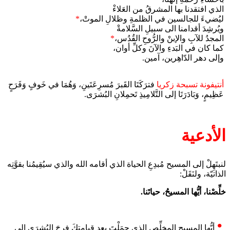
الذي افتقدنا بها المشرقُ من العَلاءْ
ليُضيءَ للجالسين في الظلمةِ وظلالِ الموتْ،
*
ويُرشِدَ أقدامنا الى سبيلِ السَّلامةْ
المجدُ للآبِ والإبنْ والرُّوحِ القُدُس،
*
كما كان في البَدءِ والآنَ وكلِّ أوان،
وإلى دهر الدّاهِرين، آمين.
أنتيفونة تسبحة زكريا
فترَكَتَا القَبرَ مُسرِعَتَينِ، وَهُمَا في خَوفٍ وَفَرَحٍ
عَظِيمٍ، وَبَادَرَتَا إلى التَّلامِيذِ تَحمِلانِ البُشرَى.
الأدعية
لنبتَهِلْ إلى المسيح مُبدِعِ الحياة الذي أقامه الله والذي سيُقِيمُنا بقوَّتِه
الذاتيّة، ولنَقَلْ:
خلِّصْنا، أيُّها المسيحُ، حياتَنا.
أيُّها المسيح المخلِّص الذي حمَلْتَ بعد قيامتِكَ فرحَ البُشرَى إلى