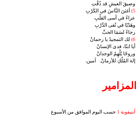
وضيقَ العيشِ قد ذُقْتِ
5)
أغثنَ النَّاسَ في الكَرْبِ
عزاءً في أسى القلْبِ
وهَدْيًا في تُقى الدَّرْبِ
رجاءً لسَمَا الحبِّ
6)
لك التمجيدُ يا رحمانْ
أيا ابنًا، فدى الإنسانْ
وروحًا يُلْهِمُ الوجدانْ
إلهَ المُلْكِ للأزمانْ.
آمين.
المزامير
أنتيفونة 1
حسب اليوم الموافق من الأسبوع