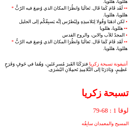
هللويا، هللويا.
••
لَقَد قَامَ كَمَا قَال. تَعالَيَا وَانظُرَا المكانَ الذي وُضِعَ فيه الرّبُّ
*
هللويا، هللويا.
•
لكن اذهَبَا وَقُولا لِتَلاميذِهِ ولِبُطرُس إنَّه يَسبِقُكُم إلى الجليل
••
هللويا، هللويا
•
المجدُ للآب والابن، والروح القدس
••
لَقَد قَامَ كَمَا قَال. تَعالَيَا وَانظُرَا المكانَ الذي وُضِعَ فيه الرّبُّ
*
هللويا، هللويا.
أنتيفونة تسبحة زكريا
فترَكَتَا القَبرَ مُسرِعَتَينِ، وَهُمَا في خَوفٍ وَفَرَحٍ
عَظِيمٍ، وَبَادَرَتَا إلى التَّلامِيذِ تَحمِلانِ البُشرَى.
تسبحة زكريا
لوقا 1 : 68-79
المسيح والمعمدان سابِقُه