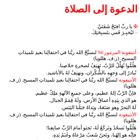
الدعوة إلى الصلاة
✠
يا ربِّ افتَحْ شَفَتَيَّ.
–
ليُخبِـرَ فَمي بتَسبِحَتِكَ.
أنتيفونة المزمور 94
لنسبِّحْ الله ربَّنا في احتفالِنا بعيدِ تلميذاتِ
المسيح. (ز.ف. هللويا)
هلُمُّوا نُهَلِّلُ للرَّبّ، نَهتِفُ لصخرةِ خلاصِنا.
نُبادرُ إلى وَجهِهِ بالشُّكْران، ونهتِفُ لهُ بالأناشيد.
الأنتيفونة
لنسبِّحْ الله ربَّنا في احتفالِنا بعيدِ تلميذاتِ المسيح. (ز.ف.
هللويا)
فإنَّ الرَّبَّ إلهٌ عظيم، وعلى جميعِ الآلهةِ مَلِكٌ عظيم.
هو الذي بِيَدِهِ أعماقُ الأرض، ولَهُ قِمَمُ الجبال.
لَهُ البَحرُ وهو صَنَعَهُ، ويَداهُ جَبَلَتا اليَبَس.
الأنتيفونة
لنسبِّحْ الله ربَّنا في احتفالِنا بعيدِ تلميذاتِ المسيح. (ز.ف.
هللويا)
هَلُمُّوا نَسجُدُ ونَركَعُ لَهُ، نَجثو أمامَ الرَّبِّ صانِعِنا؛
فإنَّه هو إلهُنا، ونَحنُ شَعبُ مَرْعاهُ وغَنَمُ يَدِهِ.