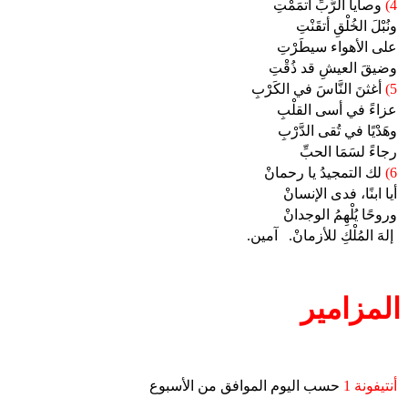
4)
وصايا الرَّبِّ أتمَمْتِ
ونُبْلَ الخُلْقِ أتقَنْتِ
على الأهواء سيطَرْتِ
وضيقَ العيشِ قد ذُقْتِ
5)
أغثنَ النَّاسَ في الكَرْبِ
عزاءً في أسى القلْبِ
وهَدْيًا في تُقى الدَّرْبِ
رجاءً لسَمَا الحبِّ
6)
لك التمجيدُ يا رحمانْ
أيا ابنًا، فدى الإنسانْ
وروحًا يُلْهِمُ الوجدانْ
إلهَ المُلْكِ للأزمانْ.
آمين.
المزامير
أنتيفونة 1
حسب اليوم الموافق من الأسبوع