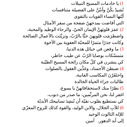
1)
يا خادمات المسيح النبيلات
نُشيدُ بكُنَّ وأنتُنَّ على الفضيلة متنافسات
أيّتها النساء القويات بالتقوى
التي أفاضت بمدحهنّ صفحة من سفر الأمثال
2)
عمَرَ قلوبَهنَّ الإيمان الحيّ، والرجاء الوطيد والمحبة،
واضطرَمَت قلوبهنَ حبًّا بالرّبّ، وتزيَّنَت بالأعمال الصالحة
وكانت جذرًا مثمرًا للمحبّة العفوية بين الأخوة
3)
ما وقعن في حبائل هذه الدنيا،
متمسّكات بوصايا الرّبّ عن طيب خاطر،
كي ينشرن في كلّ مكان رائحة المسيح الطيّبة
4)
ضبطنَ الأجساد، وغذَّين العقول بالصلوات
واحتَقَرْنَ المكاسب الفانية،
طالبات جزاء الحياة الخالدة
5)
نظرًا منك لاستحقاقاتهنَّ يا يسوع،
اغفر لنا، نحن المرنِّمين، ما صدر من ذنوب،
كي نستطيع بقلوب نقيّة أن نُنشِدَ تسابيحك الأبديّة
6)
للآبِ الجلال، والابن الوليد، والقوة كذلك للروح المعزّي
للإله الثالوث الوحيد
إلى أبد الدهور.
آمين.