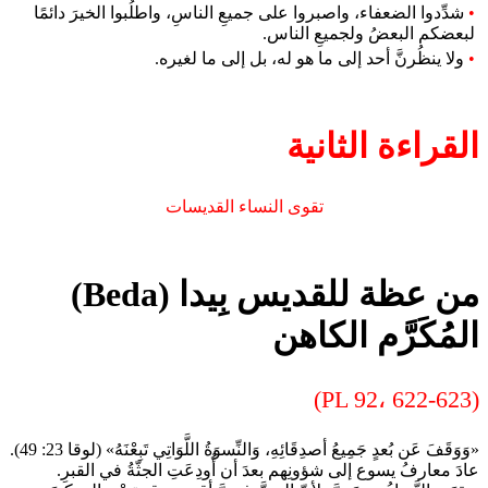
•
شدِّدوا الضعفاء، واصبروا على جميعِ الناسِ، واطلُبوا الخيرَ دائمًا
لبعضكم البعضُ ولجميعِ الناس.
•
ولا ينظُرنَّ أحد إلى ما هو له، بل إلى ما لغيره.
القراءة الثانية
تقوى النساء القديسات
من عظة للقديس بِيدا (Beda)
المُكَرَّم الكاهن
(PL 92، 622-623)
«وَوَقَفَ عَن بُعدٍ جَمِيعُ أصدِقَائِهِ، وَالنِّسوَةُ اللَّوَاتِي تَبِعْنَهُ» (لوقا 23: 49).
عادَ معارفُ يسوع إلى شؤونِهم بعدَ أن أُودِعَتِ الجثّةُ في القبرِ.