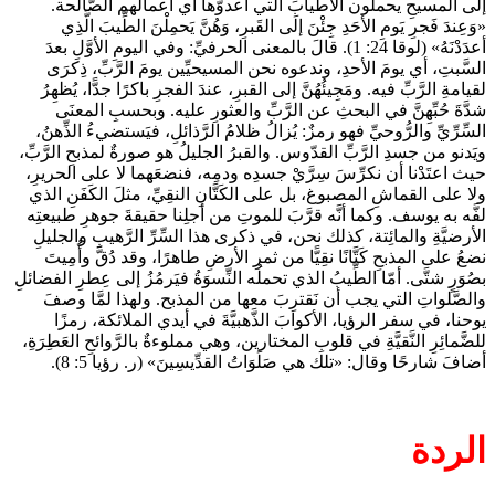
إلى المسيحِ يحملون الأطيابَ التي أعدوُّها أي أعمالَهم الصَّالحة.
«وَعِندَ فَجرِ يَومِ الأحَدِ جِئْنَ إلَى القَبرِ، وَهُنَّ يَحمِلْنَ الطِّيبَ الَّذِي
أعدَدْنَهُ» (لوقا 24: 1). قالَ بالمعنى الحرفيِّ: وفي اليومِ الأوَّلِ بعدَ
السَّبتِ، أي يومَ الأحدِ، وندعوه نحن المسيحيِّين يومَ الرَّبِّ، ذِكرَى
لقيامةِ الرَّبِّ فيه. ومَجِيئُهُنَّ إلى القبرِ، عندَ الفجرِ باكرًا جدًّا، يُظهِرُ
شدَّةَ حُبِّهِنَّ في البحثِ عن الرَّبِّ والعثورِ عليه. وبحسبِ المعنَى
السِّرِّيِّ والرُّوحيِّ فهو رمزٌ: يُزالُ ظلامُ الرَّذائلِ، فيَستضيءُ الذِّهنُ،
ويَدنو من جسدِ الرَّبِّ القدّوس. والقبرُ الجليلُ هو صورةٌ لمذبحِ الرَّبِّ،
حيث اعتَدْنا أن نكرِّسَ سِرَّيْ جسدِه ودمِه، فنضعَهما لا على الحريرِ،
ولا على القماشِ المصبوغ، بل على الكَتَّانِ النقِيِّ، مثلَ الكَفَنِ الذي
لفَّه به يوسف. وكما أنَّه قرَّبَ للموتِ من أجلِنا حقيقةَ جوهرِ طبيعتِه
الأرضيَّةِ والمائِتة، كذلك نحن، في ذكرى هذا السِّرِّ الرَّهيبِ والجليلِ
نضعُ على المذبحِ كَتَّانًا نقِيًّا من ثمرِ الأرضِ طاهرًا، وقد دُقَّ وأُمِيتَ
بصُوَرٍ شتَّى. أمّا الطِّيبُ الذي تحملُه النِّسوَةُ فيَرمُزُ إلى عِطرِ الفضائلِ
والصَّلواتِ التي يجب أن نَقترِبَ معها من المذبح. ولهذا لمَّا وصفَ
يوحنا، في سفر الرؤيا، الأكوابَ الذَّهبيَّةَ في أيدي الملائكة، رمزًا
للضَّمائِرِ النَّقيَّةِ في قلوبِ المختارين، وهي مملوءةٌ بالرَّوائحِ العَطِرَةِ،
أضافَ شارحًا وقال: «تلك هي صَلَوَاتُ القدِّيسِينَ» (ر. رؤيا 5: 8).
الردة