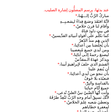
عند بدئها، يرسم المصلُّون إشارة الصليب.
مباركٌ الرَّبُّ إلـــهُنا،
*
لأنّهُ افتَقَدَ وصَنعَ فِداءً لـِشعـبِــهِ
وأقامَ لنا قرنَ خلاصْ،
*
في بيتِ داودَ فتاهُ
كما تكلَّم على أفواهِ أنبيائهِ القدِّيسينْ،
*
الذين هم منذُ الدّهرْ
بأن يُخلِّصَنا مِن أعدائِنا،
*
ومن أيدي جميعِ مُبغضينا
ليصنعَ رحمةً إلـى آبائِنا،
*
ويذكرَ عهدَهُ الـمقدَّسْ
القسَمَ الذي حلفَ لإبراهيمَ أبينا،
*
أن يُنعِمَ علينا
بأن ننجوَ من أيدي أعدائِنا،
*
فنعبُدَه بلا خَوفْ
بالقداسةِ والبِرّْ،
*
جميعَ أيّامِ حياتِنا
وأنت أيّها الصَّبيّ نبيَّ العليِّ تُدعى،
*
لأنَّكَ تسبِقُ أمام وجهِ الرّبِّ لتُعِدَّ طرُقَهُ
وتعطيَ شعبه عِلمَ الخلاصْ،
*
لمغفرةِ خطاياهم
بأحشاءِ رحمةِ إلهنا،
*