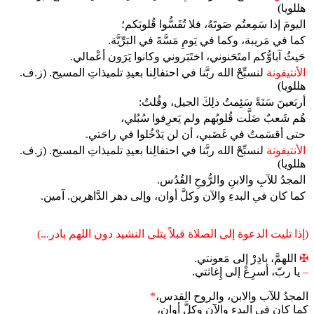
هللويا)
اليومَ إذا سَمِعتُم صَوتَهُ، فلا تُقَسُّوا قُلوبَكم؛
كما في مَريبة، وكما في يَومِ مَسَّةَ في البَرِّيَّة.
حَيثُ آباوُّكم امتَحَنوني، اختَبَروني وكانوا يَرَون أعْمالي.
الأنتيفونة
لنسبِّحْ الله ربَّنا في احتفالِنا بعيدِ تلميذاتِ المسيح. (ز.ف.
هللويا)
أربَعينَ سَنَةً سَئِمتُ ذلِكَ الجيل، وقُلتُ:
هُم شَعبٌ ضَلَّت قُلوبُهم ولم يَعرِفوا سُبُلي،
حتى أقسَمتُ في غَضَبي، أن لن يَدْخُلوا في راحَتي.
الأنتيفونة
لنسبِّحْ الله ربَّنا في احتفالِنا بعيدِ تلميذاتِ المسيح. (ز.ف.
هللويا)
المجدُ للآبِ والابنِ والرُّوحِ القُدُس.
كما كان في البدءِ والآن وكلَّ أوان، وإلى دهر الدَّاهرين. آمين.
(إذا تليت الدعوة إلى الصلاة قبلاً يتلى النشيد دون اللهم بادر...)
✠
اللهمَّ، بادِرْ إلى مَعونتي.
–
يا ربّ، أسرِعْ إلى إِغاثتي.
المجدُ للآب والابن، والروح القدس،
*
كما كان في البدء والآن وكلَّ أوان،