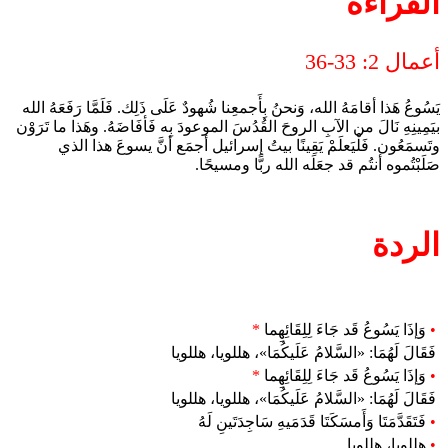
القراءة
أعمال 2: 33-36
يَسُوعُ هَذا أقامَهُ الله، وَنحنُ بِأَجمعِنا شُهودٌ عَلَى ذَلِك. فَلَمَّا رَفَعَهُ الله
بيَمِينِهِ نَالَ من الآبِ الروحَ القُدُسَ الموعودَ بِه فَأفَاضَهُ. وهَذا ما تَرَوْن
وتَسمَعُون. فَلْيَعلَمْ يَقِينًا بيتُ إسرائيل أجمَع أنَّ يسوعَ هذا الذي
صَلَبْتُموه أنتُم قد جعَلَه الله ربًّا ومسيحًا.
الردة
•
وَإذَا يَسُوعُ قَد جَاءَ لِلِقَائِهِما
*
فَقَالَ لَهُمَا: «السَّلامُ عَلَيكُمَا»، هللويا، هللويا
•
وَإذَا يَسُوعُ قَد جَاءَ لِلِقَائِهِما
*
فَقَالَ لَهُمَا: «السَّلامُ عَلَيكُمَا»، هللويا، هللويا
•
فَتَقَدَّمَتَا وَأَمسَكَتَا قَدَمَيهِ سَاجِدَتَينِ لَهُ
•
هللويا، هللويا