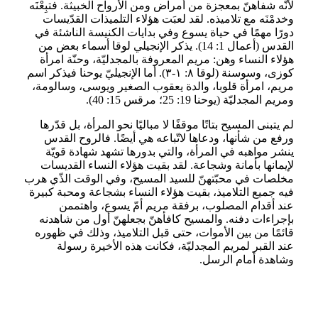
لأنّه شفاهنّ بمعجزة من أمراض ومن الأرواح الخبيثة. فتبِعْنَه
وخدمْنَه مع تلاميذه. لقد لعبَت هؤلاء التلميذات القدّيسات
دورًا مهمًا في حياة يسوع وفي بدايات الكنيسة الناشئة في
القدس (أعمال 1: 14). يذكر الإنجيلي لوقا أسماء بعض من
هؤلاء النساء وهن: مريم المعروفة بالمجدليّة، وحنّة امرأة
كوزى، وسوسنة (لوقا ٨: ١-٣). أما الإنجيليّ يوحنا فيذكر اسم
مريم، امرأة قلوبا، والدة يعقوب الصغير ويوسى، وسالومة،
ومريم المجدليّة (يوحنا 19: 25؛ مرقس 15: 40).
لم يتبنى المسيح بتاتًا موقفًا لا مباليًا نحو المرأة، بل قدّرها
ورفع من شأنها، ودعاها لاتّباعه هي أيضًا. فالروح القدس
ينشر مواهبه في المرأة، والتي بدورها تشهد شهادة قويّة
لإيمانها بأمانة وشجاعة. لقد بقيت هؤلاء النساء القديسات
مخلصات في محبّتهنّ للسيد المسيح، وفي الوقت الذّي هرب
فيه جميع التلاميذ، بقيت هؤلاء النساء بشجاعة ومحبة كبيرة
عند أقدام المصلوب، برفقة مريم أمّ يسوع، واهتممن
بإجراءات دفنه. والمسيح كافأهنّ بجعلهنّ أول من شاهدنه
قائمًا من بين الأموات، حتى قبل التلاميذ، وذلك في ظهوره
عند القبر لمريم المجدليّة، فكانت هذه الأخيرة رسولة
وشاهدة أمام الرسل.