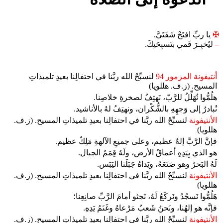
✠
يا ربِّ افتَحْ شَفَتَيَّ.
–
ليُخبِـرَ فَمي بتَسبِحَتِكَ.
أنتيفونة المزمور 94
لنسبِّحْ الله ربَّنا في احتفالِنا بعيدِ تلميذاتِ
المسيح. (ز.ف. هللويا)
هلُمُّوا نُهَلِّلُ للرَّبّ، نَهتِفُ لصخرةِ خلاصِنا.
نُبادرُ إلى وَجهِهِ بالشُّكْران، ونهتِفُ لهُ بالأناشيد.
الأنتيفونة
لنسبِّحْ الله ربَّنا في احتفالِنا بعيدِ تلميذاتِ المسيح. (ز.ف.
هللويا)
فإنَّ الرَّبَّ إلهٌ عظيم، وعلى جميعِ الآلهةِ مَلِكٌ عظيم.
هو الذي بِيَدِهِ أعماقُ الأرض، ولَهُ قِمَمُ الجبال.
لَهُ البَحرُ وهو صَنَعَهُ، ويَداهُ جَبَلَتا اليَبَس.
الأنتيفونة
لنسبِّحْ الله ربَّنا في احتفالِنا بعيدِ تلميذاتِ المسيح. (ز.ف.
هللويا)
هَلُمُّوا نَسجُدُ ونَركَعُ لَهُ، نَجثو أمامَ الرَّبِّ صانِعِنا؛
فإنَّه هو إلهُنا، ونَحنُ شَعبُ مَرْعاهُ وغَنَمُ يَدِهِ.
الأنتيفونة
لنسبِّحْ الله ربَّنا في احتفالِنا بعيدِ تلميذاتِ المسيح. (ز.ف.