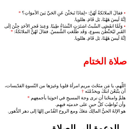
•
فقالَ الملائكةُ لَهُنَّ: «لِمَاذَا تَبحَثْنَ عَنِ الحَيِّ بَينَ الأموَاتِ؟
*
إنَّهُ لَيسَ هَهُنَا، بَل قَامَ. هللويا.
•
وَلَمَّا انقَضَى السَّبتُ اشتَرَتِ النِّسَاءُ طِيبًا. وَعِندَ فَجرِ الأحَدِ جِئْنَ إلَى
القَبرِ ليُحَنِّطْنَ يسوع، وَقَد طَلَعَتِ الشَّمسُ. فقالَ لهُنَّ الملائكةُ:
*
إنَّهُ لَيسَ هَهُنَا، بَل قَامَ. هللويا.
صلاة الختام
اللّهم، يا مَن منَحْتَ مريم امرأةَ قلوبا وغيرَها من النّسوةِ القدّيسات،
أن يتْبَعْنَ ابنَكَ ويخدُمْنَه
†
هلمَّ وامنحْنا أن نرى وجهَ المسيحِ في اخوتِنا بأجمعِهم
*
وأن نُواظِبَ كلَّ حينٍ على خدمتِه فيهِم.
هو الإلهُ الحيُّ المالِك مَعَكَ ومع الروح القُدُس إلهًا إلى دهر الدُّهور.
الدعوة إلى الصلاة