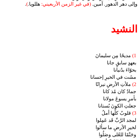
وإلى دهر الدهور. آمين.
(في غير الزمن الأربعيني:
هللويا.
)
.
النشيد
1)
مديحًا مِن سليمانَ
بعهدٍ سابقٍ جانا
بحوّاءَ بدُنيانا
مشَت في الخيرِ إحسانا
2)
ملأتِ الأرضِ نيرانًا
جمادٌ كان مُذ كانا
بأمرِ يسوعَ مولانا
جعلتِ الكونَ بُستانا
3)
قلوبٌ كلُّها أملُ
لمجد الرَّبِّ قَد عَمِلوا
لخيرِ الأرضِ ما سألوا
وحَتْمًا للعُلى وصَلُوا