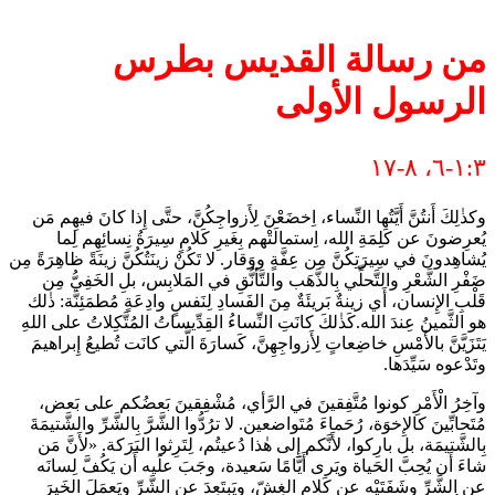
من رسالة القديس بطرس
الرسول الأولى
١:٣-٦، ٨-١٧
وكذٰلِكَ أَنتُنَّ أَيَّتُها النِّساء، اِخضَعْنَ لِأَزواجِكُنَّ، حتَّى إِذا كانَ فيهِم مَن
يُعرِضونَ عن كَلِمَةِ الله، اِستمالَتْهم بِغَيرِ كَلامٍ سِيرَةُ نِسائِهِم لِما
يُشاهِدونَ في سِيرَتِكُنَّ مِن عِفَّةٍ ووَقار. لا تَكُنْ زينَتُكُنَّ زينَةً ظاهِرَةً مِن
ضَفْرِ الشَّعْرِ والتَّحلِّي بِالذَّهَب والتَّأنُّقِ في المَلابِس، بلِ الخَفِيُّ مِن
قَلْبِ الإِنسان، أَي زينةٌ بَريئَةٌ مِنَ الفَسادِ لِنَفسٍ وادِعَةٍ مُطمَئِنَّة: ذٰلك
هو الثَّمينُ عِندَ الله.كَذٰلكَ كانَتِ النِّساءُ القِدِّيساتُ المُتَّكِلاتُ على اللهِ
يَتَزَيَّنَّ بالأَمْسِ خاضِعاتٍ لِأَزواجِهِنَّ، كَسارَةَ الَّتي كانَت تُطيعُ إِبراهيمَ
وتَدْعوه سَيِّدَها.
وآخِرُ الْأَمْرِ كونوا مُتَّفِقينَ في الرَّأي، مُشْفِقينَ بَعضُكم على بَعض،
مُتَحابِّينَ كالإِخوَة، رُحَماءَ مُتَواضعين. لا ترُدُّوا الشَّرَّ بِالشَّرِّ والشَّتيمَةَ
بِالشَّتيمَة، بل بارِكوا، لأَنَّكم إِلى هٰذا دُعيتُم، لِتَرِثوا البَرَكة. «لأَنَّ مَن
شاءَ أَن يُحِبَّ الحَياة ويَرى أَيَّامًا سَعيدة، وجَبَ علَيه أَن يَكُفَّ لِسانَه
عنِ الشَّرِّ وشَفَتَيْه عن كَلامِ الغِشّ، ويَبتَعِدَ عنِ الشَّرِّ ويَعمَلَ الخَيرَ