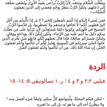
ويَطلُبَ السَّلامَ ويَتبَعَه، لِأَنَّ الرَّبَّ يُراعي بِعَينِه الأَبرارَ ويُصْغي سَمْعَه
إِلى دُعائِهم. ولٰكِنَّ الرَّبَّ يَنظُرُ بِوَجْهٍ مُغضَبٍ إِلى الَّذينَ يَعمَلونَ
السَّيِّئات».
فمَن يُسيءُ إِلَيكم إِذا كُنتم ناشِطينَ لِلخَير؟ لا بل إِذا تأَلَّمتُم مِن أَجْلِ
البِرّ فطوبى لَكم! لا تَخافوا وَعيدَهم ولا تَضطَرِبوا، بل قدِّسوا الرَّبَّ
المَسيحَ في قُلوبِكم. وكونوا دائِمًا مُستَعِدِّينَ لِأَن تَرُدُّوا على مَن يَطلُبُ
مِنكم دَليلَ ما أَنتم علَيه مِنَ الرَّجاء، ولٰكِن لِيَكُنْ ذٰلك بِوَداعَةٍ ووَقار،
وليَكُنْ ضَميرُكم صالِحًا، فإِذا قالَ بَعضُهم إِنَّكم فاعِلو شَرّ، يَخْزى الَّذينَ
عابوا حُسْنَ سِيرَتِكم في المسيح. فخَيرٌ لَكم أَن تَتأَلَّموا وأَنتُم تَعمَلونَ
الخَيْر، إِن شاءَ اللهُ ذٰلك، مِن أَن تَتأَلَّموا وأَنتُم تَعمَلونَ الشَّرّ.
الردة
فيلبي ٢:٢ و ٣ و ٤ ؛ ر. ١ تسالونيقي ٥: ١٤- ١٥
•
لتكن فيكم المحبّةُ، ولْيتواضَع كلٌّ منكم، وليعُدَّ غيرَه أفضل منه
*
ولا ينظُرنَّ أحد إلى ما هو له، بل إلى ما لغيره.