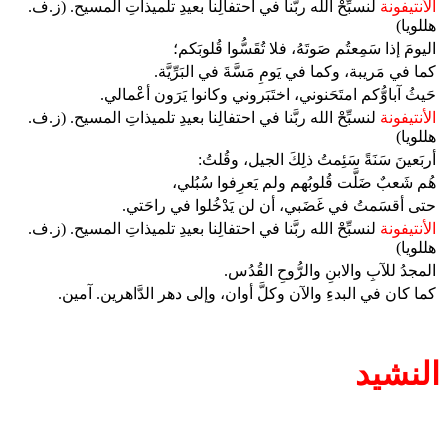
الأنتيفونة
لنسبِّحْ الله ربَّنا في احتفالِنا بعيدِ تلميذاتِ المسيح. (ز.ف.
هللويا)
اليومَ إذا سَمِعتُم صَوتَهُ، فلا تُقَسُّوا قُلوبَكم؛
كما في مَريبة، وكما في يَومِ مَسَّةَ في البَرِّيَّة.
حَيثُ آباوُّكم امتَحَنوني، اختَبَروني وكانوا يَرَون أعْمالي.
الأنتيفونة
لنسبِّحْ الله ربَّنا في احتفالِنا بعيدِ تلميذاتِ المسيح. (ز.ف.
هللويا)
أربَعينَ سَنَةً سَئِمتُ ذلِكَ الجيل، وقُلتُ:
هُم شَعبٌ ضَلَّت قُلوبُهم ولم يَعرِفوا سُبُلي،
حتى أقسَمتُ في غَضَبي، أن لن يَدْخُلوا في راحَتي.
الأنتيفونة
لنسبِّحْ الله ربَّنا في احتفالِنا بعيدِ تلميذاتِ المسيح. (ز.ف.
هللويا)
المجدُ للآبِ والابنِ والرُّوحِ القُدُس.
كما كان في البدءِ والآن وكلَّ أوان، وإلى دهر الدَّاهرين. آمين.
النشيد