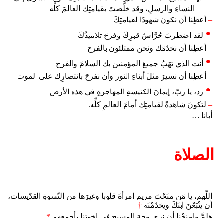
النساءِ والرسلِ، وقد خلَّصتَ بقيامتِك العالمَ كلَّه
–
أعطِنا أن نكونَ شهودًا لقيامتِكَ
لقد اضطربَ حُرَّاسُ قبرِكَ وفرحَ تلاميذُكَ
–
أعطِنا أن نخدُمَك ونحن ممتلئون بالفرح
أنت الذي تهَبُ جميعَ المؤمنين بك السلامَ والفرح
–
أعطِنا أن نسيرَ مثلَ أبناءِ النور وأن نفرحَ بانتصارِك على الموت
زد، يا ربّ، إيمانَ الكنيسةِ المهاجرةِ في هذه الأرض
–
لتكونَ شاهدةً لقيامتِك أمامَ العالمِ كلِّه.
أبانا …
الصلاة
اللّهم، يا مَن منَحْتَ مريم امرأةَ قلوبا وغيرَها من النّسوةِ القدّيسات،
أن يتْبَعْنَ ابنَكَ ويخدُمْنَه
†
هلمَّ وامنحْنا أن نرى وجهَ المسيحِ في اخوتِنا بأجمعِهم
*