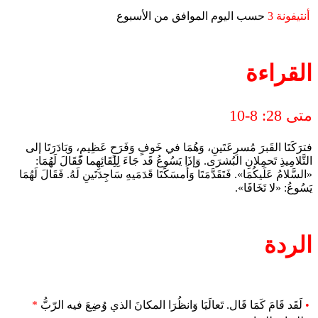
أنتيفونة 3
حسب اليوم الموافق من الأسبوع
القراءة
متى 28: 8-10
فترَكَتَا القَبرَ مُسرِعَتَينِ، وَهُمَا في خَوفٍ وَفَرَحٍ عَظِيمٍ، وَبَادَرَتَا إلى
التَّلامِيذِ تَحمِلانِ البُشرَى. وَإذَا يَسُوعُ قَد جَاءَ لِلِقَائِهِما فَقَالَ لَهُمَا:
«السَّلامُ عَلَيكُمَا». فَتَقَدَّمَتَا وَأَمسَكَتَا قَدَمَيهِ سَاجِدَتَينِ لَهُ. فَقَالَ لَهُمَا
يَسُوعُ: «لا تَخَافَا».
الردة
•
لَقَد قَامَ كَمَا قَال. تَعالَيَا وَانظُرَا المكانَ الذي وُضِعَ فيه الرّبُّ
*