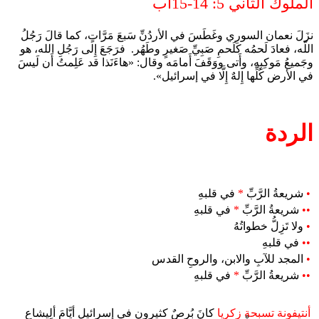
الملوك الثاني 5: 14-15أب
نزَلَ نعمان السوري وغَطَسَ في الأردُنِّ سَبعَ مَرَّاتٍ، كما قالَ رَجُلُ
اللّه، فعادَ لَحمُه كَلَحمِ صَبِيِّ صَغيرٍ وطَهُر. فرَجَعَ إِلى رَجُلِ الله، هو
وجَميعُ مَوكِبِه، وأَتى ووَقَفَ أَمامَه وقال: «هاءَنَذا قد عَلِمتُ أَن لَيسَ
في الأرض كُلِّها إِلهٌ إِلَّا في إسرائيل».
الردة
•
شريعةُ الرَّبِّ
*
في قلبهِ
••
شريعةُ الرَّبِّ
*
في قلبهِ
•
ولا تَزِلُّ خطواتُهُ
••
في قلبهِ
•
المجد للآبِ والابن، والروحِ القدس
••
شريعةُ الرَّبِّ
*
في قلبهِ
أنتيفونة تسبحة زكريا
كانَ بُرصٌ كثيرون في إسرائيل أيَّامَ ألِيشاع