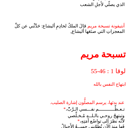
الذي يصلّي لأَجلِ الشعب
أنتيفونة تسبحة مريم
قالَ الملكُ لخادِمِ أليشاع: حَدِّثْني عن كلِّ
المعجزاتِ التي صنَعَها أليشاع.ِ
تسبحة مريم
لوقا 1 : 46-55
ابتهاج النفس بالله
عند بدئها، يرسم المصلُّون إشارة الصليب.
تـعـظِّـــــــــــم نفـــسي الـرَّبّْ،
*
وتبتهِجُ روحـي بالـلــهِ مُـخـلِّصي
لأنَّه نظرَ إلى تواضُع أمَتِهِ،
*
فَها منذ الآن تُطوِّبني جميــعُ الأَجيالْ