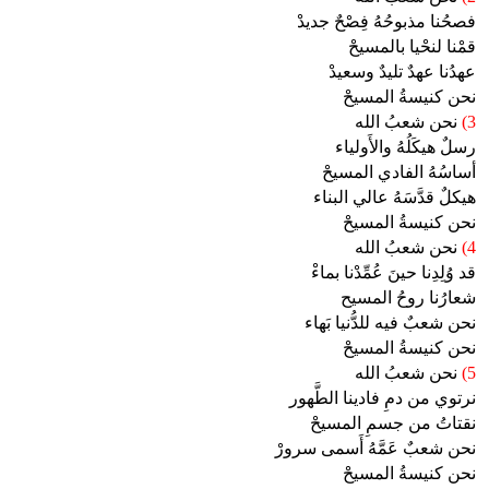
فصحُنا مذبوحُهُ فِصْحٌ جديدْ
قمْنا لنحْيا بالمسيحْ
عهدُنا عهدٌ تليدٌ وسعيدْ
نحن كنيسةُ المسيحْ
3)
نحن شعبُ الله
رسلٌ هيكَلُهُ والأَولياء
أساسُهُ الفادي المسيحْ
هيكلٌ قدَّسَهُ عالي البناء
نحن كنيسةُ المسيحْ
4)
نحن شعبُ الله
قد وُلِدِنا حينَ عُمِّدْنا بماءْ
شعارُنا روحُ المسيح
نحن شعبٌ فيه للدُّنيا بَهاء
نحن كنيسةُ المسيحْ
5)
نحن شعبُ الله
نرتوي من دمِ فادينا الطَّهور
نقتاتُ من جسمِ المسيحْ
نحن شعبٌ عَمَّهُ أَسمى سرورْ
نحن كنيسةُ المسيحْ