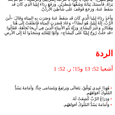
يَرَاهُ. فَأَمسَكَ ثِيَابَهُ وَشَقَّهَا شَطرَيْنِ. وَرَفَعَ رِدَاءَ إِيلِيا الَّذِي كَانَ قَد
سَقَطَ عَنهُ، وَرَجَعَ فَوَقَفَ عَلَى شَاطِئِ الأُردُنّ.
وَأَخَذَ رِدَاءَ إِيلِيا الَّذِي كَانَ قَد سَقَطَ عَنهُ وَضَرَبَ بِهِ المِيَاهَ وَقَالَ: «أَينَ
الرَّبُّ، إِلَهُ إِيلِيا، هُوَ أَيضًا؟» وَعَادَ فَضَرَبَ الِميَاهَ فَانفَلَقَتْ إِلَى هُنَا
وَهُنَاكَ، وَعَبَرَ أَلِيشَاع. وَرَآهُ بَنُو الأَنبِيَاءِ الَّذِينَ فِي أَرِيحَا تُجَاهَهُ، فَقَالُوا:
«قَد حَلَّتْ رُوحُ إِيلِيَّا عَلَى أَلِيشَاع». وَأَتَوْا لِلِقَائِهِ وَسَجَدُوا لَهُ إِلَى الأَرضِ.
الردة
أشعيا 52: 13 و15؛ ر. 52: 1
•
هُوَذَا عَبدِي يُوَفَّقُ، يَتَعَالَى وَيَرتَفِعُ وَيَتَسَامَى جِدًّا. وَأمَامَهُ يَسُدُّ
المُلُوكُ أفوَاهَهُم.
•
وَذِرَاعُ الرَّبِّ كُشِفَتْ لَهُ.
•
وَأمَامَهُ يَسُدُّ المُلُوكُ أفوَاهَهُم.