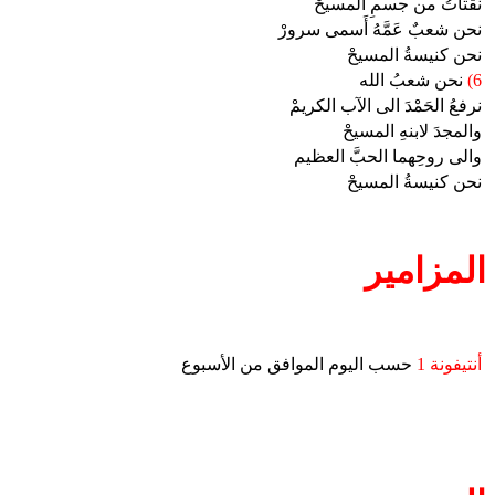
نقتاتُ من جسمِ المسيحْ
نحن شعبٌ عَمَّهُ أَسمى سرورْ
نحن كنيسةُ المسيحْ
6)
نحن شعبُ الله
نرفعُ الحَمْدَ الى الآب الكريمْ
والمجدَ لابنهِ المسيحْ
والى روحِهما الحبَّ العظيم
نحن كنيسةُ المسيحْ
المزامير
أنتيفونة 1
حسب اليوم الموافق من الأسبوع