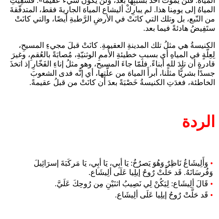
المياه. فلن يموتَ أحدٌ بسببِها بعد، ولن يكونَ شيءٌ عقيمًا». فشُفِيَتِ
المياهُ إلى يومِنا هذا. لم يبارِكْ أليشاع المياهَ الجاريةَ فقط، المتدفّقةَ
من النّبع، بل وتلك التي كانَتْ في الأرضِ الرَّطبةِ أيضًا، والتي كانَتْ
ستَفِيضُ هادئةً فيما بعد.
الكنيسةُ هي مثلُ تلك المدينةِ العقيمةِ. كانَتْ قبلَ مجيءِ المسيحِ،
لِعِلّةٍ في المياهِ أي بسببِ خطيئةِ الأُممِ الوثنيّةِ، مُصابَةً بالعُقمِ، وغيرَ
قادرةٍ أن تلِدَ للهِ أبناءً. فلمّا جاءَ المسيح، وهو مثلُ إناءِ الفَخّارِ إذ اتخذَ
جسدًا بشريًّا مثلَنا، أبرأَ المياهَ من علَّتِها، أي إنَّه فدى الشعوبَ
الخاطئة، فغدَتِ الكنيسةُ خَصْبَةً بعدَ أن كانَتْ من قبلُ عقيمةً.
الردة
•
وَأَلِيشَاعُ نَاظِرٌ وَهُوَ يَصرُخُ: يَا أبِي، يَا أبِي، يَا مَركَبَةَ إسرَائِيلَ
وَفُرسَانَهُ. قَد حَلَّتْ رٌوحُ إيلِيا عَلَى ألِيشَاع.
•
قَالَ ألِيشَاع: لِيَكُنْ لِي نَصِيبُ اثنَيْنِ مِن رُوحِكَ عَلَيَّ.
•
قَد حَلَّتْ رٌوحُ إيلِيا عَلَى ألِيشَاع.