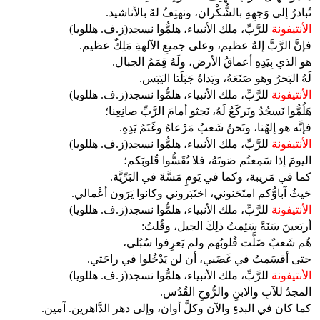
نُبادرُ إلى وَجهِهِ بالشُّكْران، ونهتِفُ لهُ بالأناشيد.
الأنتيفونة
للرَّبِّ، ملك الأنبياء، هلمُّوا نسجد(ز.ف. هللويا)
فإنَّ الرَّبَّ إلهٌ عظيم، وعلى جميعِ الآلهةِ مَلِكٌ عظيم.
هو الذي بِيَدِهِ أعماقُ الأرض، ولَهُ قِمَمُ الجبال.
لَهُ البَحرُ وهو صَنَعَهُ، ويَداهُ جَبَلَتا اليَبَس.
الأنتيفونة
للرَّبِّ، ملك الأنبياء، هلمُّوا نسجد(ز.ف. هللويا)
هَلُمُّوا نَسجُدُ ونَركَعُ لَهُ، نَجثو أمامَ الرَّبِّ صانِعِنا؛
فإنَّه هو إلهُنا، ونَحنُ شَعبُ مَرْعاهُ وغَنَمُ يَدِهِ.
الأنتيفونة
للرَّبِّ، ملك الأنبياء، هلمُّوا نسجد(ز.ف. هللويا)
اليومَ إذا سَمِعتُم صَوتَهُ، فلا تُقَسُّوا قُلوبَكم؛
كما في مَريبة، وكما في يَومِ مَسَّةَ في البَرِّيَّة.
حَيثُ آباوُّكم امتَحَنوني، اختَبَروني وكانوا يَرَون أعْمالي.
الأنتيفونة
للرَّبِّ، ملك الأنبياء، هلمُّوا نسجد(ز.ف. هللويا)
أربَعينَ سَنَةً سَئِمتُ ذلِكَ الجيل، وقُلتُ:
هُم شَعبٌ ضَلَّت قُلوبُهم ولم يَعرِفوا سُبُلي،
حتى أقسَمتُ في غَضَبي، أن لن يَدْخُلوا في راحَتي.
الأنتيفونة
للرَّبِّ، ملك الأنبياء، هلمُّوا نسجد(ز.ف. هللويا)
المجدُ للآبِ والابنِ والرُّوحِ القُدُس.
كما كان في البدءِ والآن وكلَّ أوان، وإلى دهر الدَّاهرين. آمين.