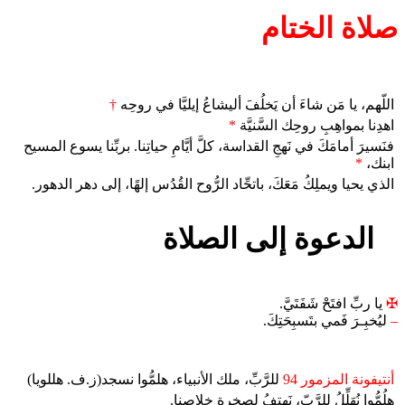
صلاة الختام
اللّهم، يا مَن شاءَ أن يَخلُفَ أليشاعُ إيليَّا في روحِه
†
اهدِنا بمواهِبِ روحِك السَّنيَّة
*
فنَسيرَ أمامَكَ في نَهجِ القداسة، كلَّ أيَّامِ حياتِنا. بربِّنا يسوع المسيح
ابنك،
*
الذي يحيا ويملِكُ مَعَكَ، باتحِّاد الرُّوح القُدُس إلهًا، إلى دهر الدهور.
الدعوة إلى الصلاة
✠
يا ربِّ افتَحْ شَفَتَيَّ.
–
ليُخبِـرَ فَمي بتَسبِحَتِكَ.
أنتيفونة المزمور 94
للرَّبِّ، ملك الأنبياء، هلمُّوا نسجد(ز.ف. هللويا)
هلُمُّوا نُهَلِّلُ للرَّبّ، نَهتِفُ لصخرةِ خلاصِنا.