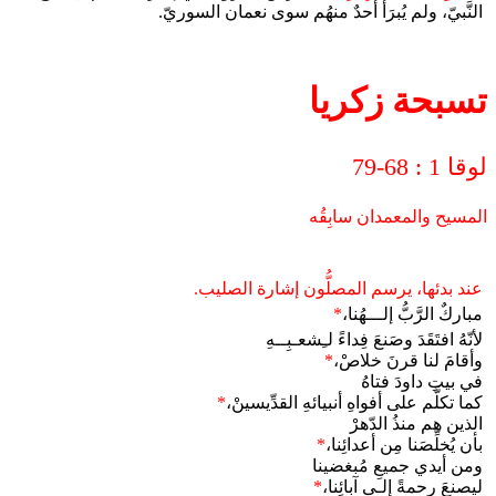
النَّبيّ، ولم يُبرَأْ أحدٌ منهُم سوى نعمان السوريّ.
تسبحة زكريا
لوقا 1 : 68-79
المسيح والمعمدان سابِقُه
عند بدئها، يرسم المصلُّون إشارة الصليب.
مباركٌ الرَّبُّ إلـــهُنا،
*
لأنّهُ افتَقَدَ وصَنعَ فِداءً لـِشعـبِــهِ
وأقامَ لنا قرنَ خلاصْ،
*
في بيتِ داودَ فتاهُ
كما تكلَّم على أفواهِ أنبيائهِ القدِّيسينْ،
*
الذين هم منذُ الدّهرْ
بأن يُخلِّصَنا مِن أعدائِنا،
*
ومن أيدي جميعِ مُبغضينا
ليصنعَ رحمةً إلـى آبائِنا،
*