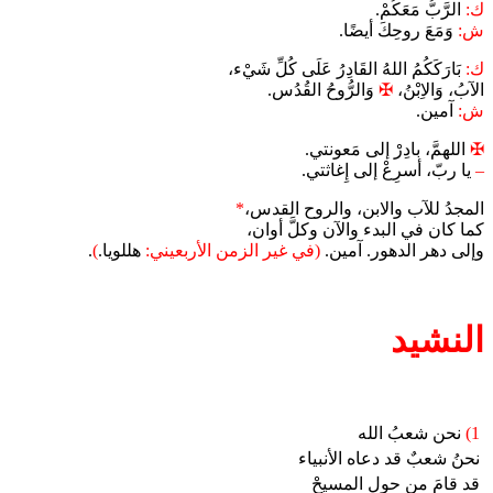
ك:
الرَّبُّ مَعَكُمْ.
ش:
وَمَعَ روحِكَ أيضًا.
ك:
بَارَكَكُمُ اللهُ القَادِرُ عَلَى كُلِّ شَيْء،
الآبُ، وَالاِبْنُ،
✠
وَالرُّوحُ القُدُس.
ش:
آمين.
✠
اللهمَّ، بادِرْ إلى مَعونتي.
–
يا ربّ، أسرِعْ إلى إِغاثتي.
المجدُ للآب والابن، والروح القدس،
*
كما كان في البدء والآن وكلَّ أوان،
وإلى دهر الدهور. آمين.
(في غير الزمن الأربعيني:
هللويا.
)
.
النشيد
1)
نحن شعبُ الله
نحنُ شعبٌ قد دعاه الأنبياء
قد قامَ من حولِ المسيحْ