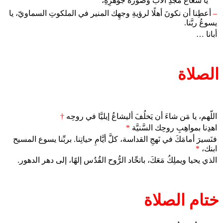
يا شعاعَ مجدِ الآب وصورةَ جوهرِهِ،
–
أعطِنا أن نكونَ أهلًا لرؤيةِ وجهِك المنير في الملكوتِ السماويّ، يا
يسوعُ ربَّنا.
أبانا …
الصلاة
اللّهم، يا مَن شاءَ أن يَخلُفَ أليشاعُ إيليَّا في روحِه
†
اهدِنا بمواهِبِ روحِك السَّنيَّة
*
فنَسيرَ أمامَكَ في نَهجِ القداسة، كلَّ أيَّامِ حياتِنا. بربِّنا يسوع المسيح
ابنك،
*
الذي يحيا ويملِكُ مَعَكَ، باتحِّاد الرُّوح القُدُس إلهًا، إلى دهر الدهور.
ختام الصلاة