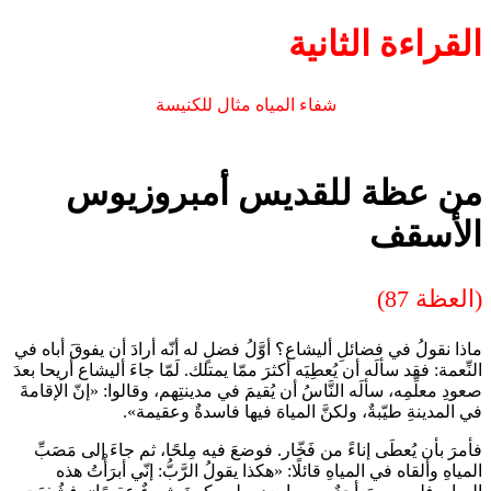
القراءة الثانية
شفاء المياه مثال للكنيسة
من عظة للقديس أمبروزيوس
الأسقف
(العظة 87)
ماذا نقولُ في فضائلِ أليشاع؟ أوَّلُ فضلٍ له أنّه أرادَ أن يفوقَ أباه في
النِّعمة: فقد سألَه أن يُعطِيَه أكثرَ ممّا يمتلك. لَمّا جاءَ أليشاع أريحا بعدَ
صعودِ معلِّمِه، سألَه النَّاسُ أن يُقيمَ في مدينتِهم، وقالوا: «إنّ الإقامةَ
في المدينةِ طيّبةٌ، ولكنَّ المياهَ فيها فاسدةٌ وعقيمة».
فأمرَ بأن يُعطَى إناءً من فَخّار. فوضعَ فيه مِلحًا، ثم جاءَ إلى مَصَبِّ
المياهِ وألقاه في المياهِ قائلًا: «هكذا يقولُ الرَّبُّ: إنّي أبرَأْتُ هذه