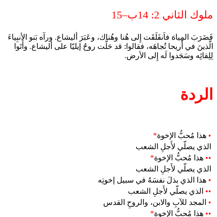
ملوك الثاني 2: 14ب–15
فَضَرَبَ المِياهَ فاَنفَلَقَت إِلى هُنا وهُناك، وعَبَرَ أليشاع. ورآه بَنو الأنبِياءَ
الَّذينَ في أَريحا تُجاهَه، فقالوا: قد حَلَّت روحُ إيليّا على أليشاع. وأَتَوا
لِلِقائِه وسَجَدوا لَه إِلى الأرض.
الردة
•
هذا مُحبُّ الإخوة
*
الذي يصلّي لأَجلِ الشعب
••
هذا مُحبُّ الإخوة
*
الذي يصلّي لأَجلِ الشعب
•
هذا الذي بذلَ نفسَهُ في سبيل إخوتِه
••
الذي يصلّي لأَجلِ الشعب
•
المجد للآبِ والابن، والروحِ القدس
••
هذا مُحبُّ الإخوة
*