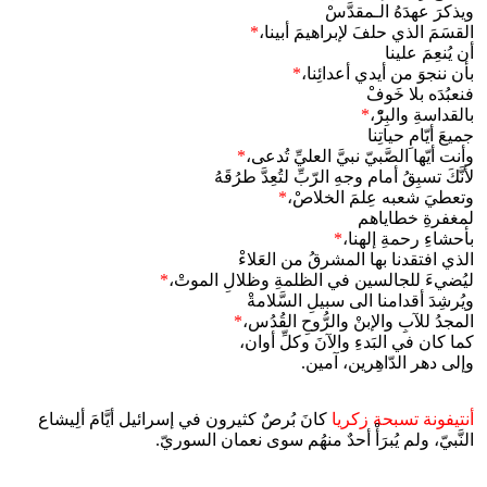
ويذكرَ عهدَهُ الـمقدَّسْ
القسَمَ الذي حلفَ لإبراهيمَ أبينا،
*
أن يُنعِمَ علينا
بأن ننجوَ من أيدي أعدائِنا،
*
فنعبُدَه بلا خَوفْ
بالقداسةِ والبِرّْ،
*
جميعَ أيّامِ حياتِنا
وأنت أيّها الصَّبيّ نبيَّ العليِّ تُدعى،
*
لأنَّكَ تسبِقُ أمام وجهِ الرّبِّ لتُعِدَّ طرُقَهُ
وتعطيَ شعبه عِلمَ الخلاصْ،
*
لمغفرةِ خطاياهم
بأحشاءِ رحمةِ إلهنا،
*
الذي افتقدنا بها المشرقُ من العَلاءْ
ليُضيءَ للجالسين في الظلمةِ وظلالِ الموتْ،
*
ويُرشِدَ أقدامنا الى سبيلِ السَّلامةْ
المجدُ للآبِ والإبنْ والرُّوحِ القُدُس،
*
كما كان في البَدءِ والآنَ وكلِّ أوان،
وإلى دهر الدّاهِرين، آمين.
أنتيفونة تسبحة زكريا
كانَ بُرصٌ كثيرون في إسرائيل أيَّامَ ألِيشاع
النَّبيّ، ولم يُبرَأْ أحدٌ منهُم سوى نعمان السوريّ.