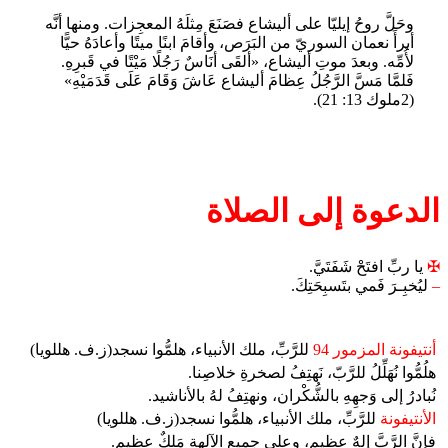
وحَلَّ روحُ إيليّا على أليشاع فصَنَعَ مِثلَهُ المعجِزات. ومنها أنَّه
أبرأَ نعمان السوريّ من البَرَص، وأقامَ ابنًا ميتًا وأعادَهُ حيًّا
لأُمِّه. وبعدَ موتِ أليشاع، «ألقَى أنَاسٌ رَجُلًا مَيْتًا في قَبرِهِ.
فَلمَّا مَسَّ الرَّجُلُ عِظامَ أليشاع عَاشَ وَقَامَ عَلَى قَدَمَيْهِ»
(2ملوك 13: 21).
الدعوة إلى الصلاة
✠
يا ربِّ افتَحْ شَفَتَيَّ.
–
ليُخبِـرَ فَمي بتَسبِحَتِكَ.
أنتيفونة المزمور 94
للرَّبِّ، ملك الأنبياء، هلمُّوا نسجد(ز.ف. هللويا)
هلُمُّوا نُهَلِّلُ للرَّبّ، نَهتِفُ لصخرةِ خلاصِنا.
نُبادرُ إلى وَجهِهِ بالشُّكْران، ونهتِفُ لهُ بالأناشيد.
الأنتيفونة
للرَّبِّ، ملك الأنبياء، هلمُّوا نسجد(ز.ف. هللويا)
فإنَّ الرَّبَّ إلهٌ عظيم، وعلى جميعِ الآلهةِ مَلِكٌ عظيم.