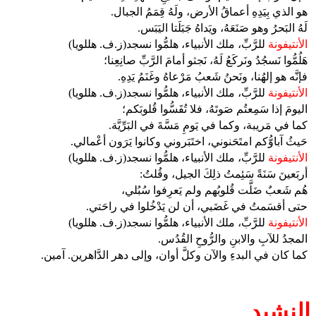
هو الذي بِيَدِهِ أعماقُ الأرض، ولَهُ قِمَمُ الجبال.
لَهُ البَحرُ وهو صَنَعَهُ، ويَداهُ جَبَلَتا اليَبَس.
الأنتيفونة
للرَّبِّ، ملك الأنبياء، هلمُّوا نسجد(ز.ف. هللويا)
هَلُمُّوا نَسجُدُ ونَركَعُ لَهُ، نَجثو أمامَ الرَّبِّ صانِعِنا؛
فإنَّه هو إلهُنا، ونَحنُ شَعبُ مَرْعاهُ وغَنَمُ يَدِهِ.
الأنتيفونة
للرَّبِّ، ملك الأنبياء، هلمُّوا نسجد(ز.ف. هللويا)
اليومَ إذا سَمِعتُم صَوتَهُ، فلا تُقَسُّوا قُلوبَكم؛
كما في مَريبة، وكما في يَومِ مَسَّةَ في البَرِّيَّة.
حَيثُ آباوُّكم امتَحَنوني، اختَبَروني وكانوا يَرَون أعْمالي.
الأنتيفونة
للرَّبِّ، ملك الأنبياء، هلمُّوا نسجد(ز.ف. هللويا)
أربَعينَ سَنَةً سَئِمتُ ذلِكَ الجيل، وقُلتُ:
هُم شَعبٌ ضَلَّت قُلوبُهم ولم يَعرِفوا سُبُلي،
حتى أقسَمتُ في غَضَبي، أن لن يَدْخُلوا في راحَتي.
الأنتيفونة
للرَّبِّ، ملك الأنبياء، هلمُّوا نسجد(ز.ف. هللويا)
المجدُ للآبِ والابنِ والرُّوحِ القُدُس.
كما كان في البدءِ والآن وكلَّ أوان، وإلى دهر الدَّاهرين. آمين.
النشيد