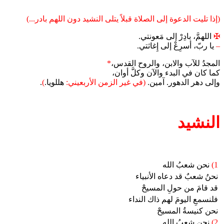
(إذا تليت الدعوة إلى الصلاة قبلاً يتلى النشيد دون اللهم بادر...)
✠
اللهمَّ، بادِرْ إلى مَعونتي.
–
يا ربّ، أسرِعْ إلى إِغاثتي.
المجدُ للآب والابن، والروح القدس،
*
كما كان في البدء والآن وكلَّ أوان،
وإلى دهر الدهور. آمين.
(في غير الزمن الأربعيني:
هللويا.
)
.
النشيد
1)
نحن شعبُ الله
نحنُ شعبٌ قد دعاه الأنبياء
قد قامَ من حولِ المسيحْ
فلنسمعِ اليومَ لهم ذاك النداء
نحن كنيسةُ المسيحْ
2)
نحن شعبُ الله