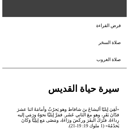
فرض القراءة
صلاة السحَر
صلاة الغروب
سيرة حياة القديس
«لَقِيَ إيليّا أليشاعَ بنَ شافاط وهو يَحرُثُ وأمامَهُ اثنا عشرَ
فدّانَ بَقَرٍ، وهو معَ الثاني عَشَر. فمَرَّ إيليَّا نحوَهُ ورَمَى إليه
رِداءَهُ. فتَرَكَ البقَرَ وركَضَ ورَاءَهُ، ومَضَى مَع إيلِيَّا وَكَانَ
يَخدُمُهُ» (1 ملوك 19: 19-21).