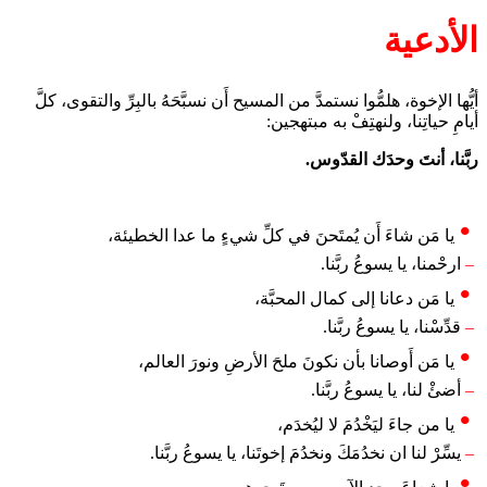
الأدعية
أيُّها الإخوة، هلمُّوا نستمدَّ من المسيح أَن نسبَّحَهُ بالبِرِّ والتقوى، كلَّ
أيامِ حياتِنا، ولنهتِفْ به مبتهجين:
ربَّنا، أنتَ وحدَك القدّوس.
يا مَن شاءَ أَن يُمتَحنَ في كلِّ شيءٍ ما عدا الخطيئة،
–
ارحْمنا، يا يسوعُ ربَّنا.
يا مَن دعانا إلى كمال المحبَّة،
–
قدِّسْنا، يا يسوعُ ربَّنا.
يا مَن أَوصانا بأن نكونَ ملحَ الأرضِ ونورَ العالم،
–
أضئْ لنا، يا يسوعُ ربَّنا.
يا من جاءَ ليَخْدُمَ لا ليُخدَم،
–
يسِّرْ لنا ان نخدُمَكَ ونخدُمَ إخوتَنا، يا يسوعُ ربَّنا.