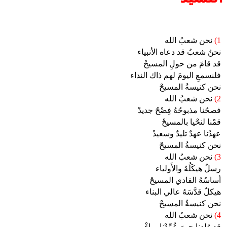
1)
نحن شعبُ الله
نحنُ شعبٌ قد دعاه الأنبياء
قد قامَ من حولِ المسيحْ
فلنسمعِ اليومَ لهم ذاك النداء
نحن كنيسةُ المسيحْ
2)
نحن شعبُ الله
فصحُنا مذبوحُهُ فِصْحٌ جديدْ
قمْنا لنحْيا بالمسيحْ
عهدُنا عهدٌ تليدٌ وسعيدْ
نحن كنيسةُ المسيحْ
3)
نحن شعبُ الله
رسلٌ هيكَلُهُ والأَولياء
أساسُهُ الفادي المسيحْ
هيكلٌ قدَّسَهُ عالي البناء
نحن كنيسةُ المسيحْ
4)
نحن شعبُ الله
قد وُلِدِنا حينَ عُمِّدْنا بماءْ