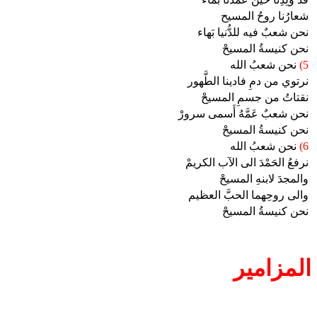
شعارُنا روحُ المسيح
نحن شعبٌ فيه للدُّنيا بَهاء
نحن كنيسةُ المسيحْ
5)
نحن شعبُ الله
نرتوي من دمِ فادينا الطَّهور
نقتاتُ من جسمِ المسيحْ
نحن شعبٌ عَمَّهُ أَسمى سرورْ
نحن كنيسةُ المسيحْ
6)
نحن شعبُ الله
نرفعُ الحَمْدَ الى الآب الكريمْ
والمجدَ لابنهِ المسيحْ
والى روحِهما الحبَّ العظيم
نحن كنيسةُ المسيحْ
المزامير