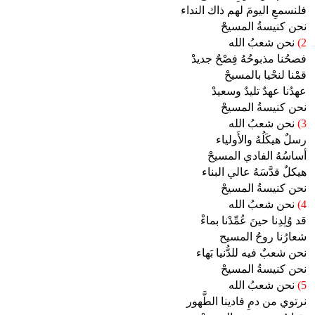
فلنسمعِ اليومَ لهم ذاك النداء
نحن كنيسةُ المسيحْ
2)
نحن شعبُ الله
فصحُنا مذبوحُهُ فِصْحٌ جديدْ
قمْنا لنحْيا بالمسيحْ
عهدُنا عهدٌ تليدٌ وسعيدْ
نحن كنيسةُ المسيحْ
3)
نحن شعبُ الله
رسلٌ هيكَلُهُ والأَولياء
أساسُهُ الفادي المسيحْ
هيكلٌ قدَّسَهُ عالي البناء
نحن كنيسةُ المسيحْ
4)
نحن شعبُ الله
قد وُلِدِنا حينَ عُمِّدْنا بماءْ
شعارُنا روحُ المسيح
نحن شعبٌ فيه للدُّنيا بَهاء
نحن كنيسةُ المسيحْ
5)
نحن شعبُ الله
نرتوي من دمِ فادينا الطَّهور