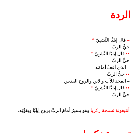
الردة
–
قال إيليَّا التِّشبِيّ
*
حيٌّ الربّ.
••
قال إيليَّا التِّشبِيّ
*
حيٌّ الربّ.
–
الذي أقفُ أمامَه
••
حيٌّ الربّ
– المجد للآب والابن والروح القدس
••
قال إيليَّا التِّشبِيّ
*
حيٌّ الربّ.
أنتيفونة تسبحة زكريا
وهو يسيرُ أمامَ الربِّ بروحِ إيلِيّا وبقوَّتِه.