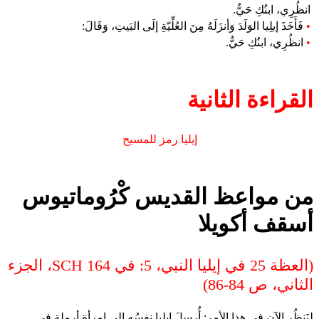
انظُرِي، ابنُكِ حَيٌّ.
•
فَأَخَذَ إيلِيا الوَلَدَ وَأنزَلَهُ مِنَ العُلِّيّةِ إلَى البَيتِ، وَقَالَ:
•
انظُرِي، ابنُكِ حَيٌّ.
القراءة الثانية
إيليا رمز للمسيح
من مواعظ القديس كْرُوماتيوس
أسقف أكويلا
(العظة 25 في إيليا النبي، 5: في SCH 164، الجزء
الثاني، ص 84-86)
لِنَنظُرِ الآن في هذا الأمرِ: أُرسِلَ إيلِيا نفسُه إلى امرأةٍ أرملةٍ في