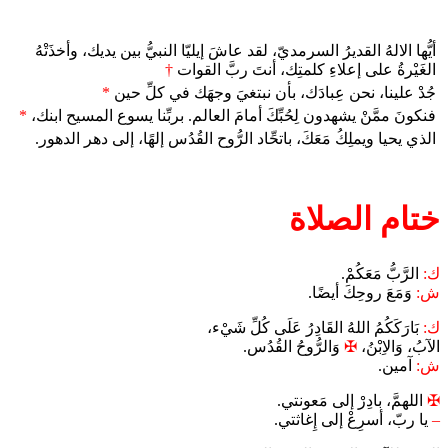
أيُّها الالهُ القديرُ السرمديّ، لقد عاشَ إيليّا النبيُّ بين يديك، وأخذَتْهُ
الغَيْرةُ على إعلاءِ كلمتِك، أنتَ ربَّ القوات
†
جُدْ علينا، نحن عِبادَك، بأن نبتغيَ وجهَك في كلِّ حين
*
فنكونَ ممَّنْ يشهدون لِحُبِّكَ أمامَ العالم. بربِّنا يسوع المسيح ابنك،
*
الذي يحيا ويملِكُ مَعَكَ، باتحِّاد الرُّوح القُدُس إلهًا، إلى دهر الدهور.
ختام الصلاة
ك:
الرَّبُّ مَعَكُمْ.
ش:
وَمَعَ روحِكَ أيضًا.
ك:
بَارَكَكُمُ اللهُ القَادِرُ عَلَى كُلِّ شَيْء،
الآبُ، وَالاِبْنُ،
✠
وَالرُّوحُ القُدُس.
ش:
آمين.
✠
اللهمَّ، بادِرْ إلى مَعونتي.
–
يا ربّ، أسرِعْ إلى إِغاثتي.