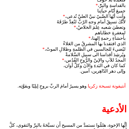
بالقداسةِ والبِرّْ،
*
جميعَ أيّامِ حياتِنا
وأنت أيّها الصَّبيّ نبيَّ العليِّ تُدعى،
*
لأنَّكَ تسبِقُ أمام وجهِ الرّبِّ لتُعِدَّ طرُقَهُ
وتعطيَ شعبه عِلمَ الخلاصْ،
*
لمغفرةِ خطاياهم
بأحشاءِ رحمةِ إلهنا،
*
الذي افتقدنا بها المشرقُ من العَلاءْ
ليُضيءَ للجالسين في الظلمةِ وظلالِ الموتْ،
*
ويُرشِدَ أقدامنا الى سبيلِ السَّلامةْ
المجدُ للآبِ والإبنْ والرُّوحِ القُدُس،
*
كما كان في البَدءِ والآنَ وكلِّ أوان،
وإلى دهر الدّاهِرين، آمين.
أنتيفونة تسبحة زكريا
وهو يسيرُ أمامَ الربِّ بروحِ إيلِيّا وبقوَّتِه.
الأدعية
أيُّها الإخوة، هلمُّوا نستمدَّ من المسيح أَن نسبَّحَهُ بالبِرِّ والتقوى، كلَّ