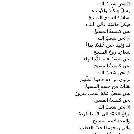
3)
نحن شعبُ الله
رسلٌ هيكَلُهُ والأَولياء
أساسُهُ الفادي المسيحْ
هيكلٌ قدَّسَهُ عالي البناء
نحن كنيسةُ المسيحْ
4)
نحن شعبُ الله
قد وُلِدِنا حينَ عُمِّدْنا بماءْ
شعارُنا روحُ المسيح
نحن شعبٌ فيه للدُّنيا بَهاء
نحن كنيسةُ المسيحْ
5)
نحن شعبُ الله
نرتوي من دمِ فادينا الطَّهور
نقتاتُ من جسمِ المسيحْ
نحن شعبٌ عَمَّهُ أَسمى سرورْ
نحن كنيسةُ المسيحْ
6)
نحن شعبُ الله
نرفعُ الحَمْدَ الى الآب الكريمْ
والمجدَ لابنهِ المسيحْ
والى روحِهما الحبَّ العظيم