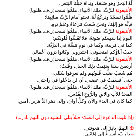
لَهُ البَحرُ وهو صَنَعَهُ، ويَداهُ جَبَلَتا اليَبَس.
الأنتيفونة
للرَّبِّ، ملك الأنبياء، هلمُّوا نسجد(ز.ف. هللويا)
هَلُمُّوا نَسجُدُ ونَركَعُ لَهُ، نَجثو أمامَ الرَّبِّ صانِعِنا؛
فإنَّه هو إلهُنا، ونَحنُ شَعبُ مَرْعاهُ وغَنَمُ يَدِهِ.
الأنتيفونة
للرَّبِّ، ملك الأنبياء، هلمُّوا نسجد(ز.ف. هللويا)
اليومَ إذا سَمِعتُم صَوتَهُ، فلا تُقَسُّوا قُلوبَكم؛
كما في مَريبة، وكما في يَومِ مَسَّةَ في البَرِّيَّة.
حَيثُ آباوُّكم امتَحَنوني، اختَبَروني وكانوا يَرَون أعْمالي.
الأنتيفونة
للرَّبِّ، ملك الأنبياء، هلمُّوا نسجد(ز.ف. هللويا)
أربَعينَ سَنَةً سَئِمتُ ذلِكَ الجيل، وقُلتُ:
هُم شَعبٌ ضَلَّت قُلوبُهم ولم يَعرِفوا سُبُلي،
حتى أقسَمتُ في غَضَبي، أن لن يَدْخُلوا في راحَتي.
الأنتيفونة
للرَّبِّ، ملك الأنبياء، هلمُّوا نسجد(ز.ف. هللويا)
المجدُ للآبِ والابنِ والرُّوحِ القُدُس.
كما كان في البدءِ والآن وكلَّ أوان، وإلى دهر الدَّاهرين. آمين.
(إذا تليت الدعوة إلى الصلاة قبلاً يتلى النشيد دون اللهم بادر...)
✠
اللهمَّ، بادِرْ إلى مَعونتي.
–
يا ربّ، أسرِعْ إلى إِغاثتي.