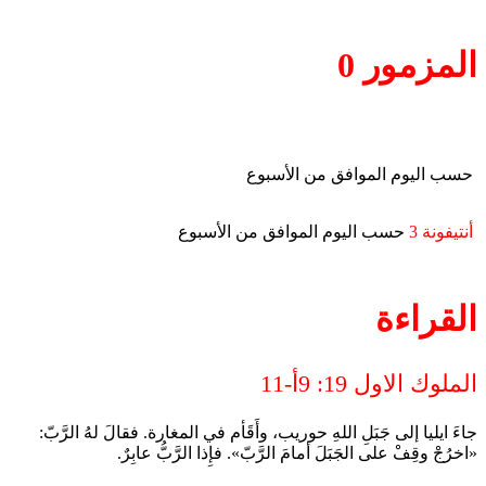
المزمور 0
حسب اليوم الموافق من الأسبوع
أنتيفونة 3
حسب اليوم الموافق من الأسبوع
القراءة
الملوك الاول 19: 9أ-11
جاءَ ايليا إلى جَبَلِ اللهِ حوريب، وأَقَأم في المغارة. فقالَ لهُ الرَّبّ:
«اخرُجْ وقِفْ على الجَبَلَ أمامَ الرَّبّ». فإِذا الرَّبُّ عابِرٌ.