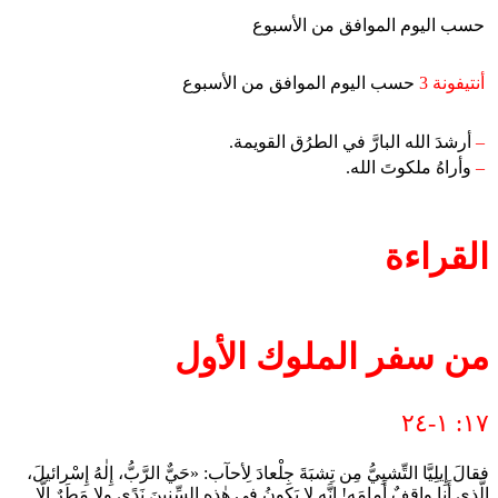
حسب اليوم الموافق من الأسبوع
أنتيفونة 3
حسب اليوم الموافق من الأسبوع
–
أرشدَ الله البارَّ في الطرُق القويمة.
–
وأراهُ ملكوتَ الله.
القراءة
من سفر الملوك الأول
١٧: ١-٢٤
فقالَ إِيلِيَّا التِّشبِيُّ مِن تِشبَةَ جِلْعادَ لِأحآب: «حَيٌّ الرَّبُّ، إِلٰهُ إِسْرائيلَ،
الَّذي أَنا واقِفٌ أَمامَه! إِنَّه لا يَكونُ في هٰذه السِّنينَ نَدًى ولا مَطَرٌ إِلَّا