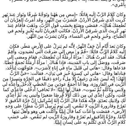
بِأَمْري».
وكانَ كَلامُ الرَّبِّ إِلَيه قائلًا: «إِمضِ مِن هٰهُنا وتَوَجَّهْ شَرقًا وتَوارَ عِندَ نَهرِ
كَريت الَّذي شَرقِيَّ الأُردُنّ. فتَشرَبُ مِنَ النَّهرِ، وقَد أَمَرتُ الغِرْبانَ أَن
تُطعِمَكَ هُناكَ». فمَضَى وصَنَعَ بِحَسَبِ قَولِ الرَّبّ، وذَهَبَ فأَقامَ عِندَ
نَهرِ كَريتَ الَّذي شَرقِيَّ الأُردُنّ. فكانَتِ الغِربانُ تَأتيه بُخُبزٍ ولَحمٍ في
الصَّباح، وخُبزٍ ولَحمٍ في المَساء، وكانَ يَشرَبُ مِنَ النَّهْر.
وكانَ بَعدَ أَيَّامٍ أَنْ جَفَّ النَّهرُ، لِأَنَّه لم يَنزِلْ على الأَرضِ مَطَر. فكانَ
إِلَيه كَلامُ الرَّبِّ قائِلًا: «قُمْ وٱمضِ إِلى صَرفَتَ الَّتي لصَيدون، وأَقِمْ
هُناكَ، فقَد أَمَرتُ هُناكَ ٱمرَأَةً أَرمَلَةً أَن تُطعِمَكَ». فقامَ ومضى إِلى
صَرفَت، ووَصَلَ إِلى بابِ المَدينة، فإِذا هُناكَ ٱمرَأَةٌ أَرمَلَةٌ تَجمَعُ حَطَبًا.
فدَعاها وقال: «هاتي لي قَليلَ ماءٍ في إِناءٍ لِأَشرَب». فتَوَجَّهَت لِتأخُذ،
فناداها وقال: «هاتي لي كِسرَةَ خُبزٍ في يَدِكِ». فقالَت: «حَيٌّ الرَّبُّ
إِلٰهُكَ! إِنَّه لَيسَ عِنْدي رَغيفٌ إِلَّا مِلءَ راحَةٍ دَقيقًا في الجَرَّةِ ويَسيرًا مِنَ
الزَّيتِ في القارورَة، وها أَنا أَجمَعُ عودَينِ مِنَ الحَطَبِ لِأَدخُلَ وأُعِدَّه لي
ولِابني ونَأكُلَه ثُمَّ نَموت». فقالَ لَها إِيلِيَّا: «لا تَخافي! أُدخُلي فأَعِدِّي كما
قُلتِ، ولٰكِن أَعِدِّي لي مِن ذٰلك أَوَّلًا قُرصًا صَغيرًا وأتيني بِه، ثُمَّ أَعِدِّي
لَكِ ولِابنِكِ بَعدَئِذٍ. فإِنَّه هٰكذا قالَ الرَّبُّ إِلٰهُ إِسْرائيل: إِنَّ جَرَّةَ الدَّقيقِ لا
تَفرُغ وقارورةَ الزَّيتِ لا تَنقُص، إِلى يَومِ يُرسِلُ الرَّبُّ مَطَرًا على وَجهِ
الأَرض». فمَضَت وأَعَدَّت كما قالَ إِيلِيَّا وأَكَلَت هي وهو وأَهلُ بَيتِها
أَيَّامًا. وجَرَّةُ الدَّقيقِ لم تَفرُغ وقارورَةُ الزَّيتِ لم تَنقُص، على حَسَبِ
كَلامِ الرَّبِّ الَّذي تَكَلَّمَ بِه على لِسانِ إِيلِيَّا.