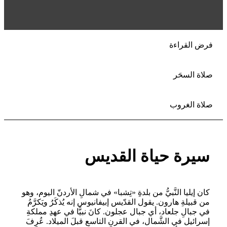
فرض القراءة
صلاة السحَر
صلاة الغروب
سيرة حياة القديس
كان إيليا النَّبيُّ من بلدةِ «تِشبا» في شمالِ الأردنّ اليوم، وهو
من قبيلةِ هارون. يقول القدّيس إبيفانيوس إنه يُذكَرُ ويَكرَّمُ
في جبالِ جلعاد، أي جبال عجلون. كانَ نبيًّا في عهدِ مملكةِ
إسرائيل في الشَّمال، في القرنِ التاسعِ قبلَ الميلاد. عُرِفَ