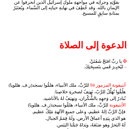
بقوَّتِهِ وجرأتِه في مواجهةِ ملوكِ إسرائيل الذين انحرفوا عن
الإيمانِ بالله. وقد خُطِفَ في نهايةِ حياتِه إلى السَّماء. ويُعتَبَرُ
بمثابةِ سابِقٍ للمسيح.
الدعوة إلى الصلاة
✠
يا ربِّ افتَحْ شَفَتَيَّ.
–
ليُخبِـرَ فَمي بتَسبِحَتِكَ.
أنتيفونة المزمور 94
للرَّبِّ، ملك الأنبياء، هلمُّوا نسجد(ز.ف. هللويا)
هلُمُّوا نُهَلِّلُ للرَّبّ، نَهتِفُ لصخرةِ خلاصِنا.
نُبادرُ إلى وَجهِهِ بالشُّكْران، ونهتِفُ لهُ بالأناشيد.
الأنتيفونة
للرَّبِّ، ملك الأنبياء، هلمُّوا نسجد(ز.ف. هللويا)
فإنَّ الرَّبَّ إلهٌ عظيم، وعلى جميعِ الآلهةِ مَلِكٌ عظيم.
هو الذي بِيَدِهِ أعماقُ الأرض، ولَهُ قِمَمُ الجبال.
لَهُ البَحرُ وهو صَنَعَهُ، ويَداهُ جَبَلَتا اليَبَس.