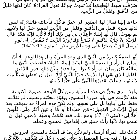
صَرْفَت صيدا، ليُطعِمَها فلا تموتُ جوعًا. تقولُ القراءةُ: كانَ لدَيْها قليلٌ
من الدَّقيقِ وقليلٌ من الزَّيتِ.
جاءها إيلِيا فقالَ لها: اصنَعِي لي خبزًا فآكُلَ. فأجابَتْه قائلةً: إنّه ليس
لدَيْها سوى قليلٍ من الدَّقيقِ وقليلٍ من الزَّيتِ لتصنعَ خبزًا لها ولابنِها،
ثم تموتُ. قال لها إيليا: «أعِدِّي لي مِن ذَلِكَ أوّلًا لآكُلَ. فإنّه هكذا قالَ
الرَّبُّ: إنَّ جَرَّةَ الدَّقِيقِ لا تَفرَغُ وَقَارُورَةَ الزَّيتِ لا تَنقُصُ، إلَى يَومِ
يُرسِلُ الرَّبُّ مَطَرًا عَلَى وَجهِ الأرض» (ر. 1 ملوك 17: 13-14).
إنَّها لنعمةٌ كبيرةٌ من النَّبيِّ الذي وعدَ المرأةَ مثلَ هذا الوعدِ. إلا أنّ
إيمانَ المرأةِ زادَ نعمةَ النبيِّ. آمنَتْ إيمانًا كاملًا، فأعطَتِ النَّبيَّ ما
سألَتْه.كانَ إيمانُ المرأةِ كبيرًا، وما حدثَ يبيِّنُ ذلك. فمِن الدَّقيقِ
القليلِ الذي بقيَ لها قدَّمَتْ خبزًا للنَّبيِّ أوّلًا، قبلَ أن تُعطِيَ شيئًا منه
لأبنائِها، إذ غلَبَ تقديرُها للنَّبيِّ على حبِّها لأبنائِها.
ولهذا، نرى بحقٍّ في هذه المرأةِ، ومن كلِّ الأوجه، صورةَ الكنيسة:
فقد كرَّمَتْ في إيليا صورةَ المسيح، وبقوّةِ محبّتِه ونعمتِه، لم تقدِّمْه
فقط على أبنائِها بل على نفسِها. ولم تكُنْ هذه المرأةُ قد سمِعَتْ بعدُ
قولَ الرَّبِّ في الإنجيل: «مَن أحَبَّ أبًا أو أُمًّا أو بَنِينَ أكثَرَ مِنِّي، فَلَيسَ
أهلًا لِي» (متى 10: 37). ومع ذلك، فقد تمَّمَتْ وصيّةَ الإنجيلِ قبلَ أن
تسمعَ بها. لأنّها رأَتْ حينئِذٍ في إيليا سِرَّ المسيحِ وعملَه.
كانَتْ تلك المرأةُ أرملةً، ولم تكُنْ بعدُ قد آمنَتْ بالمسيح العروسِ
الذي قالَ فيه يوحنا المعمدان: «يَأتِي بَعدِي رَجُلٌ قَد تَقَدَّمَنِي، لأنَّهُ كَانَ