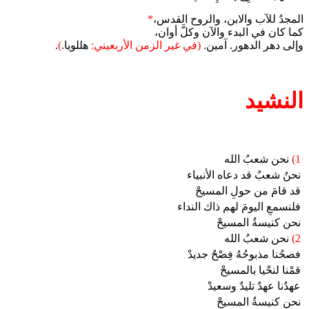
المجدُ للآب والابن، والروح القدس،
*
كما كان في البدء والآن وكلَّ أوان،
وإلى دهر الدهور. آمين.
(في غير الزمن الأربعيني:
هللويا.
)
.
النشيد
1)
نحن شعبُ الله
نحنُ شعبٌ قد دعاه الأنبياء
قد قامَ من حولِ المسيحْ
فلنسمعِ اليومَ لهم ذاك النداء
نحن كنيسةُ المسيحْ
2)
نحن شعبُ الله
فصحُنا مذبوحُهُ فِصْحٌ جديدْ
قمْنا لنحْيا بالمسيحْ
عهدُنا عهدٌ تليدٌ وسعيدْ
نحن كنيسةُ المسيحْ