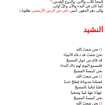
المجدُ للآب والابن، والروح القدس،
*
كما كان في البدء والآن وكلَّ أوان،
وإلى دهر الدهور. آمين.
(في غير الزمن الأربعيني:
هللويا.
)
.
النشيد
1)
نحن شعبُ الله
نحنُ شعبٌ قد دعاه الأنبياء
قد قامَ من حولِ المسيحْ
فلنسمعِ اليومَ لهم ذاك النداء
نحن كنيسةُ المسيحْ
2)
نحن شعبُ الله
فصحُنا مذبوحُهُ فِصْحٌ جديدْ
قمْنا لنحْيا بالمسيحْ
عهدُنا عهدٌ تليدٌ وسعيدْ
نحن كنيسةُ المسيحْ
3)
نحن شعبُ الله