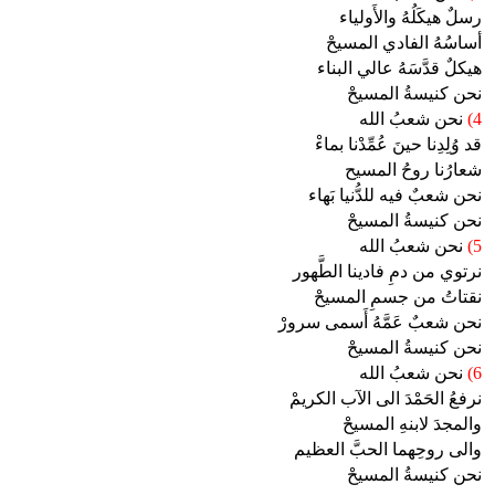
رسلٌ هيكَلُهُ والأَولياء
أساسُهُ الفادي المسيحْ
هيكلٌ قدَّسَهُ عالي البناء
نحن كنيسةُ المسيحْ
4)
نحن شعبُ الله
قد وُلِدِنا حينَ عُمِّدْنا بماءْ
شعارُنا روحُ المسيح
نحن شعبٌ فيه للدُّنيا بَهاء
نحن كنيسةُ المسيحْ
5)
نحن شعبُ الله
نرتوي من دمِ فادينا الطَّهور
نقتاتُ من جسمِ المسيحْ
نحن شعبٌ عَمَّهُ أَسمى سرورْ
نحن كنيسةُ المسيحْ
6)
نحن شعبُ الله
نرفعُ الحَمْدَ الى الآب الكريمْ
والمجدَ لابنهِ المسيحْ
والى روحِهما الحبَّ العظيم
نحن كنيسةُ المسيحْ