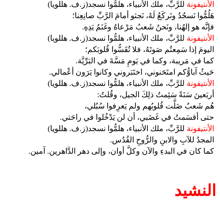
الأنتيفونة
للرَّبِّ، ملك الأنبياء، هلمُّوا نسجد(ز.ف. هللويا)
هَلُمُّوا نَسجُدُ ونَركَعُ لَهُ، نَجثو أمامَ الرَّبِّ صانِعِنا؛
فإنَّه هو إلهُنا، ونَحنُ شَعبُ مَرْعاهُ وغَنَمُ يَدِهِ.
الأنتيفونة
للرَّبِّ، ملك الأنبياء، هلمُّوا نسجد(ز.ف. هللويا)
اليومَ إذا سَمِعتُم صَوتَهُ، فلا تُقَسُّوا قُلوبَكم؛
كما في مَريبة، وكما في يَومِ مَسَّةَ في البَرِّيَّة.
حَيثُ آباوُّكم امتَحَنوني، اختَبَروني وكانوا يَرَون أعْمالي.
الأنتيفونة
للرَّبِّ، ملك الأنبياء، هلمُّوا نسجد(ز.ف. هللويا)
أربَعينَ سَنَةً سَئِمتُ ذلِكَ الجيل، وقُلتُ:
هُم شَعبٌ ضَلَّت قُلوبُهم ولم يَعرِفوا سُبُلي،
حتى أقسَمتُ في غَضَبي، أن لن يَدْخُلوا في راحَتي.
الأنتيفونة
للرَّبِّ، ملك الأنبياء، هلمُّوا نسجد(ز.ف. هللويا)
المجدُ للآبِ والابنِ والرُّوحِ القُدُس.
كما كان في البدءِ والآن وكلَّ أوان، وإلى دهر الدَّاهرين. آمين.
النشيد