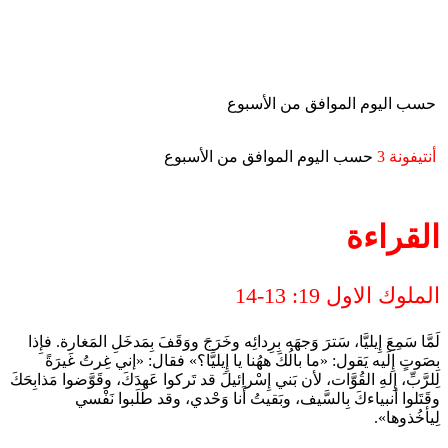
حسب اليوم الموافق من الأسبوع
أنتيفونة 3
حسب اليوم الموافق من الأسبوع
القراءة
الملوك الاول 19: 13-14
لَمَّا سَمِعَ إِيليَّا، سَترَ وَجهَه بِرِدائِه وخَرَجَ ووَقَفَ بِمَدخَلِ المَغارة. فإِذا
بِصَوتٍ إِلَيه يَقول: «ما بالُكَ ههُنا يا إِيليَّا؟» فقال: «إني غِرتُ غَيرَةً
لِلرَّبِّ، إِلهِ القُوَّات، لأن بَني إِسْرائيلَ قد تَركوا عَهدَكَ، وقَوَّضوا مَذابِحَكَ
وقَتَلوا أنبياءكَ بِالسَّيف، وبَقيتُ أَنا وَحْدي، وقد طَلَبوا نَفْسي
لِيأخُذوها».