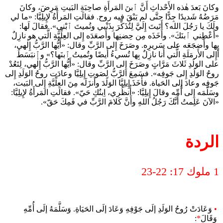
وكانَ بَعدَ هٰذه الأَحْداثِ أَنَّ ٱبنَ المَرأَةِ صاحِبَةِ البَيتِ مَرِضَ، وكانَ
مَرَضُهُ شَديدًا جِدًّا حتَّى لم يَبْقَ فيه روح. فقالَتِ المَرأَةُ لإِيلِيَّا: «ما لي
ولَكَ يا رَجُلَ الله؟ أَتَيتَ إِلَيَّ لِتُذَكِّرَ بِذَنْبي وتُميتَ ٱبْني». فقالَ لَها:
«أَعْطِني ٱبنَكَ». وأَخَذَه مِن حِضنِها وأَصعَدَه إِلى العِلِّيَّةِ الَّتي هو نازِلٌ
بِها وأَضجَعَه على سَريرِه. وصَرَخَ إِلى الرَّبِّ وقال: «أَيُّها الرَّبُّ إِلٰهي،
أَإِلى الأَرمَلَةِ الَّتي أَنا نازِلٌ بِها تُسيءُ أَيضًا وتُميتُ ٱبنَها؟» وٱنبَسَطَ
على الوَلَدِ ثَلاثَ مَرَّاتٍ وصَرَخَ إِلى الرَّبِّ وقال: «أَيُّها الرَّبُّ إِلٰهي، لِتَعُدْ
روحُ الوَلَدِ إِلى جَوفِه». فسَمِعَ الرَّبُّ لِصَوتِ إِيلِيَّا وعادَت روحُ الوَلَدِ إِلى
جَوفِه وعادَ إِلى الحَياة. فأَخَذَ إِيلِيَّا الوَلَدَ وأَنزَلَه مِنَ العِلِّيَّةِ إِلى البَيت،
وسَلَّمَه إِلى أُمِّه وقالَ إِيلِيَّا: «أُنظُري، اِبنُكِ حَيّ». فقالَتِ المَرأَةُ لإِيلِيَّا:
«الآنَ عَلِمتُ أَنَّكَ رَجُلُ اللهِ وأَنَّ كَلامَ الرَّبِّ في فَمِكَ حَقّ».
الردة
1 ملوك 17: 22-23
•
وَعَادَتْ رُوحُ الوَلَدِ إلَى جَوْفِهِ وَعَادَ إلَى الحَيَاةِ. وَسَلَّمَهُ إلَى أُمِّهِ
وَقَالَ
*
: