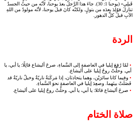
قَبلِي» (يوحنا 1: 30). جاءَ هذا الرَّجلُ بعدَ يوحنا، لأنّه من حيثُ الجسدُ
تنازلَ فوُلِدَ بعدَه من بتولٍ. ولكنّه كانَ قبلَ يوحنا، لأنّه مولودٌ من اللهِ
الآبِ قبلَ كلِّ الدهور.
الردة
•
لمّا رُفِعَ إيليا في العاصفةِ إلى السَّماءِ، صرخَ أليشاع قائِلًا: يا أبي، يا
أبي. وحلَّتْ روحُ إيليا على أليشاع.
•
وفيما كانا سائرَيْن، وهما يتحادثان، إذا مَركَبَةٌ ناريّةٌ وخيلٌ ناريّةٌ قد
فَصَلَتْ بينَهما. وصعِدَ إيليا في العاصفةِ نحوَ السَّماءِ.
•
صرخَ أليشاع قائلا: يا أبي، يا أبي. وحلَّتْ روحُ إيليا على أليشاع.
صلاة الختام