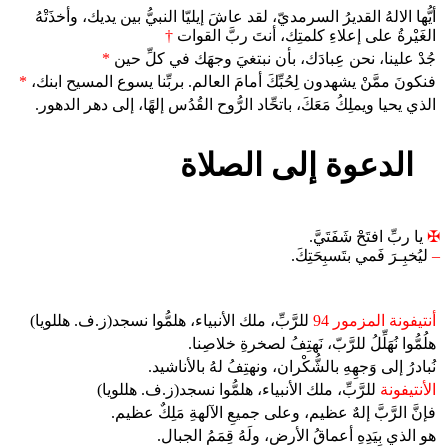
أيُّها الالهُ القديرُ السرمديّ، لقد عاشَ إيليّا النبيُّ بين يديك، وأخذَتْهُ
الغَيْرةُ على إعلاءِ كلمتِك، أنتَ ربَّ القوات
†
جُدْ علينا، نحن عِبادَك، بأن نبتغيَ وجهَك في كلِّ حين
*
فنكونَ ممَّنْ يشهدون لِحُبِّكَ أمامَ العالم. بربِّنا يسوع المسيح ابنك،
*
الذي يحيا ويملِكُ مَعَكَ، باتحِّاد الرُّوح القُدُس إلهًا، إلى دهر الدهور.
الدعوة إلى الصلاة
✠
يا ربِّ افتَحْ شَفَتَيَّ.
–
ليُخبِـرَ فَمي بتَسبِحَتِكَ.
أنتيفونة المزمور 94
للرَّبِّ، ملك الأنبياء، هلمُّوا نسجد(ز.ف. هللويا)
هلُمُّوا نُهَلِّلُ للرَّبّ، نَهتِفُ لصخرةِ خلاصِنا.
نُبادرُ إلى وَجهِهِ بالشُّكْران، ونهتِفُ لهُ بالأناشيد.
الأنتيفونة
للرَّبِّ، ملك الأنبياء، هلمُّوا نسجد(ز.ف. هللويا)
فإنَّ الرَّبَّ إلهٌ عظيم، وعلى جميعِ الآلهةِ مَلِكٌ عظيم.
هو الذي بِيَدِهِ أعماقُ الأرض، ولَهُ قِمَمُ الجبال.