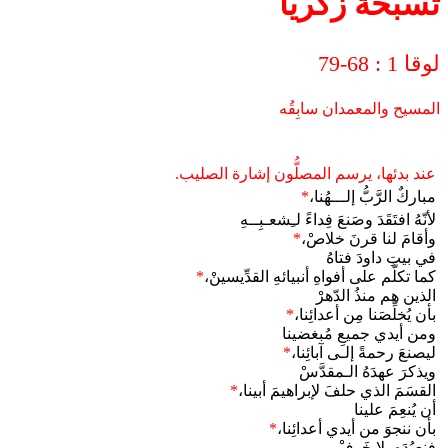
تسبحة زكريا
لوقا 1 : 68-79
المسيح والمعمدان سابِقُه
عند بدئها، يرسم المصلُّون إشارة الصليب.
مباركٌ الرَّبُّ إلـــهُنا،
*
لأنّهُ افتَقَدَ وصَنعَ فِداءً لـِشعـبِــهِ
وأقامَ لنا قرنَ خلاصْ،
*
في بيتِ داودَ فتاهُ
كما تكلَّم على أفواهِ أنبيائهِ القدِّيسينْ،
*
الذين هم منذُ الدّهرْ
بأن يُخلِّصَنا مِن أعدائِنا،
*
ومن أيدي جميعِ مُبغضينا
ليصنعَ رحمةً إلـى آبائِنا،
*
ويذكرَ عهدَهُ الـمقدَّسْ
القسَمَ الذي حلفَ لإبراهيمَ أبينا،
*
أن يُنعِمَ علينا
بأن ننجوَ من أيدي أعدائِنا،
*
فنعبُدَه بلا خَوفْ