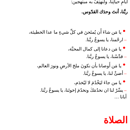
أيامِ حياتِنا، ولنهتِفْ به مبتهجين:
ربَّنا، أنتَ وحدَك القدّوس.
يا مَن شاءَ أَن يُمتَحنَ في كلِّ شيءٍ ما عدا الخطيئة،
–
ارحْمنا، يا يسوعُ ربَّنا.
يا مَن دعانا إلى كمال المحبَّة،
–
قدِّسْنا، يا يسوعُ ربَّنا.
يا مَن أَوصانا بأن نكونَ ملحَ الأرضِ ونورَ العالم،
–
أضئْ لنا، يا يسوعُ ربَّنا.
يا من جاءَ ليَخْدُمَ لا ليُخدَم،
–
يسِّرْ لنا ان نخدُمَكَ ونخدُمَ إخوتَنا، يا يسوعُ ربَّنا.
أبانا …
الصلاة