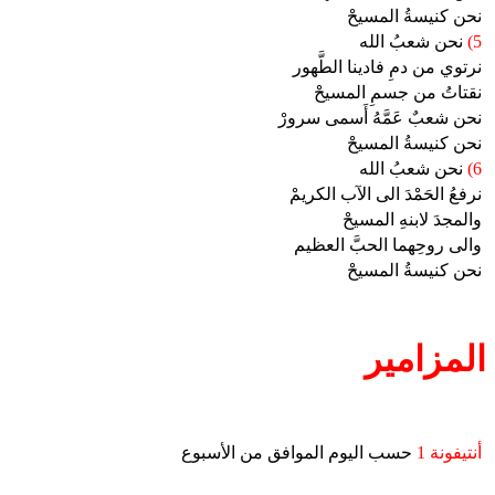
نحن كنيسةُ المسيحْ
5)
نحن شعبُ الله
نرتوي من دمِ فادينا الطَّهور
نقتاتُ من جسمِ المسيحْ
نحن شعبٌ عَمَّهُ أَسمى سرورْ
نحن كنيسةُ المسيحْ
6)
نحن شعبُ الله
نرفعُ الحَمْدَ الى الآب الكريمْ
والمجدَ لابنهِ المسيحْ
والى روحِهما الحبَّ العظيم
نحن كنيسةُ المسيحْ
المزامير
أنتيفونة 1
حسب اليوم الموافق من الأسبوع