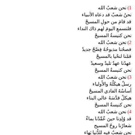
1)
نحن شعبُ الله
نحنُ شعبٌ قد دعاه الأنبياء
قد قامَ من حولِ المسيحْ
فلنسمعِ اليومَ لهم ذاك النداء
نحن كنيسةُ المسيحْ
2)
نحن شعبُ الله
فصحُنا مذبوحُهُ فِصْحٌ جديدْ
قمْنا لنحْيا بالمسيحْ
عهدُنا عهدٌ تليدٌ وسعيدْ
نحن كنيسةُ المسيحْ
3)
نحن شعبُ الله
رسلٌ هيكَلُهُ والأَولياء
أساسُهُ الفادي المسيحْ
هيكلٌ قدَّسَهُ عالي البناء
نحن كنيسةُ المسيحْ
4)
نحن شعبُ الله
قد وُلِدِنا حينَ عُمِّدْنا بماءْ
شعارُنا روحُ المسيح
نحن شعبٌ فيه للدُّنيا بَهاء