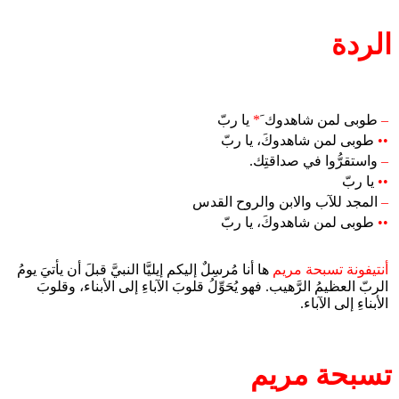
الردة
–
طوبى لمن شاهدوك َ
*
يا ربّ
••
طوبى لمن شاهدوكَ، يا ربّ
–
واستقرُّوا في صداقتِك.
••
يا ربّ
–
المجد للآب والابن والروح القدس
••
طوبى لمن شاهدوكَ، يا ربّ
أنتيفونة تسبحة مريم
ها أنا مُرسِلٌ إليكم إيليَّا النبيَّ قبلَ أن يأتيَ يومُ
الربّ العظيمُ الرَّهيب. فهو يُحَوِّلُ قلوبَ الآباءِ إلى الأبناء، وقلوبَ
الأبناءِ إلى الآباء.
تسبحة مريم