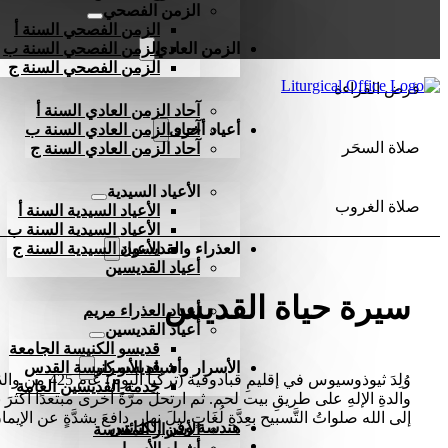
الزمن الفصحي
الزمن الفصحي السنة أ
الزمن العادي
الزمن الفصحي السنة ب
الزمن الفصحي السنة ج
فرض القراءة
آحاد الزمن العادي السنة أ
أعياد أخرى
آحاد الزمن العادي السنة ب
صلاة السحَر
آحاد الزمن العادي السنة ج
الأعياد السيدية
صلاة الغروب
الأعياد السيدية السنة أ
الأعياد السيدية السنة ب
العذراء والقديسون
الأعياد السيدية السنة ج
أعياد القديسين
سيرة حياة القديس
أعياد العذراء مريم
أعياد القديسين
قديسو الكنيسة الجامعة
الأسرار وأشباه الأسرار
قديسو كنيسة القدس
خدمة القديسين العامة
والدةِ الإلهِ على طريقِ بيت لحم. ثم ارتحلَ مرّةً أخرى مبتعدًا أكثرَ ن
إلى الله صلواتُ التَّسبيح بعِدَّةِ لُغَاتٍ ليلَ نهار. دافعَ بشدَّةٍ عن الإيمان القويمِ، وجعلَ نفسَه كُلًّا 
هندسة وفن الكنائس
الأسرار المقدسة