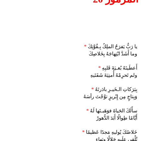
يا رَبُّ يَفرَحُ الملِكُ بِـقُوَّتِكَ
*
وما أَشَدَّ ابْتِهاجَهُ بِخَلاصِكَ
أَعطَيتَهُ بُغـيَةَ قَلبِهِ
*
ولم تَحرِمْهُ أُمنِيَةَ شَفَتَيهِ
بِبَرَكاتِ الـخَيـرِ بادَرتَهُ
*
وَبِتاجٍ مِن إِبْريزٍ توَّجْتَ رأسَهُ
سأَلَكَ الحَياةَ فوَهَبـتَها لَهُ
*
أَيَّامًا طِوالًا أَبَدَ الدُّهورْ
خَلاصُكَ يُوليهِ مَجدًا عَظيمًا
*
تُلْقي علَيهِ جَلالًا وبَهاء