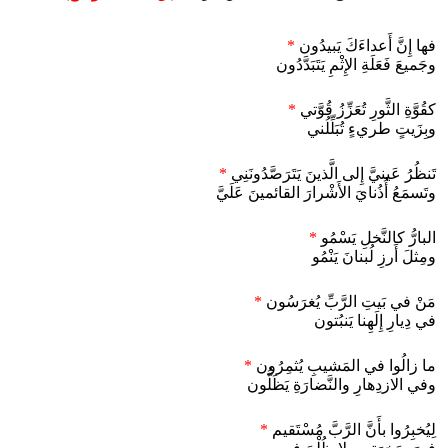
فها إِنَّ أَعداءَكَ يَبيدُون
*
وجَميعَ فَعَلَةِ الإِثْمِ يَتَبَدَّدُون
كقُوَّةِ الثَّورِ تُعَزِّزُ قُوَّتي
*
وبِزَيتٍ طريءٍ تُبَلِّلُني
تَنظُرُ عَينيَّ إِلى الَّذينَ يَتَرَصَّدُونَنِي
*
وتَسمَعُ أُذُنايَ الأَشْرارَ القائمينَ عَلَيَّ
البارُّ كالنَّخلِ يَسْمُو
*
ومِثلَ أَرزِ لُبنانَ يَنْمُو
مَنْ في بَيتِ الرَّبِّ يُغرَسُون
*
في دِيارِ إِلَهِنا يَنبُتون
ما زالُوا في المَشيبِ يُثمِرُون
*
وفي الازدِهارِ والنَّضارَةِ يَظَلُّون
لِيُخبِرُوا بأَنَّ الرَّبَّ مُسْتَقيم
*