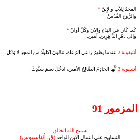
المجدُ لِلآبِ والإِبنْ
*
والرُّوحِ القُدُسْ
كَما كَان في البَدْءِ والآنَ وكُلّ أوانْ
*
وإلى دَهْرِ الدَّاهِرِينْ. آمين.
أنتيفونة 2
عندما يظهرُ راعي الرُعاة، تنالونَ إكليلًا من المجدِ لا يَذْبُل.
أنتيفونة 3
أَيُّها الخادِمُ الصَّالِحُ الأمين، ادخُلْ نعيمَ سَيِّدِكَ.
المزمور 91
تسبيح الله الخالق
(ق. أثناسيوس)
التسابيح على أعمال الابن الواحد