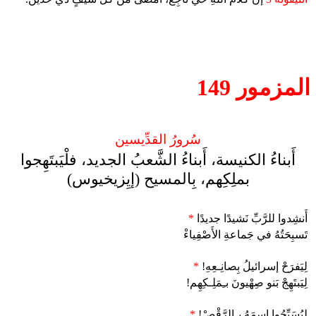
المزمور 149
سُرورُ القدِّيسين
أَبناءُ الكنيسة، أَبناءُ الشَّعبُ الجديد، فلْيَبتَهِجوا
بملِكِهم، بِالمسيح (إيِزيخيوس)
أَنشِدوا للرَّبِّ نَشيدًا جديدًا
*
تَسبِحَتُهُ في جَماعةِ الأَصْفِياءْ
لِيَفرَحْ إسرائيلُ بِصانِـعِهِ!
*
لِيَبتَهِجْ بَنو صِهْيونَ بـِمَلِـكِهِم!
لِيُسَبِّحُوا اسمَهُ بِـالرَّقْصْ!
*