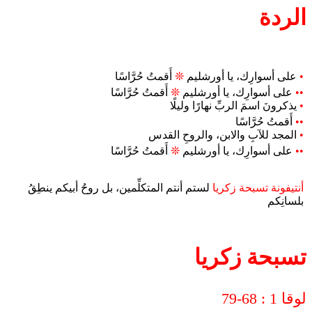
الردة
•
على أسوارِك، يا أورشليم
❊
أَقمتُ حُرَّاسًا
••
على أسوارِك، يا أورشليم
❊
أَقمتُ حُرَّاسًا
•
يذكرونَ اسمَ الربِّ نهارًا وليلًا
••
أَقمتُ حُرَّاسًا
•
المجد للآبِ والابن، والروحِ القدس
••
على أسوارِك، يا أورشليم
❊
أَقمتُ حُرَّاسًا
أنتيفونة تسبحة زكريا
لستم أنتم المتكلِّمين، بل روحُ أبيكم ينطِقُ
بلسانِكم
تسبحة زكريا
لوقا 1 : 68-79