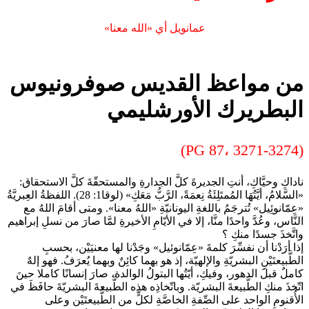
عمانويل أي «الله معنا»
من مواعظ القديس صوفرونيوس
البطريرك الأورشليمي
(PG 87، 3271-3274)
ناداكِ وحيَّاكِ، أنتِ الجديرةَ كلَّ الجدارةِ والمستحقّةَ كلَّ الاستحقاق:
«السَّلامُ، أيَّتُهَا المُمتَلِئَةُ نِعمَةً، الرَّبُّ مَعَكِ» (لوقا1: 28). اللفظةُ العِبريَّةُ
«عِمّانوئِيل» تُترجَمُ باللغةِ اليونانيّةِ «اللهُ معنا». ومتى أقامَ اللهُ مع
النَّاس، وعُدَّ واحدًا منَّا، إلا في الأيّامِ الأخيرةِ لمَّا صارَ من نسلِ إبراهيم
واتَّخذَ جسدًا منكِ ؟
إذا أرَدْنا أن نفسِّرَ كلمةَ «عِمّانوئيل» وجَدْنا لها معنيَيْن، بحسبِ
الطَّبيعتَيْنِ البشريّةِ والإلهيّة، إذ هو بهما كائِنٌ وبهما يُعرَفُ. فهو إلهٌ
كاملٌ قبلَ الدهور، وفيكِ، أيّتُها البتولُ الوالدة، صارَ إنسانًا كاملا حينَ
اتّخذَ منكِ الطَّبيعةَ البشريّة. وباتّخاذِه هذه الطَّبيعةَ البشريّةَ حافَظَ في
الأُقنومِ الواحد على الصِّفةِ الخاصَّةِ لكلٍّ من الطَّبيعتَيْن وعلى