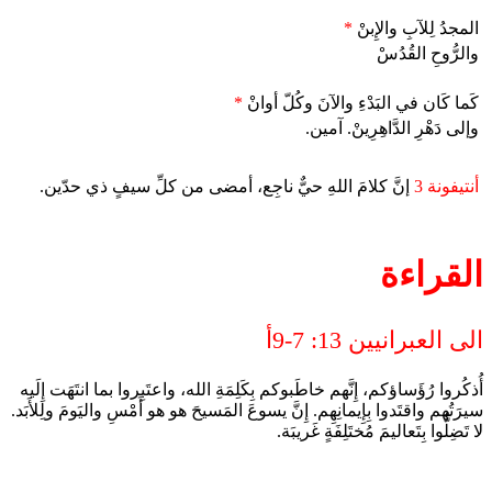
المجدُ لِلآبِ والإِبنْ
*
والرُّوحِ القُدُسْ
كَما كَان في البَدْءِ والآنَ وكُلّ أوانْ
*
وإلى دَهْرِ الدَّاهِرِينْ. آمين.
أنتيفونة 3
إنَّ كلامَ اللهِ حيٌّ ناجِع، أمضى من كلِّ سيفٍ ذي حدّين.
القراءة
الى العبرانيين 13: 7-9أ
أُذكُروا رُؤَساؤكم، إِنَّهم خاطَبوكم بِكَلِمَةِ الله، واعتَبِروا بما انتَهَت إِلَيه
سيرَتُهم واقتَدوا بِإِيمانِهِم. إِنَّ يسوعَ المَسيحَ هو هو أَمْسِ واليَومَ ولِلأَبَد.
لا تَضِلُّوا بِتَعاليمَ مُختَلِفَةٍ غَريبَة.