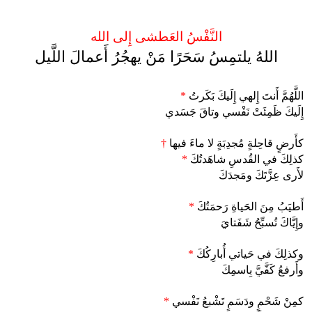
النَّفْسُ العَطشى إِلى الله
اللهُ يلتمِسُ سَحَرًا مَنْ يهجُرُ أَعمالَ اللَّيل
اللَّهُمَّ أَنتَ إِلهي إِلَيكَ بَكَرتُ
*
إِلَيكَ ظَمِئَتْ نَفْسي وتاقَ جَسَدي
كأَرضٍ قاحِلةٍ مُجدِبَةٍ لا ماءَ فيها
†
كذلِكَ في القُدسِ شاهَدتُكَ
*
لأَرى عِزَّتَكَ ومَجدَكَ
أَطيَبُ مِنَ الحَياةِ رَحمَتُكَ
*
وإِيَّاكَ تُسبِّحُ شَفَتايَ
وكذلِكَ في حَياتي أُبارِكُكَ
*
وأَرفعُ كَفَّيَّ بِاسمِكَ
كمِنْ شَحْمٍ ودَسَمٍ تَشْبعُ نَفْسي
*