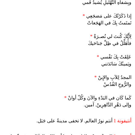
وبِشفاهِ التَّهْليلِ يُشيدُ فَمي
إِذا ذَكَرْتُكَ على مَضجَعِي
*
تَمتَمتُ بِكَ في الهَجَعاتْ
لِأَنَّكَ كُنتَ لي نُصـرَةْ
*
فأُهَلِّلُ في ظِلِّ جَناحَيكَ
عَلِقَتْ بِكَ نَفْسي
*
ويَمينُكَ سَانَدَتني
المجدُ لِلآبِ والإِبنْ
*
والرُّوحِ القُدُسْ
كَما كَان في البَدْءِ والآنَ وكُلّ أوانْ
*
وإلى دَهْرِ الدَّاهِرِينْ. آمين.
أنتيفونة 1
أنتم نورُ العالم. لا تخفى مدينةُ على جَبَل.