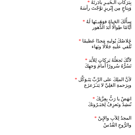
بِبَرَكاتِ الـخَيـرِ بادَرتَهُ
*
وَبِتاجٍ مِن إِبْريزٍ توَّجْتَ رأسَهُ
سأَلَكَ الحَياةَ فوَهَبـتَها لَهُ
*
أَيَّامًا طِوالًا أَبَدَ الدُّهور
خَلاصُكَ يُوليهِ مَجدًا عَظيمًا
*
تُلْقي علَيهِ جَلالًا وبَهاء
لأنَّكَ تَجعَلُهُ بَركاتٍ لِلأَبَد
*
تَسُرُّهُ سُرورًا أَمامَ وَجهِكَ
لأنَّ الملِكَ على الرَّبِّ يَتَـوَكَّل
*
وبِرَحمةِ العَلِيِّ لا يَتـَزَعزَع
انهَضْ يا رَبُّ بِعِزَّتِكَ
*
نُنشِدُ ونَعزِفُ لِجَبَـرُوتكَ
المجدُ لِلآبِ والإِبنْ
*
والرُّوحِ القُدُسْ