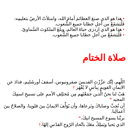
•
هذا هو الذي صنعَ العظائمَ أمامَ الله، وامتلأتْ الأرضُ بتعليمِه:
فَلْيَشفَعْ من أجلِ خطايا جميعِ الشُّعوب.
•
هذا هو الذي ازدرَى حياةَ العالم، وبلغَ الملكوتَ السَّماويّ.
•
فَلْيَشفَعْ من أجلِ خطايا جميعِ الشُّعوب.
صلاة الختام
اللّهم، إنَّك عزَّزْتَ القديسَ صفرونيوس، أسقفَ أورشَليم، فذادَ عنِ
الايمانِ القويمِ بِبأسٍ لا يُقْهَر
†
هَبْ لنا نحنُ الَّذين جمَعْتَهم مِن مُختَلِفِ الأممِ على تسبيحِ اسمِكَ
المجيد
*
أن نُحِبَّ وصاياكَ ونَرعاها، وأن يُؤلِّفَ الايمانُ بينَ قلوبِنا، والصلاحُ بينَ
أعمالِنا.
بربِّنا يسوع المسيح ابنِكَ،
*
الذي يَحيا ويَملِكُ معَكَ باتّحادِ الرّوحِ القدُسِ إلهًا،
†