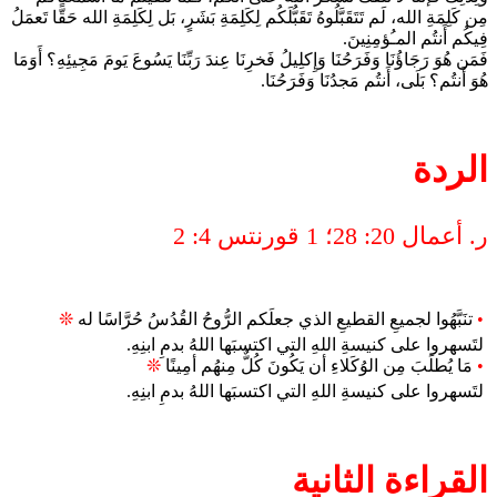
مِن كَلِمَةِ الله، لَم تَتَقَبَّلُوهُ تَقَبُّلَكُم لِكَلِمَةِ بَشَرٍ، بَل لِكَلِمَةِ الله حَقًّا تَعمَلُ
فِيكُم أَنتُم المـُؤمِنِينَ.
فَمَن هُوَ رَجَاؤُنَا وَفَرَحُنَا وَإِكلِيلُ فَخرِنَا عِندَ رَبِّنَا يَسُوعَ يَومَ مَجِيئِهِ؟ أَوَمَا
هُوَ أَنتُم؟ بَلَى، أَنتُم مَجدُنَا وَفَرَحُنَا.
الردة
ر. أعمال 20: 28؛ 1 قورنتس 4: 2
•
تنَبَّهُوا لجميعِ القطيعِ الذي جعلَكم الرُّوحُ القُدُسُ حُرَّاسًا له
❊
لتَسهروا على كنيسةِ اللهِ التي اكتسبَها اللهُ بدمِ ابنِهِ.
•
مَا يُطلَبَ مِن الوُكَلاءِ أن يَكُونَ كُلٌّ مِنهُم أمِينًا
❊
لتَسهروا على كنيسةِ اللهِ التي اكتسبَها اللهُ بدمِ ابنِهِ.
القراءة الثانية