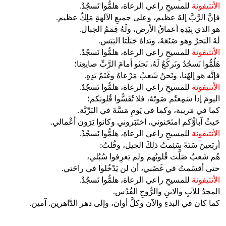
الأنتيفونة
للمسيحِ راعي الرعاة، هلمُّوا نَسجُدْ.
فإنَّ الرَّبَّ إلهٌ عظيم، وعلى جميعِ الآلهةِ مَلِكٌ عظيم.
هو الذي بِيَدِهِ أعماقُ الأرض، ولَهُ قِمَمُ الجبال.
لَهُ البَحرُ وهو صَنَعَهُ، ويَداهُ جَبَلَتا اليَبَس.
الأنتيفونة
للمسيحِ راعي الرعاة، هلمُّوا نَسجُدْ.
هَلُمُّوا نَسجُدُ ونَركَعُ لَهُ، نَجثو أمامَ الرَّبِّ صانِعِنا؛
فإنَّه هو إلهُنا، ونَحنُ شَعبُ مَرْعاهُ وغَنَمُ يَدِهِ.
الأنتيفونة
للمسيحِ راعي الرعاة، هلمُّوا نَسجُدْ.
اليومَ إذا سَمِعتُم صَوتَهُ، فلا تُقَسُّوا قُلوبَكم؛
كما في مَريبة، وكما في يَومِ مَسَّةَ في البَرِّيَّة.
حَيثُ آباوُّكم امتَحَنوني، اختَبَروني وكانوا يَرَون أعْمالي.
الأنتيفونة
للمسيحِ راعي الرعاة، هلمُّوا نَسجُدْ.
أربَعينَ سَنَةً سَئِمتُ ذلِكَ الجيل، وقُلتُ:
هُم شَعبٌ ضَلَّت قُلوبُهم ولم يَعرِفوا سُبُلي،
حتى أقسَمتُ في غَضَبي، أن لن يَدْخُلوا في راحَتي.
الأنتيفونة
للمسيحِ راعي الرعاة، هلمُّوا نَسجُدْ.
المجدُ للآبِ والابنِ والرُّوحِ القُدُس.
كما كان في البدءِ والآن وكلَّ أوان، وإلى دهر الدَّاهرين. آمين.