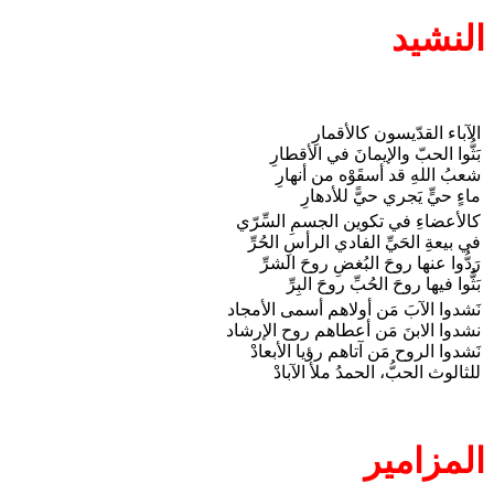
النشيد
الآباء القدّيسون كالأقمارِ
بَثُّوا الحبّ والإيمانَ في الأقطارِ
شعبُ اللهِ قد أسقَوْه من أنهارِ
ماءٍ حيٍّ يَجري حيًّ للأدهارِ
كالأعضاءِ في تكوين الجسمِ السِّرّي
في بيعةِ الحَيِّ الفادي الرأسِ الحُرِّ
رَدُّوا عنها روحَ البُغضِ روحَ الشرِّ
بَثُّوا فيها روحَ الحُبِّ روحَ البِرِّ
نَشدوا الآبَ مَن أولاهم أسمى الأمجاد
نشدوا الابنَ مَن أعطاهم روح الإرشاد
نَشدوا الروح مَن آتاهم رؤيا الأبعادْ
للثالوث الحبُّ، الحمدُ ملأ الآبادْ
المزامير