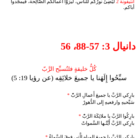
أنتيفونة 2
ليُضِئْ نورُكم للناس، ليرَوْا أعمالكم الصَّالِحة، فيمجِّدوا
أباكم.
دانيال 3: 57-88، 56
كُلُّ خليقةٍ فلتُسبِّح الرَّبّ
سبِّحُوا إِلَهَنا يا جميعَ خلائِقِه (عن رؤيا 19: 5)
بارِكي الرَّبَّ يا جميعَ أَعمالِ الرَّبّْ
*
سَبِّحيهِ وارفعيهِ إِلى الدُّهورْ
بارِكُوا الرَّبَّ يا ملائِكَةَ الرَّبّْ
*
بارِكي الرَّبَّ أَيَّتُـها السَّمواتْ
بارِكي الرَّبَّ يا جميعَ المياهِ الَّتي فوقَ السَّماءْ
*