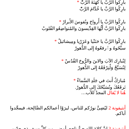
بارِكُوا الرَّبَّ يا كَهَنَةَ الرَّبّْ
*
بارِكُوا الرَّبَّ يا خُدَّامَ الرَّبّْ
بارِكُوا الرَّبَّ يا أَرواحَ ونُفوسَ الأَبرارْ
*
بارِكُوا الرَّبَّ أَيُّها القِدِّيسونَ والمُتواضِعُو القُلوبْ
بارِكُوا الرَّبَّ يا حَنَنْيا وعَزَرْيا ومِيشائيلْ
*
سبِّحُوهُ وٱرفعُوهُ إِلى الدُّهورْ
لِنُبارِك الآبَ والابنَ والرُّوحَ القُدُسْ
*
لِنُسَبِّحْ وَلْنِرْفَعْهُ إِلى الدُّهورْ
مُبارَكٌ أَنتَ في جَلَدِ السَّماءْ
*
نَرفَعُكَ ونُسَبِّحُكَ إِلى الدُّهورْ.
هُنا لا يُقال
المجدُ للآب…
أنتيفونة 2
ليُضِئْ نورُكم للناس، ليرَوْا أعمالكم الصَّالِحة، فيمجِّدوا
أباكم.
أنتيفونة 3
إنَّ كلامَ اللهِ حيٌّ ناجِع، أمضى من كلِّ سيفٍ ذي حدّين.