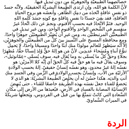
خصائصِهما الطبيعيّةِ والجوهريّةِ من دونِ تبديلٍ فيها.
لأنَّ الكلمةَ هو الله، وإنِ ارتدى الطَّبيعةَ البشريّةَ الحقيقيّة. ولأنَّه جسدٌ
ذو نفسٍ عاقلةٍ اتّخذَه من دمِكِ الطَّاهر، وأنعشَه هو بروحِ الحياةِ
العاقلةِ، فقد بقِيَ جسدًا ذا نفسٍ عاقلةٍ مع كونِهِ جسَدَ كلمةِ اللهِ
الوحيد. فتَمَّ الاتّحادُ فيه بحسبِ الأُقنوم، ونجمَ عن ذلك اتَّحادٌ غيرُ
منقسمٍ في الشَّخصِ الواحدِ والأقنومِ الواحدِ، ومن غيرِ تبديلٍ في
الطَّبيعتَيْن المرتبطتَيْن به، ومن غيرِ أن يُصَيِّرَ الطَّبيعتَيْن جوهرًا واحدًا.
ومع محافظةِ المسيحِ على التَّمييزِ بينَ كلٍّ من الطَّبيعتَيْن والجوهرَيْن،
إلاّ أنّه سيَظهرُ للعالمِ مولودًا منكِ ابنًا واحدًا ومسيحًا واحدًا، لا يَحمِلُ
تنوُّعَ أبناءٍ ومُسَحاءَ عديدِين. لأنَّ مَن هو إلهٌ حقٌّ وُلِدَ إنسانًا حقًّا، مُظهِرًا
بجلاءٍ وحقٍّ كلَّ ما يُسمَّى به وما يُقال فيه. سوف يُسمَّى «عِمّانوئيل»،
وسوف يقالُ فيه ما هو حقٌّ فيه كلَّ الحقّ أي إنَّه كلا الأمرَيْن: هو
نفسُه إلهٌ غيرُ محدودٍ، وهو نفسُه إنسانٌ حقيقيّ. إلهٌ بحسبِ الولادةِ
ّالأزليّةِ من الآب، وإنسانٌ بحسبِ الولادةِ في الزَّمنِ وفي الجسدِ منكِ
أنتِ والدتِه. هكذا حسُنَ له أن يخلِّصَ الطَّبيعةَ البشريّةَ: هو الذي لا
يَخضعُ للفناءِ جعلَ نفسَه بهذه الطَّريقةِ خاضعًا للفَناء ، حتى يُنهِضَ
الإنسانيّةَ المصابةَ بالفسادِ في الأرض، فيُعيدَها من الأرض إلى مكانِ
السَّعادةِ التي كانَتْ تتمتَّعُ بها من قبلُ في الفردوس، ويَجعلَها شريكةً
في الميراثِ السَّماويّ.
الردة