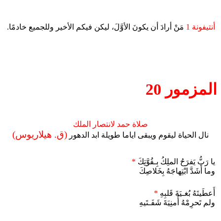
أنتيفونة 1
مَنْ أرادَ أن يكونَ الأوَّلَ، ليكن فيكم الأخير وللجميع خادمًا.
المزمور 20
صلاة حمد لانتصار الملك
(ق. هيلاريوس)
نال الحياة ليقوم ويبقى اياما طويلة ابد الدهور
يا رَبُّ يَفرَحُ الملِكُ بِـقُوَّتِكَ
*
وما أَشَدَّ ابْتِهاجَهُ بِخَلاصِكَ
أَعطَيتَهُ بُغـيَةَ قَلبِهِ
*
ولم تَحرِمْهُ أُمنِيَةَ شَفَـتَيهِ