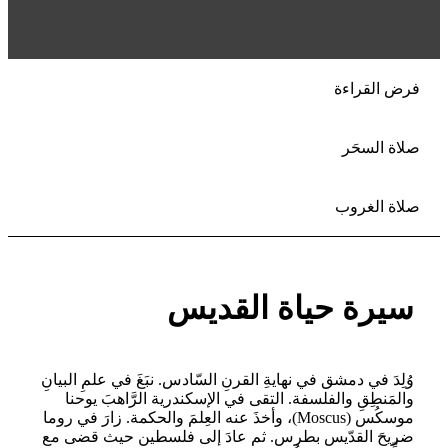
فرض القراءة
صلاة السحَر
صلاة الغروب
سيرة حياة القديس
وُلِدَ في دمشق في نهايةِ القرنِ السّادس. نبَغَ في علمِ البيانِ
والمَنطِقِ والفلسفة. التقى في الإسكندرية الرَّاهبَ يوحنا
موسكُس (Moscus)، وأخذَ عنه العِلمَ والحكمة. زارَ في روما
ضريحَ القدّيس بطرس. ثم عادَ إلى فلسطين حيث قضى مع