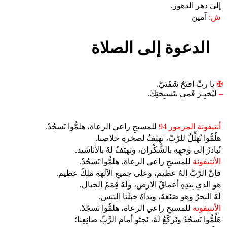
إلى دهر الدهور.
ش:
آمين
الدعوة إلى الصلاة
✠
يا ربِّ افتَحْ شَفَتَيَّ.
–
ليُخبِـرَ فَمي بتَسبِحَتِكَ.
أنتيفونة المزمور 94
للمسيحِ راعي الرعاة، هلمُّوا نَسجُدْ.
هلُمُّوا نُهَلِّلُ للرَّبّ، نَهتِفُ لصخرةِ خلاصِنا.
نُبادرُ إلى وَجهِهِ بالشُّكْران، ونهتِفُ لهُ بالأناشيد.
الأنتيفونة
للمسيحِ راعي الرعاة، هلمُّوا نَسجُدْ.
فإنَّ الرَّبَّ إلهٌ عظيم، وعلى جميعِ الآلهةِ مَلِكٌ عظيم.
هو الذي بِيَدِهِ أعماقُ الأرض، ولَهُ قِمَمُ الجبال.
لَهُ البَحرُ وهو صَنَعَهُ، ويَداهُ جَبَلَتا اليَبَس.
الأنتيفونة
للمسيحِ راعي الرعاة، هلمُّوا نَسجُدْ.
هَلُمُّوا نَسجُدُ ونَركَعُ لَهُ، نَجثو أمامَ الرَّبِّ صانِعِنا؛