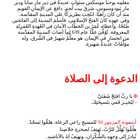
معلِّمِه يوحنا موسكُس سنَواتٍ عديدةً في دير مار سابا ودير
مار ثيودوسيوس، شرقَ بيت لحم. دافعَ عن الإيمانِ القويم
منذ أن كانَ راهبًا. انتُخِبَ بطريركًا على المدينةِ المقدَّسة.
وفي عهدِه كانَ الفتحُ الإسلامي، فأسلَمَ المدينةَ إلى الفاتحين
صُلحًا، وأعطاه عُمَرُ بن الخطَّاب الأمانَ في العُهدةِ العُمَرِيّةِ
المعروفة. تُوُفِّيَ غمًّا عام 639 لمِاَ أصابَ المدينةَ المقدَّسة
من انحسارٍ في الإيمان. هو معلِّمٌ شهيرٌ في الشَّرق، وله
مؤلَّفَاتٌ عديدةٌ شهيرة.
الدعوة إلى الصلاة
✠
يا ربِّ افتَحْ شَفَتَيَّ.
–
ليُخبِـرَ فَمي بتَسبِحَتِكَ.
أنتيفونة المزمور 94
للمسيحِ راعي الرعاة، هلمُّوا نَسجُدْ.
هلُمُّوا نُهَلِّلُ للرَّبّ، نَهتِفُ لصخرةِ خلاصِنا.
نُبادرُ إلى وَجهِهِ بالشُّكْران، ونهتِفُ لهُ بالأناشيد.