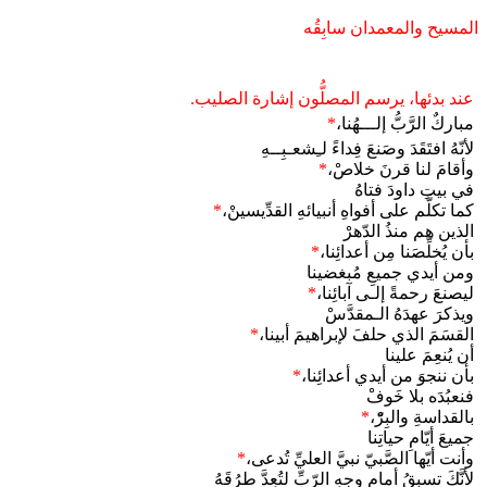
المسيح والمعمدان سابِقُه
عند بدئها، يرسم المصلُّون إشارة الصليب.
مباركٌ الرَّبُّ إلـــهُنا،
*
لأنّهُ افتَقَدَ وصَنعَ فِداءً لـِشعـبِــهِ
وأقامَ لنا قرنَ خلاصْ،
*
في بيتِ داودَ فتاهُ
كما تكلَّم على أفواهِ أنبيائهِ القدِّيسينْ،
*
الذين هم منذُ الدّهرْ
بأن يُخلِّصَنا مِن أعدائِنا،
*
ومن أيدي جميعِ مُبغضينا
ليصنعَ رحمةً إلـى آبائِنا،
*
ويذكرَ عهدَهُ الـمقدَّسْ
القسَمَ الذي حلفَ لإبراهيمَ أبينا،
*
أن يُنعِمَ علينا
بأن ننجوَ من أيدي أعدائِنا،
*
فنعبُدَه بلا خَوفْ
بالقداسةِ والبِرّْ،
*
جميعَ أيّامِ حياتِنا
وأنت أيّها الصَّبيّ نبيَّ العليِّ تُدعى،
*
لأنَّكَ تسبِقُ أمام وجهِ الرّبِّ لتُعِدَّ طرُقَهُ