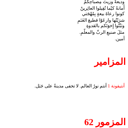
وديعةً وزيتَ مِصباحِكُمُ
أَمانةً كيْما تُقِيلوا العاثِرينْ
كونوا رعاةَ بيعةٍ بِمُهْجَتي
شرَيْتُها وارعَوْا قطيعَ الغَنَمِ
وثبِّتُوا إِخوَتَكم بالقدوةِ
مثلَ صنيعِ الربِّ والمعلّمِ.
آمين.
المزامير
أنتيفونة 1
أنتم نورُ العالم. لا تخفى مدينةُ على جَبَل.
المزمور 62