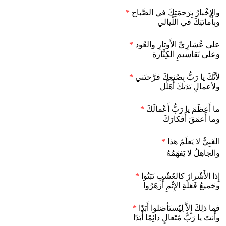
والإِخْبارُ بِرَحمَتِكَ في الصَّباح
*
وبِأَمانَتِكَ في اللَّيالي
على عُشارِيِّ الأَوتارِ والعُود
*
وعلى تَقاسيمِ الكِنَّارة
لأنَّكَ يا رَبُّ بِصُنعِكَ فرَّحتَني
*
ولأعمالِ يَدَيكَ أُهَلِّل
ما أَعظَمَ يا رَبُّ أَعْمالَكَ
*
وما أَعمَقَ أَفكارَكَ
الغَبِيُّ لا يَعلَمُ هذا
*
والجاهِلُ لا يَفهَمُهُ
إِذا الأَشْرارُ كالعُشْبِ نَبَتُوا
*
وجَميعُ فَعَلَةِ الإِثْمِ أَزهَرُوا
فما ذلِكَ إِلاَّ لِيُستَأصَلوا أَبَدًا
*
وأَنتَ يا رَبُّ مُتَعالٍ دائِمًا أَبَدًا