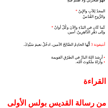
فهوَ صَخرَتي ولا ظُلْمَ فيهِ
المجدُ لِلآبِ والإِبنْ
*
والرُّوحِ القُدُسْ
كَما كَان في البَدْءِ والآنَ وكُلّ أوانْ
*
وإلى دَهْرِ الدَّاهِرِينْ. آمين.
أنتيفونة 3
أَيُّها الخادِمُ الصَّالِحُ الأمين، ادخُلْ نعيمَ سَيِّدِكَ.
•
أرشدَ اللهُ البارَّ في الطرُقِ القويمة
•
وأرَاهُ ملَكوتَ الله.
القراءة
من رسالة القديس بولس الأولى