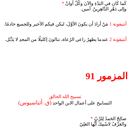
كَما كَان في البَدْءِ والآنَ وكُلّ أوانْ
*
وإلى دَهْرِ الدَّاهِرِينْ. آمين.
أنتيفونة 1
مَنْ أرادَ أن يكونَ الأوَّلَ، ليكن فيكم الأخير وللجميع خادمًا.
أنتيفونة 2
عندما يظهرُ راعي الرُعاة، تنالونَ إكليلًا من المجدِ لا يَذْبُل.
المزمور 91
تسبيح الله الخالق
(ق. أثناسيوس)
التسابيح على أعمال الابن الواحد
صالِحٌ الحَمدُ لِلرَّبّ
*
والعَزْفُ لاسْمِكَ أَيُّها العَلِيّ