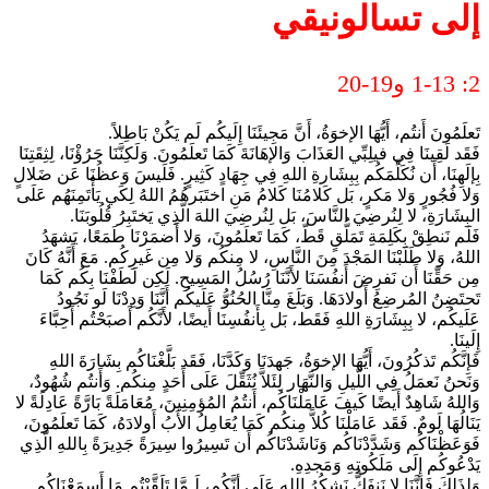
إلى تسالونيقي
2: 1-13 و19-20
تَعلَمُونَ أَنتُم، أَيُّهَا الإخوَةُ، أَنَّ مَجِيئَنَا إِلَيكُم لَم يَكُنْ بَاطِلاً.
فَقَد لَقِينَا فِي فيلِبِّي العَذَابَ وَالإهَانَةَ كَمَا تَعلَمُونَ. وَلَكِنَّنَا جَرُؤْنَا، لِثِقَتِنَا
بِإلَهِنَا، أَن نُكَلِّمَكُم بِبِشَارةِ اللهِ فِي جِهَادٍ كَثِيرٍ. فَلَيسَ وَعظُنَا عَن ضَلالٍ
وَلا فُجُورٍ وَلا مَكرٍ، بَل كَلامُنَا كَلامُ مَنِ اختَبَرهُمُ اللهُ لِكَي يَأْتَمِنَهُم عَلَى
البِشَارَةِ، لا لِنُرضِيَ النَّاسَ، بَل لِنُرضِيَ اللهَ الَّذِي يَختَبِرُ قُلُوبَنَا.
فَلَم نَنطِقْ بِكَلِمَةِ تَمَلُّقٍ قَطّ، كَمَا تَعلَمُونَ، وَلا أَضمَرْنَا طَمَعًا، يَشهَدُ
اللهُ، وَلا طَلَبْنَا المَجْدَ مِنَ النَّاسِ، لا مِنكُم وَلا مِن غَيرِكُم. مَعَ أَنَّهُ كَانَ
مِن حَقِّنَا أَن نَفرِضَ أَنفُسَنَا لأَنَّنَا رُسُلُ المَسِيحِ. لَكِن لَطَفْنَا بِكُم كَمَا
تَحتَضِنُ المُرضِعُ أَولادَهَا. وَبَلَغَ مِنَّا الحُنُوُّ عَلَيكُم أَنَّنَا وَدِدْنَا لَو نَجُودُ
عَلَيكُم، لا بِبِشَارَةِ اللهِ فَقَط، بَل بِأَنفُسِنَا أَيضًا، لأَنَّكُم أَصبَحْتُم أَحِبَّاءَ
إِلَينَا.
فَإِنَّكُم تَذكُرُونَ، أَيُّهَا الإخوَةُ، جَهدَنَا وَكَدَّنَا، فَقَد بَلَّغْنَاكُم بِشَارَةَ اللهِ
وَنَحنُ نَعمَلُ فِي اللَّيلِ وَالنَّهَار لِئَلاَّ نُثَقِّلَ عَلَى أَحَدٍ مِنكُم. وَأَنتُم شُهُودٌ،
وَاللهُ شَاهِدٌ أَيضًا كَيفَ عَامَلْنَاكُم، أَنتُمُ المُؤمِنِينَ، مُعَامَلَةً بَارَّةً عَادِلَةً لا
يَنَالُهَا لَومٌ. فَقَد عَامَلْنَا كُلاًّ مِنكُم كَمَا يُعَامِلُ الأَبُ أَولادَهُ، كَمَا تَعلَمُونَ،
فَوَعَظْنَاكُم وَشَدَّدْنَاكُم وَنَاشَدْنَاكُم أَن تَسِيرُوا سِيرَةً جَدِيرَةً بِاللهِ الَّذِي
يَدْعُوكُم إِلَى مَلَكُوتِهِ وَمَجدِهِ.
وَلِذَلِكَ فَإنَّنَا لا نَنفَكُّ نَشكُرُ الله عَلَى أنَّكُم، لَـمَّا تَلَقَّيْتُم مَا أَسمَعْنَاكُم