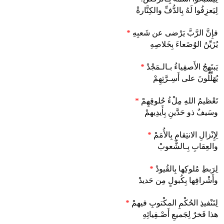
لِيَعزِفُوا لَهُ بِالدُّفِّ والكِنَّارةْ
فإِنَّ الرَّبَّ يَرْضى عن شَعبِهِ
*
يُزَيِّنُ الوُضَعاءَ بِخَلاصِهِ
يَبتَهِجُ الأَصفِياءُ بـالـمَجْدْ
*
يُهَلِّلُونَ على أَسِـرَّتِهِمْ
تَعْظيمُ اللهِ مِلْءُ حُلوقِهِمْ
*
وسَيفٌ ذو حَدَّينِ بِأَيدِيهمْ
لِإِنْزالِ الانتِقامِ بِالأُمَمْ
*
والعِقابِ بِـالشُّعوبْ
لِرَبطِ مُلوكِها بِالقُيودْ
*
وأَشْرافِها بِكُبولٍ مِن حَديدْ
لِتَنْفيذِ الحُكْمِ المكْتوبِ فيهمْ
*
هذا فَخرٌ لِجَميعِ أَصْـفِيائِهِ