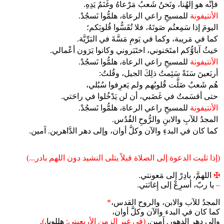
فإنَّه هو إلهُنا، ونَحنُ شَعبُ مَرْعاهُ وغَنَمُ يَدِهِ.
الأنتيفونة
للمسيحِ راعي الرعاة، هلمُّوا نَسجُدْ.
اليومَ إذا سَمِعتُم صَوتَهُ، فلا تُقَسُّوا قُلوبَكم؛
كما في مَريبة، وكما في يَومِ مَسَّةَ في البَرِّيَّة.
حَيثُ آباوُّكم امتَحَنوني، اختَبَروني وكانوا يَرَون أعْمالي.
الأنتيفونة
للمسيحِ راعي الرعاة، هلمُّوا نَسجُدْ.
أربَعينَ سَنَةً سَئِمتُ ذلِكَ الجيل، وقُلتُ:
هُم شَعبٌ ضَلَّت قُلوبُهم ولم يَعرِفوا سُبُلي،
حتى أقسَمتُ في غَضَبي، أن لن يَدْخُلوا في راحَتي.
الأنتيفونة
للمسيحِ راعي الرعاة، هلمُّوا نَسجُدْ.
المجدُ للآبِ والابنِ والرُّوحِ القُدُس.
كما كان في البدءِ والآن وكلَّ أوان، وإلى دهر الدَّاهرين. آمين.
(إذا تليت الدعوة إلى الصلاة قبلاً يتلى النشيد دون اللهم بادر...)
✠
اللهمَّ، بادِرْ إلى مَعونتي.
–
يا ربّ، أسرِعْ إلى إِغاثتي.
المجدُ للآب والابن، والروح القدس،
*
كما كان في البدء والآن وكلَّ أوان،
وإلى دهر الدهور. آمين.
(في غير الزمن الأربعيني:
هللويا.
)
.