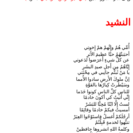
النشيد
أُمِّي هُمُ وإِنَّهمْ همْ إِخوتي
أحبَبتُهُمُ حبَّا عظيمَ الأَثرِ
عن كلِّ شيءٍ أَعرَضوا لدَعوتي
إِيَّاهُمُ مِن أَجلِ صيدِ البشَرِ
يا مَنْ ثَبتُّم جانِبي في مِحْنَتي
إنَّ ملوكَ الأَرضِ سادوا الأُمما
وسَيْطَرتْ كِبارُها بالقوَّةِ
للناسِ كلِّ الناسِ كونوا خَدَما
إِنِّي أَتيتُ كي أكونَ خادمًا
لستُ إِلَّا ابْنًا مُحِبًّا للبَشَرْ
أمسيتُ فيكمْ خادمًا وقائِمًا
أرجُلَكمْ أَغسلُ فاستَوْحُوا العِبَرْ
تنبَّهوا لخدمةٍ قَبِلْتُمُ
وكلمةُ اللهِ انشروها حافظينْ