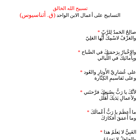
تسبيح الله الخالق
(ق. أثناسيوس)
التسابيح على أعمال الابن الواحد
صالِحٌ الحَمدُ لِلرَّبّ
*
والعَزْفُ لاسْمِكَ أَيُّها العَلِيّ
والإِخْبارُ بِرَحمَتِكَ في الصَّباح
*
وبِأَمانَتِكَ في اللَّيالي
على عُشارِيِّ الأَوتارِ والعُود
*
وعلى تَقاسيمِ الكِنَّارة
لأنَّكَ يا رَبُّ بِصُنعِكَ فرَّحتَني
*
ولأعمالِ يَدَيكَ أُهَلِّل
ما أَعظَمَ يا رَبُّ أَعْمالَكَ
*
وما أَعمَقَ أَفكارَكَ
الغَبِيُّ لا يَعلَمُ هذا
*
والجاهِلُ لا يَفهَمُهُ