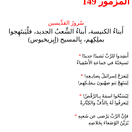
المزمور 149
سُرورُ القدِّيسين
أَبناءُ الكنيسة، أَبناءُ الشَّعبُ الجديد، فلْيَبتَهِجوا
بملِكِهم، بِالمسيح (إيِزيخيوس)
أَنشِدوا للرَّبِّ نَشيدًا جديدًا
*
تَسبِحَتُهُ في جَماعةِ الأَصْفِياءْ
لِيَفرَحْ إسرائيلُ بِصانِـعِهِ!
*
لِيَبتَهِجْ بَنو صِهْيونَ بـِمَلِـكِهِم!
لِيُسَبِّحُوا اسمَهُ بِـالرَّقْصْ!
*
لِيَعزِفُوا لَهُ بِالدُّفِّ والكِنَّارةْ
فإِنَّ الرَّبَّ يَرْضى عن شَعبِهِ
*
يُزَيِّنُ الوُضَعاءَ بِخَلاصِهِ