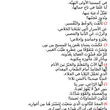
في كنيستِنا الأُولى البَهِيَّة،
أيا عَلَمًا في تاجِ جمالِها،
تَقَبَّلْ أدعِيَةَ بَنيها،
ونُذورَ مُحِبّيها!
2)
تَأَلَّقْتَ بِالوَعْظِ والتَّفْسير،
عن الأسرارِ الّتي تَمْنَحُنا الخَلاص،
وَكَرَزْتَ عَنِ الدُّنيا وَالمَصير،
بِغَيْرَةٍ وَحَماسَةٍ وإخلاص!
3)
عَكَسْتَ بِسَناءٍ بَعْضَ ما للمسيحِ مِن نور،
وَنَشَرْتَ مُتَفَوِّقًا مِن عِطْرِهِ طَيِّبَ العَبير،
للرَّعيَّةِ فَسَّرْتَ العَقائِدَ بِعُذُوبَة،
وبآثارٍ لكَ مَأْثُورَة مكتوبة
4)
أيُّها الأبُ والمُعَلِّمُ والحَبْرُ بَينَ الأنام
أيُّها الصّامِدُ أمامَ الصِّعابِ المِقدام،
الّذي تَحَمَّلَ البَلايا في الجلاء،
جُندِيًّا صِنديدًا بأحْسَنِ بَلاء!
5)
أيُّها الرّاعي، سِر بِنَا
بنورِ حَقٍّ لا يُقْهَرُ اهدِنا،
وبالفضيلةِ والقّوّةِ شَدِّدْنا،
لِتَكُونَ السّماويّاتُ نَصيبَنا!
6)
المجدُ للثّالوثِ الّذي سَعَيْتَ لِتَسْبُرَ هُنا مِن أغوارِه،
واجتَهَدْتَ في إدراكِ شَيْءٍ مِن أسرارِه،