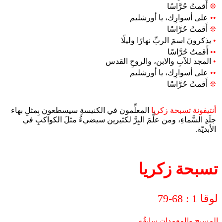
❊
أَقمتُ حُرَّاسًا
••
على أسوارِك، يا أورشليم
❊
أَقمتُ حُرَّاسًا
•
يذكرونَ اسمَ الربِّ نهارًا وليلًا
••
أَقمتُ حُرَّاسًا
•
المجد للآبِ والابن، والروحِ القدس
••
على أسوارِك، يا أورشليم
❊
أَقمتُ حُرَّاسًا
أنتيفونة تسبحة زكريا
المعلِّمون في الكنيسةِ سيسطعون بِمثلِ بهاء
جلَدِ السَّماءِ، ومن علَّمَ البِرَّ لكثيرين سيضيءُ مثلَ الكواكبِ في
الأبديّة.
تسبحة زكريا
لوقا 1 : 68-79
المسيح والمعمدان سابِقُه