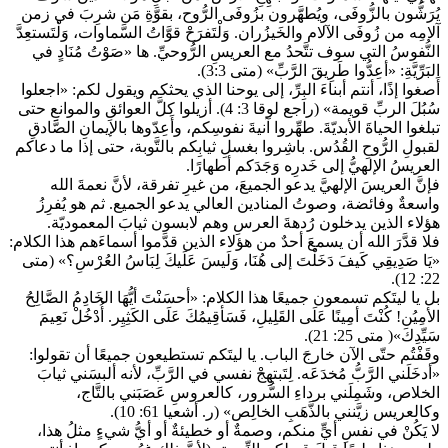
يُرَشُّون بالزُّوفَى، ويُطهَّرون بزُوفَى الرُّوح، بقوَّةِ مَن شرِبَ في زمن
آلامِه من زُوفَى الآلام والخَيزُران. وَلْتَفرَحْ قوَّاتُ السَّماوات، وَلْتَستعِدَّ
النُّفوسُ التي سوف تتَّحدُ مع العريسِ الرُّوحيِّ. ها «صَوْتُ مُنَادٍ في
البَرِّيَّةِ: «أعِدُّوا طَرِيقَ الرَّبِّ» (متى 3:3).
أَصغوا إذًا، أنتم أبناءَ البِرِّ، إلى يوحنا الذي يحثكم ويقول لكم: «اجعلوا
سُبُلَ الربِّ قويمة» (راجع لوقا 3: 4). أزيلوا كلَّ العوائقِ والموانعِ حتى
تبلغوا الحياةَ الأبديّةَ. طهِّروا آنيةَ نفوسِكم، وأَعِدّوها بالإيمانِ الصَّادقِ
لقبولِ الرُّوحِ القُدُس. باشِروا بغسلِ ثيابِكم بالتَّوبة، حتى إذا ما دعاكم
العريسُ الإلهيُّ إلى خَدرِه وَجَدَكم أطهارًا.
فإنَّ العريسَ الإلهيَّ يدعو الجميعَ، من غيرِ تفرقة، لأنَّ نعمةَ الله
واسعةٌ وفائضة، وصوتُ المنادين العالي يدعو الجميع. ثم هو يُفرِزُ
هؤلاء الذين يدخلون رُدهةَ العرسِ وهم لابسون ثيابَ المعموديّة.
فلا قدَّرَ الله أن يسمعَ أحدٌ من هؤلاء الذين قدَّموا أسماءَهم هذا الكلام:
«يَا صَدِيقِي كَيفَ دَخَلْتَ إلى هُنَا، وَلَيسَ عَلَيكَ لِبَاسُ العُرْسِ؟» (متى
22: 12).
بل يا ليتَكم تسمعون جميعًا هذا الكلام: «أحسَنْتَ أيُّهَا الخَادِمُ الصَّالِحُ
الأمِيُن! كُنْتَ أمِينًا عَلَى القَلِيلِ، فَسَأقِيمُكَ عَلَى الكَثِيِر. أُدْخُلْ نَعِيمَ
سَيِّدِكَ»( متى 25: 21).
وقَفْتُم حتّى الآن خارجَ الباب. يا ليتَكم تستطيعون جميعًا أن تقولوا:
«أدخَلَني الرَّبُّ مُخدَعَه. لِتَبتهِجْ نفسي في الرَّبِّ، لأنه ألبسَني ثيابَ
الخلاص، وشَمِلَني برداءِ السُّرور، كالعروسِ عَصَبَني بالتَّاج،
وكالعريس زيَّنني بالذَّهَبِ الخالِص» (ر. أشعيا 61: 10).
لا يَكُنْ في نفسِ أيٍّ منكم، وصمةٌ أو خطيئةٌ أو أيُّ شيءٍ مثلُ هذا،