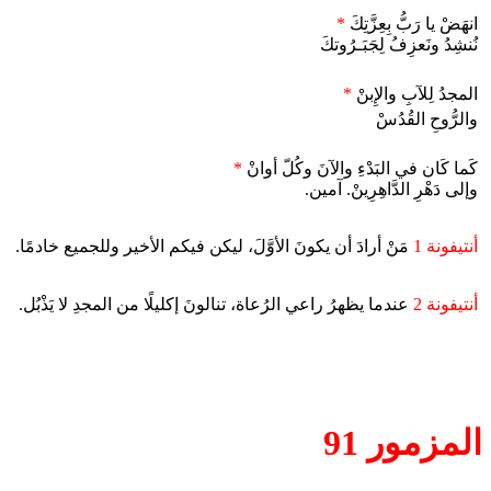
انهَضْ يا رَبُّ بِعِزَّتِكَ
*
نُنشِدُ ونَعزِفُ لِجَبَـرُوتكَ
المجدُ لِلآبِ والإِبنْ
*
والرُّوحِ القُدُسْ
كَما كَان في البَدْءِ والآنَ وكُلّ أوانْ
*
وإلى دَهْرِ الدَّاهِرِينْ. آمين.
أنتيفونة 1
مَنْ أرادَ أن يكونَ الأوَّلَ، ليكن فيكم الأخير وللجميع خادمًا.
أنتيفونة 2
عندما يظهرُ راعي الرُعاة، تنالونَ إكليلًا من المجدِ لا يَذْبُل.
المزمور 91