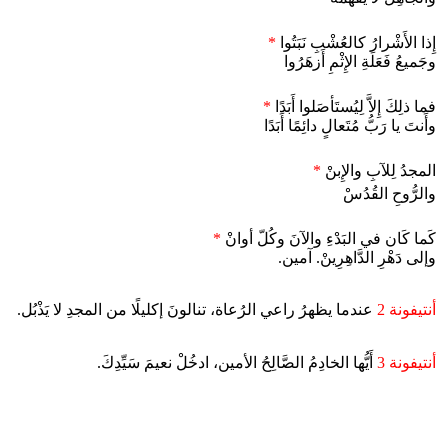
إِذا الأَشْرارُ كالعُشْبِ نَبَتُوا
*
وجَميعُ فَعَلَةِ الإِثْمِ أَزهَرُوا
فما ذلِكَ إِلاَّ لِيُستَأصَلوا أَبَدًا
*
وأَنتَ يا رَبُّ مُتَعالٍ دائِمًا أَبَدًا
المجدُ لِلآبِ والإِبنْ
*
والرُّوحِ القُدُسْ
كَما كَان في البَدْءِ والآنَ وكُلّ أوانْ
*
وإلى دَهْرِ الدَّاهِرِينْ. آمين.
أنتيفونة 2
عندما يظهرُ راعي الرُعاة، تنالونَ إكليلًا من المجدِ لا يَذْبُل.
أنتيفونة 3
أَيُّها الخادِمُ الصَّالِحُ الأمين، ادخُلْ نعيمَ سَيِّدِكَ.