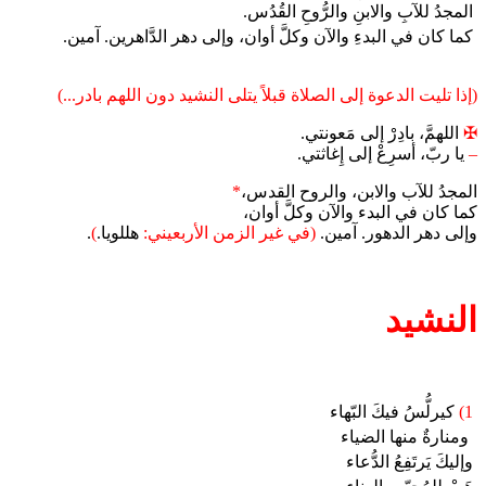
المجدُ للآبِ والابنِ والرُّوحِ القُدُس.
كما كان في البدءِ والآن وكلَّ أوان، وإلى دهر الدَّاهرين. آمين.
(إذا تليت الدعوة إلى الصلاة قبلاً يتلى النشيد دون اللهم بادر...)
✠
اللهمَّ، بادِرْ إلى مَعونتي.
–
يا ربّ، أسرِعْ إلى إِغاثتي.
المجدُ للآب والابن، والروح القدس،
*
كما كان في البدء والآن وكلَّ أوان،
وإلى دهر الدهور. آمين.
(في غير الزمن الأربعيني:
هللويا.
)
.
النشيد
1)
كيرلُّسُ فيكَ البّهاء
ومنارةٌ منها الضياء
وإليكَ يَرتَفِعُ الدُّعاء