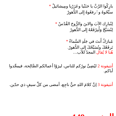
بارِكُوا الرَّبَّ يا حَنَنْيا وعَزَرْيا ومِيشائيلْ
*
سبِّحُوهُ وٱرفعُوهُ إِلى الدُّهورْ
لِنُبارِك الآبَ والابنَ والرُّوحَ القُدُسْ
*
لِنُسَبِّحْ وَلْنِرْفَعْهُ إِلى الدُّهورْ
مُبارَكٌ أَنتَ في جَلَدِ السَّماءْ
*
نَرفَعُكَ ونُسَبِّحُكَ إِلى الدُّهورْ.
هُنا لا يُقال
المجدُ للآب…
أنتيفونة 2
ليُضِئْ نورُكم للناس، ليرَوْا أعمالكم الصَّالِحة، فيمجِّدوا
أباكم.
أنتيفونة 3
إنَّ كلامَ اللهِ حيٌّ ناجِع، أمضى من كلِّ سيفٍ ذي حدّين.