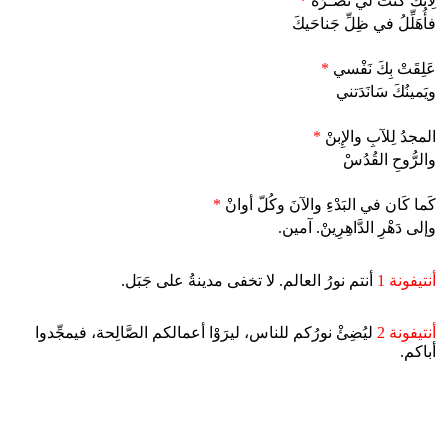
لِأَنَّكَ كُنتَ لي نُصـرَةْ
*
فأُهَلِّلُ في ظِلِّ جَناحَيكَ
عَلِقَتْ بِكَ نَفْسي
*
ويَمينُكَ سَانَدَتني
المجدُ لِلآبِ والإِبنْ
*
والرُّوحِ القُدُسْ
كَما كَان في البَدْءِ والآنَ وكُلّ أوانْ
*
وإلى دَهْرِ الدَّاهِرِينْ. آمين.
أنتيفونة 1
أنتم نورُ العالم. لا تخفى مدينةُ على جَبَل.
أنتيفونة 2
ليُضِئْ نورُكم للناس، ليرَوْا أعمالكم الصَّالِحة، فيمجِّدوا
أباكم.