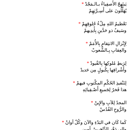
يَبتَهِجُ الأَصفِياءُ بـالـمَجْدْ
*
يُهَلِّلُونَ على أَسِـرَّتِهِمْ
تَعْظيمُ اللهِ مِلْءُ حُلوقِهِمْ
*
وسَيفٌ ذو حَدَّينِ بِأَيدِيهمْ
لِإِنْزالِ الانتِقامِ بِالأُمَمْ
*
والعِقابِ بِـالشُّعوبْ
لِرَبطِ مُلوكِها بِالقُيودْ
*
وأَشْرافِها بِكُبولٍ مِن حَديدْ
لِتَنْفيذِ الحُكْمِ المكْتوبِ فيهمْ
*
هذا فَخرٌ لِجَميعِ أَصْـفِيائِهِ
المجدُ لِلآبِ والإِبنْ
*
والرُّوحِ القُدُسْ
كَما كَان في البَدْءِ والآنَ وكُلّ أوانْ
*
وإلى دَهْرِ الدَّاهِرِينْ. آمين.