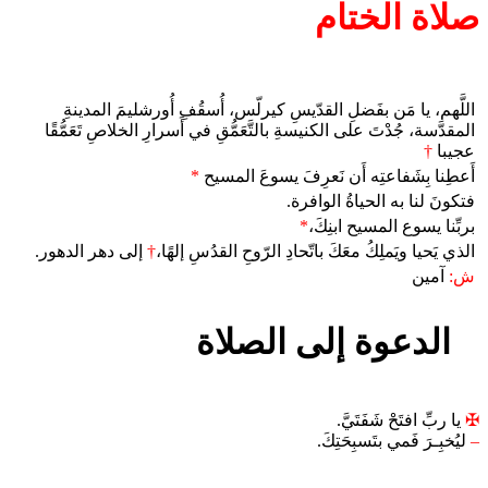
صلاة الختام
اللَّهم، يا مَن بفَضلِ القدّيسِ كيرلّس، أُسقُفِ أُورشليمَ المدينةِ
المقدَّسة، جُدْتَ على الكنيسةِ بالتَّعَمُّقِ في أَسرارِ الخلاصِ تَعَمُّقًا
عجيبا
†
أَعطِنا بِشَفاعتِه أَن نَعرِفَ يسوعَ المسيح
*
فتكونَ لنا به الحياةُ الوافرة.
بربِّنا يسوع المسيح ابنِكَ،
*
الذي يَحيا ويَملِكُ معَكَ باتّحادِ الرّوحِ القدُسِ إلهًا،
†
إلى دهر الدهور.
ش:
آمين
الدعوة إلى الصلاة
✠
يا ربِّ افتَحْ شَفَتَيَّ.
–
ليُخبِـرَ فَمي بتَسبِحَتِكَ.