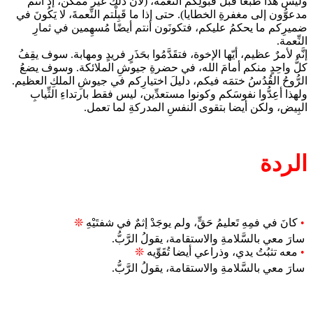
وليس هذا طبعًا قبلَ قبولِكم النِّعمة، (لأنَّ ذلك غيُر ممكن، إذ أنتم
مدعوُّون إلى مغفرةِ الخطايا). حتى إذا ما قَبِلْتم النِّعمةَ، لا يَكُونَ في
ضميرِكم ما يحكمُ عليكم، فتكونَون أنتم أيضًا مُسهِمين في ثمارِ
النِّعمة.
إنَّه لأمرٌ عظيم، أيّها الإخوة، فتقَدَّمُوا بحَذَرٍ فريدٍ ومهابة. سوف يقِفُ
كلُّ واحِدٍ منكم أمامَ الله، في حضرةِ جيوشِ الملائكة. وسوف يضعُ
الرُّوحُ القُدُسُ ختمَه فيكم، دليلَ اختيارِكم في جيوشِ الملكِ العظيم.
ولهذا أعِدُّوا نفوسَكم وكونوا مستعدِّين، ليس فقط بارتداءِ الثِّيابِ
البِيض، ولكن أيضا بتقوى النفسِ المدركةِ لما تعمل.
الردة
•
كانَ في فمِهِ تَعليمُ حَقٍّ، ولم يوجَدْ إثمٌ في شفتَيْهِ
❊
سارَ معي بالسَّلامةِ والاستقامة، يقولُ الرَّبُّ.
•
معه تثبُتُ يدي، وذراعي أيضا تُقَوِّيه
❊
سارَ معي بالسَّلامةِ والاستقامة، يقولُ الرَّبُّ.