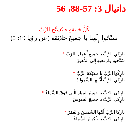
دانيال 3: 57-88، 56
كُلُّ خليقةٍ فلتُسبِّح الرَّبّ
سبِّحُوا إِلَهَنا يا جميعَ خلائِقِه (عن رؤيا 19: 5)
بارِكي الرَّبَّ يا جميعَ أَعمالِ الرَّبّْ
*
سَبِّحيهِ وارفعيهِ إِلى الدُّهورْ
بارِكُوا الرَّبَّ يا ملائِكَةَ الرَّبّْ
*
بارِكي الرَّبَّ أَيَّتُـها السَّمواتْ
بارِكي الرَّبَّ يا جميعَ المياهِ الَّتي فوقَ السَّماءْ
*
بارِكي الرَّبَّ يا جميعَ الجيوشْ
بارِكا الرَّبَّ أَيَّتُها الشَّمسُ والقَمَرْ
*
بارِكي الرَّبَّ يا نـُجُومَ السَّماءْ