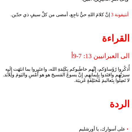
أنتيفونة 3
إنَّ كلامَ اللهِ حيٌّ ناجِع، أمضى من كلِّ سيفٍ ذي حدّين.
القراءة
الى العبرانيين 13: 7-9أ
أُذكُروا رُؤَساؤكم، إِنَّهم خاطَبوكم بِكَلِمَةِ الله، واعتَبِروا بما انتَهَت إِلَيه
سيرَتُهم واقتَدوا بِإِيمانِهِم. إِنَّ يسوعَ المَسيحَ هو هو أَمْسِ واليَومَ ولِلأَبَد.
لا تَضِلُّوا بِتَعاليمَ مُختَلِفَةٍ غَريبَة.
الردة
•
على أسوارِك، يا أورشليم