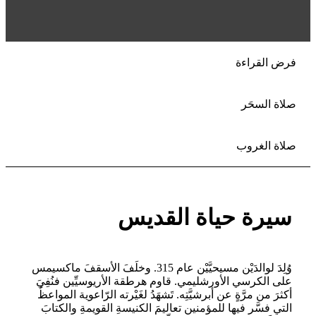
فرض القراءة
صلاة السحَر
صلاة الغروب
سيرة حياة القديس
وُلِدَ لوالدَيْن مسيحيَّيْن عام 315. وخلَفَ الأسقفَ ماكسيمس
على الكرسي الأورشليمي. قاوم هرطقة الأريوسيِّين فنُفِيَ
أكثرَ من مرَّةٍ عن أبرشيَّتِه. تَشهَدُ لغَيْرته الرّاعوية المواعظُ
التي فسَّر فيها للمؤمنين تعاليمَ الكنيسةِ القويمةِ والكتابَ