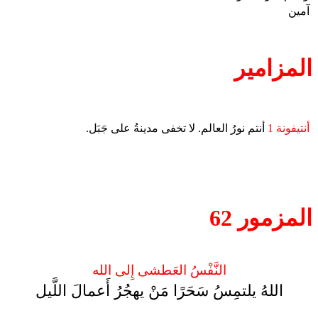
آمين
المزامير
أنتيفونة 1
أنتم نورُ العالم. لا تخفى مدينةُ على جَبَل.
المزمور 62
النَّفْسُ العَطشى إِلى الله
اللهُ يلتمِسُ سَحَرًا مَنْ يهجُرُ أَعمالَ اللَّيل