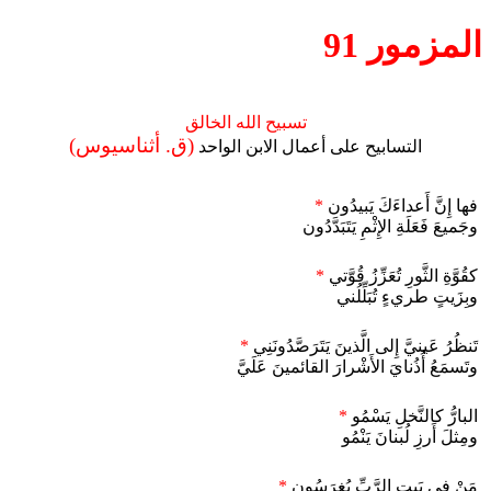
المزمور 91
تسبيح الله الخالق
(ق. أثناسيوس)
التسابيح على أعمال الابن الواحد
فها إِنَّ أَعداءَكَ يَبيدُون
*
وجَميعَ فَعَلَةِ الإِثْمِ يَتَبَدَّدُون
كقُوَّةِ الثَّورِ تُعَزِّزُ قُوَّتي
*
وبِزَيتٍ طريءٍ تُبَلِّلُني
تَنظُرُ عَينيَّ إِلى الَّذينَ يَتَرَصَّدُونَنِي
*
وتَسمَعُ أُذُنايَ الأَشْرارَ القائمينَ عَلَيَّ
البارُّ كالنَّخلِ يَسْمُو
*
ومِثلَ أَرزِ لُبنانَ يَنْمُو
مَنْ في بَيتِ الرَّبِّ يُغرَسُون
*