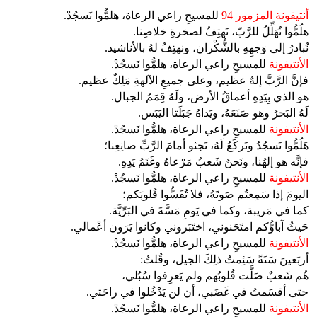
أنتيفونة المزمور 94
للمسيحِ راعي الرعاة، هلمُّوا نَسجُدْ.
هلُمُّوا نُهَلِّلُ للرَّبّ، نَهتِفُ لصخرةِ خلاصِنا.
نُبادرُ إلى وَجهِهِ بالشُّكْران، ونهتِفُ لهُ بالأناشيد.
الأنتيفونة
للمسيحِ راعي الرعاة، هلمُّوا نَسجُدْ.
فإنَّ الرَّبَّ إلهٌ عظيم، وعلى جميعِ الآلهةِ مَلِكٌ عظيم.
هو الذي بِيَدِهِ أعماقُ الأرض، ولَهُ قِمَمُ الجبال.
لَهُ البَحرُ وهو صَنَعَهُ، ويَداهُ جَبَلَتا اليَبَس.
الأنتيفونة
للمسيحِ راعي الرعاة، هلمُّوا نَسجُدْ.
هَلُمُّوا نَسجُدُ ونَركَعُ لَهُ، نَجثو أمامَ الرَّبِّ صانِعِنا؛
فإنَّه هو إلهُنا، ونَحنُ شَعبُ مَرْعاهُ وغَنَمُ يَدِهِ.
الأنتيفونة
للمسيحِ راعي الرعاة، هلمُّوا نَسجُدْ.
اليومَ إذا سَمِعتُم صَوتَهُ، فلا تُقَسُّوا قُلوبَكم؛
كما في مَريبة، وكما في يَومِ مَسَّةَ في البَرِّيَّة.
حَيثُ آباوُّكم امتَحَنوني، اختَبَروني وكانوا يَرَون أعْمالي.
الأنتيفونة
للمسيحِ راعي الرعاة، هلمُّوا نَسجُدْ.
أربَعينَ سَنَةً سَئِمتُ ذلِكَ الجيل، وقُلتُ:
هُم شَعبٌ ضَلَّت قُلوبُهم ولم يَعرِفوا سُبُلي،
حتى أقسَمتُ في غَضَبي، أن لن يَدْخُلوا في راحَتي.
الأنتيفونة
للمسيحِ راعي الرعاة، هلمُّوا نَسجُدْ.