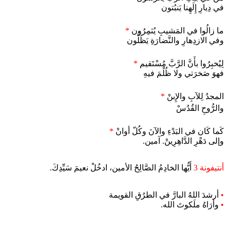
في دِيارِ إِلَهِنا يَنبُتون
ما زالُوا في المَشيبِ يُثمِرُون
*
وفي الازدِهارِ والنَّضارَةِ يَظَلُّون
لِيُخبِرُوا بأَنَّ الرَّبَّ مُسْتَقيم
*
فهوَ صَخرَتي ولا ظُلْمَ فيهِ
المجدُ لِلآبِ والإِبنْ
*
والرُّوحِ القُدُسْ
كَما كَان في البَدْءِ والآنَ وكُلّ أوانْ
*
وإلى دَهْرِ الدَّاهِرِينْ. آمين.
أنتيفونة 3
أَيُّها الخادِمُ الصَّالِحُ الأمين، ادخُلْ نعيمَ سَيِّدِكَ.
•
أرشدَ اللهُ البارَّ في الطرُقِ القويمة
•
وأرَاهُ ملَكوتَ الله.