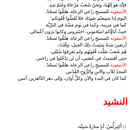
فإنَّه هو إلهُنا، ونَحنُ شَعبُ مَرْعاهُ وغَنَمُ يَدِهِ.
الأنتيفونة
للمسيحِ راعي الرعاة، هلمُّوا نَسجُدْ.
اليومَ إذا سَمِعتُم صَوتَهُ، فلا تُقَسُّوا قُلوبَكم؛
كما في مَريبة، وكما في يَومِ مَسَّةَ في البَرِّيَّة.
حَيثُ آباوُّكم امتَحَنوني، اختَبَروني وكانوا يَرَون أعْمالي.
الأنتيفونة
للمسيحِ راعي الرعاة، هلمُّوا نَسجُدْ.
أربَعينَ سَنَةً سَئِمتُ ذلِكَ الجيل، وقُلتُ:
هُم شَعبٌ ضَلَّت قُلوبُهم ولم يَعرِفوا سُبُلي،
حتى أقسَمتُ في غَضَبي، أن لن يَدْخُلوا في راحَتي.
الأنتيفونة
للمسيحِ راعي الرعاة، هلمُّوا نَسجُدْ.
المجدُ للآبِ والابنِ والرُّوحِ القُدُس.
كما كان في البدءِ والآن وكلَّ أوان، وإلى دهر الدَّاهرين. آمين.
النشيد
1)
أَكِيرلُّسُ، أيا منارَةً سَنِيَّة،