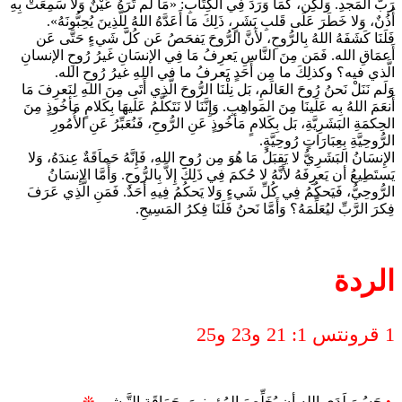
رَبَّ المَجدِ. وَلَكِن، كَمَا وَرَدَ فِي الكِتَابِ: «مَا لَم تَرَهُ عَيْنٌ وَلا سَمِعَتْ بِهِ
أُذُنٌ، وَلا خَطَرَ عَلَى قَلبِ بَشَرٍ، ذَلِكَ مَا أَعَدَّهُ اللهُ لِلَّذِينَ يُحِبُّونَهُ».
فَلَنَا كَشَفَهُ اللهُ بِالرُّوحِ، لأَنَّ الرُّوحَ يَفحَصُ عَن كُلَّ شَيءٍ حَتَّى عَن
أَعمَاقِ الله. فَمَن مِنَ النَّاسِ يَعرِفُ مَا فِي الإنسَانِ غَيرُ رُوحِ الإنسانِ
الَّذي فيه؟ وكذلِكَ ما مِن أَحَدٍ يَعرفُ ما في اللهِ غيرُ رُوحِ الله.
وَلَم نَنَلْ نَحنُ رُوحَ العَالَمِ، بَل نِلْنَا الرُّوحَ الَّذِي أَتَى مِنَ اللهِ لِنَعرِفَ مَا
أَنعَمَ اللهُ بِه عَلَينَا مِنَ المَواهِبِ. وَإِنَّنَا لا نَتَكلَّمُ عَلَيهَا بِكَلامٍ مَأخُوذٍ مِنَ
الحِكمَةِ البَشَرِيَّةِ، بَل بِكَلامٍ مَأخُوذٍ عَنِ الرُّوحِ، فَنُعَبِّرُ عَنِ الأُمُورِ
الرُّوحِيَّةِ بِعِبَارَاتٍ رُوحِيَّةٍ.
الإِنسَانُ البَشَرِيُّ لا يَقبَلُ مَا هُوَ مِن رُوحِ اللهِ، فَإِنَّهُ حَماَقَةٌ عِندَهُ، وَلا
يَستَطِيعُ أن يَعرِفَهُ لأَنَّهُ لا حُكمَ فِي ذَلِكَ إِلاَّ بِالرُّوحِ. وَأَمَّا الإِنسَانُ
الرُّوحِيُّ، فَيَحكُمُ فِي كُلِّ شَيءٍ وَلا يَحكُمُ فِيهِ أحَدٌ. فَمَنِ الَّذِي عَرَفَ
فِكرَ الرَّبِّ ليُعَلِّمَهُ؟ وَأَمَّا نَحنُ فَلَنَا فِكرُ المَسِيحِ.
الردة
1 قرونتس 1: 21 و23 و25
•
حَسُنَ لَدَى اللهِ أن يُخَلِّصَ المُؤمِنِينَ بِحَمَاقَةِ التَّبشِيرِ
❊