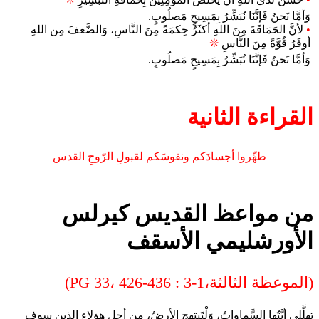
وَأمَّا نَحنُ فَإنَّنَا نُبَشِّرُ بِمَسِيحٍ مَصلُوبٍ.
•
لأنَّ الحَمَاقَةَ مِنَ اللهِ أكثَرُ حِكمَةً مِنَ النَّاسِ، وَالضَّعفَ مِن اللهِ
أوفَرُ قُوَّةً مِنَ النَّاسِ
❊
وَأمَّا نَحنُ فَإنَّنَا نُبَشِّرُ بِمَسِيحٍ مَصلُوبٍ.
القراءة الثانية
طهِّروا أجسادَكم ونفوسَكم لقبولِ الرّوحِ القدس
من مواعظ القديس كيرلس
الأورشليمي الأسقف
(الموعظة الثالثة،1-3 : PG 33، 426-436)
تهلَّلِي أيَّتُها السَّماواتُ، وَلْتَبتهِجِ الأرضُ، من أجلِ هؤلاء الذين سوف