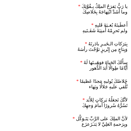
يا رَبُّ يَفرَحُ الملِكُ بِـقُوَّتِكَ
*
وما أَشَدَّ ابْتِهاجَهُ بِخَلاصِكَ
أَعطَيتَهُ بُغـيَةَ قَلبِهِ
*
ولم تَحرِمْهُ أُمنِيَةَ شَفَـتَيهِ
بِبَرَكاتِ الـخَيـرِ بادَرتَهُ
*
وَبِتاجٍ مِن إِبْريزٍ توَّجْتَ رأسَهُ
سأَلَكَ الحَياةَ فوَهَبـتَها لَهُ
*
أَيَّامًا طِوالًا أَبَدَ الدُّهور
خَلاصُكَ يُوليهِ مَجدًا عَظيمًا
*
تُلْقي علَيهِ جَلالًا وبَهاء
لأنَّكَ تَجعَلُهُ بَركاتٍ لِلأَبَد
*
تَسُرُّهُ سُرورًا أَمامَ وَجهِكَ
لأنَّ الملِكَ على الرَّبِّ يَتَـوَكَّل
*
وبِرَحمةِ العَلِيِّ لا يَتـَزَعزَع