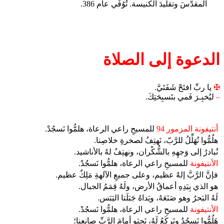
المقدَّسَ وتقليدَ الكنيسة. تُوُفِّي عام 386.
الدعوة إلى الصلاة
✠
يا ربِّ افتَحْ شَفَتَيَّ.
–
ليُخبِـرَ فَمي بتَسبِحَتِكَ.
أنتيفونة المزمور 94
للمسيحِ راعي الرعاة، هلمُّوا نَسجُدْ.
هلُمُّوا نُهَلِّلُ للرَّبّ، نَهتِفُ لصخرةِ خلاصِنا.
نُبادرُ إلى وَجهِهِ بالشُّكْران، ونهتِفُ لهُ بالأناشيد.
الأنتيفونة
للمسيحِ راعي الرعاة، هلمُّوا نَسجُدْ.
فإنَّ الرَّبَّ إلهٌ عظيم، وعلى جميعِ الآلهةِ مَلِكٌ عظيم.
هو الذي بِيَدِهِ أعماقُ الأرض، ولَهُ قِمَمُ الجبال.
لَهُ البَحرُ وهو صَنَعَهُ، ويَداهُ جَبَلَتا اليَبَس.
الأنتيفونة
للمسيحِ راعي الرعاة، هلمُّوا نَسجُدْ.
هَلُمُّوا نَسجُدُ ونَركَعُ لَهُ، نَجثو أمامَ الرَّبِّ صانِعِنا؛