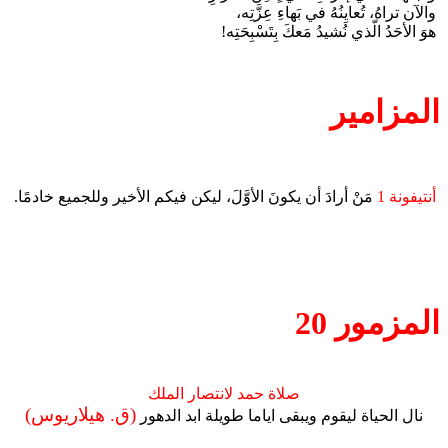
والآن تراهُ، تُعايِنُهُ في بَهاءِ عِزَّتِه،
هوَ الأحَدُ الّذي نُشيدُ مَعكَ بِتَسْبِحَتِه!
المزامير
أنتيفونة 1
مَنْ أرادَ أن يكونَ الأوَّلَ، ليكن فيكم الأخير وللجميع خادمًا.
المزمور 20
صلاة حمد لانتصار الملك
(ق. هيلاريوس)
نال الحياة ليقوم ويبقى اياما طويلة ابد الدهور