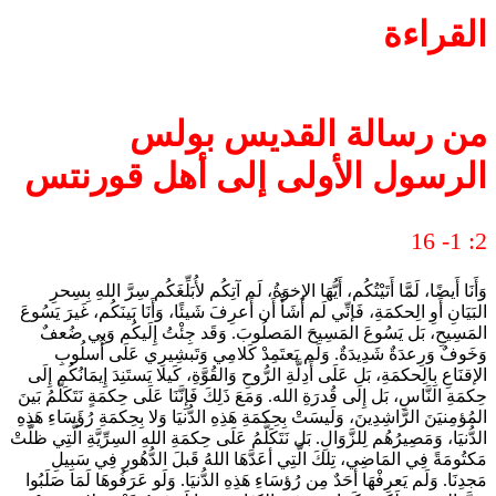
القراءة
من رسالة القديس بولس
الرسول الأولى إلى أهل قورنتس
2: 1- 16
وَأَنَا أَيضًا، لَمَّا أَتَيْتُكُم، أَيُّهَا الإخوَةُ، لَم آتِكُم لأُبَلِّغَكُم سِرَّ اللهِ بِسِحرِ
البَيَانِ أَوِ الِحكمَةِ، فَإنِّي لَم أَشَأْ أَن أَعرِفَ شَيئًا، وَأَنَا بَينَكُم، غَيرَ يَسُوعَ
المَسِيحِ، بَل يَسُوعَ المَسِيحَ المَصلُوبَ. وَقَد جِئْتُ إِلَيكُم وَبِي ضُعفٌ
وَخَوفٌ وَرِعدَةٌ شَدِيدَةٌ. وَلَم يَعتَمِدْ كَلامِي وَتَبشِيرِي عَلَى أُسلُوبِ
الإقنَاعِ بِالِحكمَةِ، بَل عَلَى أَدِلَّةِ الرُّوحِ وَالقُوَّةِ، كَيلا يَستَنِدَ إِيمَانُكُم إِلَى
حِكمَةِ النَّاسِ، بَل إِلَى قُدرَةِ الله. وَمَعَ ذَلِكَ فَإِنَّنَا عَلَى حِكمَةٍ نَتَكَلَّمُ بَينَ
المُؤمِنيَنَ الرَّاشِدِينَ، وَلَيسَتْ بِحِكمَةِ هَذِهِ الدُّنيَا وَلا بِحِكمَةِ رُؤَسَاءِ هَذِهِ
الدُّنيَا، وَمَصِيرُهُم لِلزَّوَالِ. بَل نَتَكَلَّمُ عَلَى حِكمَةِ اللهِ السِرِّيَّةِ الَّتِي ظلَّتْ
مَكتُومَةً فِي المَاضِي، تِلكَ الَّتِي أعَدَّهَا اللهُ قَبلَ الدُّهُورِ فِي سَبِيلِ
مَجدِنَا. وَلَم يَعرِفْهَا أحَدٌ مِن رُؤسَاءِ هَذِهِ الدُّنيَا. وَلَو عَرَفُوهَا لَمَا صَلَبُوا