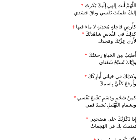
اللَّهُمَّ أَنتَ إِلهي إِلَيكَ بَكَرتُ
*
إِلَيكَ ظَمِئَتْ نَفْسي وتاقَ جَسَدي
كأَرضٍ قاحِلةٍ مُجدِبَةٍ لا ماءَ فيها
†
كذلِكَ في القُدسِ شاهَدتُكَ
*
لأَرى عِزَّتَكَ ومَجدَكَ
أَطيَبُ مِنَ الحَياةِ رَحمَتُكَ
*
وإِيَّاكَ تُسبِّحُ شَفَتايَ
وكذلِكَ في حَياتي أُبارِكُكَ
*
وأَرفعُ كَفَّيَّ بِاسمِكَ
كمِنْ شَحْمٍ ودَسَمٍ تَشْبعُ نَفْسي
*
وبِشفاهِ التَّهْليلِ يُشيدُ فَمي
إِذا ذَكَرْتُكَ على مَضجَعِي
*
تَمتَمتُ بِكَ في الهَجَعاتْ