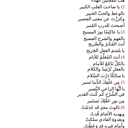
هَبْ للمُحِبّين الهناء
2)
يا صاحبَ القلبِ الكبير
بالوعظ والحبِّ الخبير
وكرَزْتَ عن معنى المَصير
أصبحتَ للدربِ المُنير
3)
يا عاكِسًا نورَ المسيح
بالفهم والشرح الفصيح
أنتَ المُثابرُ والصَّريح
يا بلسَمَ العقلِ الجَريح
4)
أنتَ المُعَلِّمُ للأنام
بالكلِّ تَدْفَعُ للأمام
بالعقلِ تُرْشِدُ والكلام
يا سالِكًا دَرْبَ السَّلام
5)
مِن خَلْفِكَ الدُّنيا تَسير
يا أيُّها الراعي النَّصير
في الشَّرْحِ كَم كُنتَ القدير
مِن نورِ عَقْلِكَ نَستَنير
6)
ثالوثَ مجدٍ قَد خَدَمْتْ
وبهديه الأغنامَ قُدتْ
وبقدوةِ الفادي سلكتْ
وأمامَ قبره قد وَعَظْتْ.