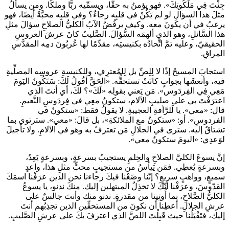
جِئْتَ فِي مَلَكُوتِكَ». فهو يؤمنُ به حقًّا، ويسمِّيه ربًّا وملكًا. ومن يسألُ
مثلَ هذا السؤالِ لو لم يَكُنْ في قلبِه رجاءٌ؟ وفي قلبِه محبَّةٌ أيضًا، فهو
يرغبُ في أن يكونَ معه. وكيف يرفُضُ الآبُ الكليُّ الصلاحِ سؤالَ مثلِ
هذا السَّائلِ، وهو الذي ألهمَه السُّؤالَ. الصَّليبُ كانَ عرشَ العروسِ
الحقيقيّ، وعليه تمَّ اتِّحادُه بكنيستِه، مقدِّمًا لها عُربُونَ دمِه المقدَّسِ
المراقِ.
استجابَ المسيحُ إذًا لا لِلِصِّ بل لِلمُعترِفِ، وللكنيسةِ عروسِه المصلِّيةِ
فيه، وأنعشَها بجوابٍ كانَتْ تستحقُّه. «الحَقَّ أقُولُ لَكَ: سَتَكُونُ اليَومَ
مَعِي فِي الفِردَوس». مَن يَعني بقولِه «لَكَ»؟ لكَ، أي أنتَ الذي
اعترَفْتَ بي على صليبِ الآلام، ستكونُ معِي في فِردَوسِ النَّعيمِ.
قال: «معي». يا لَلرَّأفةِ العجيبةِ. لا يقولُ فقط: «ستكونُ في
الفردوسِ». أو: «ستكونُ مع الملائكةِ»، بل قالَ: «معي». سترتوي بما
تشتاقُ إليه. سترى في الجلالِ مَن تعترفُ به وهو في الآلامِ. ولا تأجيلَ
لوَعدِي: «اليومَ ستكونُ معي».
إنَّ يسوعَ الكليَّ الصلاحِ والحِلمِ يستجيبُ بسرعةٍ، وبسرعةٍ يَعِدُ،
وبسرعةٍ يُعطِي. فمَن يَيأسُ من مستجيبٍ محبٍّ مثلِ هذا، واعدٍ
سميعٍ، وواهبٍ سريعٍ؟ إنّنا وضَعْنا فيكَ رجاءنا نحن الذين عرَفْنا اسمَكَ
القدّوسَ، وعرَفْنا أنّكَ لا تخذِلُ المبتهلين إليك. منكَ ندنو، يا يسوعُ
الكليُّ الصَّلاحِ، بما أُوتِينا من مقدرةٍ. ندنو منك وأنتَ جالسٌ على
عرشِ الجلالِ. أعطِنا أن نكونَ من المستحقِّين الذين تجذِبُهم أنتَ
إليك، فتَقْبَلُنا حيث قَبِلْتَ اللصَّ‌ الذي اعترفَ بكَ على عرشِ الصَّليبِ.