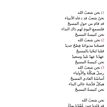
1)
نحن شعبُ الله
نحنُ شعبٌ قد دعاه الأنبياء
قد قامَ من حولِ المسيحْ
فلنسمعِ اليومَ لهم ذاك النداء
نحن كنيسةُ المسيحْ
2)
نحن شعبُ الله
فصحُنا مذبوحُهُ فِصْحٌ جديدْ
قمْنا لنحْيا بالمسيحْ
عهدُنا عهدٌ تليدٌ وسعيدْ
نحن كنيسةُ المسيحْ
3)
نحن شعبُ الله
رسلٌ هيكَلُهُ والأَولياء
أساسُهُ الفادي المسيحْ
هيكلٌ قدَّسَهُ عالي البناء
نحن كنيسةُ المسيحْ
نحن شعبُ الله
قد وُلِدِنا حينَ عُمِّدْنا بماءْ