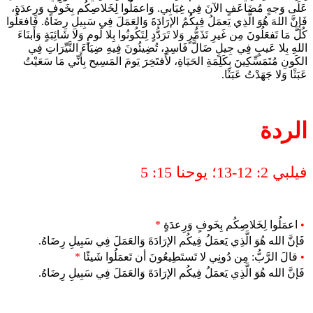
عَلَى وَجهٍ مُضَاعَفٍ الآنَ فِي غِيَابِي. وَاعمَلُوا لِخَلاصِكُم بِخَوفٍ وَرِعدَةٍ،
فَإِنَّ اللهَ هُوَ الَّذِي يَعمَلُ فِيكُمُ الإرَادَةَ وَالعَمَلَ فِي سَبِيلِ رِضَاهُ. فَافعَلُوا
كُلَّ مَا تَفعَلُونَ مِن غَيرِ تَذَمُّرٍ وَلا تَرَدُّدٍ لِتَكُونُوا بِلا لَومٍ وَلا شَائِبَةٍ وَأَبنَاءَ
اللهِ بِلا عَيبٍ فِي جِيلٍ ضَالًّ فَاسِدٍ، تُضِيئُونَ فِيهِ ضِيَاءَ النَّيِّرَاتِ فِي
الكَونِ مُتَمَسِّكِينَ بِكَلِمَةِ الحَيَاةِ، لأَفتَخِرَ يَومَ المَسِيح بِأَنِّي مَا سَعَيْتُ
عَبَثًا وَلا جَهَدْتُ عَبَثًا.
الردة
فيلبي 2: 12-13؛ يوحنا 15: 5
•
اعمَلُوا لِخَلاصِكُم بِخَوفٍ وَرِعدَةٍ
*
فَإنَّ الله هُوَ الَّذِي يَعمَلُ فِيكُم الإرَادَةَ وَالعَمَلَ فِي سَبِيلِ رِضَاهُ.
•
قالَ الرَّبُّ: مِن دُونِي لا تَستَطِيعُونَ أن تَعمَلُوا شَيئًا
*
فَإنَّ الله هُوَ الَّذِي يَعمَلُ فِيكُم الإرَادَةَ وَالعَمَلَ فِي سَبِيلِ رِضَاهُ.