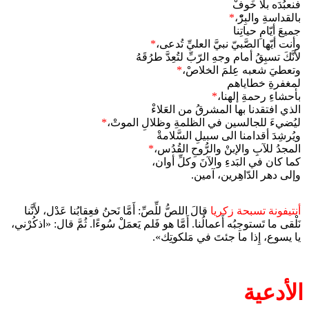
فنعبُدَه بلا خَوفْ
بالقداسةِ والبِرّْ،
*
جميعَ أيّامِ حياتِنا
وأنت أيّها الصَّبيّ نبيَّ العليِّ تُدعى،
*
لأنَّكَ تسبِقُ أمام وجهِ الرّبِّ لتُعِدَّ طرُقَهُ
وتعطيَ شعبه عِلمَ الخلاصْ،
*
لمغفرةِ خطاياهم
بأحشاءِ رحمةِ إلهنا،
*
الذي افتقدنا بها المشرقُ من العَلاءْ
ليُضيءَ للجالسين في الظلمةِ وظلالِ الموتْ،
*
ويُرشِدَ أقدامنا الى سبيلِ السَّلامةْ
المجدُ للآبِ والإبنْ والرُّوحِ القُدُس،
*
كما كان في البَدءِ والآنَ وكلِّ أوان،
وإلى دهر الدّاهِرين، آمين.
أنتيفونة تسبحة زكريا
قالَ اللصُّ للِّصِّ: أَمَّا نَحنُ فعِقابُنا عَدْل، لأَنَّنا
نَلْقى ما تَستوجِبُه أَعمالُنا. أَمَّا هو فَلم يَعمَلْ سُوءًا. ثُمَّ قال: «اذكُرْني،
يا يسوع، إِذا ما جئتَ في مَلكوتِك».
الأدعية