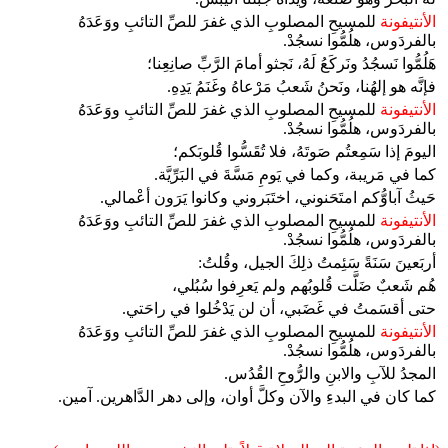
الأنتيفونة
للمسيحِ المصلوبِ الذي غفرَ للصِّ التائبِ ووَعَدَهُ
بالفردَوس، هلُمُّوا نسجُدْ.
هَلُمُّوا نَسجُدُ ونَركَعُ لَهُ، نَجثو أمامَ الرَّبِّ صانِعِنا؛
فإنَّه هو إلهُنا، ونَحنُ شَعبُ مَرْعاهُ وغَنَمُ يَدِهِ.
الأنتيفونة
للمسيحِ المصلوبِ الذي غفرَ للصِّ التائبِ ووَعَدَهُ
بالفردَوس، هلُمُّوا نسجُدْ.
اليومَ إذا سَمِعتُم صَوتَهُ، فلا تُقَسُّوا قُلوبَكم؛
كما في مَريبة، وكما في يَومِ مَسَّةَ في البَرِّيَّة.
حَيثُ آباوُّكم امتَحَنوني، اختَبَروني وكانوا يَرَون أعْمالي.
الأنتيفونة
للمسيحِ المصلوبِ الذي غفرَ للصِّ التائبِ ووَعَدَهُ
بالفردَوس، هلُمُّوا نسجُدْ.
أربَعينَ سَنَةً سَئِمتُ ذلِكَ الجيل، وقُلتُ:
هُم شَعبٌ ضَلَّت قُلوبُهم ولم يَعرِفوا سُبُلي،
حتى أقسَمتُ في غَضَبي، أن لن يَدْخُلوا في راحَتي.
الأنتيفونة
للمسيحِ المصلوبِ الذي غفرَ للصِّ التائبِ ووَعَدَهُ
بالفردَوس، هلُمُّوا نسجُدْ.
المجدُ للآبِ والابنِ والرُّوحِ القُدُس.
كما كان في البدءِ والآن وكلَّ أوان، وإلى دهر الدَّاهرين. آمين.