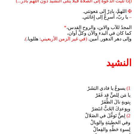
(إذا تليت الدعوة إلى الصلاة قبلاً يتلى النشيد دون اللهم بادر...)
✠
اللهمَّ، بادِرْ إلى مَعونتي.
–
يا ربّ، أسرِعْ إلى إِغاثتي.
المجدُ للآب والابن، والروح القدس،
*
كما كان في البدء والآن وكلَّ أوان،
وإلى دهر الدهور. آمين.
(في غير الزمن الأربعيني:
هللويا.
)
.
النشيد
1)
يسوعُ يا فادي البَشَرْ
يا مَن لِلصٍّ قد غَفَرْ
بِتوبةٍ نالَ الظَّفَرْ
وبِوَعدِكَ الحُبُّ انتَصَرْ
2)
لِصٌّ تَوَغَّلَ في الضَلالْ
وفي الخطيئةِ والوَبالْ
لِسوءِ حَظِّهِ والفِعالْ