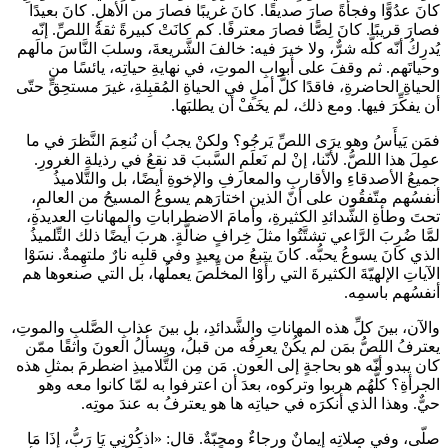
كانَ عدُوًّا وفجأةً صارَ صديقًا. كانَ غريبًا فصارَ من الأهلِ. كانَ بعيدًا
فصارَ قريبًا. كانَ لِصًّا فصارَ معترفًا. كم كانَتْ كبيرةً ثقةُ اللصِّ. إنّه
يُدرِكُ أنّه كلَّه شرٌّ، ولا خيرَ فيه: خالفَ الشَّريعةَ، وسلبَ النَّاسَ مالَهم
وحياتَهم. ثم وقفَ على أبوابِ الموتِ، في نهايةِ حياتِه، يائسًا من
الحياةِ الحاضرةِ، فاقدًا كلَّ أملٍ في الحياةِ المُقبِلةِ، غيرَ مستحِقٍّ حتّى
أن يفكِّرَ فيها. ومع ذلك، لم يخَفْ أن يطلبَها.
فمَن يَيأَسُ وهو يرَى اللصِّ يَرجُو؟ ولكنْ يجبُ أن نُنعِمَ النَّظرَ في ما
عمِلَ هذا اللصُّ. لأنّنا، إنْ لم نَعلَمِ السَّببَ قد نقعُ في رذيلةِ الغرورِ.
جميعُ الأصدقاءِ والأقاربِ والمعارفِ والإخوةِ أيضًا، بل والتَّلاميذُ
أنفسُهم متّفقُون على أنّ الذين اختارَهم يسوعُ المسيحُ من العالمِ،
تحتَ وطأةِ الشَّدائدِ الكثيرةِ، وأمامَ الاضطراباتِ والمهاناتِ العديدةِ،
لمَّا ضُرِبَ الرَّاعي تشتَّتُوا مثلَ خِرافٍ ضالَّةٍ. هربَ أيضًا ذلك التِّلميذُ
الذي كانَ يسوعُ يحبُّه. كانَ يتبعُ من بعيدٍ وفي قلبِه نارٌ ملتهِمةٌ. نسَوْا
الآياتِ الإلهيّةَ الكثيرةَ التي رأَوْا المخلِّصَ يعملُها، بل التي صنعوها هم
أنفسُهم باسمِه.
والآن، بينَ كلِّ هذه المهاناتِ والشَّدائدِ، بل بينَ عذابِ الصَّلبِ والموتِ،
يعترفُ اللصُّ بمَن لم يكُنْ يعرِفُه من قبلُ، ويسألُ العونَ واثقًا ممّن
كان يبدو أنّه هو بحاجةٍ إلى العون. مَن مِن التَّلاميذِ اضطرمَ بمثلِ هذه
الجرأةِ؟ كلُّهُم هربوا وتركوه، بعدَ أن اعترفوا به لمّا كانوا معه وهو
حيٌّ. وهذا الذي أنكرَه في حياتِه ها هو يعترفُ به عندَ موتِه.
صلّى، وفي صلاتِه إيمانٌ ورجاءٌ ومحبّةٌ. قال: «اذكُرْنِي يَا رَبُّ، إذَا مَا