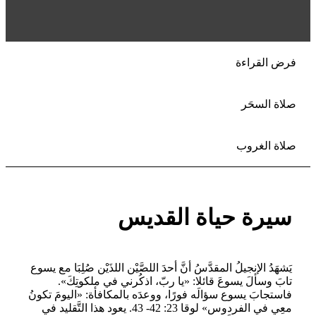
فرض القراءة
صلاة السحَر
صلاة الغروب
سيرة حياة القديس
يَشهَدُ الإنجيلُ المقدَّسُ أنَّ أحدَ اللصَّيْن اللذَيْن صُلِبَا مع يسوع
تابَ وسألَ يسوعَ قائلا: «يا ربّ، اذكُرني في ملكوتِكَ».
فاستجابَ يسوع سؤالَه فورًا، ووعدَه بالمكافأة: «اليومَ تكونُ
معِي في الفردوس» لوقا 23: 42- 43. يعود هذا التَّقليد في