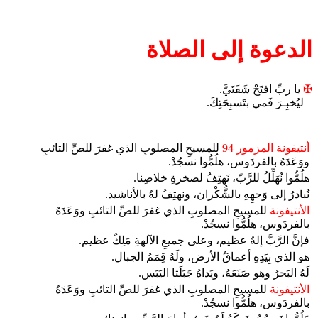
الدعوة إلى الصلاة
✠
يا ربِّ افتَحْ شَفَتَيَّ.
–
ليُخبِـرَ فَمي بتَسبِحَتِكَ.
أنتيفونة المزمور 94
للمسيحِ المصلوبِ الذي غفرَ للصِّ التائبِ
ووَعَدَهُ بالفردَوس، هلُمُّوا نسجُدْ.
هلُمُّوا نُهَلِّلُ للرَّبّ، نَهتِفُ لصخرةِ خلاصِنا.
نُبادرُ إلى وَجهِهِ بالشُّكْران، ونهتِفُ لهُ بالأناشيد.
الأنتيفونة
للمسيحِ المصلوبِ الذي غفرَ للصِّ التائبِ ووَعَدَهُ
بالفردَوس، هلُمُّوا نسجُدْ.
فإنَّ الرَّبَّ إلهٌ عظيم، وعلى جميعِ الآلهةِ مَلِكٌ عظيم.
هو الذي بِيَدِهِ أعماقُ الأرض، ولَهُ قِمَمُ الجبال.
لَهُ البَحرُ وهو صَنَعَهُ، ويَداهُ جَبَلَتا اليَبَس.
الأنتيفونة
للمسيحِ المصلوبِ الذي غفرَ للصِّ التائبِ ووَعَدَهُ
بالفردَوس، هلُمُّوا نسجُدْ.