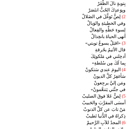
بِتوبةٍ نالَ الظَّفَرْ
وبِوَعدِكَ الحُبُّ انتَصَرْ
2)
لِصٌّ تَوَغَّلَ في الضَلالْ
وفي الخطيئةِ والوَبالْ
لِسوءِ حَظِّهِ والفِعالْ
أنهى الحياةَ بانخِذالْ
3)
«اقبَلْ يسوعُ توبتي»
قال الأثيمُ بحُرقةِ
أدخِلني في مَلكوتِكَ
بِما لَكَ مِن سُلطةِ»
4)
اليومَ عندي سَتكونْ
سَأغفِرُ كلَّ الديونْ
ومَن إليَّ يرجِعونْ
في جنَّتي يَتنعَّمونْ»
5)
لِصٌّ عَلا فوقَ الصليبْ
أمسَى المقرَّبَ والحَبيبْ
مَنْ تابَ عن كلِّ الذنوبْ
ذِكراهُ في الدُّنيا تَطيبْ
6)
المجدُ للآبِ الرَّحيمْ