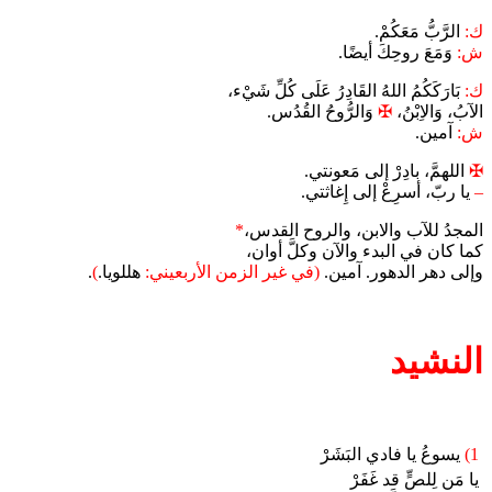
ك:
الرَّبُّ مَعَكُمْ.
ش:
وَمَعَ روحِكَ أيضًا.
ك:
بَارَكَكُمُ اللهُ القَادِرُ عَلَى كُلِّ شَيْء،
الآبُ، وَالاِبْنُ،
✠
وَالرُّوحُ القُدُس.
ش:
آمين.
✠
اللهمَّ، بادِرْ إلى مَعونتي.
–
يا ربّ، أسرِعْ إلى إِغاثتي.
المجدُ للآب والابن، والروح القدس،
*
كما كان في البدء والآن وكلَّ أوان،
وإلى دهر الدهور. آمين.
(في غير الزمن الأربعيني:
هللويا.
)
.
النشيد
1)
يسوعُ يا فادي البَشَرْ
يا مَن لِلصٍّ قد غَفَرْ