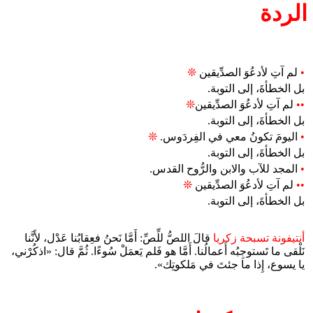
الردة
•
لم آتِ لأدعُوَ الصدِّيقين
❊
بل الخطأةَ، إلى التوبة.
••
لم آتِ لأدعُوَ الصدِّيقين
❊
بل الخطأةَ، إلى التوبة.
•
اليومَ تكونُ معي في الفِردَوس.
❊
بل الخطأةَ، إلى التوبة.
•
المجد للآب والابن والرُّوح القدس.
••
لم آتِ لأدعُوَ الصدِّيقين
❊
بل الخطأةَ، إلى التوبة.
أنتيفونة تسبحة زكريا
قالَ اللصُّ للِّصِّ: أَمَّا نَحنُ فعِقابُنا عَدْل، لأَنَّنا
نَلْقى ما تَستوجِبُه أَعمالُنا. أَمَّا هو فَلم يَعمَلْ سُوءًا. ثُمَّ قال: «اذكُرْني،
يا يسوع، إِذا ما جئتَ في مَلكوتِك».