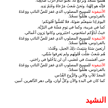
هَلُمُّوا نَسجُدُ ونَركَعُ لَهُ، نَجثو أمامَ الرَّبِّ صانِعِنا؛
فإنَّه هو إلهُنا، ونَحنُ شَعبُ مَرْعاهُ وغَنَمُ يَدِهِ.
الأنتيفونة
للمسيحِ المصلوبِ الذي غفرَ للصِّ التائبِ ووَعَدَهُ
بالفردَوس، هلُمُّوا نسجُدْ.
اليومَ إذا سَمِعتُم صَوتَهُ، فلا تُقَسُّوا قُلوبَكم؛
كما في مَريبة، وكما في يَومِ مَسَّةَ في البَرِّيَّة.
حَيثُ آباوُّكم امتَحَنوني، اختَبَروني وكانوا يَرَون أعْمالي.
الأنتيفونة
للمسيحِ المصلوبِ الذي غفرَ للصِّ التائبِ ووَعَدَهُ
بالفردَوس، هلُمُّوا نسجُدْ.
أربَعينَ سَنَةً سَئِمتُ ذلِكَ الجيل، وقُلتُ:
هُم شَعبٌ ضَلَّت قُلوبُهم ولم يَعرِفوا سُبُلي،
حتى أقسَمتُ في غَضَبي، أن لن يَدْخُلوا في راحَتي.
الأنتيفونة
للمسيحِ المصلوبِ الذي غفرَ للصِّ التائبِ ووَعَدَهُ
بالفردَوس، هلُمُّوا نسجُدْ.
المجدُ للآبِ والابنِ والرُّوحِ القُدُس.
كما كان في البدءِ والآن وكلَّ أوان، وإلى دهر الدَّاهرين. آمين.
النشيد