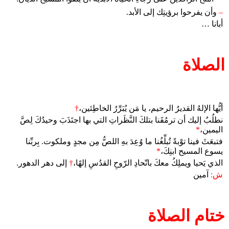
–
وأن يفرحوا برؤيتِك إلى الأبد.
أبانا …
الصلاة
أيُّها الإلهُ القديرُ الرحيم، يا مَن يُبَرِّرُ الخاطِئين،
†
نطلُبُ إليك أن ترمُقَنا بتلكَ النَّظَراتِ التي بها اجتَذَبَ وحيدُكَ لِصَّ
اليمين،
*
فتبعَثَ فينا توْبةً تُبلِّغُنا ما وُعِدَ بهِ اللصُّ مِن مجدٍ وملكوت. بِربِّنا
يسوع المسيح ابنِكَ،
*
الذي يَحيا ويملِكُ معكَ باتّحادِ الرّوحِ القدُسِ إلهًا،
†
إلى دهر الدهور.
ش:
آمين
ختام الصلاة