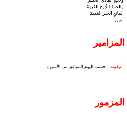
ولابنِهِ الفادي الحليمْ
والحمدُ للرُّوح الكريمْ
المانحِ الخَيرَ العَميمْ
آمين.
المزامير
أنتيفونة 1
حسب اليوم الموافق من الأسبوع
المزمور