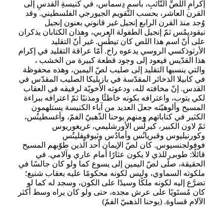
إكرامِ اللصِّ التَّائبِ، باسم دِسماس، في كنيسةِ القدسِ إلى
القرن العاشر، بحسب التَّقويم الجيورجي الفلسطيني. وقد
وُجد منذ القرن الرابع إنجيل غير قانوني بعنون إنجيل
نيقوديمُس ثمّ إنجيل الطفولة العربي، وهذان الكتابان يذكران
على أنّ اسم هذا اللص كان تيطُس. غير أنّ التقليد
الأرثوذكسي الروسي يدعوه راخ. أمّا عراقة التقليد في إكرام
هذا القدّيس فيعود إلى وجود قطعة كبيرة من الخشب ،
والتي ينسبها التقليد إلى صليب لصّ اليمين، وهذه محفوظة
في كابيلا الذخائر المقدّسة في بازيليكا الصليب المقدّس في
القدس. إنّ مخافته لله، ودعوته الأخويّة لرفيقه في العقاب
لكي يتوب، واعترافه بكونه خاطئًا ومذنبًا ثمّ اعترافه ببراءة
المسيح وألوهيّته جعلَ العديد من آباء الكنيسة يستلهمون
الكثير في كتاباتهم ومنهم يوحنا الذّهبيّ الفمّ، وأغسطينُس،
ثمّ لاون الكبير، كيرلُّس الأورشليمي، غريغوريوس
وكورنيليوس وقبريانُس وأمادُس وثيوفيقليتُس
فوفولجنسيوس. كان لصّ الإيمان أحد الّذين طوّبهم المسيح
قائلًا: طوبى للذي لا يكون عثارًا أمام عاري وآلامي. في
الحقيقة، صلّى لصّ اليمين إلى يسوع كما ولو كان جالسًا في
ملكوته السماوي، وليس لكونه محكومًا عليه بعقاب شنيع؛
تضرَّع إليه لكونه ملكًا وسيدًا على الكون، وسجد له كما لو
كان مُستَويًا على عرش مجده، حتى ولو كان يراه وسط أكثر
الآلام قساوة. (يوحنا الذهبيّ الفمّ)