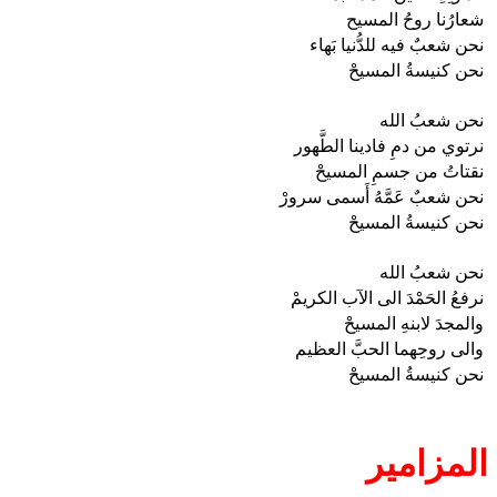
شعارُنا روحُ المسيح
نحن شعبٌ فيه للدُّنيا بَهاء
نحن كنيسةُ المسيحْ
نحن شعبُ الله
نرتوي من دمِ فادينا الطَّهور
نقتاتُ من جسمِ المسيحْ
نحن شعبٌ عَمَّهُ أَسمى سرورْ
نحن كنيسةُ المسيحْ
نحن شعبُ الله
نرفعُ الحَمْدَ الى الآب الكريمْ
والمجدَ لابنهِ المسيحْ
والى روحِهما الحبَّ العظيم
نحن كنيسةُ المسيحْ
المزامير