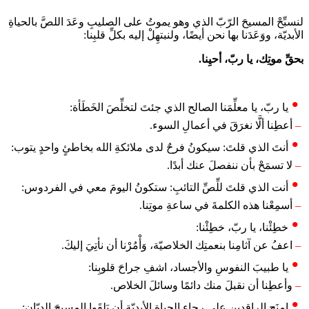
لنسبِّحْ المسيحَ الرّبّ الذي وهو يموتُ على الصليبِ وعَدَ اللصَّ بالحياةِ
الأبديّة، ووَعَدَنا بها نحن أيضًا، ولنبتهِلْ إليه بكلِّ قلبِنا:
بحقِّ موتِك، يا ربّ، أحيِنا.
يا ربّ، يا معلِّمَنا الصالح الذي جئتَ لتخلِّصَ الخَطَأة:
–
أعطِنا ألَّا نغرَقَ في أعمالِ السوء.
أنتَ الذي قلتَ: سيكونُ فرحٌ لدى ملائكةِ الله بخاطئٍ واحدٍ يتوب:
–
لا تسمَحْ بأن ننفصلَ عنك أبدًا.
أنت الذي قلتَ للِّصِّ التائبِ: ستكونُ اليومَ معي في الفردوس:
–
أسمِعْنا هذه الكلمةَ في ساعةِ موتِنا.
خطِئْنا، يا ربّ، خطِئْنا:
–
اعفُ عن آثامِنا بنعمتِك الخلاصيّة، وَأْمُرْنا أن نأتِيَ إليكَ.
يا طبيبَ النفوسِ والأجساد، اشفِ جراحَ قلوبِنا:
–
وأعطِنا أن نقبلَ منك دائمًا وسائلَ الخلاص.
امنَح الراقدين على رجاءِ الحياة الأبديّة أن يَلقَوا المسيحَ الديّان: