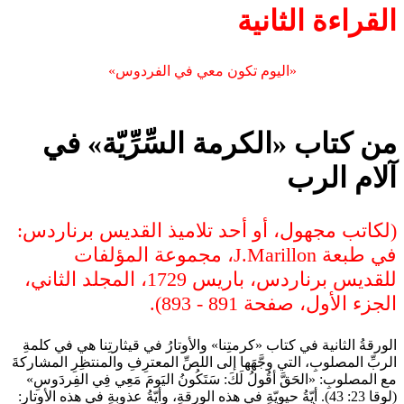
القراءة الثانية
«اليوم تكون معي في الفردوس»
من كتاب «الكرمة السِّرِّيّة» في
آلام الرب
(لكاتب مجهول، أو أحد تلاميذ القديس برناردس:
في طبعة J.Marillon، مجموعة المؤلفات
للقديس برناردس، باريس 1729، المجلد الثاني،
الجزء الأول، صفحة 891 - 893).
الورقةُ الثانية في كتاب «كرمتِنا» والأوتارُ في قيثارتِنا هي في كلمةِ
الربِّ المصلوبِ، التي وجَّهَها إلى اللصِّ المعترِفِ والمنتظِرِ المشاركةَ
مع المصلوبِ: «الحَقَّ أقُولُ لَكَ: سَتَكُونُ اليَومَ مَعِي فِي الفِردَوسِ»
(لوقا 23: 43). أيّةُ حيويّةٍ في هذه الورقةِ، وأيّةُ عذوبةٍ في هذه الأوتارِ: