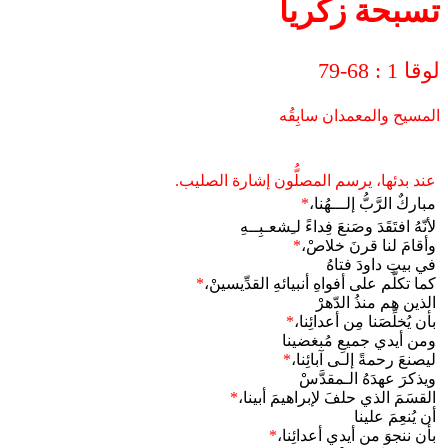
تسبحة زكريا
لوقا 1 : 68-79
المسيح والمعمدان سابِقُه
عند بدئها، يرسم المصلُّون إشارة الصليب.
مباركٌ الرَّبُّ إلـــهُنا،
*
لأنّهُ افتَقَدَ وصَنعَ فِداءً لـِشعـبِــهِ
وأقامَ لنا قرنَ خلاصْ،
*
في بيتِ داودَ فتاهُ
كما تكلَّم على أفواهِ أنبيائهِ القدِّيسينْ،
*
الذين هم منذُ الدّهرْ
بأن يُخلِّصَنا مِن أعدائِنا،
*
ومن أيدي جميعِ مُبغضينا
ليصنعَ رحمةً إلـى آبائِنا،
*
ويذكرَ عهدَهُ الـمقدَّسْ
القسَمَ الذي حلفَ لإبراهيمَ أبينا،
*
أن يُنعِمَ علينا
بأن ننجوَ من أيدي أعدائِنا،
*