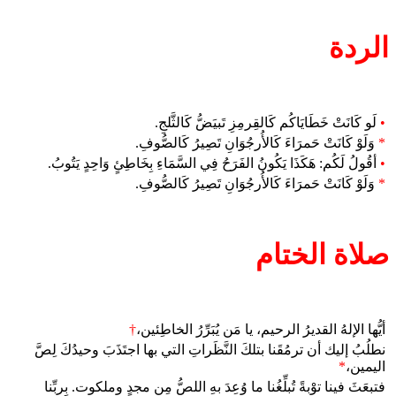
الردة
•
لَو كَانَتْ خَطَايَاكُم كَالقِرمِزِ تَبيَضُّ كَالثَّلجِ.
*
وَلَوْ كَانَتْ حَمرَاءَ كَالأُرجُوَانِ تَصِيرُ كَالصُّوفِ.
•
أقُولُ لَكُم: هَكَذَا يَكُونُ الفَرَحُ فِي السَّمَاءِ بِخَاطِئٍ وَاحِدٍ يَتُوبُ.
*
وَلَوْ كَانَتْ حَمرَاءَ كَالأُرجُوَانِ تَصِيرُ كَالصُّوفِ.
صلاة الختام
أيُّها الإلهُ القديرُ الرحيم، يا مَن يُبَرِّرُ الخاطِئين،
†
نطلُبُ إليك أن ترمُقَنا بتلكَ النَّظَراتِ التي بها اجتَذَبَ وحيدُكَ لِصَّ
اليمين،
*
فتبعَثَ فينا توْبةً تُبلِّغُنا ما وُعِدَ بهِ اللصُّ مِن مجدٍ وملكوت. بِربِّنا