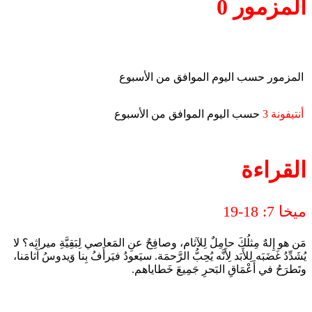
المزمور 0
المزمور حسب اليوم الموافق من الأسبوع
أنتيفونة 3
حسب اليوم الموافق من الأسبوع
القراءة
ميخا 7: 18-19
مَن هو إِلهٌ مِثلُكَ حامِلٌ لِلآثام، وصافِحٌ عنِ المَعاصي لِبَقِيَّةِ ميراثِه؟ لا
يُشَدِّدُ غَضَبَه لِلأَبَد لِأَنَّه يُحِبُّ الرَّحمَة. سيَعودُ فيَرأَفُ بِنا وَيدوسُ آثامَنا،
وتَطرَحُ في أَعْمَاقِ البَحرِ جَمِيعَ خَطاياهم.