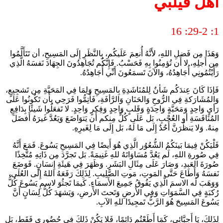
أهل فيلبي
1: 29-2: 16
وَهَذَا مِن فَضلِ اللهِ، لأَنَّهُ أُنعِمَ عَلَيكُم، بِالنَّظَرِ إِلَى المَسِيحِ، أن تَتَأَلَّمُوا
مِن أَجلِهِ، لا أَن تُؤمِنُوا بِهِ فَحَسْبُ. فَإِنَّكُم تُجَاهِدُونَ الجِهَادَ نَفسَهُ الَّذِي
رَأَيْتُمُونِي أُجَاهِدُهُ، وَالآنَ تَسمَعُونَ أَنِّي أُجَاهِدُهُ.
فَإذَا كَانَ عِندَكُم شَأنٌ لِلمُنَاشَدِةِ بِالمَسِيحِ وَلِمَا فِي المَحَبَّةِ مِن تَشجِيعٍ،
وَالمُشَارَكةِ فِي الرُّوحِ وَالحَنَانِ وَالرَّأفَةِ، فَأَتِمُّوا فَرَحِي بِأَن تَكُونُوا عَلَى
رَأيٍ وَاحِدٍ وَمَحَبَّةٍ وَاحِدَةٍ وَقَلبٍ وَاحِدٍ وَفِكرٍ وَاحِدٍ. لا تَفعَلُوا شَيئًا بِدَافِعِ
المُنَافَسَةِ أو العُجْبِ، بَل عَلَى كُلٍّ مِنكم أَن يَتوَاضَعَ وَيَعُدَّ غَيرَهُ أَفضَلَ
مِنهُ. وَلا يَنظُرَنَّ أَحٌدٌ إِلَى مَا لَهُ، بَل إِلَى مَا لِغَيرِهِ.
فَلْيَكُنْ فِيمَا بَينَكُمُ الشُّعُوُر الَّذِي هُوَ أَيضًا فِي المَسِيحِ يَسُوعَ. فَمَعَ أَنَّهُ
فِي صُورةِ اللهِ، لَم يَعُدَّ مُسَاوَاتَهُ للهِ غَنِيمَةً. بَل تَجرَّدَ مِن ذَاتِهِ مُتَّخِذًا
صُورَةَ العَبدِ، وَصَارَ عَلَى مِثَالِ البَشَرِ. وَظَهَرَ فِي هَيئَةِ إِنسَانٍ. فَوَضَعَ
نَفسَهُ وَأَطَاعَ حَتَّى المَوتِ، مَوتِ الصَّلِيبِ. لِذَلِكَ رَفَعَهُ اللهُ إِلَى العُلَى،
وَوَهَبَ لَه الاسمَ الَّذِي يَفُوقُ جَمِيعَ الأَسمَاءِ. كَيمَا تَجثُوَ لاسمِ يَسُوعَ كُلُّ
رُكبَةٍ فِي السَّمَوَاتِ وَفِي الأَرضِ وَتَحتَ الأَرضِ، وَيَشهَدَ كُلُّ لِسَانٍ أَنَّ
يَسُوعَ المَسِيحَ هُوَ الرَّبُّ تَمجِيدًا للهِ الآبِ.
لِذَلِكَ، يَا أَحِبَّائِي، كَمَا أَطَعْتُم دَائِمًا، فَلا يَكُنْ ذَلِكَ فِي حُضُورِي فَقَط، بَل