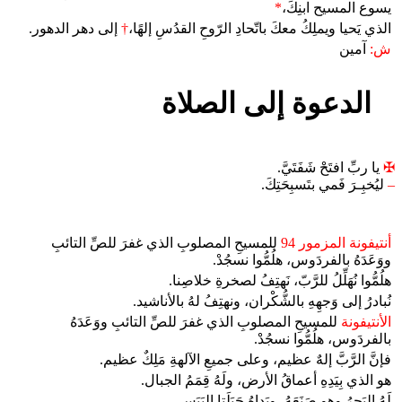
يسوع المسيح ابنِكَ،
*
الذي يَحيا ويملِكُ معكَ باتّحادِ الرّوحِ القدُسِ إلهًا،
†
إلى دهر الدهور.
ش:
آمين
الدعوة إلى الصلاة
✠
يا ربِّ افتَحْ شَفَتَيَّ.
–
ليُخبِـرَ فَمي بتَسبِحَتِكَ.
أنتيفونة المزمور 94
للمسيحِ المصلوبِ الذي غفرَ للصِّ التائبِ
ووَعَدَهُ بالفردَوس، هلُمُّوا نسجُدْ.
هلُمُّوا نُهَلِّلُ للرَّبّ، نَهتِفُ لصخرةِ خلاصِنا.
نُبادرُ إلى وَجهِهِ بالشُّكْران، ونهتِفُ لهُ بالأناشيد.
الأنتيفونة
للمسيحِ المصلوبِ الذي غفرَ للصِّ التائبِ ووَعَدَهُ
بالفردَوس، هلُمُّوا نسجُدْ.
فإنَّ الرَّبَّ إلهٌ عظيم، وعلى جميعِ الآلهةِ مَلِكٌ عظيم.
هو الذي بِيَدِهِ أعماقُ الأرض، ولَهُ قِمَمُ الجبال.
لَهُ البَحرُ وهو صَنَعَهُ، ويَداهُ جَبَلَتا اليَبَس.