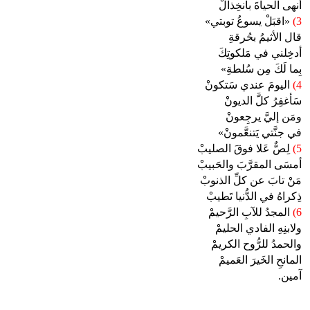
أنهى الحياةَ بانخِذالْ
3)
«اقبَلْ يسوعُ توبتي»
قال الأثيمُ بحُرقةِ
أدخِلني في مَلكوتِكَ
بِما لَكَ مِن سُلطةِ»
4)
اليومَ عندي سَتكونْ
سَأغفِرُ كلَّ الديونْ
ومَن إليَّ يرجِعونْ
في جنَّتي يَتنعَّمونْ»
5)
لِصٌّ عَلا فوقَ الصليبْ
أمسَى المقرَّبَ والحَبيبْ
مَنْ تابَ عن كلِّ الذنوبْ
ذِكراهُ في الدُّنيا تَطيبْ
6)
المجدُ للآبِ الرَّحيمْ
ولابنِهِ الفادي الحليمْ
والحمدُ للرُّوح الكريمْ
المانحِ الخَيرَ العَميمْ
آمين.