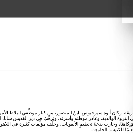
ريقة. وكان أبوه سيرجيوس، ابنُ المنصور، من كبار موظَّفي البلاط الأ
 في الثروة الوالدية، وغادر موطنَه وأسرَتَه، وترهَّبَ في دير القديس سا
سِمَ كاهنًا، وحارب بدعةَ تحطيمِ الأيقونات، وخلَّف مؤلَّفات كثيرة في ال