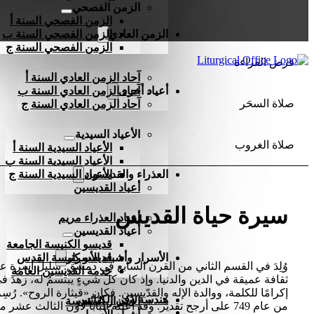
الزمن الفصحي
الزمن الفصحي السنة أ
الزمن العادي
الزمن الفصحي السنة ب
الزمن الفصحي السنة ج
فرض القراءة
آحاد الزمن العادي السنة أ
أعياد أخرى
آحاد الزمن العادي السنة ب
صلاة السحَر
آحاد الزمن العادي السنة ج
الأعياد السيدية
صلاة الغروب
الأعياد السيدية السنة أ
الأعياد السيدية السنة ب
العذراء والقديسون
الأعياد السيدية السنة ج
أعياد القديسين
سيرة حياة القديس
أعياد العذراء مريم
أعياد القديسين
قديسو الكنيسة الجامعة
الأسرار وأشباه الأسرار
قديسو كنيسة القدس
وُلِدَ في القسم الثاني من القرن السابع في دمشق. سليلُ أسرة ع
خدمة القديسين العامة
ثقافة عميقة في الدين والدنيا. وإذ كان كلُّ شيءٍ يبتسمُ له، زهدَ
إكرامًا للكلمة، ووالدة الإله والقدّيسين. فكان «قيثارة الروح». رُ
هندسة وفن الكنائس
الأسرار المقدسة
من عام 749 على أرجح تقدير. وقد أعلنه البابا لاون الثالث عشر معلِّمًا للكنيسةِ الجامعِة.