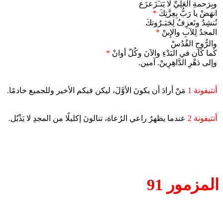
وبِرَحمةِ العَلِيِّ لا يَتـَزَعزَع
انهَضْ يا رَبُّ بِعِزَّتِكَ
*
نُنشِدُ ونَعزِفُ لِجَبَـرُوتكَ
المجدُ لِلآبِ والإِبنْ
*
والرُّوحِ القُدُسْ
كَما كَان في البَدْءِ والآنَ وكُلّ أوانْ
*
وإلى دَهْرِ الدَّاهِرِينْ. آمين.
أنتيفونة 1
مَنْ أرادَ أن يكونَ الأوَّلَ، ليكن فيكم الأخير وللجميع خادمًا.
أنتيفونة 2
عندما يظهرُ راعي الرُعاة، تنالونَ إكليلًا من المجدِ لا يَذْبُل.
المزمور 91