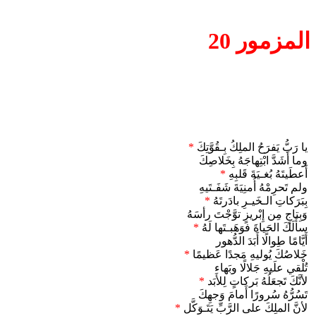
المزمور 20
يا رَبُّ يَفرَحُ الملِكُ بِـقُوَّتِكَ
*
وما أَشَدَّ ابْتِهاجَهُ بِخَلاصِكَ
أَعطَيتَهُ بُغـيَةَ قَلبِهِ
*
ولم تَحرِمْهُ أُمنِيَةَ شَفَـتَيهِ
بِبَرَكاتِ الـخَيـرِ بادَرتَهُ
*
وَبِتاجٍ مِن إِبْريزٍ توَّجْتَ رأسَهُ
سأَلَكَ الحَياةَ فوَهَبـتَها لَهُ
*
أَيَّامًا طِوالًا أَبَدَ الدُّهور
خَلاصُكَ يُوليهِ مَجدًا عَظيمًا
*
تُلْقي علَيهِ جَلالًا وبَهاء
لأنَّكَ تَجعَلُهُ بَركاتٍ لِلأَبَد
*
تَسُرُّهُ سُرورًا أَمامَ وَجهِكَ
لأنَّ الملِكَ على الرَّبِّ يَتَـوَكَّل
*