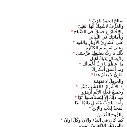
صالِحٌ الحَمدُ لِلرَّبّ
*
والعَزْفُ لاسْمِكَ أَيُّها العَلِيّ
والإِخْبارُ بِرَحمَتِكَ في الصَّباح
*
وبِأَمانَتِكَ في اللَّيالي
على عُشارِيِّ الأَوتارِ والعُود
*
وعلى تَقاسيمِ الكِنَّارة
لأنَّكَ يا رَبُّ بِصُنعِكَ فرَّحتَني
*
ولأعمالِ يَدَيكَ أُهَلِّل
ما أَعظَمَ يا رَبُّ أَعْمالَكَ
*
وما أَعمَقَ أَفكارَكَ
الغَبِيُّ لا يَعلَمُ هذا
*
والجاهِلُ لا يَفهَمُهُ
إِذا الأَشْرارُ كالعُشْبِ نَبَتُوا
*
وجَميعُ فَعَلَةِ الإِثْمِ أَزهَرُوا
فما ذلِكَ إِلاَّ لِيُستَأصَلوا أَبَدًا
*
وأَنتَ يا رَبُّ مُتَعالٍ دائِمًا أَبَدًا
المجدُ لِلآبِ والإِبنْ
*
والرُّوحِ القُدُسْ
كَما كَان في البَدْءِ والآنَ وكُلّ أوانْ
*
وإلى دَهْرِ الدَّاهِرِينْ. آمين.