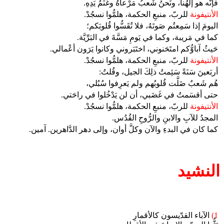
فإنَّه هو إلهُنا، ونَحنُ شَعبُ مَرْعاهُ وغَنَمُ يَدِهِ.
الأنتيفونة
للربّ، منبعِ الحكمة، هلمُّوا نسجُدْ.
اليومَ إذا سَمِعتُم صَوتَهُ، فلا تُقَسُّوا قُلوبَكم؛
كما في مَريبة، وكما في يَومِ مَسَّةَ في البَرِّيَّة.
حَيثُ آباوُّكم امتَحَنوني، اختَبَروني وكانوا يَرَون أعْمالي.
الأنتيفونة
للربّ، منبعِ الحكمة، هلمُّوا نسجُدْ.
أربَعينَ سَنَةً سَئِمتُ ذلِكَ الجيل، وقُلتُ:
هُم شَعبٌ ضَلَّت قُلوبُهم ولم يَعرِفوا سُبُلي،
حتى أقسَمتُ في غَضَبي، أن لن يَدْخُلوا في راحَتي.
الأنتيفونة
للربّ، منبعِ الحكمة، هلمُّوا نسجُدْ.
المجدُ للآبِ والابنِ والرُّوحِ القُدُس.
كما كان في البدءِ والآن وكلَّ أوان، وإلى دهر الدَّاهرين. آمين.
النشيد
1)
الآباء القدّيسون كالأقمارِ