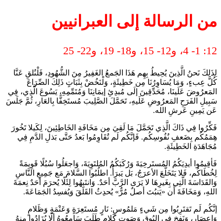
من الرسالة إلى العبرانيين
12: 1- 4، و12- 15، و18- 19، و22- 25
لِذَلِكَ نَحنُ الَّذِينَ يُحِيطُ بِهِم هَذَا الجَمعُ الغَفِيرُ مِنَ الشُّهُودِ، فَلْنُلقِ عَنَّا
كُلَّ عِبءٍ، وَمَا يُسَاوِرُنَا مِن خَطِيئَةٍ، وَلْنَخُضْ بِثَبَاتٍ ذَلِكَ الصِّرَاعَ
المَعرُوضَ عَلَينَا، مُحَدِّقِينَ إلَى مُبدِئِ إيمَانِنَا وَمُتَمِّمِهِ، يَسُوعَ الَّذِي، فِي
سَبِيلِ الفَرَحِ المَعرُوضِ عَلَيهِ، تَحَمَّلَ الصَّلِيبَ مُستَخِفًّا بِالعَارِ، ثُمَّ جَلَسَ
عَن يَمِينِ عَرشِ الله.
فَكِّرُوا فِي ذَاكَ الَّذِي تَحَمَّلَ مَا لَقِيَ مِن مَخَافَةِ الخَاطِئِينَ، لِكَيلا تَخُورَ
هِمَمُكُم بِضَعفِ نُفُوسِكُم. فَإنَّكُم لَم تُقَاوِمُوا بَعدُ حَتَّى بَذلِ الدَّمِ فِي
مُجَاهَدَةِ الخَطِيئَةِ.
فَأقِيمُوا أيدِيَكُمُ المُستَرخِيَةَ وَرُكَبَكُمُ المُلتَوِيَةَ، وَاجعَلُوا سُبُلًا قَوِيمَةً
لِخُطَاكُم، فَلا يَتَخَلَّعَ الأعرَجُ، بَل يَبرَأُ. اطلُبُوا السَّلامَ مَع جَمِيعِ النَّاسِ
وَالقَدَاسَةَ الَّتِي بِغَيرِهَا لا يَرَى الرَّبَّ أحَدٌ. وَانتَبِهُوا لِئَلّا يُحرَمَ أحَدٌ نِعمَةَ
اللهِ، وَمَخَافَةَ أَن «يَنبُتَ أصلٌ مُرٌّ» يُحدِثُ القَلَقَ وَيُفسِدُ الجَمَاعَةَ.
إنَّكُم لَم تَقتَرِبُوا مِن شَيءٍ مَلمُوسٍ: نَارٍ مُستَعِرَةٍ وَعَتْمَةٍ وَظَلامٍ
وَإعصَارٍ، وَنَفخٍ فِي البُوقِ وَصَوتِ كَلامٍ طَلَبَ سَامِعُوهُ ألّا يُزَادُوا مِنهُ