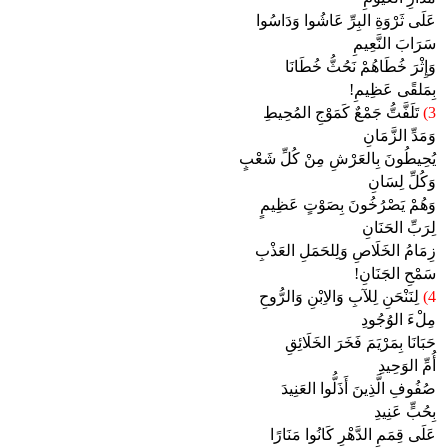
عَلَى ثَرْوَةِ البِرِّ عَاشُوا وَدَاسُوا
سَرَابَ النَّعِيمِ
وَإِثْرَ خُطَاهُمْ نَحُثُّ خُطَانَا
بِمَلقًى عَظِيمِ!
3)
تَلَفَّتُّ جَمْعٌ كَمَوْجِ المُحِيطِ
وَمَدِّ الزَّمَانِ
يُحِيطُونَ بِالعَرْشِ مِنْ كُلِّ شَعْبٍ
وَكُلِّ لِسَانِ
وَهُمْ يَصْرُخُونَ بِصَوْتٍ عَظِيمٍ
لِرَبِّ الحَنَانِ
زِمَامُ الخَلَاصِ وَلِلحَمَلِ العَذْبِ
سَمْحِ الجَنَانِ!
4)
لِنَنْحَنِ لِلآبِ وَالاِبْنِ وَالرُّوحِ
مِلْءَ الوُجُودِ
حَبَانَا بِمَرْيَمَ فَخَرَ الخَلَائِقِ
أُمِّ الوَحِيدِ
صُفُوفِ الَّذِينَ أَذَلُّوا العَنِيدَ
بِحُبٍّ عَنِيدِ
عَلَى قِمَمِ الدَّهْرِ كَانُوا مَنَارًا