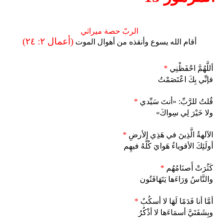
الربّ حصة ميراثي
(أعمال ٢: ٢٤)
أقام الله يسوع وأنقذه من أهوال الموت
أللَّهُمَّ احْفَظْنِي
*
فإنِّي بِكَ اعْتَصَمْتُ
قُلتُ للرَّبِّ: «أنتَ سَيِّدي
*
ولا خَيْرَ لِي سِواكَ»
الآلهةُ الَّذِينَ في هَذِي الأرضِ
*
أولَئِكَ الأقوياءُ هَوايَ كُلُّهُ فيهِم
كَثُرَتْ أَصنَامُهُم
*
والنَّاسُ وَرَاءَها يَتَهَافَتُون
أمَّا أنا فَدَمًا لَهَا لا أسكُبُ
*
وبِشَفَتَيَّ أسمَاءَها لا أذْكُرُ