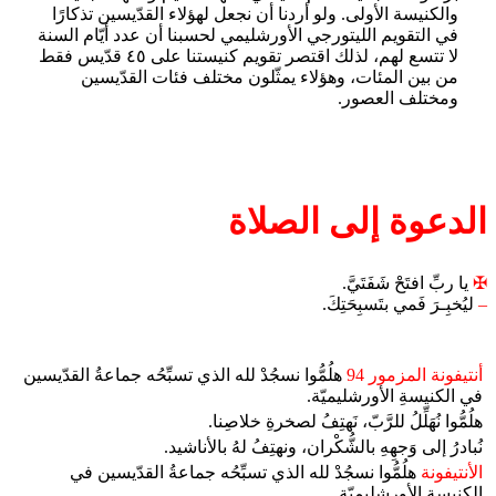
والكنيسة الأولى. ولو أردنا أن نجعل لهؤلاء القدّيسين تذكارًا
في التقويم الليتورجي الأورشليمي لحسبنا أن عدد أيّام السنة
لا تتسع لهم، لذلك اقتصر تقويم كنيستنا على ٤٥ قدّيس فقط
من بين المئات، وهؤلاء يمثّلون مختلف فئات القدّيسين
ومختلف العصور.
الدعوة إلى الصلاة
✠
يا ربِّ افتَحْ شَفَتَيَّ.
–
ليُخبِـرَ فَمي بتَسبِحَتِكَ.
أنتيفونة المزمور 94
هلُمُّوا نسجُدْ لله الذي تسبِّحُه جماعةُ القدّيسين
في الكنيسةِ الأورشليميّة.
هلُمُّوا نُهَلِّلُ للرَّبّ، نَهتِفُ لصخرةِ خلاصِنا.
نُبادرُ إلى وَجهِهِ بالشُّكْران، ونهتِفُ لهُ بالأناشيد.
الأنتيفونة
هلُمُّوا نسجُدْ لله الذي تسبِّحُه جماعةُ القدّيسين في
الكنيسةِ الأورشليميّة.