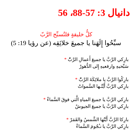
دانيال 3: 57-88، 56
كلُّ خليقةٍ فلتُسبِّح الرَّبّ
سبِّحُوا إِلَهَنا يا جميعَ خلائِقِه (عن رؤيا 19: 5)
بارِكي الرَّبَّ يا جميعَ أَعمالِ الرَّبّْ
*
سَبِّحيهِ وارفعيهِ إِلى الدُّهورْ
بارِكُوا الرَّبَّ يا ملائِكَةَ الرَّبّْ
*
بارِكي الرَّبَّ أَيَّتُـها السَّمواتْ
بارِكي الرَّبَّ يا جميعَ المياهِ الَّتي فوقَ السَّماءْ
*
بارِكي الرَّبَّ يا جميعَ الجيوشْ
بارِكا الرَّبَّ أَيَّتُها الشَّمسُ والقَمَرْ
*
بارِكي الرَّبَّ يا نـُجُومَ السَّماءْ