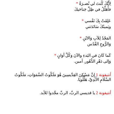
لِأَنَّكَ كُنتَ لي نُصـرَةْ
*
فأُهَلِّلُ في ظِلِّ جَناحَيكَ
عَلِقَتْ بِكَ نَفْسي
*
ويَمينُكَ سَانَدَتني
المَجْدُ لِلآبِ وَالابْنِ
*
وَالرُّوحِ القُدُس
كَما كَانَ في البَدءِ والآنَ وَكُلَّ أوَانٍ
*
وَإلى دَهْرِ الدُّهُور. آمين.
أنتيفونة 1
إِنَّ مَسْكِنَ القِدِّيسِينَ هُوَ مَلَكُوتُ السَّمَوَاتِ، مَلَكُوتُ
السَّلَامِ الأَبَدِيِّ، هَلِّلُويَا.
أنتيفونة 2
يا قديسي الربِّ، الربِّ مجِّدوا للأبد.