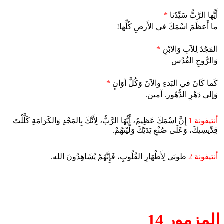
أَيُّها الرَّبُّ سَيِّدُنا
*
ما أَعظَمَ اسْمَكَ في الأَرضِ كُلِّها!
المَجْدُ لِلآبِ وَالابْنِ
*
وَالرُّوحِ القُدُس
كَما كَانَ في البَدءِ والآنَ وَكُلَّ أوَانٍ
*
وَإلى دَهْرِ الدُّهُور. آمين.
أنتيفونة 1
إِنَّ اسْمَكَ عَظِيمٌ، أَيُّهَا الرَّبُّ، لِأَنَّكَ بِالمَجْدِ وَالكَرَامَةِ كَلَّلْتَ
قِدِّيسِيكَ، وَعَلَى صُنْعِ يَدَيْكَ وَلَّيْتَهُمْ.
أنتيفونة 2
طوبَى لِأَطْهَارِ القُلُوبِ، فَإِنَّهُمْ يُشَاهِدُونَ الله.
المزمور 14