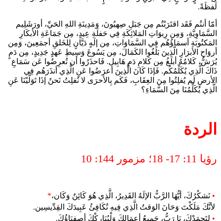
لَفظَةً.
أمّا أنتُم فَقَد اقتَرَبْتُم مِن جَبَلِ صِهيُونَ، وَمَدِينَةِ اللهِ الحَيِّ، أورَشَلِيم
السَّمَاوِيَّةِ، وَمِن رِبوَاتِ المَلائِكَةِ فِي حَفلَةِ عِيدٍ، مِن جَمَاعَةِ الأبكَارِ
المَكتُوبَةِ أسمَاؤُهُم فِي السَّمَاوَاتِ، مِن إلَهٍ دَيَّانٍ لِلخَلقِ أجمَعِينَ، وَمِن
أروَاحِ الأبرَارِ الَّذِينَ بَلَغُوا الكَمَالَ، مِن يَسُوعَ وَسِيطِ عَهدٍ جَدِيدٍ، مِن دَمٍ
يُرَشُّ، كَلامُهُ أبلَغُ مِن كَلامِ دَمِ هَابِيل. فَاحذَرُوا أن تُعرِضُوا عَن سَمَاعِ
ذَاكَ الَّذِي يُكَلِّمُكُم. فَإذَا كَانَ الَّذِينَ أعرَضُوا عَنِ الَّذِي أنذَرَهُم فِي
الأرضِ لَم يُفلِتُوا مِنَ العِقَابِ، فَكَم بِالأحرَى لا نُفلِتُ نَحنُ إذَا تَوَلَّيْنَا عَنِ
الَّذِي يُكَلِّمُنَا مِنَ السَّمَاءِ؟
الردة
رؤيا 11: 17- 18؛ مزمور 144: 10
•
نَشكُرُكَ، أيُّهَا الرَّبُّ الإلَهُ القَدِيرُ، الَّذِي هُوَ كَائِنٌ وَكَان،
*
لأنَّكَ مَلَكْتَ وَحَانَ الوَقتُ الَّذِي فِيهِ تُكَافِئُ عَبِيدَكَ القِدِّيسِين.
•
لِتَحمَدْكَ، يَا رَبُّ، جَمِيعُ أعمَالِكَ وَلْيُبَارِكْكَ أصفِيَاؤُكَ.