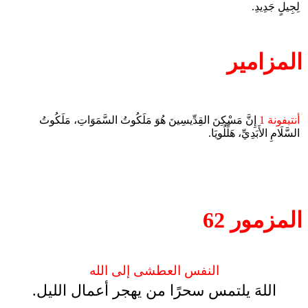
لِجِيلٍ جَدِيدِ.
المزامير
أنتيفونة 1
إِنَّ مَسْكِنَ القِدِّيسِينَ هُوَ مَلَكُوتُ السَّمَوَاتِ، مَلَكُوتُ
السَّلَامِ الأَبَدِيِّ، هَلِّلُويَا.
المزمور 62
النفس العطشى إلى الله
اللهَ يلتمس سحرًا من يهجر أعمال الليل.