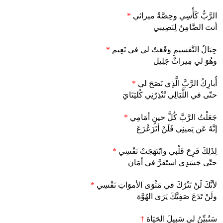
الرَّبُّ كَأْسِي وحِصَّةُ ميراثي
*
أنتَ الضَّامِنُ لِنَصِيبي
حِبَالُ التَّقسيمِ وَقَعَتْ لي في نَعِيم
*
وهُوَ لي مِيراثٌ جَلِيل
أُبارِكُ الرَّبَّ الَّذِي نَصَحَ لي
*
حتّى في اللَّيَالِي تُنْذِرُنِي كُليَتَايَ
جَعَلْتُ الرَّبَّ كُلَّ حينٍ أمَامِي
*
إنَّهُ عَن يَمينِي فَلَنْ أتَزَعْزَعَ
لِذَلِكَ فَرِحَ قَلْبي وابْتَهَجَتْ نَفْسِي
*
حتّى جَسَدِي استَقرَّ في أمَان
لأنَّكَ لَنْ تَتْرُكَ في مَثْوَى الأموَاتِ نَفْسِي
*
ولَنْ تَدَعَ صَفِيَّكَ يَرَى الهُوَّة
سَتُبيِّنُ لي سَبيلَ الحَيَاة
†