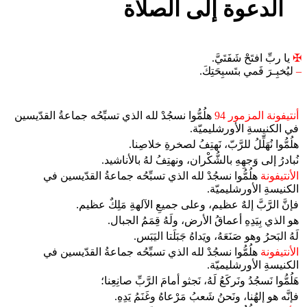
الدعوة إلى الصلاة
✠
يا ربِّ افتَحْ شَفَتَيَّ.
–
ليُخبِـرَ فَمي بتَسبِحَتِكَ.
أنتيفونة المزمور 94
هلُمُّوا نسجُدْ لله الذي تسبِّحُه جماعةُ القدّيسين
في الكنيسةِ الأورشليميّة.
هلُمُّوا نُهَلِّلُ للرَّبّ، نَهتِفُ لصخرةِ خلاصِنا.
نُبادرُ إلى وَجهِهِ بالشُّكْران، ونهتِفُ لهُ بالأناشيد.
الأنتيفونة
هلُمُّوا نسجُدْ لله الذي تسبِّحُه جماعةُ القدّيسين في
الكنيسةِ الأورشليميّة.
فإنَّ الرَّبَّ إلهٌ عظيم، وعلى جميعِ الآلهةِ مَلِكٌ عظيم.
هو الذي بِيَدِهِ أعماقُ الأرض، ولَهُ قِمَمُ الجبال.
لَهُ البَحرُ وهو صَنَعَهُ، ويَداهُ جَبَلَتا اليَبَس.
الأنتيفونة
هلُمُّوا نسجُدْ لله الذي تسبِّحُه جماعةُ القدّيسين في
الكنيسةِ الأورشليميّة.
هَلُمُّوا نَسجُدُ ونَركَعُ لَهُ، نَجثو أمامَ الرَّبِّ صانِعِنا؛
فإنَّه هو إلهُنا، ونَحنُ شَعبُ مَرْعاهُ وغَنَمُ يَدِهِ.