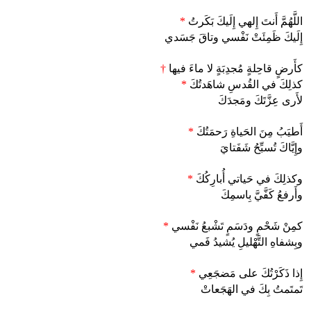
اللَّهُمَّ أَنتَ إِلهي إِلَيكَ بَكَرتُ
*
إِلَيكَ ظَمِئَتْ نَفْسي وتاقَ جَسَدي
كأَرضٍ قاحِلةٍ مُجدِبَةٍ لا ماءَ فيها
†
كذلِكَ في القُدسِ شاهَدتُكَ
*
لأَرى عِزَّتَكَ ومَجدَكَ
أَطيَبُ مِنَ الحَياةِ رَحمَتُكَ
*
وإِيَّاكَ تُسبِّحُ شَفَتايَ
وكذلِكَ في حَياتي أُبارِكُكَ
*
وأَرفعُ كَفَّيَّ بِاسمِكَ
كمِنْ شَحْمٍ ودَسَمٍ تَشْبعُ نَفْسي
*
وبِشفاهِ التَّهْليلِ يُشيدُ فَمي
إِذا ذَكَرْتُكَ على مَضجَعِي
*
تَمتَمتُ بِكَ في الهَجَعاتْ