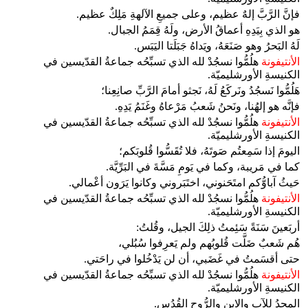
فإنَّ الرَّبَّ إلهٌ عظيم، وعلى جميعِ الآلهةِ مَلِكٌ عظيم.
هو الذي بِيَدِهِ أعماقُ الأرض، ولَهُ قِمَمُ الجبال.
لَهُ البَحرُ وهو صَنَعَهُ، ويَداهُ جَبَلَتا اليَبَس.
الأنتيفونة
هلُمُّوا نسجُدْ لله الذي تسبِّحُه جماعةُ القدّيسين في
الكنيسةِ الأورشليميّة.
هَلُمُّوا نَسجُدُ ونَركَعُ لَهُ، نَجثو أمامَ الرَّبِّ صانِعِنا؛
فإنَّه هو إلهُنا، ونَحنُ شَعبُ مَرْعاهُ وغَنَمُ يَدِهِ.
الأنتيفونة
هلُمُّوا نسجُدْ لله الذي تسبِّحُه جماعةُ القدّيسين في
الكنيسةِ الأورشليميّة.
اليومَ إذا سَمِعتُم صَوتَهُ، فلا تُقَسُّوا قُلوبَكم؛
كما في مَريبة، وكما في يَومِ مَسَّةَ في البَرِّيَّة.
حَيثُ آباوُّكم امتَحَنوني، اختَبَروني وكانوا يَرَون أعْمالي.
الأنتيفونة
هلُمُّوا نسجُدْ لله الذي تسبِّحُه جماعةُ القدّيسين في
الكنيسةِ الأورشليميّة.
أربَعينَ سَنَةً سَئِمتُ ذلِكَ الجيل، وقُلتُ:
هُم شَعبٌ ضَلَّت قُلوبُهم ولم يَعرِفوا سُبُلي،
حتى أقسَمتُ في غَضَبي، أن لن يَدْخُلوا في راحَتي.
الأنتيفونة
هلُمُّوا نسجُدْ لله الذي تسبِّحُه جماعةُ القدّيسين في
الكنيسةِ الأورشليميّة.
المجدُ للآبِ والابنِ والرُّوحِ القُدُس.