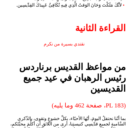
•
لأنَّكَ مَلَكْتَ وَحَانَ الوَقتُ الَّذِي فِيهِ تُكَافِئُ عَبِيدَكَ القِدِّيسِين.
القراءة الثانية
نقتدي بسيرة من نكرم
من مواعظ القديس برناردس
رئيس الرهبان في عيد جميع
القديسين
(PL 183، صفحة 462 وما يليه)
بما أنّنا نحتفلُ اليومَ، أيّها الأحبّاء، بكلِّ خشوعٍ وتقوى، بالذّكرى
السَّاميةِ لجميعِ قدّيسِي كنيستِنا، أرى من اللائقِ أن أكلِّمَ محبَّتَكم،