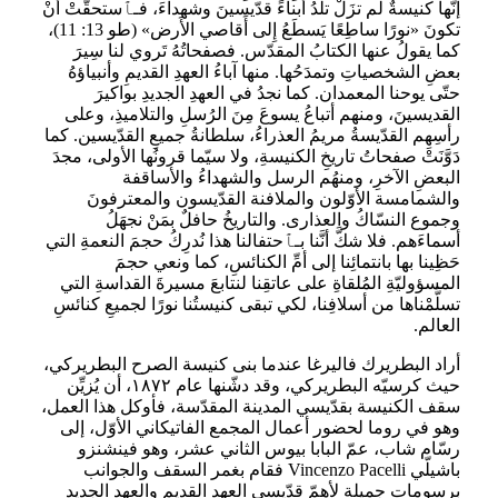
إنّها كنيسةٌ لم تزَلْ تلدُ أبناءً قدّيسينَ وشهداءَ، فـﭑستحقّتْ أنْ
تكونَ «نورًا ساطِعًا يَسطَعُ إِلى أَقاصي الأَرض» (طو 13: 11)،
كما يقولُ عنها الكتابُ المقدّس. فصفحاتُهُ تَروي لنا سِيرَ
بعضِ الشخصياتِ وتمدَحُها. منها آباءُ العهدِ القديمِ وأنبياؤهُ
حتّى يوحنا المعمدان. كما نجدُ في العهدِ الجديدِ بواكيرَ
القديسينَ، ومنهم أتباعُ يسوعَ مِنَ الرُسلِ والتلاميذِ، وعلى
رأسِهِم القدّيسةُ مريمُ العذراءُ، سلطانةُ جميعِ القدّيسين. كما
دَوَّنَتْ صفحاتُ تاريخِ الكنيسةِ، ولا سيّما قرونُها الأولى، مجدَ
البعضِ الآخرِ، ومنهُم الرسل والشهداءُ والأساقفة
والشمامسة الأوّلون والملافنة القدّيسون والمعترفونَ
وجموع النسّاكُ والعذارى. والتاريخُ حافلٌ بمَنْ نجهَلُ
أسماءَهم. فلا شكَّ أنَّنا بـﭑحتفالنا هذا نُدرِكُ حجمَ النعمةِ التي
حَظِينا بها بانتمائِنا إلى أمِّ الكنائسِ، كما ونعي حجمَ
المسؤوليّةِ المُلقاةِ على عاتقِنا لنتابعَ مسيرةَ القداسةِ التي
تسلَّمْناها من أسلافِنا، لكي تبقى كنيستُنا نورًا لجميعِ كنائسِ
العالم.
أراد البطريرك فاليرغا عندما بنى كنيسة الصرح البطريركي،
حيث كرسيّه البطريركي، وقد دشّنها عام ١٨٧٢، أن يُزيِّن
سقف الكنيسة بقدّيسي المدينة المقدّسة، فأوكل هذا العمل،
وهو في روما لحضور أعمال المجمع الفاتيكاني الأوّل، إلى
رسّام شاب، عمّ البابا بيوس الثاني عشر، وهو فينشنزو
باشيلّي Vincenzo Pacelli فقام بغمر السقف والجوانب
برسومات جميلة لأهمّ قدّيسي العهد القديم والعهد الجديد