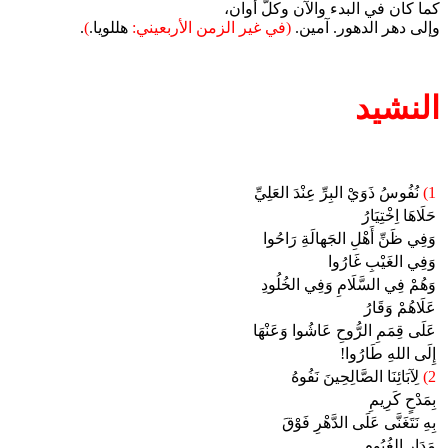
كما كان في البدء والآن وكلَّ أوان،
وإلى دهر الدهور. آمين.
(في غير الزمن الأربعيني:
هللويا.
)
.
النشيد
1)
نُفُوسُ ذَوَيْ البِرِّ عِنْدَ العَلِيِّ
حَلَاهَا اِخْتِيَارُ
وَفِي ظَنِّ أَهْلِ الجَهالَةِ رَاحُوا
وَفِي الغَيْبِ غَارُوا
وَهُمْ فِي السَّلَامِ وَفِي الخُلُودِ
عَلَاهُمْ وَقَارُ
عَلَى قِمَمِ الرُّوحِ عَاشُوا وَعَنْهَا
إِلَى اللهِ طَارُوا!
2)
لِآبَائِنَا الصَّالِحِينَ نَفُوهُ
بِمَدْحٍ كَرِيمِ
بِهِ نَتَغَنَّى عَلَى الدَّهْرِ فَوْقَ
مَدَارِ الغُيُومِ