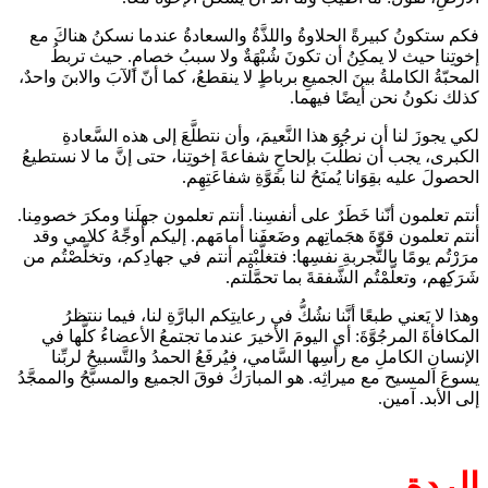
فكم ستكونُ كبيرةً الحلاوةُ واللذَّةُ والسعادةُ عندما نسكنُ هناكَ مع
إخوتِنا حيث لا يمكِنُ أن تكونَ شُبْهَةٌ ولا سببُ خصامٍ. حيث تربطُ
المحبّةُ الكاملةُ بينَ الجميعِ برباطٍ لا ينقطعُ، كما أنّ الآبَ والابنَ واحدٌ،
كذلك نكونُ نحن أيضًا فيهما.
لكي يجوزَ لنا أن نرجُوَ هذا النَّعيمَ، وأن نتطلَّعَ إلى هذه السَّعادةِ
الكبرى، يجب أن نطلُبَ بإلحاحٍ شفاعةَ إخوتِنا، حتى إنَّ ما لا نستطيعُ
الحصولَ عليه بقِوَانا يُمنَحُ لنا بقوَّةِ شفاعَتِهِم.
أنتم تعلمون أنّنا خَطَرٌ على أنفسِنا. أنتم تعلمون جهلَنا ومكرَ خصومِنا.
أنتم تعلمون قوّةَ هجَماتِهم وضَعفَنا أمامَهم. إليكم أوجِّهُ كلامي وقد
مرَرْتُم يومًا بالتَّجربةِ نفسِها: فتغلَّبْتم أنتم في جهادِكم، وتخلَّصْتُم من
شَرَكِهم، وتعلَّمْتُم الشَّفقةَ بما تحمَّلْتم.
وهذا لا يَعني طبعًا أنَّنا نشُكُّ في رعايتِكم البارَّةِ لنا، فيما ننتظرُ
المكافأةَ المرجُوَّةَ: أي اليومَ الأخيرَ عندما تجتمعُ الأعضاءُ كلُّها في
الإنسانِ الكاملِ مع رأسِها السَّامي، فيُرفَعُ الحمدُ والتَّسبيحُ لربِّنا
يسوعَ المسيح مع ميراثِه. هو المبارَكُ فوقَ الجميع والمسبَّحُ والممجَّدُ
إلى الأبد. آمين.
الردة