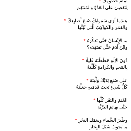
أَمامَ خُصُومِكَ
*
لِتَقضِيَ على العَدُوِّ والمُنتَقِم
عِندَما أرَى سَمَواتِكَ صُنعَ أَصابِعِكَ
*
والقَمَرَ والكَواكِبَ الَّتي ثَبَّتَّها
ما الإِنْسانُ حَتَّى تَذكُرَهُ
*
وابْنُ آدَمَ حَتَّى تَفتَقِدَه؟
دُونَ الإلَهِ حَطَطْتَهُ قَليلًا
*
بِالمَجدِ والكَرَامةِ كَلَّلْتَهُ
على صُنعِ يَدَيْكَ وَلَّيتَهُ
*
كُلُّ شَيءٍ تَحتَ قَدَمَيهِ جَعَلْتَهُ
الغَنَمَ والبَقَرَ كُلَّها
*
حتَّى بَهائِمَ البَرِّيَّةِ
وطَيرَ السَّماءِ وسَمَكَ البَحْرِ
*
ما يَجوبُ سُبُلَ البِحَار