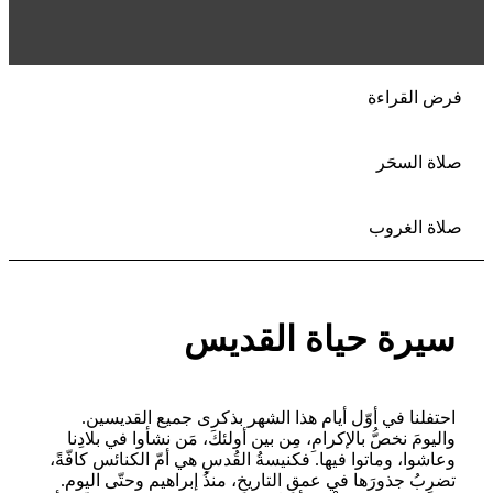
فرض القراءة
صلاة السحَر
صلاة الغروب
سيرة حياة القديس
احتفلنا في أوّل أيام هذا الشهر بذكرى جميع القديسين.
واليومَ نخصُّ بالإكرامِ، مِن بين أولئكَ، مَن نشأوا في بلادِنا
وعاشوا، وماتوا فيها. فكنيسةُ القُدسِ هي أمّ الكنائس كافّةً،
تضرِبُ جذورَها في عمقِ التاريخِ، منذُ إبراهيم وحتّى اليوم.