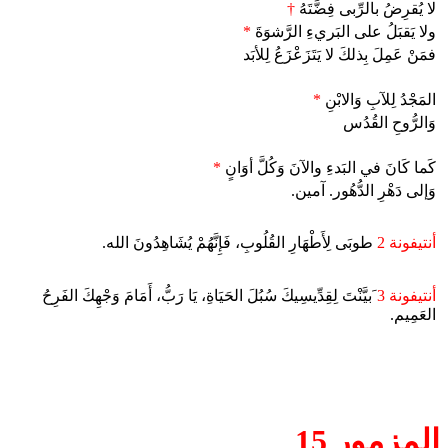
لا يُقرِضُ بالرِّبى فِضَّتَهُ
†
ولا يَقبَلُ على البَريءِ الرَّشوَةَ
*
فمَنْ عَمِلَ بِذلكَ لا يَتَزَعْزَعُ لِلأبَد
المَجْدُ لِلآبِ وَالابْنِ
*
وَالرُّوحِ القُدُس
كَما كَانَ في البَدءِ والآنَ وَكُلَّ أوَانٍ
*
وَإلى دَهْرِ الدُّهُور. آمين.
أنتيفونة 2
طوبَى لِأَطْهَارِ القُلُوبِ، فَإِنَّهُمْ يُشَاهِدُونَ الله.
أنتيفونة 3
َبيَّنْتَ لِقِدِّيسِيكَ سُبُلَ الحَيَاةِ، يَا رَبُّ، أَمَامَ وَجْهِكَ الفَرِحُ
العَمِيم.
المزمور 15