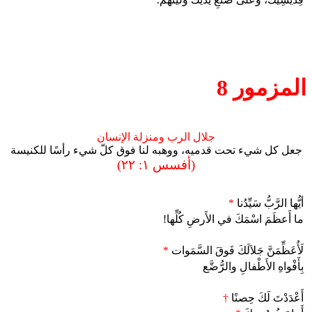
المزمور 8
جلال الرب ومنزلة الإنسان
جعل كل شيء تحت قدميه، ووهبه لنا فوق كلّ شيء رأسًا للكنيسة
(أفسس ١: ٢٢)
أيُّها الرَّبُّ سَيِّدُنا
*
ما أَعظَمَ اسْمَكَ في الأَرضِ كُلِّها!
لَأُعَظِّمَنَّ جَلاَلَكَ فَوقَ السَّمَوات
*
بِأَفْواهِ الأَطْفالِ والرُّضَّع
أَعْدَدْتَ لَكَ حِصنًا
†