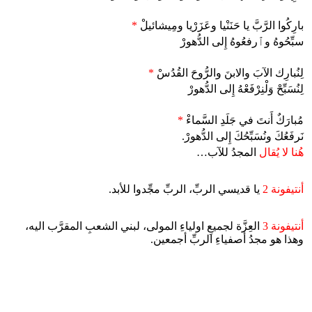
بارِكُوا الرَّبَّ يا حَنَنْيا وعَزَرْيا ومِيشائيلْ
*
سبِّحُوهُ وٱرفعُوهُ إِلى الدُّهورْ
لِنُبارِك الآبَ والابنَ والرُّوحَ القُدُسْ
*
لِنُسَبِّحْ وَلْنِرْفَعْهُ إِلى الدُّهورْ
مُبارَكٌ أَنتَ في جَلَدِ السَّماءْ
*
نَرفَعُكَ ونُسَبِّحُكَ إِلى الدُّهورْ.
هُنا لا يُقال
المجدُ للآب…
أنتيفونة 2
يا قديسي الربِّ، الربِّ مجِّدوا للأبد.
أنتيفونة 3
العِزَّة لجميعِ اولياءِ المولى، لبني الشعبِ المقرَّب اليه،
وهذا هو مجدُ أصفياءِ الربِّ أجمعين.