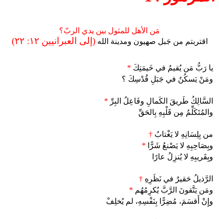
مَن الأهل للمثول بين يدي الربّ؟
(إلى العبرانيين ١٢: ٢٢)
اقتربتم من جَبل صهيون ومدينة الله
يا رَبُّ مَن يُقيمُ في خَيمَتِكَ
*
ومَنْ يَسكُنُ في جَبَلِ قُدْسِكَ ؟
السَّالِكُ طَريقَ الكَمالِ وفَاعِلُ البِرِّ
*
والمُتَكَلِّمُ مِن قَلْبِهِ بِالحَقِّ
من بِلِسَانِهِ لا يَغْتابُ
†
وبِصَاحِبِهِ لا يَصْنعُ شَرًّا
*
وبِقَريبِهِ لا يُنزِلُ عارًا
الرَّذيلُ حَقيرٌ في نَظَرِهِ
†
ومَن يَتَّقونَ الرَّبَّ يُكرِمُهُم
*
وإِنْ أَقسَمَ، مُضِرًّا بِنَفْسِهِ، لم يُخلِفْ