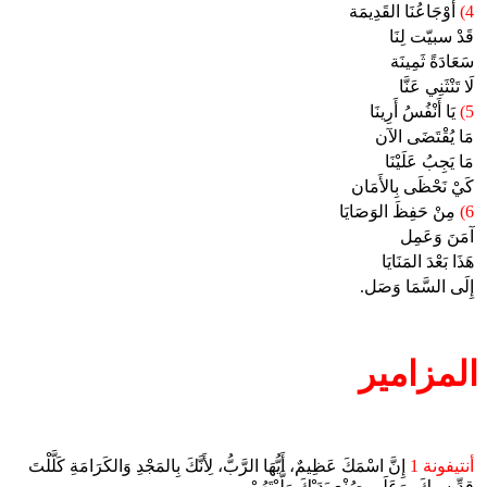
4)
أَوْجَاعُنَا القَدِيمَة
قَدْ سبيّت لِنَا
سَعَادَةً ثَمِينَة
لَا تَنْثَنِي عَنَّا
5)
يَا أَنْفُسُ أَرِينَا
مَا يُقْتَضَى الآن
مَا يَجِبُ عَلَيْنَا
كَيْ نَحْظَى بِالأَمَان
6)
مِنْ حَفِظَ الوَصَايَا
آمَنَ وَعَمِل
هَذَا بَعْدَ المَنَايَا
إِلَى السَّمَا وَصَل.
المزامير
أنتيفونة 1
إِنَّ اسْمَكَ عَظِيمٌ، أَيُّهَا الرَّبُّ، لِأَنَّكَ بِالمَجْدِ وَالكَرَامَةِ كَلَّلْتَ
قِدِّيسِيكَ، وَعَلَى صُنْعِ يَدَيْكَ وَلَّيْتَهُمْ.