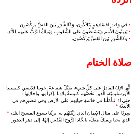
•
فِي وَقتِ افتِقَادِهِم يَتَلألأُون، وَكَالشَّرَرِ بَينَ القَشِّ يَركُضُون.
•
يَدِينُونَ الأُمَمَ وَيَتَسَلَّطُونَ عَلَى الشُّعُوبِ، وَيَملِكُ الرَّبُّ عَلَيهِم لِلأَبَدِ.
•
وَكَالشَّرَرِ بَينَ القَشِّ يَركُضُون.
صلاة الختام
أَيُّها الإلهُ القادرُ على كلِّ شيء، تقبَّلْ شفاعةَ إخوتِنا قدّيسي كنيستنا
الأورشليميّة، الذين تخُصُّهم كنيسةُ بلادِنا بإكرامِها وإجلالِها
†
حتى اذا تـأمّلْنا في خاتمةِ حياتِهم على الأرض وفي مَصيرِهم في
الأبديّة
*
سِرنْا على مثالِ الإيمانِ الذي زيَّنْتَهُم به. بربِّنا يسوع المسيح ابنك،
*
الذي يحيا ويملِكُ مَعَكَ، باتحِّاد الرُّوح القُدُس إلهًا، إلى دهر الدهور.