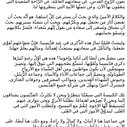
بعونِ الرُّوحِ القدسِ، عن سعادتِهم العامّةِ، عن الرَّاحةِ السَّعيدةِ التي
يَنعَمُون بها الآنَ، وعن تتمتِّها الآتيةِ التي ينتظرونها لنا.
والكلامُ الأمينُ والذي يجبُ أن يسترعِيَ كلَّ انتباهِنا، هو أنَّه يجبُ أن
نقتفيَ آثارَ مَن نحتفلُ بهم ونكرِّمُهم، ويجبُ أن نتشبَّهَ بسيرتِهم. يجبُ
أن نشتاقَ ونَسعَى إلى سعادةِ مَن نقولُ إنّهم سُعَداء. فنُسَرَّ بكلامِهم
ونَسمُوَ بحمايتِهم.
وليسَتْ قليلةً ثمارُ هذه الذِّكرى في عيد قدِّيسِينا: فإنَّ شفاعتَهم تُقوِّي
ضَعفَنا، والتأمُّلَ في سعادتِهم يستحِثُّ إهمالَنا، ومثالَهم يعلِّمُ جهلَنا.
متى ننضَمُّ نحن أيضًا إلى آبائِنا وإخوتِنا؟ هذه هي أوَّلُ رغبةٍ تُثيرُها
ذكرى قدّيسِينا وتُقَوِّيها، لنتمتَّعَ بصُحبتِهم التي نتوقُ إليها، ونَصِيرَ
مستحِقّين لأن نكونَ مواطنينَ ومن أهلِ السَّماءِ مع الأرواحِ
الطُّوباويَّةِ، وننضمَّ إلى جماعاتِ الآباءِ والأنبياءِ، وجماعةِ الرُّسُلِ،
وجيوشِ الشُّهداءِ العديدين، ومواكبِ المعترفِين وجوقاتِ العذارَى،
فنشتركَ أخيرًا ونتهلَّلَ في شَرِكَةِ جميعِ القدِّيسين.
تلك الكنيسةُ التي سبقَتْنَا تنتظرُنا ونحن لا نكتَرِثُ. القدِّيُسون يشتاقون
إلينا ونحن لا نُعِيرُهم اهتمَامًا. يطلُبُنا الأبرارُ ونحن نتوارى عنهم.
لِنَستيقِظْ أيُّها الإخوة. لِنَقُمْ مع المسيحِ، وَلْنَطلُبِ الأمورَ التي في
العُلَى. لنتذوَّقْ الأمورَ التي في العُلى.
في جماعتِنا هنا لا أمانٌ، ولا كمالٌ ولا راحةٌ. ومع ذلك، هنا أيضًا، على
الأرضِ، نقول: ما أطيبَ وما ألذَّ أن يسكُنَ الإخوةُ معًا.