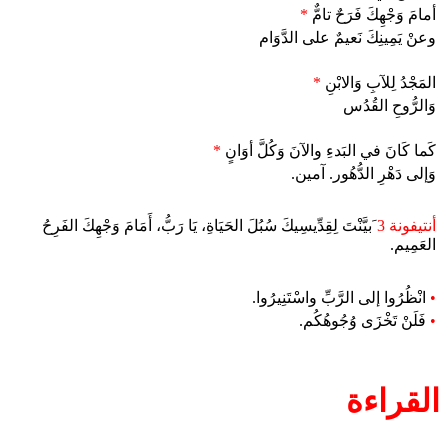
أمامَ وَجْهِكَ فَرَحٌ تامٌّ
*
وعنْ يَمِينِكَ نَعيمٌ على الدَّوَام
المَجْدُ لِلآبِ وَالابْنِ
*
وَالرُّوحِ القُدُس
كَما كَانَ في البَدءِ والآنَ وَكُلَّ أوَانٍ
*
وَإلى دَهْرِ الدُّهُور. آمين.
أنتيفونة 3
َبيَّنْتَ لِقِدِّيسِيكَ سُبُلَ الحَيَاةِ، يَا رَبُّ، أَمَامَ وَجْهِكَ الفَرِحُ
العَمِيم.
•
انْظُرُوا إلى الرَّبِّ واسْتَنِيرُوا.
•
فَلَنْ تَخْزَى وُجُوهُكُم.
القراءة