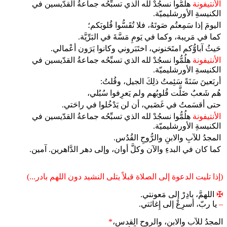
الأنتيفونة
هلُمُّوا نسجُدْ لله الذي تسبِّحُه جماعةُ القدّيسين في
الكنيسةِ الأورشليميّة.
اليومَ إذا سَمِعتُم صَوتَهُ، فلا تُقَسُّوا قُلوبَكم؛
كما في مَريبة، وكما في يَومِ مَسَّةَ في البَرِّيَّة.
حَيثُ آباوُّكم امتَحَنوني، اختَبَروني وكانوا يَرَون أعْمالي.
الأنتيفونة
هلُمُّوا نسجُدْ لله الذي تسبِّحُه جماعةُ القدّيسين في
الكنيسةِ الأورشليميّة.
أربَعينَ سَنَةً سَئِمتُ ذلِكَ الجيل، وقُلتُ:
هُم شَعبٌ ضَلَّت قُلوبُهم ولم يَعرِفوا سُبُلي،
حتى أقسَمتُ في غَضَبي، أن لن يَدْخُلوا في راحَتي.
الأنتيفونة
هلُمُّوا نسجُدْ لله الذي تسبِّحُه جماعةُ القدّيسين في
الكنيسةِ الأورشليميّة.
المجدُ للآبِ والابنِ والرُّوحِ القُدُس.
كما كان في البدءِ والآن وكلَّ أوان، وإلى دهر الدَّاهرين. آمين.
(إذا تليت الدعوة إلى الصلاة قبلاً يتلى النشيد دون اللهم بادر...)
✠
اللهمَّ، بادِرْ إلى مَعونتي.
–
يا ربّ، أسرِعْ إلى إِغاثتي.
المجدُ للآب والابن، والروح القدس،
*