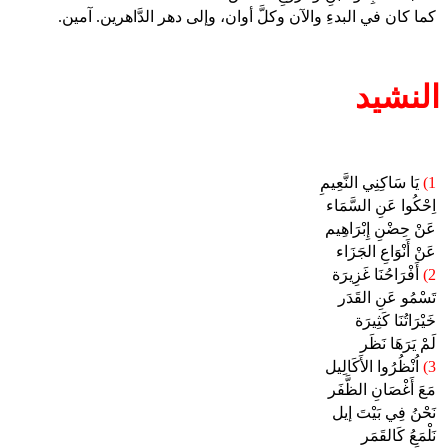
كما كان في البدءِ والآن وكلَّ أوان، وإلى دهر الدَّاهرين. آمين.
النشيد
1)
يَا سَاكِنِي النَّعِيمِ
اِحْكُوا عَنِ السَّمَاء
عَنْ حِضْنِ إِبْرَاهِيم
عَنْ أَنْوَاعِ الجَزَاء
2)
أَفْرَاحُنَا غَزِيرَة
تَسْمُو عَنِ القَدَر
خَيْرَاتُنَا كَثِيرَة
لَمْ يَرَهَا نَظَر
3)
اُنْظُرُوا الأَكَالِيل
مَعَ أَغْصَانِ الظَّفَر
نَحْنُ فِي بَيْتَ إيل
نَلْمَعُ كَالقَمَر