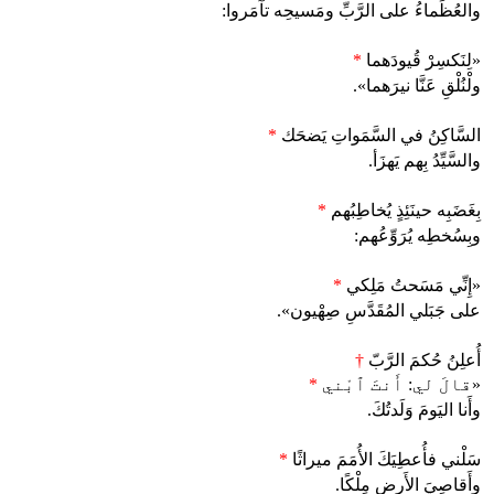
والعُظَماءُ على الرَّبِّ ومَسيحِه تآمَروا:
«لِنَكسِرْ قُيودَهما
*
ولْنُلْقِ عَنَّا نيرَهما».
السَّاكِنُ في السَّمَواتِ يَضحَك
*
والسَّيِّدُ بِهم يَهزَأ.
بِغَضَبِه حينَئِذٍ يُخاطِبُهم
*
وبِسُخطِه يُرَوِّعُهم:
«إِنِّي مَسَحتُ مَلِكي
*
على جَبَلي المُقَدَّسِ صِهْيون».
أُعلِنُ حُكمَ الرَّبّ
†
«قالَ لي: أَنتَ ٱبْني
*
وأَنا اليَومَ وَلَدتُكَ.
سَلْني فأُعطِيَكَ الأُمَمَ ميراثًا
*
وأَقاصِيَ الأَرضِ مِلْكًا.