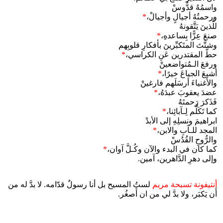
واسمُهُ قدُّوسْ
ورحمتُهُ أجيالٍ وأجيالْ،
*
للَّذينَ يَتَّقونهُ
صنعَ عِزًّا بِساعدهِ،
*
وشتَّتَ المتَكبِّرينَ بأفكارِ قلوبِهم
حطَّ المقتدرين عَنِ الكراسي،
*
ورفعَ الـمُتواضعينْ
أشبعَ الجياعَ خيرًا،
*
والأَغنياءَ أرسَلَهم فارغينْ
عضدَ يعقوبَ عبدَهُ،
*
فَذَكرَ رَحمتَهُ
كما تَكَلَّم لِـآبائِنا،
*
ابراهيمَ ونسلِهِ إلى الأبدْ
المجد للـآبِ والابن،
*
والرُّوحِ القُدُسْ
كما كان في البدء والآن وكُـلَّ آوان،
*
وإلى دهرِ الدَّاهرين، آمين.
أنتيفونة تسبحة مريم
لستُ المسيح بل أنا رسولٌ قدّامه. لا بدَّ له من
أَن يَكبَر، ولا بدَّ لي من ان أَصغُر.