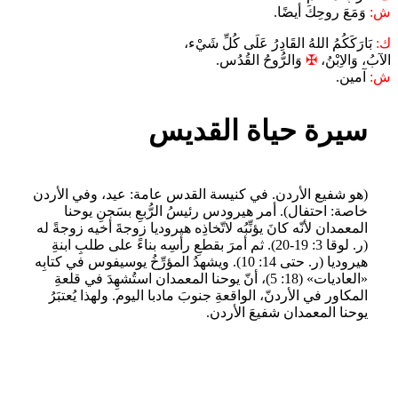
ش:
وَمَعَ روحِكَ أيضًا.
ك:
بَارَكَكُمُ اللهُ القَادِرُ عَلَى كُلِّ شَيْء،
الآبُ، وَالاِبْنُ،
✠
وَالرُّوحُ القُدُس.
ش:
آمين.
سيرة حياة القديس
(هو شفيع الأردن. في كنيسة القدس عامة: عيد، وفي الأردن
خاصة: احتفال). أمر هيرودس رئيسُ الرُّبعِ بسَجنِ يوحنا
المعمدان لأنّه كانَ يؤنِّبُه لاتّخاذِه هيروديا زوجةَ أخيه زوجةً له
(ر. لوقا 3: 19-20). ثم أمرَ بقطعِ رأسِه بناءً على طلبِ ابنةِ
هيروديا (ر. حتى 14: 10). ويشهدُ المؤرِّخُ يوسيفوس في كتابِه
«العاديات» (18: 5)، أنّ يوحنا المعمدان استُشهِدَ في قلعةِ
المكاور في الأردنّ، الواقعةِ جنوبَ مادبا اليوم. ولهذا يُعتبَرُ
يوحنا المعمدان شفيعَ الأردن.