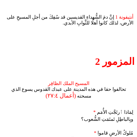
أنتيفونة 1
إنَّ دمَ الشُّهداءِ القديسين قد سُفِكَ من أجلِ المسيحِ على
الأرض، لذلك كانوا أهلًا للثَّوابِ الأبدي.
المزمور 2
المسيح الملك الظافِر
تحالفوا حقا في هذه المدينة على عبدك القدوس يسوع الذي
(أعمال ٢٧:٤)
مسحته
لِمَاذا ٱرتَجَّتِ الأُمَم
*
وبِالباطِلِ تَمتَمَتِ الشُّعوب؟
مُلوكُ الأرضِ قاموا
*