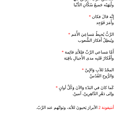
ولْيَهَبْه جَميعُ سُكَّانِ الدُّنْيا
إِنَّه قالَ فكان
*
وأَمَرَ فَوُجِد
الرَّبُّ يُحبِطُ مَساعِيَ الأُمَم
*
ويُبطِلُ أَفكارَ الشُّعوب
أَمَّا مَساعي الرَّبِّ فلِلأَبَدِ قائِمة
*
وأَفْكارُ قَلبِه مدى الأَجيالِ باقِيَة
المجْدُ للآبِ وَالإِبنْ
*
وَالرُّوحِ القُدُسْ
كَما كانَ في البَدْءِ وَالآنَ وَكُلَّ أوانٍ
*
وإلى دَهْرِ الدَّاهِرِينْ، آمينْ.
أنتيفونة 2
الأبرارَ يَحيونَ للأبَد، وثوابُهم عند الرَّبّ.