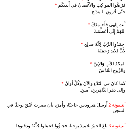
فرُصُّوا المواكِبَ والأَغْصانُ في أَيديكُم
*
حتَّى قُرونِ الـمَذبَح
أَنتَ إِلهي فأَحـمَدُكَ
*
اللهُمَّ إِنِّي أُعَظِّمُكَ
احمَدُوا الرَّبَّ لِأَنَّهُ صالِح
*
لِأَنَّ لِلأَبَدِ رَحمَتَهُ.
المجْدُ للآبِ وَالإِبنْ
*
وَالرُّوحِ القُدُسْ
كَما كانَ في البَدْءِ وَالآنَ وَكُلِّ أوانْ
*
وإلى دَهْرِ الدَّاهِرِينْ، آمينْ.
أنتيفونة 2
أَرسلَ هيرودس حاجبًا، وأَمرَه بأن يضرِبَ عُنُقَ يوحنَّا في
السجن.
أنتيفونة 3
بلغَ الخبرُ تلاميذَ يوحنا، فجاؤُوا فحمَلوا جُثَّتَهُ ودفَنوها