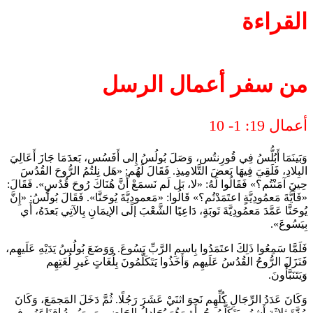
القراءة
من سفر أعمال الرسل
أعمال 19: 1- 10
وَبَينَمَا أَبُلُّسُ فِي قُورِنتُس، وَصَلَ بُولُسُ إِلى أَفَسُس، بَعدَمَا جَازَ أَعَالِيَ
البِلادِ، فَلَقِيَ فِيهَا بَعضَ التَّلامِيذِ. فَقَالَ لَهُم: «هَل نِلتُمُ الرُّوحَ القُدُسَ
حِينَ آمَنْتُم؟» فَقَالُوا لَهُ: «لا، بَل لَم نَسمَعْ أَنَّ هُنَاكَ رُوحَ قُدُسٍ». فَقَالَ:
«فَأَيَّةَ مَعمُودِيَّةٍ اعتَمَدْتُم؟» قَالُوا: «مَعمودِيَّةَ يُوحَنَّا». فَقَالَ بُولُسُ: «إِنَّ
يُوحَنَّا عَمَّدَ مَعمُودِيَّةَ تَوبَةٍ، دَاعِيًا الشَّعْبَ إلَى الإيمَانِ بِالآتِي بَعدَهُ، أَي
بِيَسُوعَ».
فَلَمَّا سَمِعُوا ذَلِكَ اعتَمَدُوا بِاسمِ الرَّبِّ يَسُوعَ. وَوَضَعَ بُولُسُ يَدَيْهِ عَلَيهِم،
فَنَزَلَ الرُّوحُ القُدُسُ عَلَيهِم وَأَخَذُوا يَتَكَلَّمُونَ بِلُغَاتٍ غَيرِ لُغَتِهِم
وَيَتَنَبَّأُونَ.
وَكَانَ عَدَدُ الرِّجَالِ كُلِّهِم نَحوَ اثنَيْ عَشَرَ رَجُلًا. ثُمَّ دَخَلَ المَجمَعَ، وَكَانَ
مُدَّةَ ثلاثَةِ أَشهُرٍ يَتَكَلَّمُ بِجُرأَةٍ وَهُوَ يُجَادِلُ الحَاضِرِينَ، وَيُرِيدُ إِقنَاعَهُم فِي