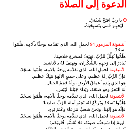
الدعوة إلى الصلاة
✠
يا ربِّ افتَحْ شَفَتَيَّ.
–
ليُخبِـرَ فَمي بتَسبِحَتِكَ.
أنتيفونة المزمور 94
لحملِ الله، الذي تقدَّمه يوحنَّا بآلامِه، هلُمّوا
نسجُدْ.
هلُمُّوا نُهَلِّلُ للرَّبّ، نَهتِفُ لصخرةِ خلاصِنا.
نُبادرُ إلى وَجهِهِ بالشُّكْران، ونهتِفُ لهُ بالأناشيد.
الأنتيفونة
لحملِ الله، الذي تقدَّمه يوحنَّا بآلامِه، هلُمّوا نسجُدْ.
فإنَّ الرَّبَّ إلهٌ عظيم، وعلى جميعِ الآلهةِ مَلِكٌ عظيم.
هو الذي بِيَدِهِ أعماقُ الأرض، ولَهُ قِمَمُ الجبال.
لَهُ البَحرُ وهو صَنَعَهُ، ويَداهُ جَبَلَتا اليَبَس.
الأنتيفونة
لحملِ الله، الذي تقدَّمه يوحنَّا بآلامِه، هلُمّوا نسجُدْ.
هَلُمُّوا نَسجُدُ ونَركَعُ لَهُ، نَجثو أمامَ الرَّبِّ صانِعِنا؛
فإنَّه هو إلهُنا، ونَحنُ شَعبُ مَرْعاهُ وغَنَمُ يَدِهِ.
الأنتيفونة
لحملِ الله، الذي تقدَّمه يوحنَّا بآلامِه، هلُمّوا نسجُدْ.
اليومَ إذا سَمِعتُم صَوتَهُ، فلا تُقَسُّوا قُلوبَكم؛