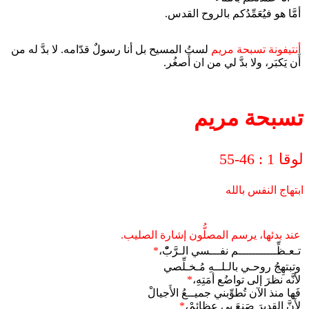
أمَّا هو فيُعَمِّدُكم بالروح القدس.
أنتيفونة تسبحة مريم
لستُ المسيح بل أنا رسولٌ قدّامه. لا بدَّ له من
أَن يَكبَر، ولا بدَّ لي من ان أَصغُر.
تسبحة مريم
لوقا 1 : 46-55
ابتهاج النفس بالله
عند بدئها، يرسم المصلُّون إشارة الصليب.
تـعـظِّـــــــــــم نفـــسي الـرَّبّْ،
*
وتبتهِجُ روحـي بالـلــهِ مُـخـلِّصي
لأنَّه نظرَ إلى تواضُع أمَتِهِ،
*
فَها منذ الآن تُطوِّبني جميــعُ الأَجيالْ
لأَنَّ القديرَ صَنعَ بي عظائمْ،
*