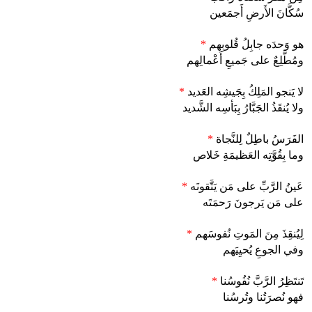
سُكَّانَ الأَرضِ أَجمَعين
هو وَحدَه جابِلُ قُلوبِهم
*
ومُطَّلِعٌ على جَميعِ أَعْمالِهم
لا يَنجو المَلِكُ بِجَيشِه العَديد
*
ولا يُنقَذُ الجَبَّارُ بِبَأسِه الشَّديد
الفَرَسُ باطِلٌ لِلنَّجاة
*
وما بِقُوَّتِه العَظيمَةِ خَلاص
عَينُ الرَّبِّ على مَن يَتَّقونَه
*
على مَن يَرجونَ رَحمَتَه
لِيُنقِذَ مِنَ المَوتِ نُفوسَهم
*
وفي الجوعِ يُحيِيَهم
تَنتَظِرُ الرَّبَّ نُفُوسُنا
*
فهو نُصرَتُنا وتُرسُنا