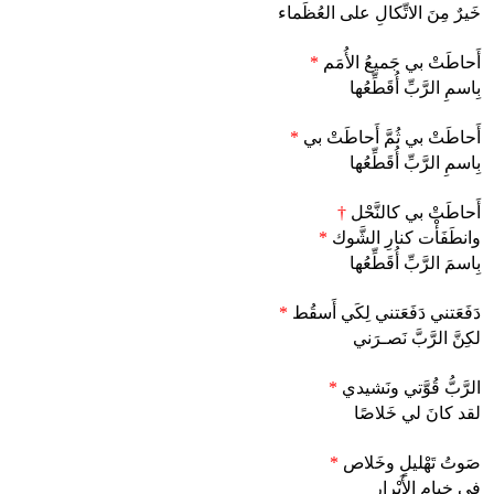
خَيرٌ مِنَ الاتِّكالِ على العُظَماء
أَحاطَتْ بي جَميعُ الأُمَم
*
بِاسمِ الرَّبِّ أُقَطِّعُها
أَحاطَتْ بي ثُمَّ أَحاطَتْ بي
*
بِاسمِ الرَّبِّ أُقَطِّعُها
أَحاطَتْ بي كالنَّحْل
†
وانطَفَأْت كنارِ الشَّوك
*
بِاسمَ الرَّبِّ أُقَطِّعُها
دَفَعَتني دَفَعَتني لِكَي أَسقُط
*
لكِنَّ الرَّبَّ نَصـرَني
الرَّبُّ قُوَّتي ونَشيدي
*
لقد كانَ لي خَلاصًا
صَوتُ تَهْليلٍ وخَلاص
*
في خِيامِ الأَبْرار