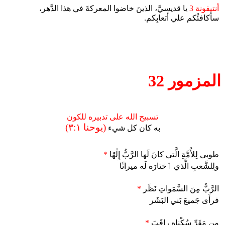
أنتيفونة 3
يا قديسيَّ، الذينَ خاضوا المعركةَ في هذا الدَّهر،
سأكافئُكم علي أتعابِكم.
المزمور 32
تسبيح الله على تدبيره للكون
(يوحنا ٣:١)
به كان كل شيء
طوبى لِلأُمَّةِ الَّتي كانَ لَها الرَّبُّ إِلٰهًا
*
ولِلشَّعبِ الَّذي ٱختارَه لَه ميراثًا
الرَّبُّ مِنَ السَّمَواتِ نَظَر
*
فرأَى جَميعَ بَني البَشَر
مِن مَقَرِّ سُكْناه راقَبَ
*