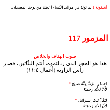
أنتيفونة 1
لم يُولَدْ في مواليدِ النّساءِ أعظمُ مِن يوحنا المعمدان.
المزمور 117
صوت الهتاف والخلاص
هذا هو الحجر الذي رذلتموه، أنتم البنَّائين، فصار
رأس الزاوية (أعمال ١١:٤)
احمَدُوا الرَّبَّ لِأَنَّهُ صالِح
*
لِأَنَّ لِلأَبَدِ رَحمَتَهُ
لِيَقُلْ بَيتُ إسـرائيل
*
لِأَنَّ لِلأَبَدِ رَحمَتَهُ