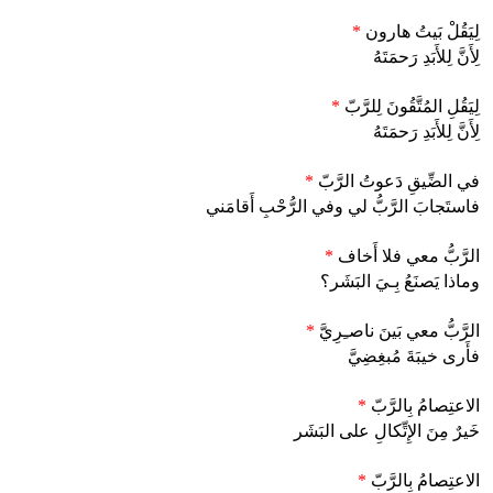
لِيَقُلْ بَيتُ هارون
*
لِأَنَّ لِلأَبَدِ رَحمَتَهُ
لِيَقُلِ المُتَّقُونَ لِلرَّبّ
*
لِأَنَّ لِلأَبَدِ رَحمَتَهُ
في الضِّيقِ دَعوتُ الرَّبّ
*
فاستَجابَ الرَّبُّ لي وفي الرُّحْبِ أَقامَني
الرَّبُّ معي فلا أَخاف
*
وماذا يَصنَعُ بِـيَ البَشَر؟
الرَّبُّ معي بَينَ ناصـِرِيَّ
*
فأَرى خيبَةَ مُبغِضِيَّ
الاعتِصامُ بِالرَّبّ
*
خَيرٌ مِنَ الإِتِّكالِ على البَشَر
الاعتِصامُ بِالرَّبّ
*