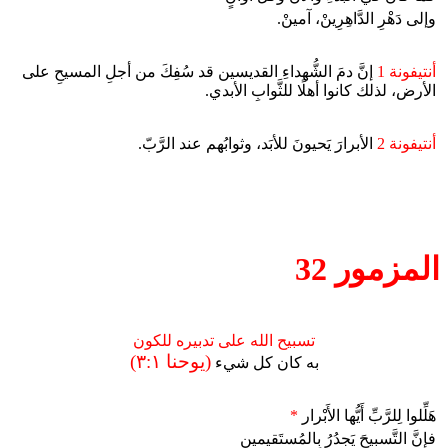
وإلى دَهْرِ الدَّاهِرِينْ، آمينْ.
أنتيفونة 1
إنَّ دمَ الشُّهداءِ القديسين قد سُفِكَ من أجلِ المسيحِ على
الأرض، لذلك كانوا أهلًا للثَّوابِ الأبدي.
أنتيفونة 2
الأبرارَ يَحيونَ للأبَد، وثوابُهم عند الرَّبّ.
المزمور 32
تسبيح الله على تدبيره للكون
(يوحنا ٣:١)
به كان كل شيء
هَلِّلوا لِلرَّبِّ أَيُّها الأَبْرار
*
فإِنَّ التَّسبيحَ يَجدُرُ بِالمُستَقيمين