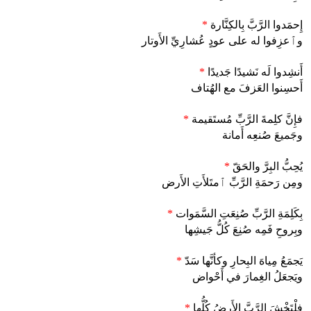
إِحمَدوا الرَّبَّ بِالكِنَّارة
*
وٱعزِفوا له على عودٍ عُشارِيِّ الأَوتار
أَنشِدوا لَه نَشيدًا جَديدًا
*
أَحسِنوا العَزفَ مع الهُتاف
فإِنَّ كلِمةَ الرَّبِّ مُستَقيمة
*
وجَميعَ صُنعِه أَمانة
يُحِبُّ البِرَّ والحَقّ
*
ومِن رَحمَةِ الرَّبِّ ٱمتَلأَتِ الأَرض
بِكَلِمَةِ الرَّبِّ صُنِعَتِ السَّمَوات
*
وبِروحِ فَمِه صُنِعَ كُلُّ جَيشِها
يَجمَعُ مِياهَ البِحارِ وكأنَّها سَدّ
*
ويَجعَلُ الغِمارَ في أَحْواض
فلْتَخْشَ الرَّبَّ الأَرضُ كُلُّها
*