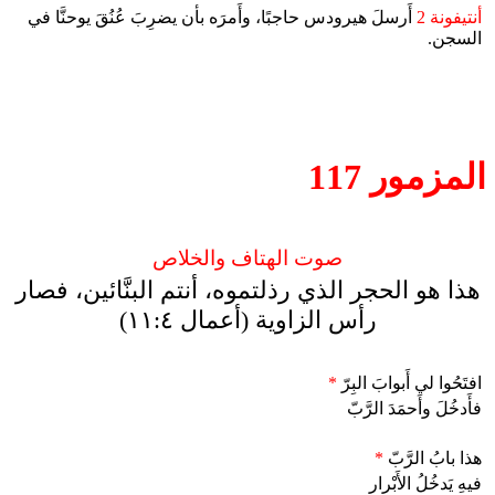
أنتيفونة 2
أَرسلَ هيرودس حاجبًا، وأَمرَه بأن يضرِبَ عُنُقَ يوحنَّا في
السجن.
المزمور 117
صوت الهتاف والخلاص
هذا هو الحجر الذي رذلتموه، أنتم البنَّائين، فصار
رأس الزاوية (أعمال ١١:٤)
افتَحُوا لي أَبوابَ البِرّ
*
فأَدخُلَ وأَحمَدَ الرَّبّ
هذا بابُ الرَّبّ
*
فيهِ يَدخُلُ الأَبْرار