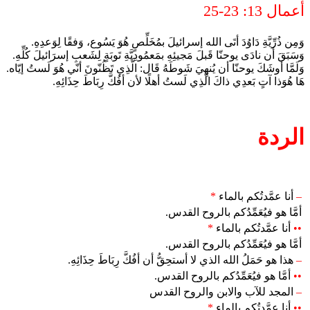
أعمال 13: 23-25
وَمِن ذُرِّيَّةِ دَاوُدَ أتَى الله إسرائيلَ بمُخَلِّصٍ هُوَ يَسُوع، وَفقًا لِوَعدِهِ.
وَسَبَقَ أن نادَى يوحنّا قَبلَ مَجيئِهِ بمَعمُودِيَّةِ تَوبَةٍ لِشَعبِ إسرَائيلَ كُلِّهِ.
وَلَمَّا أوشَكَ يوحنّا أن يُنهِيَ شَوطَهُ قَال: الَّذِي تَظُنّونَ أنّي هُوَ لَستُ إيّاه.
هَا هُوَذا آتٍ بَعدِي ذاكَ الَّذِي لَستُ أهلًا لأن أفُكَّ رِبَاطَ حِذَائِهِ.
الردة
–
أنا عمَّدتُكم بالماء
*
أمَّا هو فيُعَمِّدُكم بالروح القدس.
••
أنا عمَّدتُكم بالماء
*
أمَّا هو فيُعَمِّدُكم بالروح القدس.
–
هذا هو حَمَلُ الله الذي لا أستحِقُّ أن أفُكَّ رِبَاطَ حِذَائِهِ.
••
أمَّا هو فيُعَمِّدُكم بالروح القدس.
–
المجد للآب والابن والروح القدس
••
أنا عمَّدتُكم بالماء
*