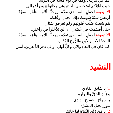
كما في مَريبة، وكما في يَومِ مَسَّةَ في البَرِّيَّة.
حَيثُ آباوُّكم امتَحَنوني، اختَبَروني وكانوا يَرَون أعْمالي.
الأنتيفونة
لحملِ الله، الذي تقدَّمه يوحنَّا بآلامِه، هلُمّوا نسجُدْ.
أربَعينَ سَنَةً سَئِمتُ ذلِكَ الجيل، وقُلتُ:
هُم شَعبٌ ضَلَّت قُلوبُهم ولم يَعرِفوا سُبُلي،
حتى أقسَمتُ في غَضَبي، أن لن يَدْخُلوا في راحَتي.
الأنتيفونة
لحملِ الله، الذي تقدَّمه يوحنَّا بآلامِه، هلُمّوا نسجُدْ.
المجدُ للآبِ والابنِ والرُّوحِ القُدُس.
كما كان في البدءِ والآن وكلَّ أوان، وإلى دهر الدَّاهرين. آمين.
النشيد
1)
يا سَابقَ الفادي
ومَلَكَ الحَقِّ والبرارَه
يا سِراجَ المَسيحِ الهَادِي
بنورِ إنجيلِ المَسَرَّه
2)
يا مَنْ زَيَّنَ النُبوّةَ لها خَاتَمًا