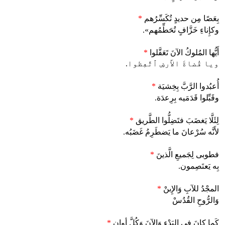
بِعَصًا مِن حديدٍ تُكَسِّرُهم
*
وكإِناءِ خَزَّافٍ تُحَطِّمُهم».
أَيُّها المُلوكُ الآنَ تَعَقَّلوا
*
ويا قُضاةَ الأَرضِ ٱتَّعِظوا.
أُعبُدوا الرَّبَّ بِخِشيَة
*
وقَبِّلوا قَدَمَيه بِرِعدَة.
لِئَلَّا يَغضَبَ فتَضِلُّوا الطَّريق
*
لأَنَّه سُرْعانَ ما يَضطَرِمُ غَضَبُه.
فطوبى لِجَميعِ الَّذينَ
*
بِه يَعتَصِمون.
المجْدُ للآبِ وَالإِبنْ
*
وَالرُّوحِ القُدُسْ
كَما كانَ في البَدْءِ وَالآنَ وَكُلَّ أوانٍ
*