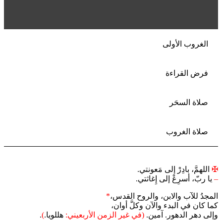
الغروب الأولى
فرض القراءة
صلاة السحَر
صلاة الغروب
✠
اللهمَّ، بادِرْ إلى مَعونتي.
–
يا ربّ، أسرِعْ إلى إِغاثتي.
المجدُ للآب والابن، والروح القدس،
*
كما كان في البدء والآن وكلَّ أوان،
وإلى دهر الدهور. آمين.
(في غير الزمن الأربعيني:
هللويا.
)
.