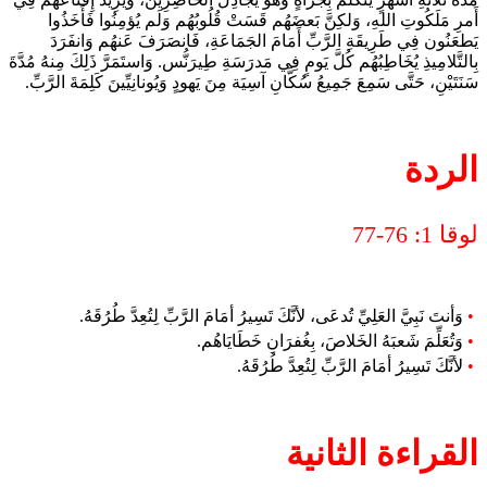
أَمرِ مَلَكُوتِ اللهِ، وَلكِنَّ بَعضَهُم قَسَتْ قُلُوبُهُم وَلَم يُؤمِنُوا فَأَخَذُوا
يَطعَنُون فِي طَرِيقَةِ الرَّبِّ أَمَامَ الجَمَاعَةِ، فَانصَرَفَ عَنهُم وَانفَرَدَ
بِالتَّلامِيذِ يُخَاطِبُهُم كُلَّ يَومٍ فِي مَدرَسَةِ طِيرَنُّس. وَاستَمَرَّ ذَلِكَ مِنهُ مُدَّةَ
سَنَتَيْنِ، حَتَّى سَمِعَ جَمِيعُ سُكَّانِ آسِيَة مِنَ يَهودٍ وَيُونانِيِّينَ كَلِمَةَ الرَّبِّ.
الردة
لوقا 1: 76-77
•
وَأنتَ نَبِيَّ العَلِيِّ تُدعَى، لأنَّكَ تَسِيرُ أمَامَ الرَّبِّ لِتُعِدَّ طُرُقَهُ.
•
وَتُعَلِّمَ شَعبَهُ الخَلاصَ، بِغُفرَانِ خَطَايَاهُم.
•
لأنَّكَ تَسِيرُ أمَامَ الرَّبِّ لِتُعِدَّ طُرُقَهُ.
القراءة الثانية