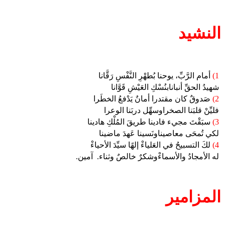
النشيد
1)
أمام الرَّبِّ، يوحنا بُطهْرِ النَّفْسِ رَقَّانا
شهيدُ الحقِّ أنبانابنُسْكِ العَيْشِ قَوَّانا
2)
صَدوقٌ كان مقتدرا أمانٌ يَدْفعُ الخطَرا
فليِّنْ قلبَنا الصخراوسهِّل دربَنا الوعرا
3)
سبَقْتَ مجيء فادينا طريقَ المُلْكِ هادينا
لكي تُمحَى معاصيناونَسينا عَهدَ ماضينا
4)
لكَ التسبيحُ في العَلياءْ إلهًا سيِّدَ الأحياءْ
له الأمجادُ والأسماءْوشكرٌ خالصٌ وثناء.
آمين.
المزامير