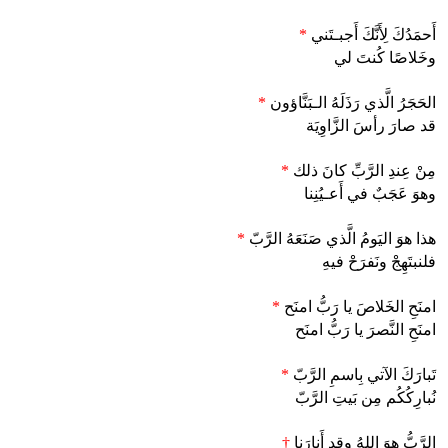
أَحمَدُكَ لِأَنَّكَ أَجبـتَني
*
وخَلاصًا كُنتَ لي
الحَجَرُ الَّذي رَذَلَهُ الـبَنَّاؤون
*
قد صارَ رأسَ الزَّاوِيَة
مِنْ عِندِ الرَّبِّ كانَ ذلك
*
وهوَ عَجَبٌ في أَعـيُنِنا
هذا هوَ اليَومُ الَّذي صَنَعَهُ الرَّبّ
*
فلنبتَهِجْ ونَفرَحْ فيهِ
امنَحِ الخَلاصَ يا رَبُّ امنَح
*
امنَحِ النَّصرَ يا رَبُّ امنَح
تَبارَكَ الآتي بِاسمِ الرَّبّ
*
نُبارِكُكُم مِن بَيتِ الرَّبّ
الرَّبُّ هوَ اللهُ وقد أَنارَنا
†