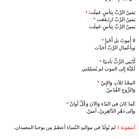
يَمينُ الرَّبِّ بِبَأسٍ عَمِلَت
†
يَمينُ الرَّبِّ ارتَـفَعَت
*
يَمينُ الرَّبِّ بِبَأسٍ عَمِلَت
لا أَموتُ بل أَحْيا
*
وبِأَعْمالِ الرَّبِّ أُحَدِّث
أَدَّبَنِي الرَّبُّ تأديبًا
*
لَكِنَّهُ إِلى الموتِ لم يُسلِمْني
المجْدُ للآبِ وَالإِبنْ
*
وَالرُّوحِ القُدُسْ
كَما كانَ في البَدْءِ وَالآنَ وَكُلِّ أوانْ
*
وإلى دَهْرِ الدَّاهِرِينْ، آمينْ.
أنتيفونة 1
لم يُولَدْ في مواليدِ النّساءِ أعظمُ مِن يوحنا المعمدان.