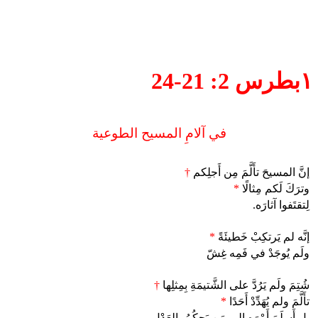
١بطرس 2: 21-24
في آلامِ المسيح الطوعية
إنَّ المسيحَ تأَلَّمَ مِن أَجلِكم
†
وترَكَ لَكم مِثالًا
*
لِتقتَفوا آثارَه.
إنَّه لم يَرتكِبْ خَطيئَةً
*
ولَم يُوجَدْ في فَمِه غِشّ
شُتِمَ ولَم يَرُدَّ على الشَّتيمَةِ بِمِثلِها
†
تأَلَّمَ ولم يُهَدِّدْ أَحَدًا
*
بل أَسلَمَ أَمْرَه إِلى مَن يَحكُمُ بِالعَدْل