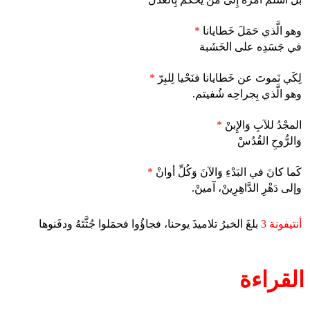
وهو الَّذي حَمَلَ خَطايانا
*
في جَسَدِه على الخَشَبة
لِكَي نَموتَ عن خَطايانا فنَحْيا لِلبِرّ
*
وهو الَّذي بِجراحِه شُفيتم.
المجْدُ للآبِ وَالإِبنْ
*
وَالرُّوحِ القُدُسْ
كَما كانَ في البَدْءِ وَالآنَ وَكُلِّ أوانْ
*
وإلى دَهْرِ الدَّاهِرِينْ، آمينْ.
أنتيفونة 3
بلغَ الخبرُ تلاميذَ يوحنا، فجاؤُوا فحمَلوا جُثَّتَهُ ودفَنوها
القراءة