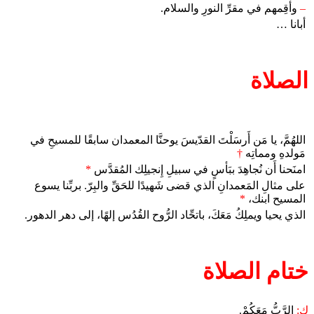
–
وأقِمهم في مقرِّ النورِ والسلام.
أبانا …
الصلاة
اللهُمَّ، يا مَن أَرسَلْتَ القدّيسَ يوحنَّا المعمدان سابقًا للمسيحِ في
مَولدهِ ومماتِه
†
امنَحنا أَن نُجاهِدَ ببَأسٍ في سبيلِ إِنجيلِك المُقدَّس
*
على مثالِ المَعمدانِ الذي قضى شَهيدًا للحَقِّ والبِرّ. بربِّنا يسوع
المسيح ابنك،
*
الذي يحيا ويملِكُ مَعَكَ، باتحِّاد الرُّوح القُدُس إلهًا، إلى دهر الدهور.
ختام الصلاة
ك:
الرَّبُّ مَعَكُمْ.