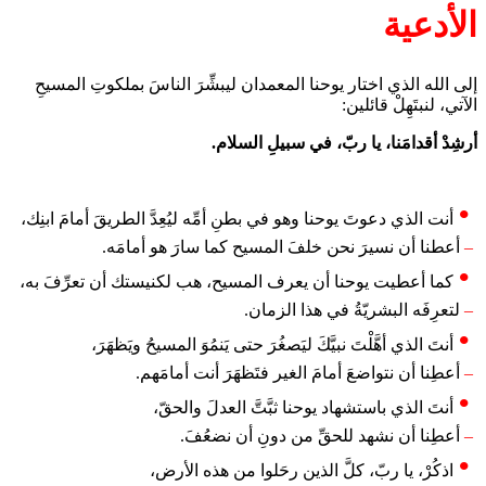
الأدعية
إلى الله الذي اختار يوحنا المعمدان ليبشِّرَ الناسَ بملكوتِ المسيحِ
الآتي، لنبتَهِلْ قائلين:
أرشِدْ أقدامَنا، يا ربّ، في سبيلِ السلام.
أنت الذي دعوتَ يوحنا وهو في بطنِ أمِّه ليُعِدَّ الطريقَ أمامَ ابنِك،
–
أعطنا أن نسيرَ نحن خلفَ المسيح كما سارَ هو أمامَه.
كما أعطيت يوحنا أن يعرف المسيح، هب لكنيستك أن تعرِّفَ به،
–
لتعرِفَه البشريّةُ في هذا الزمان.
أنتَ الذي أهَّلْتَ نبيَّكَ ليَصغُرَ حتى يَنمُوَ المسيحُ ويَظهَرَ،
–
أعطِنا أن نتواضعَ أمامَ الغير فتَظهَرَ أنت أمامَهم.
أنتَ الذي باستشهاد يوحنا ثبَّتَّ العدلَ والحقّ،
–
أعطِنا أن نشهد للحقِّ من دونِ أن نضعُفَ.
اذكُرْ، يا ربّ، كلَّ الذين رحَلوا من هذه الأرض،