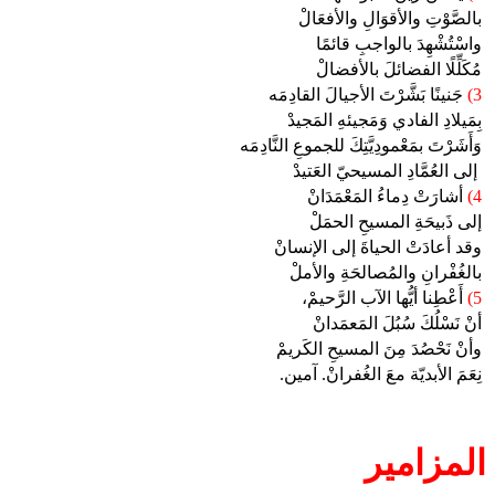
بالصَّوْتِ والأقوَالِ والأفعَالْ
واسْتُشْهِدَ بالواجبِ قائمًا
مُكَلِّلًا الفضائلَ بالأفضالْ
3)
جَنينًا بَشَّرْتَ الأجيالَ القادِمَه
بِمَيلادِ الفادي وَمَجيئهِ المَجيدْ
وَأَشَرْتَ بمَعْمودِيَّتِكَ للجموعِ النَّادِمَه
إلى العُمَّادِ المسيحيّ العَتيدْ
4)
أشارَتْ دِماءُ المَعْمَدَانْ
إلى ذَبيحَةِ المسيحِ الحمَلْ
وقد أعادَتْ الحياةَ إلى الإنسانْ
بالغُفْرانِ والمُصالحَةِ والأملْ
5)
أَعْطِنا أيُّها الآب الرَّحيمْ،
أنْ نَسْلُكَ سُبُلَ المَعمَدانْ
وأنْ نَحْصُدَ مِنَ المسيحِ الكَريمْ
نِعَمَ الأبديّة معَ الغُفرانْ. آمين.
المزامير