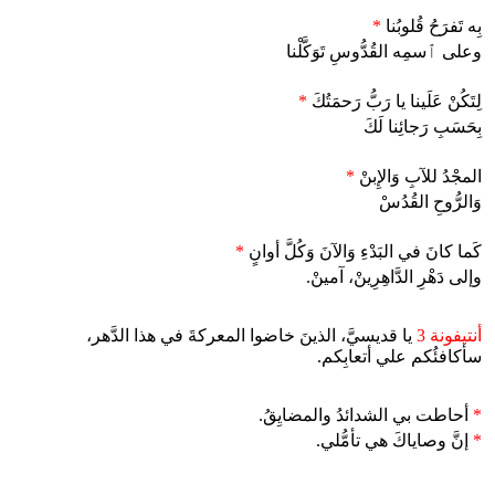
بِه تَفرَحُ قُلوبُنا
*
وعلى ٱسمِه القُدُّوسِ تَوَكَّلْنا
لِتَكُنْ عَلَينا يا رَبُّ رَحمَتُكَ
*
بِحَسَبِ رَجائِنا لَكَ
المجْدُ للآبِ وَالإِبنْ
*
وَالرُّوحِ القُدُسْ
كَما كانَ في البَدْءِ وَالآنَ وَكُلَّ أوانٍ
*
وإلى دَهْرِ الدَّاهِرِينْ، آمينْ.
أنتيفونة 3
يا قديسيَّ، الذينَ خاضوا المعركةَ في هذا الدَّهر،
سأكافئُكم علي أتعابِكم.
*
أحاطت بي الشدائدُ والمضايِقُ.
*
إنَّ وصاياكَ هي تأمُّلي.