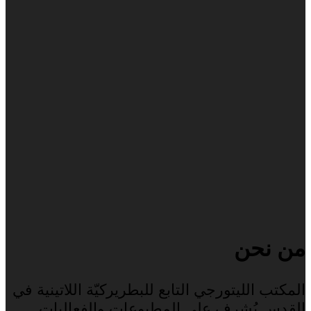
من نحن
المكتب الليتورجي التابع للبطريركيّة اللاتينية في
القدس يُشرف على المطبوعات والفعاليات