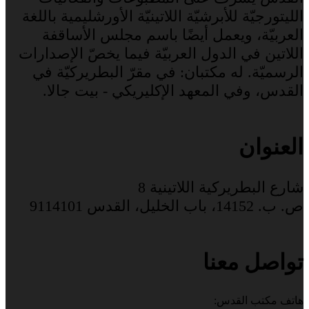
الليتورجيّة للأبرشيّة اللاتينيّة الأورشليمية باللغة
العربيّة، ويعمل أيضًا باسم مجلس الأساقفة
اللاتين في الدول العربيّة فيما يخصّ الإصدارات
الرسميّة. له مكتبان: في مقرّ البطريركيّة في
القدس، وفي المعهد الإكليريكي - بيت جالا.
العنوان
شارع البطريركية اللاتينية 8
ص. ب. 14152، باب الخليل، القدس 9114101
تواصل معنا
هاتف مكتب القدس: