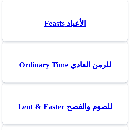
الأعياد Feasts
للزمن العادي Ordinary Time
للصوم والفصح Lent & Easter