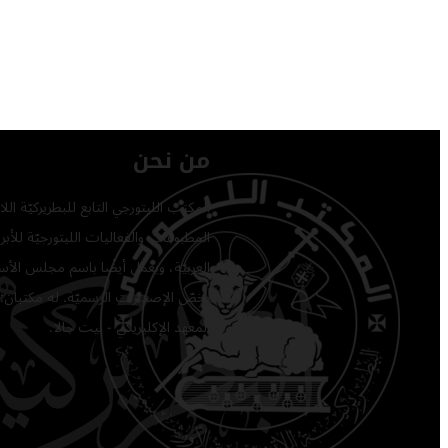
من نحن
المكتب الليتورجي التابع للبطريركيّة ا
المطبوعات والفعاليات الليتورجيّة للأبرشي
العربيّة، ويعمل أيضًا باسم مجلس الأساق
يخصّ الإصدارات الرسميّة. له مكتبان: 
المعهد الإكليريكي - بيت جالا.