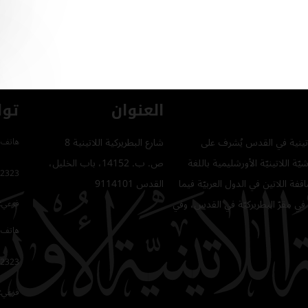
العنوان
توا
للاتينية في القدس يُشرف على
شارع البطريركية اللاتينية 8
هاتف 
ّة اللاتينيّة الأورشليمية باللغة
ص. ب. 14152، باب الخليل،
2323
فة اللاتين في الدول العربيّة فيما
القدس 9114101
في مقرّ البطريركيّة في القدس، وفي
فرعي: 64
هاتف 
2323
فرعي: 16