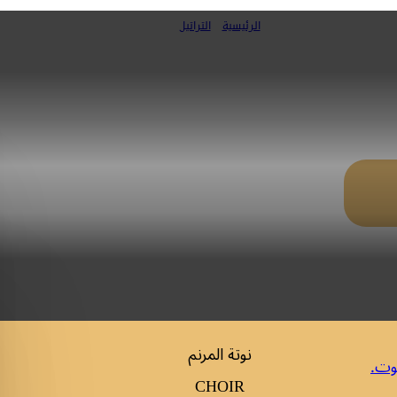
الرئيسية
»
التراتيل
1 (ك. الأسبوع المقدس-ص 181)
نوتة المرنم
وت.
CHOIR