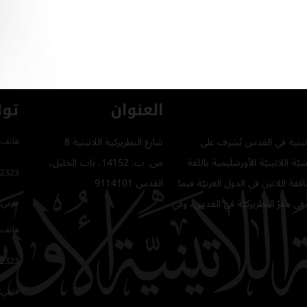
العنوان
توا
للاتينية في القدس يُشرف على
شارع البطريركية اللاتينية 8
هاتف 
ّة اللاتينيّة الأورشليمية باللغة
ص. ب. 14152، باب الخليل،
2323
فة اللاتين في الدول العربيّة فيما
القدس 9114101
في مقرّ البطريركيّة في القدس، وفي
فرعي: 64
هاتف 
2323
فرعي: 16