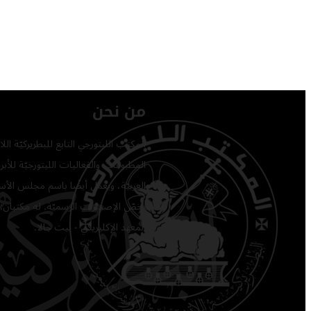
من نحن
المكتب الليتورجي التابع للبطريركيّة ا
المطبوعات والفعاليات الليتورجيّة للأبرشي
العربيّة، ويعمل أيضًا باسم مجلس الأساق
يخصّ الإصدارات الرسميّة. له مكتبان: 
المعهد الإكليريكي - بيت جالا.