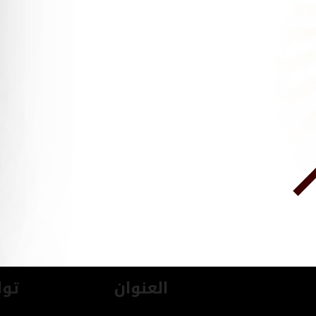
العنوان
توا