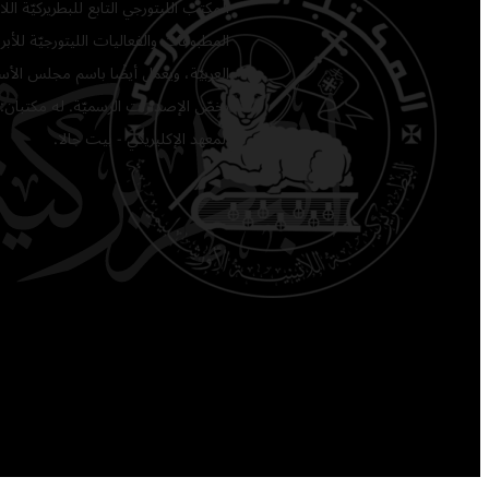
المكتب الليتورجي التابع للبطريركيّة ا
المطبوعات والفعاليات الليتورجيّة للأبرشي
العربيّة، ويعمل أيضًا باسم مجلس الأساق
يخصّ الإصدارات الرسميّة. له مكتبان: 
المعهد الإكليريكي - بيت جالا.