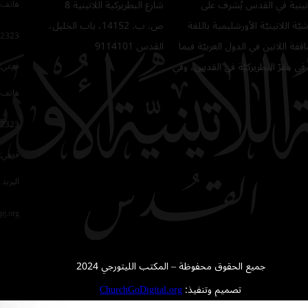
للاتينية في القدس يُشرف على
شارع البطريركية اللاتينية 8
هاتف 
ّة اللاتينيّة الأورشليمية باللغة
ص. ب. 14152، باب الخليل،
2323
فة اللاتين في الدول العربيّة فيما
القدس 9114101
في مقرّ البطريركيّة في القدس، وفي
فرعي: 64
هاتف 
2323
فرعي: 16
البريد 
pj.org
جميع الحقوق محفوظة – المكتب الليتورجي 2024
تصميم وتنفيذ:
ChurchGoDigital.org