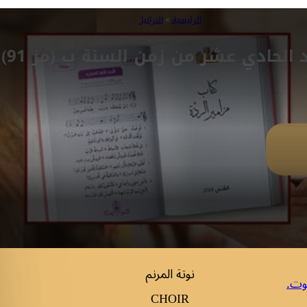
الرئيسية
»
التراتيل
د الحادي عشر من زمن السنة ب (مز 91)
نوتة المرنم
وت.
CHOIR