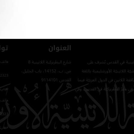
العنوان
توا
للاتينية في القدس يُشرف على
شارع البطريركية اللاتينية 8
هاتف 
ّة اللاتينيّة الأورشليمية باللغة
ص. ب. 14152، باب الخليل،
2323
فة اللاتين في الدول العربيّة فيما
القدس 9114101
في مقرّ البطريركيّة في القدس، وفي
فرعي: 64
هاتف 
2323
فرعي: 16