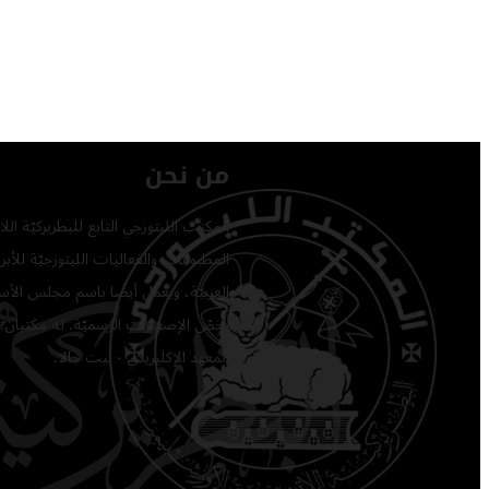
من نحن
المكتب الليتورجي التابع للبطريركيّة ا
المطبوعات والفعاليات الليتورجيّة للأبرشي
العربيّة، ويعمل أيضًا باسم مجلس الأساق
يخصّ الإصدارات الرسميّة. له مكتبان: 
المعهد الإكليريكي - بيت جالا.