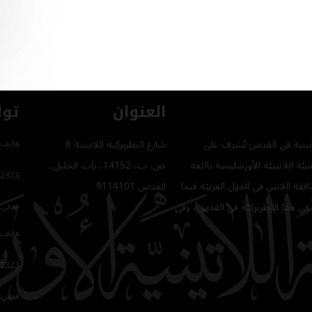
العنوان
توا
للاتينية في القدس يُشرف على
شارع البطريركية اللاتينية 8
هاتف 
ّة اللاتينيّة الأورشليمية باللغة
ص. ب. 14152، باب الخليل،
2323
فة اللاتين في الدول العربيّة فيما
القدس 9114101
في مقرّ البطريركيّة في القدس، وفي
فرعي: 64
هاتف 
2323
فرعي: 16