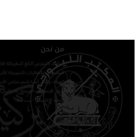
من نحن
المكتب الليتورجي التابع للبطريركيّة ا
المطبوعات والفعاليات الليتورجيّة للأبرشي
العربيّة، ويعمل أيضًا باسم مجلس الأساق
يخصّ الإصدارات الرسميّة. له مكتبان: 
المعهد الإكليريكي - بيت جالا.