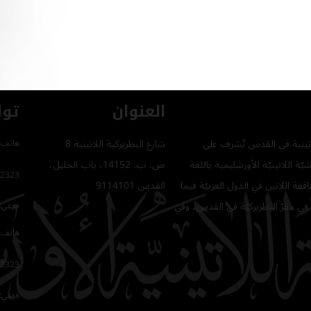
العنوان
توا
للاتينية في القدس يُشرف على
شارع البطريركية اللاتينية 8
هاتف 
ّة اللاتينيّة الأورشليمية باللغة
ص. ب. 14152، باب الخليل،
2323
فة اللاتين في الدول العربيّة فيما
القدس 9114101
في مقرّ البطريركيّة في القدس، وفي
فرعي: 64
هاتف 
2323
فرعي: 16