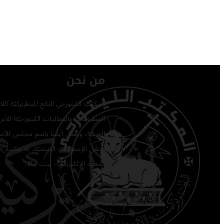
من نحن
المكتب الليتورجي التابع للبطريركيّة ا
المطبوعات والفعاليات الليتورجيّة للأبرشي
العربيّة، ويعمل أيضًا باسم مجلس الأساق
يخصّ الإصدارات الرسميّة. له مكتبان: 
المعهد الإكليريكي - بيت جالا.