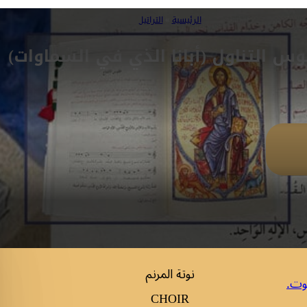
الرئيسية
»
التراتيل
س التناول (أبانا الذي في السماوات)
نوتة المرنم
وت.
CHOIR