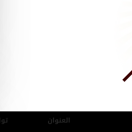
العنوان
توا