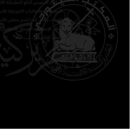
المكتب الليتورجي التابع للبطريركيّة ا
المطبوعات والفعاليات الليتورجيّة للأبرشي
العربيّة، ويعمل أيضًا باسم مجلس الأساق
يخصّ الإصدارات الرسميّة. له مكتبان: 
المعهد الإكليريكي - بيت جالا.