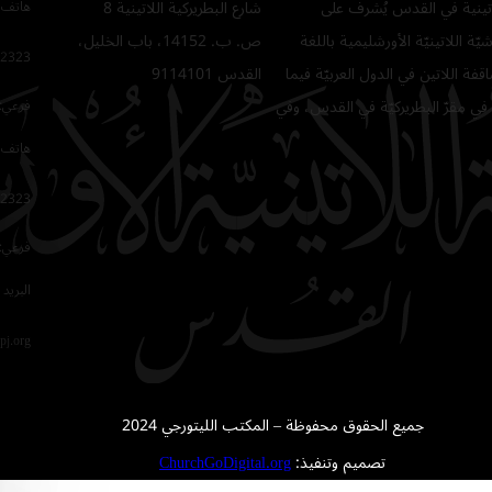
للاتينية في القدس يُشرف على
شارع البطريركية اللاتينية 8
هاتف 
ّة اللاتينيّة الأورشليمية باللغة
ص. ب. 14152، باب الخليل،
2323
فة اللاتين في الدول العربيّة فيما
القدس 9114101
في مقرّ البطريركيّة في القدس، وفي
فرعي: 64
هاتف 
2323
فرعي: 16
البريد 
pj.org
جميع الحقوق محفوظة – المكتب الليتورجي 2024
تصميم وتنفيذ:
ChurchGoDigital.org