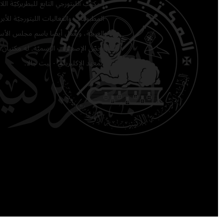
المكتب الليتورجي التابع للبطريركيّة ا
المطبوعات والفعاليات الليتورجيّة للأبرشي
العربيّة، ويعمل أيضًا باسم مجلس الأساق
يخصّ الإصدارات الرسميّة. له مكتبان: 
المعهد الإكليريكي - بيت جالا.