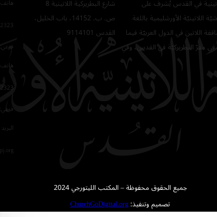
للاتينية في القدس يُشرف على
شارع البطريركية اللاتينية 8
هاتف 
ّة اللاتينيّة الأورشليمية باللغة
ص. ب. 14152، باب الخليل،
2323
فة اللاتين في الدول العربيّة فيما
القدس 9114101
في مقرّ البطريركيّة في القدس، وفي
فرعي: 64
هاتف 
2323
فرعي: 16
البريد 
pj.org
جميع الحقوق محفوظة – المكتب الليتورجي 2024
تصميم وتنفيذ:
ChurchGoDigital.org