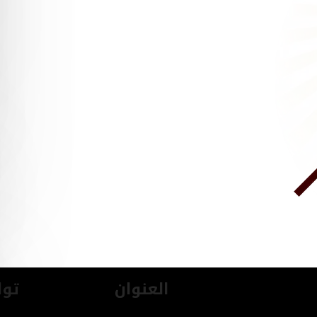
العنوان
توا