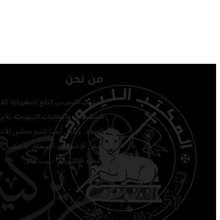
من نحن
المكتب الليتورجي التابع للبطريركيّة ا
المطبوعات والفعاليات الليتورجيّة للأبرشي
العربيّة، ويعمل أيضًا باسم مجلس الأساق
يخصّ الإصدارات الرسميّة. له مكتبان: 
المعهد الإكليريكي - بيت جالا.