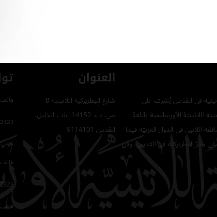
العنوان
توا
للاتينية في القدس يُشرف على
شارع البطريركية اللاتينية 8
هاتف 
ّة اللاتينيّة الأورشليمية باللغة
ص. ب. 14152، باب الخليل،
2323
فة اللاتين في الدول العربيّة فيما
القدس 9114101
في مقرّ البطريركيّة في القدس، وفي
فرعي: 64
هاتف 
2323
فرعي: 16