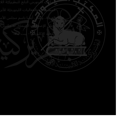
المكتب الليتورجي التابع للبطريركيّة ا
المطبوعات والفعاليات الليتورجيّة للأبرشي
العربيّة، ويعمل أيضًا باسم مجلس الأساق
يخصّ الإصدارات الرسميّة. له مكتبان: 
المعهد الإكليريكي - بيت جالا.