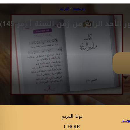
الرئيسية
»
التراتيل
 الأحد الرابع من زمن السنة أ (مز 145)
نوتة المرنم
وت.
CHOIR