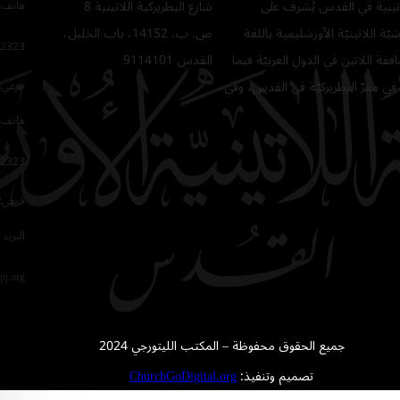
للاتينية في القدس يُشرف على
شارع البطريركية اللاتينية 8
هاتف 
ّة اللاتينيّة الأورشليمية باللغة
ص. ب. 14152، باب الخليل،
2323
فة اللاتين في الدول العربيّة فيما
القدس 9114101
في مقرّ البطريركيّة في القدس، وفي
فرعي: 64
هاتف 
2323
فرعي: 16
البريد 
pj.org
جميع الحقوق محفوظة – المكتب الليتورجي 2024
تصميم وتنفيذ:
ChurchGoDigital.org