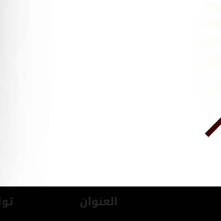
العنوان
توا