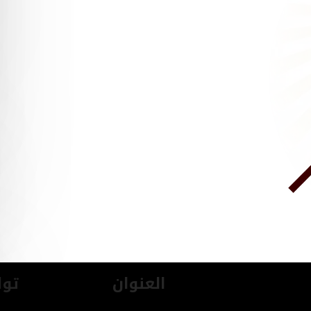
العنوان
توا