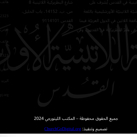
للاتينية في القدس يُشرف على
شارع البطريركية اللاتينية 8
هاتف 
ّة اللاتينيّة الأورشليمية باللغة
ص. ب. 14152، باب الخليل،
2323
فة اللاتين في الدول العربيّة فيما
القدس 9114101
في مقرّ البطريركيّة في القدس، وفي
فرعي: 64
هاتف 
2323
فرعي: 16
البريد 
pj.org
جميع الحقوق محفوظة – المكتب الليتورجي 2024
تصميم وتنفيذ:
ChurchGoDigital.org