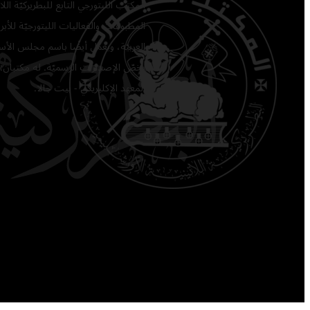
المكتب الليتورجي التابع للبطريركيّة ا
المطبوعات والفعاليات الليتورجيّة للأبرشي
العربيّة، ويعمل أيضًا باسم مجلس الأساق
يخصّ الإصدارات الرسميّة. له مكتبان: 
المعهد الإكليريكي - بيت جالا.