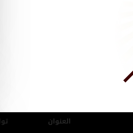
العنوان
توا