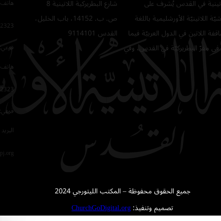
للاتينية في القدس يُشرف على
شارع البطريركية اللاتينية 8
هاتف 
ّة اللاتينيّة الأورشليمية باللغة
ص. ب. 14152، باب الخليل،
2323
فة اللاتين في الدول العربيّة فيما
القدس 9114101
في مقرّ البطريركيّة في القدس، وفي
فرعي: 64
هاتف 
2323
فرعي: 16
البريد 
pj.org
جميع الحقوق محفوظة – المكتب الليتورجي 2024
تصميم وتنفيذ:
ChurchGoDigital.org