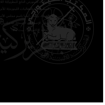
المكتب الليتورجي التابع للبطريركيّة ا
المطبوعات والفعاليات الليتورجيّة للأبرشي
العربيّة، ويعمل أيضًا باسم مجلس الأساق
يخصّ الإصدارات الرسميّة. له مكتبان: 
المعهد الإكليريكي - بيت جالا.