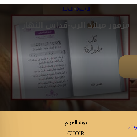
الرئيسية
»
التراتيل
مزمور ميلاد الرب-قداس النهار
نوتة المرنم
وت.
CHOIR