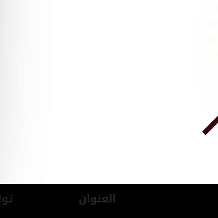
العنوان
توا