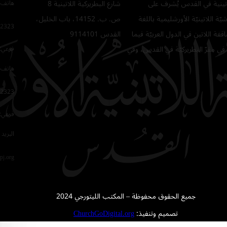
للاتينية في القدس يُشرف على
شارع البطريركية اللاتينية 8
هاتف 
ّة اللاتينيّة الأورشليمية باللغة
ص. ب. 14152، باب الخليل،
2323
فة اللاتين في الدول العربيّة فيما
القدس 9114101
في مقرّ البطريركيّة في القدس، وفي
فرعي: 64
هاتف 
2323
فرعي: 16
البريد 
pj.org
جميع الحقوق محفوظة – المكتب الليتورجي 2024
تصميم وتنفيذ:
ChurchGoDigital.org