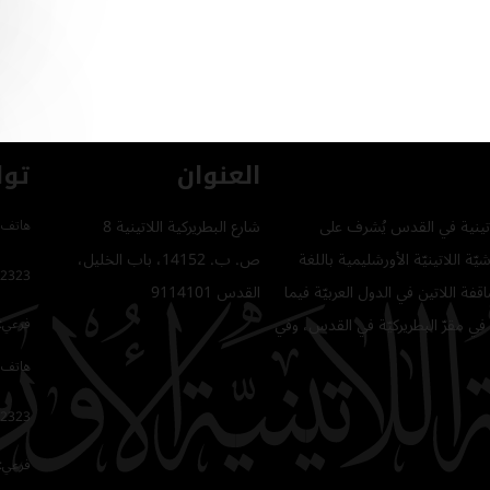
العنوان
توا
للاتينية في القدس يُشرف على
شارع البطريركية اللاتينية 8
هاتف 
ّة اللاتينيّة الأورشليمية باللغة
ص. ب. 14152، باب الخليل،
2323
فة اللاتين في الدول العربيّة فيما
القدس 9114101
في مقرّ البطريركيّة في القدس، وفي
فرعي: 64
هاتف 
2323
فرعي: 16