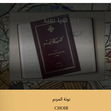
الرئيسية
»
التراتيل
361 هيا نعبد
نوتة المرنم
CHOIR