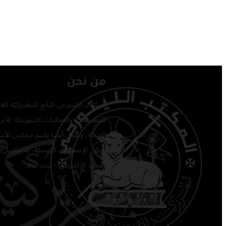
من نحن
المكتب الليتورجي التابع للبطريركيّة ا
المطبوعات والفعاليات الليتورجيّة للأبرشي
العربيّة، ويعمل أيضًا باسم مجلس الأساق
يخصّ الإصدارات الرسميّة. له مكتبان: 
المعهد الإكليريكي - بيت جالا.