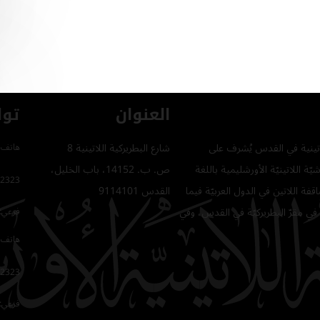
العنوان
توا
للاتينية في القدس يُشرف على
شارع البطريركية اللاتينية 8
هاتف 
ّة اللاتينيّة الأورشليمية باللغة
ص. ب. 14152، باب الخليل،
2323
فة اللاتين في الدول العربيّة فيما
القدس 9114101
في مقرّ البطريركيّة في القدس، وفي
فرعي: 64
هاتف 
2323
فرعي: 16