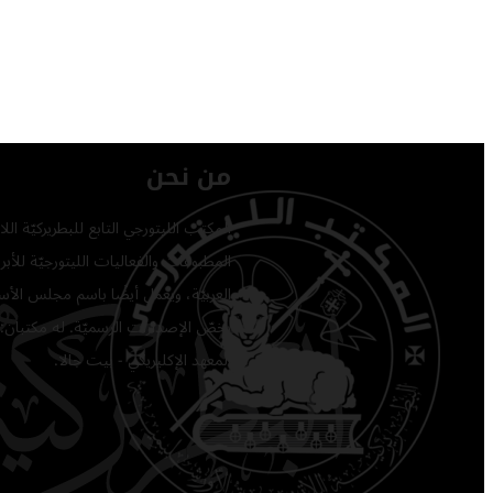
من نحن
المكتب الليتورجي التابع للبطريركيّة ا
المطبوعات والفعاليات الليتورجيّة للأبرشي
العربيّة، ويعمل أيضًا باسم مجلس الأساق
يخصّ الإصدارات الرسميّة. له مكتبان: 
المعهد الإكليريكي - بيت جالا.