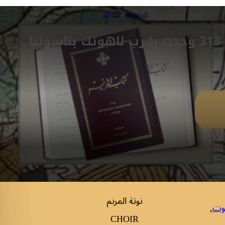
الرئيسية
»
التراتيل
313 وحّدت يا رب لاهوتك بناسوتنا
نوتة المرنم
وت.
CHOIR