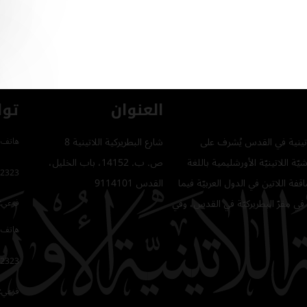
العنوان
توا
للاتينية في القدس يُشرف على
شارع البطريركية اللاتينية 8
هاتف 
ّة اللاتينيّة الأورشليمية باللغة
ص. ب. 14152، باب الخليل،
2323
فة اللاتين في الدول العربيّة فيما
القدس 9114101
في مقرّ البطريركيّة في القدس، وفي
فرعي: 64
هاتف 
2323
فرعي: 16