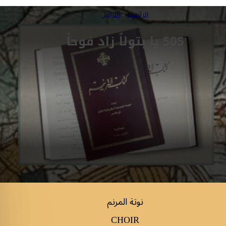
الرئيسية
»
التراتيل
505 يا بتولاً زاد فوحاً
نوتة المرنم
CHOIR