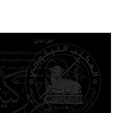
من نحن
المكتب الليتورجي التابع للبطريركيّة ا
المطبوعات والفعاليات الليتورجيّة للأبرشي
العربيّة، ويعمل أيضًا باسم مجلس الأساق
يخصّ الإصدارات الرسميّة. له مكتبان: 
المعهد الإكليريكي - بيت جالا.