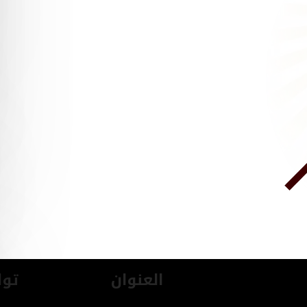
العنوان
توا