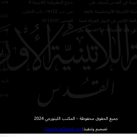
للاتينية في القدس يُشرف على
شارع البطريركية اللاتينية 8
هاتف 
ّة اللاتينيّة الأورشليمية باللغة
ص. ب. 14152، باب الخليل،
2323
فة اللاتين في الدول العربيّة فيما
القدس 9114101
في مقرّ البطريركيّة في القدس، وفي
فرعي: 64
هاتف 
2323
فرعي: 16
البريد 
pj.org
جميع الحقوق محفوظة – المكتب الليتورجي 2024
تصميم وتنفيذ:
ChurchGoDigital.org