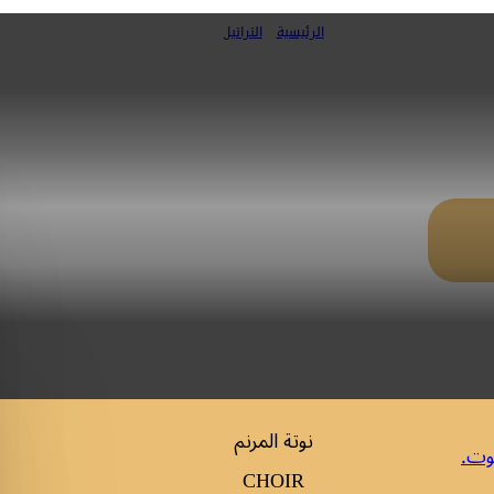
الرئيسية
»
التراتيل
تيني + يوناني) (ك. الأسبوع المقدس-ص 61
نوتة المرنم
وت.
CHOIR