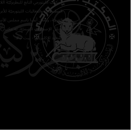
المكتب الليتورجي التابع للبطريركيّة ا
المطبوعات والفعاليات الليتورجيّة للأبرشي
العربيّة، ويعمل أيضًا باسم مجلس الأساق
يخصّ الإصدارات الرسميّة. له مكتبان: 
المعهد الإكليريكي - بيت جالا.