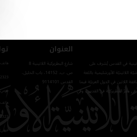
العنوان
توا
للاتينية في القدس يُشرف على
شارع البطريركية اللاتينية 8
هاتف 
ّة اللاتينيّة الأورشليمية باللغة
ص. ب. 14152، باب الخليل،
2323
فة اللاتين في الدول العربيّة فيما
القدس 9114101
في مقرّ البطريركيّة في القدس، وفي
فرعي: 64
هاتف 
2323
فرعي: 16