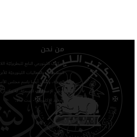
من نحن
المكتب الليتورجي التابع للبطريركيّة ا
المطبوعات والفعاليات الليتورجيّة للأبرشي
العربيّة، ويعمل أيضًا باسم مجلس الأساق
يخصّ الإصدارات الرسميّة. له مكتبان: 
المعهد الإكليريكي - بيت جالا.