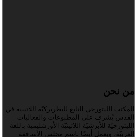
من نحن
المكتب الليتورجي التابع للبطريركيّة اللاتينية في
القدس يُشرف على المطبوعات والفعاليات
الليتورجيّة للأبرشيّة اللاتينيّة الأورشليمية باللغة
العربيّة، ويعمل أيضًا باسم مجلس الأساقفة