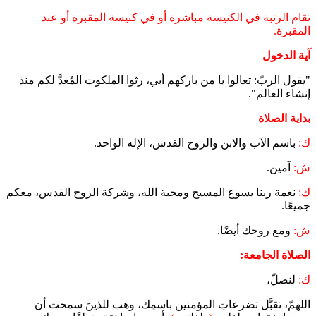
تقام الرتبة في الكنيسة مباشرة أو في كنيسة المقبرة أو عند
المقبرة.
آية الدخول
"يقول الربّ: تعالوا يا من باركهم أبي، رثوا الملكوت المُعدَّ لكم منذ
إنشاء العالم".
بداية الصلاة
ك:
باسم الآب والابن والروح القدس، الإله الواحد.
ش:
آمين.
ك:
نعمة ربنا يسوع المسيح ومحبة الله، وشركة الروح القدس، معكم
جميعًا.
ش:
ومع روحك أيضًا.
الصلاة الجامعة:
ك:
لنصلّ،
اللهمّ، تقبَّل تضرعاتِ المؤمنين باسمِك، وهب للذينَ سمحت أن