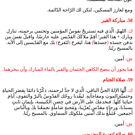
ومع لعازرَ المسكين، لتكن لك الرّاحة الدّائمة.
58. مباركة القبر
ك:
اللهمّ، الّذي فيه تستريحُ نفوسُ المؤمنين وتحتمي برحمته، تنازل
وبارك + هذا القبر؛ أقِمْ ملاكَكَ القدّيس عليه حارسًا، واقبلْ نفسَ من
ندفن جسدَه
(
جسدَها
)
هنا، ليَفرحَ
(
لتَفرحَ
)
بك مع القدّيسين إلى الأبد.
بالمسيح ربّنا.
ش:
آمين.
هنا يجوز أن ينضح الكاهن الجثمان والقبر بالماء المبارك وأن يبخرهما.
59. صلاة الختام
ك:
أَيُّها الإلهُ الحيُّ الباقي، الّذي لا حدَّ لرحمته، ذكّرْنا دائمًا بِقصَرِ الحياةِ
وحتميَّةِ الموتِ ومفاجآتِهِ. ليقُدنا روحُك القدّوسُ بالبرّ والتقوى، أيامَ
حياتِنا كلِّها. فنخدمَكَ على الأرض في حِضنِ الكنيسة، بإيمانٍ ثابتٍ
يسندُنا، ورجاءٍ مقدّسٍ يُعزّينا، ومَحبةٍ شاملةٍ تجمعُنا بكَ وبالناس
أجمعين. فَنَبلُغَ بذلك آمنين ملكوتَك السماوي. بالمسيح ربّنا.
ش:
آمين.
60. صلاة لتعزية المحزونين