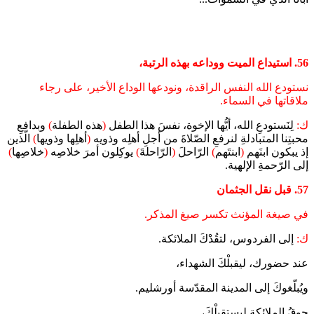
56. استيداع الميت ووداعه بهذه الرتبة،
نستودع الله النفس الراقدة، ونودعها الوداع الأخير، على رجاء
ملاقاتها في السماء.
ك:
لِنَستودعِ الله، أيُّها الإخوة، نفسَ هذا الطفل
(
هذه الطفلة
)
وبدافعِ
محبتِنا المتبادلةِ لنرفعِ الصّلاةَ من أجلِ أهلِه وذويه
(
أهلِها وذويها
)
الّذين
إذ يبكون ابنَهم
(
ابنتَهم
)
الرّاحلَ
(
الرّاحلةَ
)
يوكِلون أمرَ خلاصِه
(
خلاصِها
)
إلى الرّحمةِ الإلهية.
57. قبل نقل الجثمان
في صيغة المؤنث تكسر صيغ المذكر.
ك:
إلى الفردوس، لتقُدْكَ الملائكة.
عند حضورك، ليقبلْكَ الشهداء،
ويُبلّغوكَ إلى المدينة المقدّسة أورشليم.
جوقُ الملائكة ليستقبلْكَ،