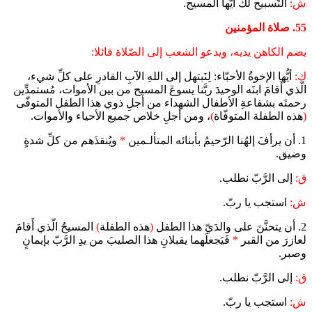
ش:
التّسبيح لك أيّها المسيح.
55. صلاة المؤمنين
يضم الكاهن يديه، ويدعو الشعب إلى الصّلاة قائلا:
ك:
أيُّها الإخوةُ الأحبّاء: لِنَبتهل إلى اللهِ الآبِ القادرِ على كلِّ شيء،
الّذي أَقامَ ابنَه الوحيدَ ربَّنا يسوعَ المسيح من بين الأموات، مُستمدِّين
رحمتَه بشفاعةِ الأطفال الشهداء من أجلِ ذوي هذا الطفل المتوفّى
(
هذه الطفلة المتوفّاة
)
، ومن أجلِ خلاص جميع الأحياء والأموات.
1. أن يرأفَ إلهُنا الرّحيمُ بأبنائه المتألـمين
*
ويُنقذَهم من كلِّ شدةٍ
وضيق.
ق:
إلى الرَّبّ نطلب.
ش:
استجب يا ربّ.
2. أن يتحنَّنَ على والدَيّ هذا الطفل
(
هذه الطفلة
)
المسيحُ الّذي أَقامَ
لعازرَ من القبر
*
فَيَجعلَهما يقبلانِ هذا الصليبَ من يدِ الرَّبّ بإيمانٍ
وصبر.
ق:
إلى الرَّبّ نطلب.
ش:
استجب يا ربّ.