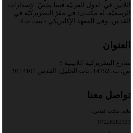
اللاتين في الدول العربيّة فيما يخصّ الإصدارات
الرسميّة. له مكتبان: في مقرّ البطريركيّة في
القدس، وفي المعهد الإكليريكي - بيت جالا.
العنوان
شارع البطريركية اللاتينية 8
ص. ب. 14152، باب الخليل، القدس 9114101
تواصل معنا
هاتف مكتب القدس:
97226282323