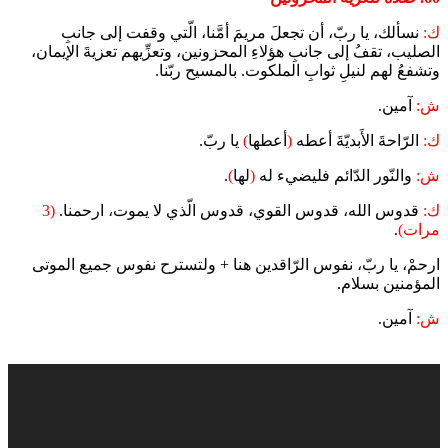
ك:
نسألك، يا ربّ، أن تجعلَ مريمَ أمَّنا، الّتي وقفت إلى جانبِ
الصليب، تقفُ إلى جانبِ هؤلاءِ المحزونين، وتعزِّيهم تعزيةَ الإيمان،
وتشفعُ لهم لنيلِ ثوابِ الملكوت. بالمسيح ربّنا.
ش:
آمين.
ك:
الرّاحةَ الأَبديّةَ أعطه
(
أعطها
)
يا ربّ.
ش:
والنّور الدّائم فليضيء له
(
لها
)
.
ك:
قدوس الله، قدوس القوي، قدوس الّذي لا يموت، ارحمنا.
(3
مرات)
.
ارحمْ، يا ربّ، نفوس الرّاقدين هنا + ولتسترح نفوس جميع الموتى
المؤمنين بسلام.
ش:
آمين.