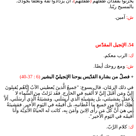
يحزنوا بفقدان طفلهم
(
طفلتهم
)
، أن يزدادوا ثقة وتعلقًا بجودك.
بالمسيح ربّنا.
ش:
آمين.
54. الإنجيل المقدّس
ك:
الرب معكم.
ش:
ومع روحك أيضًا.
+ فصلٌ من بشارة القدّيس يوحنا الإنجيليّ البشير
(6 : 37-40)
في ذلك الزمّان، قال يسوع: "جَميعُ الَّذينَ يُعطيني الآبُ إِيَّاهُم يُقبِلونَ
إِليَّ ومَن أَقَبَلَ إِليَّ لا أُلقيهِ في الخارج. فقَد نَزَلتُ مِنَ السَّماء لا
لِأَعمَلَ بِمَشيئتي، بل بِمَشيئَةِ الَّذي أَرسَلَني. ومَشيَئةُ الَّذي أَرسَلَني، أَلاَّ
أُهلِكَ أَحَدًا مِن جَميعِ ما أَعْطانيه، بل أُقيمُه في اليَومِ الأَخير. فمَشيئةُ
أَبي هيَ أَنَّ كُلَّ مَن رأَى الِابنَ وآمَنَ بِه، كانَت له الحياةُ الأَبَدِيَّة وأَنا
أُقيمُه في اليَومِ الأَخير".
ك:
كلام الرَّبّ.