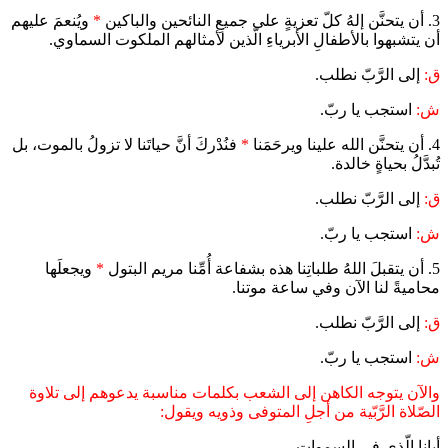
3. أن يتحنَّن إلهُ كلّ تعزيةٍ على جميعِ النائحين والباكين
*
ويُنعمَ عليهم
أن يتشبهوا بالأطفالِ الأبرياءِ الّذين لأمثالهم الملكوت السماوي.
ق:
إلى الرَّبّ نطلب.
ش:
استجب يا ربّ.
4. أن يتحنَّن الله علينا ويرحَمَنا
*
فنُدْركَ أنَّ حياتَنا لا تزولُ بالموت، بل
تُبدَّلُ بحياةٍ خالدة.
ق:
إلى الرَّبّ نطلب.
ش:
استجب يا ربّ.
5. أن يتقبلَ اللهُ طلباتِنا هذه بشفاعة أُمِّنا مريم البتول
*
ويجعلَها
محاميةً لنا الآن وفي ساعة موتنا.
ق:
إلى الرَّبّ نطلب.
ش:
استجب يا ربّ.
والآن يتوجه الكاهن إلى الشعب بكلمات مناسبة يدعوهم إلى تلاوة
الصّلاة الرَّبّية من أجلِ المتوفى وذويه ويقول:
أبانا الّذي في السموات...