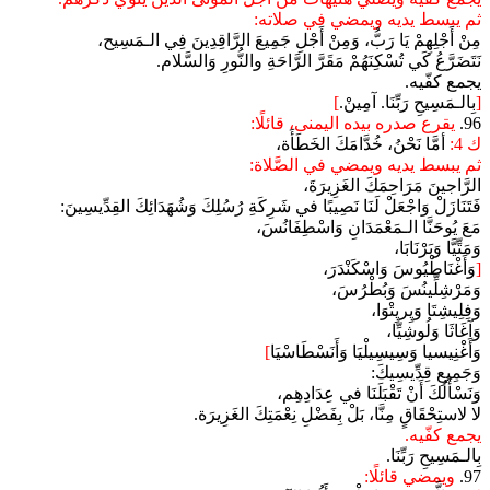
ثم يبسط يديه ويمضي في صلاته:
مِنْ أَجْلِهِمْ يَا رَبُّ، وَمِنْ أَجْلِ جَمِيعَ الرَّاقِدِينَ فِي الـمَسِيح،
نَتَضَرَّعُ كَي تُسْكِنَهُمْ مَقَرَّ الرَّاحَةِ والنُّورِ وَالسَّلام.
يجمع كفّيه.
[
بِالـمَسِيحِ رَبِّنَا. آمِينْ.
]
96.
يقرع صدره بيده اليمنى، قائلًا:
ك 4:
أمَّا نَحْنُ، خُدَّامَكَ الخَطَأَة،
ثم يبسط يديه ويمضي في الصَّلاة:
الرَّاجينَ مَرَاحِمَكَ الغَزِيرَةَ،
فَتَنَازَلْ وَاجْعَلْ لَنَا نَصِيبًا في شَرِكَةِ رُسُلِكَ وَشُهَدَائِكَ القِدِّيسِينَ:
مَعَ يُوحَنَّا الـمَعْمَدَانِ وَاسْطِفَانُسَ،
وَمَتِّيَّا وَبَرْنَابَا،
[
وَأَغْنَاطْيُوسَ وَاسْكَنْدَرَ،
وَمَرْشِلِّينُسَ وَبُطْرُسَ،
وَفِلِيشِتَا وَپِرپِتْوَا،
وَآغَاثَا وَلُوشِيِّا،
وَأَغْنِيسيا وَسِيسِيلْيَا وَأَنَسْطَاسْيَا
]
وَجَمِيعِ قِدِّيسِيكَ:
وَنَسْأَلُكَ أَنْ تَقْبَلَنَا في عِدَادِهِم،
لا لاستِحْقَاقٍ مِنَّا، بَلْ بِفَضْلِ نِعْمَتِكَ الغَزِيرَة.
يجمع كفّيه.
بِالـمَسِيحِ رَبِّنَا.
97.
ويمضي قائلًا: