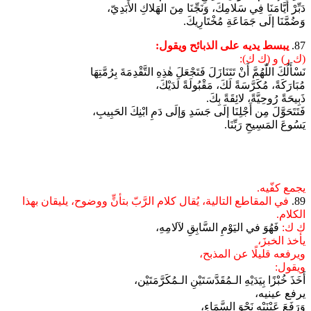
دَبِّرْ أَيَّامَنَا فِي سَلامِكَ، وَنَجِّنَا مِنَ الهَلاكِ الأَبَدِيّ،
وَضُمَّنَا إلَى جَمَاعَةِ مُخْتَارِيكَ.
87.
يبسط يديه على الذبائح ويقول:
(ك ر) و (ك ك):
نَسْأَلُكَ اللّٰهُمَّ أَنْ تَتَنَازَلَ فَتَجْعَلَ هٰذِهِ التَّقْدِمَةَ بِرُمَّتِهَا
مُبَارَكَةً، مُكَرَّسَةً لَكَ، مَقْبُولَةً لَدَيْكَ،
ذَبِيحَةً رُوحِيَّةً، لائِقَةً بِكَ.
فَتَتَحَوَّلَ مِن أَجْلِنَا إلَى جَسَدِ وَإلَى دَمِ ابْنِكَ الحَبِيبِ،
يَسُوعَ المَسِيحِ رَبِّنَا.
يجمع كفّيه.
89.
في المقاطع التالية، يُقال كلام الرَّبّ بتأنٍّ ووضوح، يليقان بهذا
الكلام.
ك ك:
فَهُوَ في اليَوْمِ السَّابِقِ لآلامِهِ،
يأخذ الخبزَ،
ويرفعه قليلًا عن المذبح،
ويقول:
أَخَذَ خُبْزًا بِيَدَيْهِ الـمُقَدَّسَتَيْنِ الـمُكَرَّمَتَيْن،
يرفع عينيه،
وَرَفَعَ عَيْنَيْهِ نَحْوَ السَّمَاءِ،