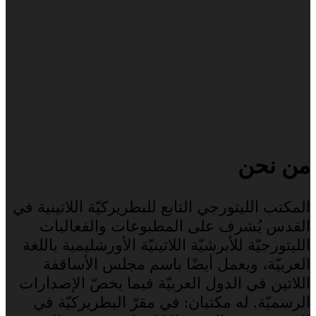
من نحن
المكتب الليتورجي التابع للبطريركيّة اللاتينية في
القدس يُشرف على المطبوعات والفعاليات
الليتورجيّة للأبرشيّة اللاتينيّة الأورشليمية باللغة
العربيّة، ويعمل أيضًا باسم مجلس الأساقفة
اللاتين في الدول العربيّة فيما يخصّ الإصدارات
الرسميّة. له مكتبان: في مقرّ البطريركيّة في