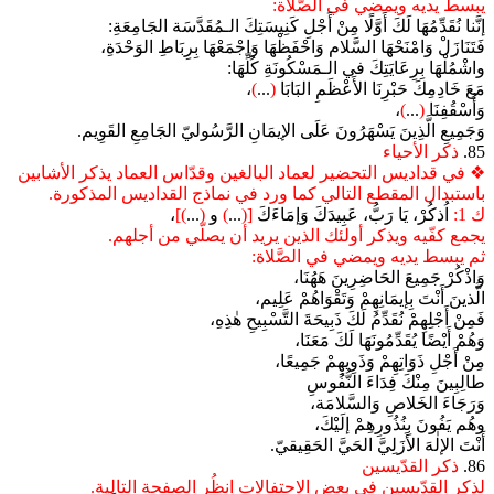
يبسط يديه ويمضي في الصَّلاة:
إنَّنا نُقَدِّمُهَا لَكَ أَوَّلًا مِنْ أَجْلِ كَنِيسَتِكَ الـمُقَدَّسَة الجَامِعَةِ:
فَتَنَازَلْ وَامْنَحْهَا السَّلام وَاحْفَظْهَا وَاجْمَعْهَا بِرِبَاطِ الوَحْدَةِ،
واشْمُلْهَا بِرِعَايَتِكَ في الـمَسْكُونَةِ كُلِّهَا:
مَعَ خَادِمِكَ حَبْرِنَا الأَعْظَمِ البَابَا
(
...
)
،
وَأُسْقُفِنَا
(
...
)
،
وَجَمِيعِ الَّذِينَ يَسْهَرُونَ عَلَى الإيمَانِ الرَّسُوليّ الجَامِعِ القَوِيم.
85.
ذكر الأحياء
❖ في قداديس التحضير لعماد البالغين وقدّاس العماد يذكر الأشابين
باستبدال المقطع التالي كما ورد في نماذج القداديس المذكورة.
ك 1:
اُذكُرْ، يَا رَبُّ، عَبِيدَكَ وَإمَاءَكَ
[(
...
)
و
(
...
)]
،
يجمع كفّيه ويذكر أولئك الذين يريد أن يصلّي من أجلهم.
ثم يبسط يديه ويمضي في الصَّلاة:
وَاذْكُرْ جَمِيعَ الحَاضِرِينَ هَهُنَا،
الَّذينَ أَنْتَ بِإيمَانِهِمْ وَتَقْوَاهُمْ عَلِيم،
فَمِنْ أَجْلِهِمْ نُقَدِّمُ لَكَ ذَبِيحَةَ التَّسْبِيحِ هٰذِهِ،
وَهُمْ أَيْضًا يُقَدِّمُونَهَا لَكَ مَعَنَا،
مِنْ أَجْلِ ذَوَاتِهِمْ وَذَوِيهِمْ جَمِيعًا،
طالِبِينَ مِنْكَ فِدَاءَ النُّفُوسِ
وَرَجَاءَ الخَلاصِ وَالسَّلامَة،
وهُم يَفُونَ بِنُذُورِهِمْ إلَيْكَ،
أَنْتَ الإلٰهَ الأَزَلِيَّ الحَيَّ الحَقِيقيّ.
86.
ذكر القدّيسين
لذكر القدّيسين في بعض الاحتفالات انظُر الصفحة التالية.