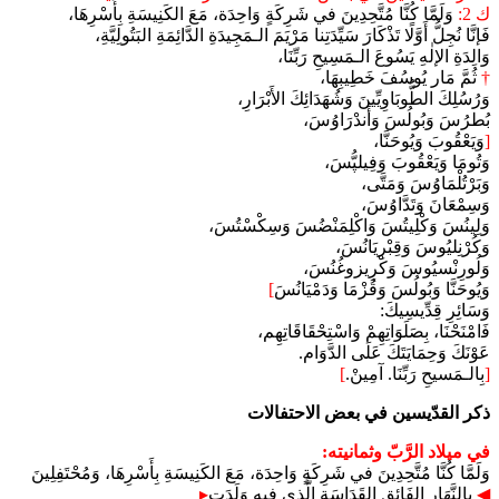
ك 2:
وَلَمَّا كُنَّا مُتَّحِدِينَ في شَرِكَةٍ وَاحِدَة، مَعَ الكَنِيسَةِ بِأَسْرِهَا،
فَإنَّا نُجِلُّ أَوَّلًا تَذْكَارَ سَيِّدَتِنا مَرْيَمَ الـمَجِيدَةِ الدَّائِمَةِ البَتُولِيَّةِ،
وَالِدَةِ الإلٰهِ يَسُوعَ الـمَسِيحِ رَبِّنَا،
†
ثُمَّ مَار يُوسُفَ خَطِيبِهَا،
وَرُسُلِكَ الطُّوبَاوِيِّينَ وَشُهَدَائِكَ الأَبْرَارِ،
بُطرُسَ وَبُولُسَ وَأَندْرَاوُسَ،
[
وَيَعْقُوبَ وَيُوحَنَّا،
وَتُومَا وَيَعْقُوبَ وَفِيلپُّسَ،
وَبَرْتُلْمَاوُسَ وَمَتَّى،
وَسِمْعَانَ وَتَدَّاوُسَ،
وَلِينُسَ وَكْلِيتُسَ وَاكْلِمَنْضُسَ وَسِكْسْتُسَ،
وَكُرْنِليُوسَ وَقِبْرِيَانُسَ،
وَلُورِنْسيُوسَ وَكْرِيزوغُنُسَ،
وَيُوحَنَّا وَبُولُسَ وَقُزْمَا وَدَمْيَانُسَ
]
وَسَائِرِ قِدِّيسِيكَ:
ﻓَامْنَحْنَا، بِصَلَوَاتِهِمْ وَاسْتِحْقَاقَاتِهِم،
عَوْنَكَ وَحِمَايَتَكَ عَلَى الدَّوَام.
[
بِالـمَسيحِ رَبِّنَا. آمِينْ.
]
ذكر القدّيسين في بعض الاحتفالات
في ميلاد الرَّبّ وثمانيته:
وَلَمَّا كُنَّا مُتَّحِدِينَ في شَرِكَةٍ وَاحِدَة، مَعَ الكَنِيسَةِ بِأَسْرِهَا، وَمُحْتَفِلِينَ
◀︎
بِالنَّهَارِ الفَائِقِ القَدَاسَةِ الَّذِي فِيهِ وَلَدَتِ
▸