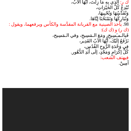
ك ر:
الَّذِي بِهِ مَا زِلْتَ، أَيُّهَا الآبُ،
تُبْدِعُ كُلَّ الخَيْرَاتِ،
وَتُقَدِّسُهَا وَتُحْيِيهَا،
وَتُبَارِكُهَا وَتَمْنَحُنَا إيَّاهَا.
98.
يأخذ الصينية مع القربانة المقدَّسة والكأس ويرفعهما، ويقول :
(ك ر) و (ك ك):
فَبِالـمـَسِيحِ، ومَعَ الـمَسِيحِ، وفي الـمَسِيح،
نَرْفَعُ إلَيْكَ، أَيُّهَا الآبُ القَدِير،
في وَحْدَةِ الرُّوحِ القُدُس،
كُلَّ إكْرَامٍ وَمَجْدٍ، إلَى أَبَدِ الدُّهُور.
فيهتف الشعب:
آمِينْ.