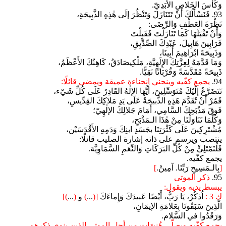
وَكَأْسَ الخَلاصِ الأَبَدِيّ.
93. فَنَسْأَلُكَ أَنْ تَتَنَازَلَ وَتَنْظُرَ إلَى هٰذِهِ الذَّبِيحَةِ،
نَظْرَةَ العَطْفِ وَالرِّضَى:
وَأَنْ تَقْبَلَهَا كَمَا تَنَازَلْتَ فَقَبِلْتَ
قَرَابِينَ هَابِيلَ، عَبْدِكَ الصِّدِّيِقِ،
وَذَبِيحَةَ ابْرَاهِيمَ أَبِينَا،
وَمَا قَدَّمَهُ لِعِزَّتِكَ الإِلَهِيَّةِ، مَلْكِيصَادَقُ، كَاهِنُكَ الأَعْظَمُ،
ذَبِيحَةً مُقَدَّسَةً وَقُرْبَانًا نَقِيًّا.
94.
يجمع كفّيه وينحني انحناءة عميقة ويمضي قائلًا:
نَتَضَرَّعُ إلَيْكَ مُتَوَسِّلِينَ، أَيُّهَا الإلٰهُ القَادِرُ عَلَى كُلِّ شَيْء،
فَمُرْ أَنْ تُقَدَّمَ هَذِهِ الذَّبيحَةُ عَلَى يَدِ مَلاكِكَ القِدِّيسِ،
فَوقَ مَذْبَحِكَ السَّامِي، أَمَامَ جَلالِكَ الإلٰهِيّ؛
وَكُلَّمَا تَنَاوَلْنَا مِنْ هٰذَا الـمَذْبَحِ،
مُشْتَرِكِينَ عَلَى كَثْرَتِنَا بجَسَدِ ابنِكَ وَدَمِهِ الأَقْدَسَيْن،
ينتصب ويرسم على ذاته إشارة الصليب قائلًا:
فَلْنَمْتَلِئْ مِنْ كُلِّ البَرَكَاتِ وَالنِّعَمِ السَّمَاوِيَّة.
يجمع كفّيه.
[
بِالـمَسِيحِ رَبِّنَا. آمِينْ.
]
95.
ذكر الموتى
يبسط يديه ويقول:
ك 3 :
اُذكُرْ، يَا رَبُّ، أَيْضًا عَبيدَكَ وَإِماءَكَ
[(
...
)
و
(
...
)]
الَّذِينَ سَبَقُونَا بِعَلامَةِ الإيمَانِ،
وَرَقَدُوا في السَّلام.
يجمع كفّيه ويصلّي هُنيهَات من أجل الموتى الذين ينوي ذكرهم.