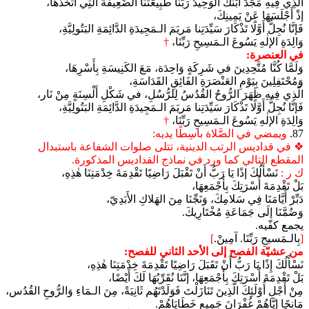
الَّذِي فِيهِ مَجَّدَ ابْنُكَ الوَحِيدُ رَبُّنَا طَبِيعَتَنَا الضَّعِيفةَ الَّتِي اتَّخَذَهَا،
إذْ أَجْلَسَهَا عَنْ يَمِينِكَ،
فَإنَّا نُجِلُّ أَوَّلًا تَذْكَارَ سَيِّدَتِنا مَريَمَ الـمَجِيدَةِ الدَّائِمَةِ البَتُولِيَّةِ،
وَالِدَةِ الإلٰهِ يَسُوعَ الـمَسِيحِ رَبِّنَا،
†
في العنصرة:
وَلَمَّا كُنَّا مُتَّحِدِينَ في شَرِكَةٍ وَاحِدَة، مَعَ الكَنِيسَةِ بِأَسْرِهَا،
وَمُحْتَفِلِينَ بِيَوْمِ العَنْصَرَةِ الفَائِقِ القَدَاسَةِ،
الَّذِي فِيهِ ظَهَرَ الرُّوحُ القُدُسُ لِلرُّسُلِ، في شَكْلِ أَلْسِنَةٍ مِنْ نَار،
فَإنَّا نُجِلُّ أَوَّلًا تَذْكَارَ سَيِّدَتِنا مَريَمَ الـمَجِيدَةِ الدَّائِمَةِ البَتُولِيَّةِ،
وَالِدَةِ الإلٰهِ يَسُوعَ الـمَسِيحِ رَبِّنَا،
†
87.
ويمضي في الصَّلاة باسِطًا يديه:
❖ في قداديس الرتب الدينية، تتلى صلوات الشفاعة باستبدال
المقطع التالي كما ورد في نماذج القداديس المذكورة.
ك ر :
نَسْأَلُكَ إذًا يَا رَبُّ أَنْ تَقْبَلَ رَاضِيًا تَقْدِمَةَ خِدْمَتِنَا هٰذِهِ،
بَلْ تَقْدِمَةَ أُسْرَتِكَ بِأَجْمَعِهَا،
دَبِّرْ أَيَّامَنَا فِي سَلامِكَ، وَنَجِّنَا مِنَ الهَلاكِ الأَبَدِيّ،
وَضُمَّنَا إلَى جَمَاعَةِ مُخْتَارِيكَ.
يجمع كفّيه.
[
بِالـمَسيحِ رَبِّنَا. آمِينْ.
]
من عشيّة الفصح إلى الأحد الثاني للفصح:
نَسْأَلُكَ إِذًا يَا رَبُّ أَنْ تَقَبَلَ رَاضِيًا تَقْدِمَةَ خِدْمَتِنَا هٰذِهِ،
بَلْ تَقْدِمَةَ أُسْرَتِكَ بِأَجْمَعِهَا، إنَّنَا نُقَرِّبُهَا لَكَ أَيْضًا،
مِنْ أَجْلِ أُوْلَئِكَ الَّذِينَ تَنَازَلْتَ فَوَلَدْتَهُم ثَانِيَةً، مِنَ الـمَاءِ وَالرُّوحِ القُدُس،
مَانِحًا إيَّاهُمْ غُفْرَانَ جَمِيعِ خَطَايَاهُمْ.