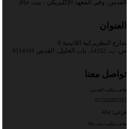
القدس، وفي المعهد الإكليريكي - بيت جالا.
العنوان
شارع البطريركية اللاتينية 8
ص. ب. 14152، باب الخليل، القدس 9114101
تواصل معنا
هاتف مكتب القدس:
97226282323
فرعي: 464
هاتف مكتب بيت جالا: