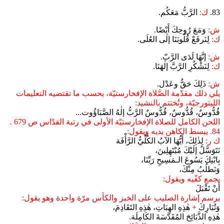
83.
ك:
الرَّبُّ مَعَكُم.
ش:
وَمَعَ رُوحِكَ أَيْضًا.
ك:
لِنَرفَعْ قُلُوبَنَا إلَى العُلَى.
ش:
إنَّهَا لَدَى الرَّبّ.
ك:
لِنَشْكُرِ الرَّبَّ إلٰهَنَا.
ش:
ذَلِكَ حَقٌّ وعَدْل.
يلي ذلك مقدّمة الصَّلاة الإفخارستيّة، بحسب ما تقتضيه التعليمات
الليتورجيّة، وتُختتم بالنشيد:
قُدُّوسٌ، قُدُّوسٌ، قُدُّوسٌ الرَّبُّ إلٰهُ الصَّبَاؤُوت...
اللحن الكامل للصلاة الإفخارستيّة الأولى في رتبة القدّاس ص 679 .
84. يبسط الكاهن يديه ويقول:
ك ر:
لِذٰلِكَ، أَيُّهَا الآبُ الكُلِّيُّ الرَّأْفَة
نَتَوَسَّلُ إلَيْكَ مُبْتَهِلِينَ،
بِابْنِكَ يَسُوعَ الـمَسِيحِ رَبِّنَا،
وَنَطلُبُ مِنْكَ،
يجمع كفّيه ويقول:
أَنْ تَقْبَلَ
يرسم إشارة الصليب على الخبز والكأس مرّة واحدة وهو يقول:
وَتُبَارِكَ
+
هٰذِهِ الهِبَاتِ، هٰذِهِ التَقَادِمَ،
هٰذِهِ الذَّبَائِحَ المُقَدَّسَةَ الكَامِلَة.