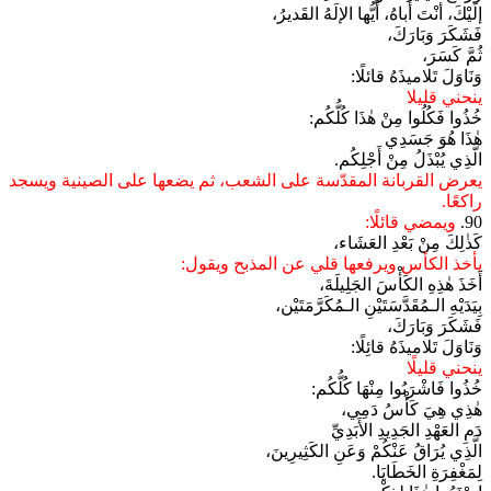
إلَيْكَ، أنْتَ أَباهُ، أَيُّها الإلَهُ القَديرُ،
فَشَكَرَ وَبَارَكَ،
ثُمَّ كَسَرَ،
وَنَاوَلَ تَلاميذَهُ قائلًا:
ينحني قليلا
خُذُوا فَكُلُوا مِنْ هٰذَا كُلُّكُم:
هٰذَا هُوَ جَسَدِي
الَّذِي يُبْذَلُ مِنْ أَجْلِكُم.
يعرض القربانة المقدّسة على الشعب، ثم يضعها على الصينية ويسجد
راكعًا.
90.
ويمضي قائلًا:
كَذٰلِكَ مِنْ بَعْدِ العَشَاء،
يأخذ الكأس ويرفعها قلي عن المذبح ويقول:
أَخَذَ هٰذِهِ الكَأْسَ الجَلِيلَةَ،
بِيَدَيْهِ الـمُقَدَّسَتَيْنِ الـمُكَرَّمَتَيْن،
فَشَكَرَ وَبَارَكَ،
وَنَاوَلَ تَلاميذَهُ قائِلًا:
ينحني قليلًا
خُذُوا فَاشْرَبُوا مِنْهَا كُلُّكُم:
هٰذِي هِيَ كَأْسُ دَمِي،
دَمِ العَهْدِ الجَدِيدِ الأَبَدِيِّ
الَّذِي يُرَاقُ عَنْكُمْ وَعَنِ الكَثِيرِينَ،
لِمَغْفِرَةِ الخَطَايَا.