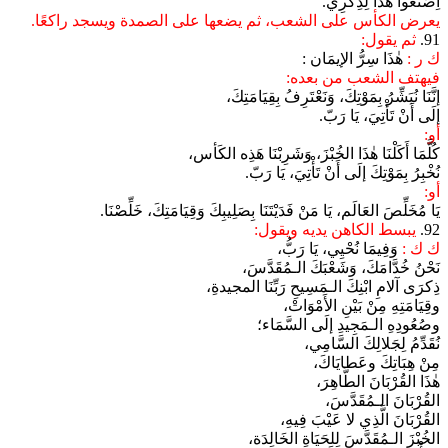
اِصْنَعُوا هٰذَا لِذِكْرِي.
يعرض الكأس على الشعب، ثم يضعها على الصمدة ويسجد راكعًا.
91.
ثم يقول:
ك ر :
هٰذَا سِرُّ الإيمَان :
فيهتف الشعب من بعده:
إنَّنَا نُبَشِّرُ بِمَوْتِكَ، وَنَعْتَرِفُ بِقِيَامَتِكَ،
إلَى أَنْ تَأْتِيَ، يَا رَبّ.
أو:
كُلَّمَا أَكَلْنَا هٰذَا الخُبْزَ، وَشَرِبْنَا هَذِه الكَأس،
نُخْبِرُ بِمَوْتِكَ إلَى أَنْ تَأْتِيَ، يَا رَبّ.
أو:
يَا مُخَلِّصَ العَالَم، يَا مَنْ فَدَيْتَنَا بِصَلِيبِكَ وَقِيَامَتِكَ، خَلِّصْنَا.
92.
يبسط الكاهن يديه ويقول:
ك ك :
وَفِيمَا نُحْيِي، يَا رَبُّ،
نَحْنُ خُدَّامَكَ، وَشَعْبَكَ الـمُقَدَّسَ،
ذِكرَى آلامِ ابْنِكَ الـمَسِيحِ رَبِّنَا المجيدةِ،
وقِيَامَتِهِ مِنْ بَيْنِ الأَمْوَاتْ،
وصُعُودِهِ الـمَجِيدِ إلَى السَّمَاء؛
نُقَدِّمُ لِجَلالِكَ السَّامِي،
مِنْ هِبَاتِكَ وعَطايَاكَ،
هٰذَا القُرْبَانَ الطَّاهِرَ،
القُرْبَانَ الـمُقَدَّسَ،
القُرْبَانَ الَّذِي لا عَيْبَ فِيهِ،
الخُبْزَ الـمُقَدَّسَ لِلحَيَاةِ الخَالِدَة،