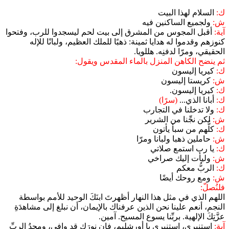
ك:
السلام لهذا البيت
ش:
ولجميع الساكنين فيه
آية:
أقبل المجوس من المشرق إلى بيت لحم ليسجدوا للرب، وفتحوا
كنوزهم وقدموا له هدايا ثمينة: ذهبًا للملك العظيم، ولبانًا للإله
الحقيقي، ومرّا لدفنِه. هللويا.
ثم ينضح الكاهن المنزل بالماء المقدس ويقول:
ك:
كيريا إليسون
ش:
كريستا إليسون
ك:
كيريا إليسون.
ك:
أبانا الذي...
(سرًا)
ك:
ولا تدخلنا في التجارب
ش:
لكن نجِّنا من الشرير
ك:
كلُّهم من سبأ يأتون
ش:
حاملين ذهبا ولبانا ومرّا
ك:
يا رب استمع صلاتي
ش:
وليأت إليك صراخي
ك:
الربُّ معكم
ش:
ومع روحك أيضًا
فلنُصلّ:
اللهم الذي في مثل هذا النهار أظهرتَ ابنَكَ الوحيد للأمم بواسطة
النجم، أنعم علينا نحن الذين عرفناك بالإيمان، أن نبلغ إلى مشاهدَةِ
عزَّتِكَ الإلهية. بربِّنا يسوع المسيح. آمين.
آية:
استنيري، استنيري يا أورشليم، فإن نورَك قد وافى، ومجدُ الربِّ