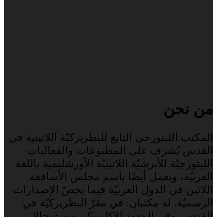
من نحن
المكتب الليتورجي التابع للبطريركيّة اللاتينية في
القدس يُشرف على المطبوعات والفعاليات
الليتورجيّة للأبرشيّة اللاتينيّة الأورشليمية باللغة
العربيّة، ويعمل أيضًا باسم مجلس الأساقفة
اللاتين في الدول العربيّة فيما يخصّ الإصدارات
الرسميّة. له مكتبان: في مقرّ البطريركيّة في
القدس، وفي المعهد الإكليريكي - بيت جالا.