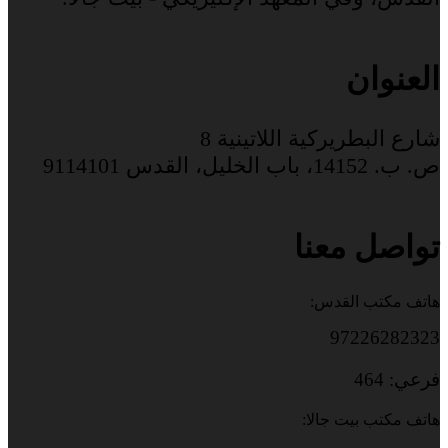
العنوان
شارع البطريركية اللاتينية 8
ص. ب. 14152، باب الخليل، القدس 9114101
تواصل معنا
هاتف مكتب القدس:
97226282323
فرعي: 464
هاتف مكتب بيت جالا: