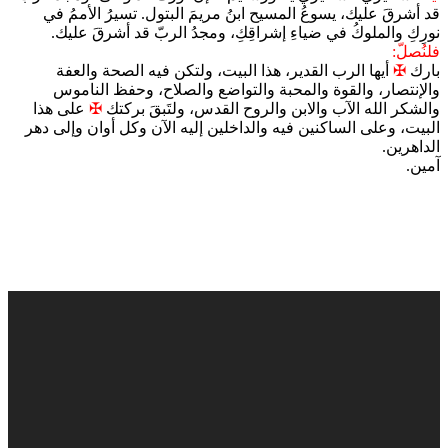
قد أشرقَ عليك، يسوعُ المسيح ابنُ مريمَ البتول. تسيرُ الأممُ في
نورِكِ والملوكُ في ضياءِ إشراقِكِ، ومجدُ الربّ قد أشرقَ عليك.
فلنُصلّ:
بارك
✠
أيها الرب القدير، هذا البيت، ولتكن فيه الصحة والعفة
والإنتصار، والقوة والمحبة والتواضع والصلاح، وحفظ الناموس
والشكر الله الآب والابن والروح القدس، ولتَبقَ بركتك
✠
على هذا
البيت، وعلى الساكنين فيه والداخلين إليه الآن وكل أوان وإلى دهر
الداهرين.
آمين.