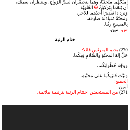
اِمنَحْهُما متَحَنِّنًا، وهما يتحضَّران لسرِّ الزواج، وينتظران نِعمتَكَ،
أن يَنعَما بِبَرَكتِكَ
✠
العُلَويَّة
وَيَزدادا تَقدِيرًا أَحَدُهما للآخر،
ومَحبّةً مُتبادَلةَ صادِقة.
بِالمسيحِ ربِّنا.
ش:
آمين.
ختام الرتبة
270)
يختم المترئس قائلا:
حَلَّ إلهُ المحبّةِ والسَّلامِ فِيكُما،
وَوَجَّهَ خُطُواتِكُما،
وَثبَّتَ قَلبَيكُما عَلى مَحبَّتِهِ.
الجميع:
آمين.
271)
من المستحسَن اختتام الرتبة بترنيمة ملائمة.