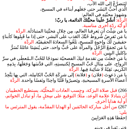
لنَتضرَّعْ إلى الله الآب،
الّذي أحبَّ البَشَر حتى جَعَلَهم أبناءَه في المسيح،
وشهودَ محبَّتِهِ في العالم:
الردَّة:
أنشُرْ علَينا محبَّتكَ الدائمة، يا ربّ!
أو أيّة ردّة أخرى مناسبة.
يا مَن شِئْتَ أن يَعرِفنا العالم، مِن خِلالِ مَحبَّتِنا المتبادَلَة.
الردَّة
يا مَن تَفرِضُ شُروط حُبِّكَ العَذب على البشر، حتى إذا ما قَبِلوها كأبناءٍ
حقيقينَ لكَ وإخوةٍ للمسيحِ، بَلَغُوا السعادَةَ الحقيقيّة.
الردَّة
يا مَن تَجمَعُ الرَّجُلَ والمرأة على حُبٍّ واحد، حتى يُنشِئا عائلةً تُسَرُّ
بإكليلِ البنين.
الردَّة
يا مَن جَعلْتَ مِن تقدمةِ ابنِكَ الفصحيّة نموذجًا للحُبِّ الـمُعطَى في سرِّ
الزواج، على مِثالِ حُبِّ المسيحِ لِكنيستِهِ، التي قدَّسَها وَجَعَلَها، بِدَمِهِ
الكَريم، نَقِيّةً لا شائِبةَ فِيها.
الردَّة
يا مَن دَعوتَ
(
فلان
)
و
(
فلانة
)
إلى شرِكَةِ الحُبِّ الكامِلة، التي بِها يَتَّحِدُ
أعضاءُ الأُسرةِ المسيحيةِ، ويَصيرُوا قَلبًا واحِدًا ونَفسًا واحدة.
الردَّة
266)
قبل صلاة البرَكة، وحسب العادات المحلّيّة، يستطيع الخطيبان
أن يتبادلا علامة الوعد، مثلًا: التوقيع على سِجلٍ ما، أو تبادل الخواتم،
أو أية هدايا أخرى.
267)
من أجل مباركة الخاتَمَين أو الهدايا المقدَّمة، يقول المترئس ما
يلي:
اِحفَظا هَذِهِ العَرَابِينَ
حَتى تَفِيا في حِينِهِ