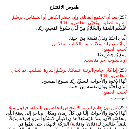
طقوس الافتتـاح
257)
بعد أن تجتمع العائلة، وإن حضَرَ الكاهن أو الشمّاس، يرسُمُ
إشارة الصليب ويُحيّي الحاضرين قائلًا:
عَلَيكُم النِّعمَةُ والسَّلامُ مِنْ لَدُنِ يَسُوعَ المَسِيحِ رَبِّنا،
الَّذي أحَبَّنا وبَذَلَ نَفْسَهُ مِنْ أجلِنا.
أو أيّة عِبارات ملائمة من الكتاب المقدّس.
يُجيب الجميع:
ومَعَ رُوحِكَ أيضًا.
أو بأسلوب آخر مناسب.
258)
إذا كان خادم الرتبة علمانيًا، يرسُمُ إشارة الصليب، ثم يُحيّي
الحاضرين قائلًا:
أيُّها الإخوة والأخوات، لنسبِّحْ ربَّنا يسوع المسيح،
الذي أحبَّنا وبذل نفسه مِن أجلنا.
يُجيب الجميع:
آميــــن.
259)
ثم يهيئ خادم الرتبة الأشخاص الحاضرين للبَرَكة، فيقول مثلا:
أيُّها الإخوةُ والأخواتُ، إنَّنا في كلِّ زمانٍ ومكانٍ بحاجةٍ إلى نِعمَةِ اللَّهِ،
وبخاصّةٍ الآن، عِندَما يَستَعِدُّ هذانِ الابنانِ لإنشاءِ أُسرَةٍ جَدِيدَة. لِذَلِكَ،
لِنُصَلِّ طالِبِينَ لـِ
(
فلان
)
و
(
فلانة
)
البرَكَةَ الإلهيّةَ، حتى يَنمُوا في