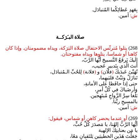
بِعَهدِ عَطائِكُما المُتبادَل.
ش:
آمين.
صلاة البـَرَكــة
268)
يتلوا مُترئّس الاحتفال صلاة البَرَكة، ويداه مضمومتان. وإذا كان
كاهنا أو شماسا، يتلوها ويداه مفتوحتان.
إلَيكَ نَرفَعُ التَّسبيحَ أيُّها الرَّبّ،
أنتَ الّذي بِتَدبيرٍ عَجيب،
تُهَيِّئ عَبدَيكَ
(
فلان
)
و
(
فلانة
)
لِلحُبِّ الـمُتبادَل،
تَنازَلْ وثبِّتْ قلبَيهِما،
حتى إذا حافَظا على الأمانةِ،
وَأرضَياكَ في كُلِّ أمرٍ،
بَلَغا سِرَّ الزَّواجِ مُبتَهِجين.
بالمسيحِ ربِّنا.
ش:
آمين.
269)
أو عندما يحضر كاهن أو شماس، فيقول:
أيُّها الرَّبُّ إلهُنا، يا مَصدَرَ كُلِّ حُبٍّ،
يا مَن بعنايتِكَ الإلهية
جَعَلْتَ هَذَين الخطيبَين يَلتَقيانِ مَعًا،