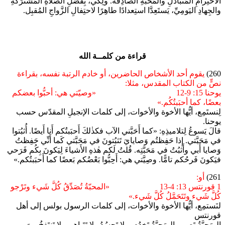
الاحتِرامِ المُتَبادَلِ والمَحَبَّةِ الصادِقَة. ولِكَي، بِفَضلِ الصَلاةِ المُشتَرَكَةِ
والجِهادِ اليَومِيِّ، يَستَعِدَّا استِعدادًا طاهِرًا لاحتِفالِ الزَّواجِ المُقبِل.
قراءة من كلمــة الله
260)
يقوم أحد الأشخاص الحاضرين، أو خادم الرتبة نفسه، بقراءة
نصٍّ من الكتاب المقدس، مثلا:
يوحنا 15: 9-12
«وصيّتي هي: أحبُّوا بعضكم
بعضًا، كما أحبَبتُكُم.»
لِنستَمِع، أيُّها الأخوة والأخوات، إلى كلمات الإنجيلِ المقدّس حسب
يوحنا.
قالَ يَسوعُ لِتلاميذِهِ: «كما أَحَبَّني الآب فكذٰلكَ أَحبَبتُكم أَنا أَيضًا. أُثبُتوا
في مَحَبَّتي. إِذا حَفِظتُم وَصايايَ تَثبُتونَ في مَحَبَّتي كَما أَنِّي حَفِظتُ
وَصايا أَبي وأَثبُتُ في مَحَبَّتِه. قُلتُ لَكم هٰذهِ الأَشياءَ لِيَكونَ بِكُم فَرَحي
فيَكونَ فَرحُكم تامًّا. وصِيَّتي هي: أَحِبُّوا بَعْضُكم بَعضًا كما أَحبَبتُكم.»
261)
أو:
1 قورنتس 13: 4-13
«المحبّةُ تُصَدِّقُ كُلَّ شَيء وتَرْجو
كُلَّ شَيء وتَتَحَمَّلُ كُلَّ شَيء.»
لنَستمِع، أيُّها الأخوة والأخوات، إلى كلمات الرسول بولس إلى أهل
قورنتس
الـمَحبَّةُ تَصبِر، الـمَحبَّةُ تَخدُم، ولا تَحسُدُ ولا تَتَباهى ولا تَنتَفِخُ مِنَ