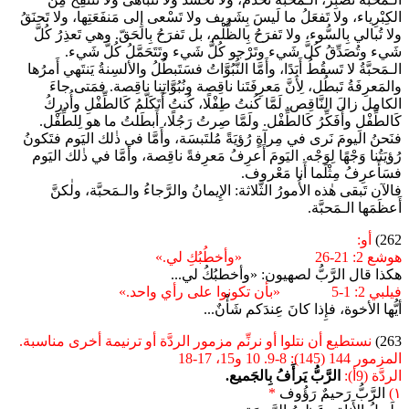
الكِبْرِياء، ولا تَفعَلُ ما لَيسَ بِشَريف ولا تَسْعى إِلى مَنفَعَتِها، ولا تَحنَقُ
ولا تُبالي بِالسُّوء، ولا تَفرَحُ بِالظُّلْم، بل تَفرَحُ بِالحَقّ. وهي تَعذِرُ كُلَّ
شَيء وتُصَدِّقُ كُلَّ شَيء وتَرْجو كُلَّ شَيء وتَتَحَمَّلُ كُلَّ شَيء.
الـمَحبَّةُ لا تَسقُطُ أَبَدًا، وأَمَّا النُّبُوَّاتُ فسَتَبطُلُ والألسِنةُ يَنتَهي أَمرُها
والمَعرِفَةُ تَبطُل، لِأَنَّ مَعرِفَتَنا ناقِصة ونُبُوَّاتِنا ناقِصة. فمَتى جاءَ
الكامِل زالَ النَّاقِص. لَمَّا كُنتُ طِفْلًا، كُنتُ أَتَكَلَّمُ كَالطِّفْلِ وأُدرِكُ
كَالطِّفْلِ وأُفَكِّرُ كَالطِّفْل. ولَمَّا صِرتُ رَجُلًا، أَبطَلتُ ما هو لِلطِّفْل.
فنَحنُ اليومَ نَرى في مِرآةٍ رُؤيَةً مُلتَبسَة، وأَمَّا في ذٰلك اليَوم فتَكونُ
رُؤيَتُنا وَجْهًا لِوَجْه. اليَومَ أَعرِفُ مَعرِفةً ناقِصة، وأَمَّا في ذٰلك اليَوم
فسَأَعرِفُ مِثْلَما أَنا مَعْروف.
فالآن تَبقى هٰذه الأُمورُ الثَّلاثة: الإِيمانُ والرَّجاءُ والـمَحبَّة، ولٰكنَّ
أَعظَمَها الـمَحبَّة.
262)
أو:
هوشع 2: 21-26 «وأخطُبُكِ لي.»
هكذا قال الرَّبُّ لصهيون: «وأخطبُكُ لي...
فيلبي 2: 1-5 «بأن تكونوا على رأي واحد.»
أيُّها الأخوة، فإِذا كانَ عِندَكم شَأْنٌ...
263)
نستطيع أن نتلوا أو نرنِّم مزمور الردَّة أو ترنيمة أخرى مناسبة.
المزمور 144 (145): 8-9. 10 و15، 17-18
الردَّة (9أ):
الرَّبُّ يَرأَفُ بِالجَميع.
١)
الرَّبُّ رَحيمٌ رَؤُوف
*