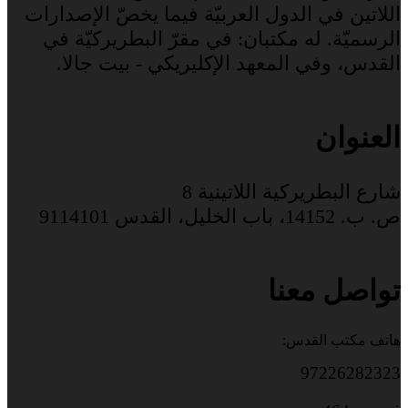
اللاتين في الدول العربيّة فيما يخصّ الإصدارات
الرسميّة. له مكتبان: في مقرّ البطريركيّة في
القدس، وفي المعهد الإكليريكي - بيت جالا.
العنوان
شارع البطريركية اللاتينية 8
ص. ب. 14152، باب الخليل، القدس 9114101
تواصل معنا
هاتف مكتب القدس:
97226282323