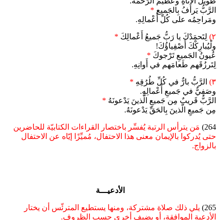
طَويلُ الأَناةِ وعَظيمُ الرَّحمَة.
الرَّبُّ يَرأَفُ بِالجَميع
*
ومَراحِمُه على كُلِّ أَعْمالِهِ.
٢)
لِتَحمَدْكَ يا رَبُّ جَميعُ أَعْمالِكَ
*
ولْيُبارِكْكَ أَصْفِياؤُكَ!
عُيونُ الجَميعِ تَرْجوكَ
*
لِتَرزُقَهم طَعامَهم في أَوانِهِ.
٣)
الرَّبُّ بارٌّ في كُلِّ طُرُقِهِ
*
وصَفِيٌّ في جَميعِ أَعْمالِهِ.
الرَّبُّ قَريبٌ مِن جَميعِ الَّذينَ يَدْعونَهُ
*
مِن جَميعِ الَّذينَ بِالحَقِّ يَدْعونَهُ.
264)
مَن يترأس الرتبة يُفسِّر باختصار القراءات الكتابيّة للحاضرين
حتى يُدركوا بالإيمان معنى هذا الاحتفال، مُميِّزًا إيّاه عن الاحتفال
بالزواج.
الأدعيـــة
265)
يلي ذلك صلاة مشتركة، ومنها يستطيع المترئّس أن يختار
الأدعية الموافقة، أو يضيف أخرى حسب الظروف.