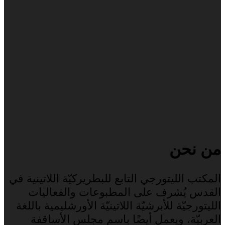
من نحن
المكتب الليتورجي التابع للبطريركيّة اللاتينية في
القدس يُشرف على المطبوعات والفعاليات
الليتورجيّة للأبرشيّة اللاتينيّة الأورشليمية باللغة
العربيّة، ويعمل أيضًا باسم مجلس الأساقفة