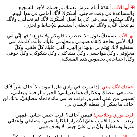
✠
أيها الآب،
أتقدَّمُ أمام عرش نعمتك ورحمتك، لأجد التشجيع
والمساعدة في وقت حاجتي. أشكرُكَ لأنَّك أمامي في هذا اليوم،
ولأنَّكَ ستكون معي في كل ما أفعل. أشكُرُكَ لأنَّك لم تخذلْني، ولأنَّكَ
لم تتخلَّ عَنِّي، ولأنَّكَ لم تجعلْني أستسلم للإحباط والحزن.
أيها الآب،
نسمعكَ تقول «لا تضطرب قلوبكم ولا تفزع»؛ فها إنِّي آتي
اليك لأنني بحاجة لإلقاء همومي ومخاوفي عليك. قالت كلمتك أنني
أستطيع لأنك تهتم بي. ولهذا يا إلهي، أُلقي عليك كلَّ قلقي، وكلَّ
مخاوفي، وكلَّ هواجسي، وكلَّ مشاكلي، وكل شكوكي، وكلَّ خوفي،
وكلَّ احتياجاتي بخصوص هذه المشكلة.
أحمدك لأنَّك معي،
إذا سرت في وادي ظل الموت، لا أخاف شراً لأنك
أنت معي. عصاك وعكازك هما يعزيانني؛ الخير والرحمة يتبعانني،
تحميني من شتى الشرور. ترتب قدامي مائدة تجاه مضايقيَّ. لذلك لن
أخاف ما يمكن أن يفعله الإنسان بي.
الرب نوري وخلاصي؛
فمِمن أخاف؟ الرب حصن حياتي، فمِمن
أرتعب. عندما اقترب عليّ الأشرار ليأكلوا لحمي، مضايقي وأعدائي
عثروا وسقطوا. وإنْ نزل عليّ جيش لا يخاف قلبي.