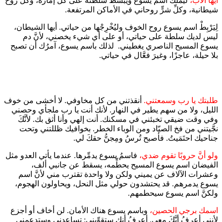
أيها الآب،
ليملك اسم يسوع ويبسط سلطته على كل إمارة، وكلِّ روح
شيطانية، وكلِّ شرٍّ روحاني في الأماكن المرتفعة.
لِيَرْبِطْ اسم يسوع روح الخوف وليُخْرِجْها من حياتي. أيها الشيطان،
ليس لديك سلطة على حياتي، أو على أي شيء يخصني، لأنَّ دم
يسوع المسيح الناصري يغطيني. لذلك باسم يسوع، آمرُك أن تصبح
بلا حيلة، عاجزًا، وغيرَ فعَّال في حياتي.
طلبتك يا رب وسمعتني.
أنقذتني من كل مخاوفي. لا أخشى من خوف
الليل، ولا من سهم يطير في النهار. لأنك أنت يا رب ملجأي وحصني
وفي وقت ضيقي تخبئني في مسكنك. أنت إلهي وأنا أثق بك. لأنَّكَ
نجَّيتني من فخ الصيّاد ومن الوباء الخطر. بخوافيك ظللتني وتحت
جناحيك احتَمَيتُ. فأصبح تُرسُ ومِجنُّ حقكَ لي.
ولو أنَّ حروبًا تقوم ضدي،
فاسمُ يسوع يدمِّرها. عندما يأتي العدو مثل
الفيضان اسم يسوع المسيح يحطِّمه، يسقط عن جانبي ألف،
وعشرات الآلاف عن يميني ولكن ولا واحدة تقترب مني لأنَّ اسم
يسوع يدمرهم. قد يحتشدون حولي مثل النحل، ويحاولون الهجوم،
ولكنَّ اسم يسوع سيحطمهم.
اسمك برجي الحصين،
وباسم يسوع هناك الأمان. لن أخاف أو أجزع
لأنني أعرفُ أنَّكَ معي. أعرفُ أنك ستقوِّيني: تساعدني وستدعمني