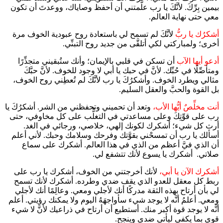
بيمين بِرِّكَ. لأنَّكَ يا رب علَّمتني أن أحفظ وصاياك، ووعدتَ أن تكون
معي حتى نهاية العالم.
أشكرُك يا ربُّ
لأنَّكَ لم تسمح لي باستعادة روح عبودية الخوف مرة
أخرى؛ ولمباركتي لكي أتلقَّى من جديد روح التبنِّي.
أدعو أيها الآب
أن تسكن في قلبي بالإيمان؛ وأنك ستُبقيني متجذِّرًا
ومتأصِّلًا في حُبِّك. لأنَّ في حبك يا أبي لا وجود للخوف. لأنَّ حبَّكَ
مثالي ويطرد الخوف. وأشكرُكَ يا رب لأنَّكَ لم تُعطِني روح الخوف،
بل القوة والحبَّ والعقل السليم.
أنت مخلِّصٌ أيُّها الأب،
وتعد أن تحميني وتحفظني من الشر. أشكرُكَ يا
رب على قوِّتِكَ وعلى مساعدتي في التغلُّب على كل مخاوفي، حتى
أرث كل شيء؛ أشكرك لكونك إلهي، خلاصي، ورجائي في الغد.
أسألك يا رب أن تمسحْني بقوَّتك وفرحك وسلامك وحبك. لأني أعلم
أن الذي فيَّ أعظم من الذي في هذا العالم. أشكرك على سماع
صلاتي. أشكرك يا يسوع لأنك تتشفع لي.
أشكرك الآن يا أبي،
لأنك أخرجتني من الخوف، أشكرك يا رب على
ربط كل معقل للعدو الذي يقف ضدي وطرده. أشكرك لأنك تسمح
لي بأن أرتاح بهذه الثقة مدركًا أنك لأجلي ومعي. وعالِمًا أنك لأجلي
ومعي. أعلمُ أنَّه لا يوجد شيء سأواجهَهُ اليوم ولا يمكنك رؤيتي. أعلم
أنَّه لا يوجد قوة أكبر منك. أستطيع أن أرتاح في ذراعيك لأنَّ لا شيء
قوي بما يكفي ليأتي ضدي وينجح.