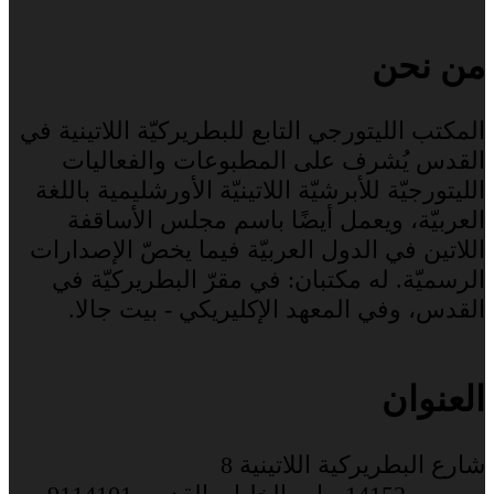
من نحن
المكتب الليتورجي التابع للبطريركيّة اللاتينية في
القدس يُشرف على المطبوعات والفعاليات
الليتورجيّة للأبرشيّة اللاتينيّة الأورشليمية باللغة
العربيّة، ويعمل أيضًا باسم مجلس الأساقفة
اللاتين في الدول العربيّة فيما يخصّ الإصدارات
الرسميّة. له مكتبان: في مقرّ البطريركيّة في
القدس، وفي المعهد الإكليريكي - بيت جالا.
العنوان
شارع البطريركية اللاتينية 8