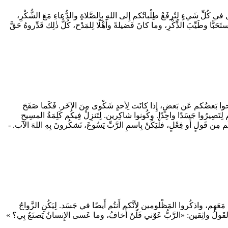
في كُلِّ شَيءٍ لِتُرفَعْ طِلْباتُكم إِلى اللهِ بِالصَّلاةِ والدُّعاءِ مَعَ الشُّكْرِ،
بًّا وطَيِّبَ الذِّكْرِ، وما كانَ فَضيلةً وأَهْلًا لِلمَدْح، كُلُّ ذٰلِك قَدِّروهُ حَقَّ
 اصفَحوا بَعضُكم عَن بَعضٍ، إِذا كانَت لِأحدٍ شَكْوى مِنَ الآخَر. فَكَما صَفَحَ
تُم لِتَصِيرُوا جَسَدًا واحِدًا. وكُونوا شاكِرين. لِتَنزِلْ فِيكُم كَلِمَةُ المسِيحِ
َكُم مِن قَولٍ أَو فِعْلٍ، فلْيَكُنْ بِاسمِ الرَّبِّ يَسُوعَ، تَشكُرونَ بِهِ اللهَ الآب. -
ونَ مَعَهم، واذكُروا المَظْلومين لِأنَّكم أَنتُم أَيضًا في جَسَد. لِيَكُنِ الزَّواجُ
ُنا القَولُ واثِقين: «الرَّبُّ عَوْني فَلَنْ أَخافُ، وما عَسى الإِنسانُ يَصنَعُ بِي؟ »