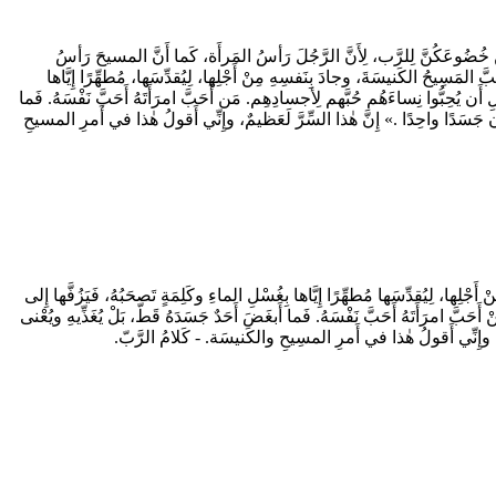
خُضُوعَكُنَّ لِلرَّب، لِأَنَّ الرَّجُلَ رَأسُ المَرأَة، كَما أَنَّ المسيحَ رَأسُ
لمَسِيحُ الكَنيسَةَ، وجادَ بِنَفسِهِ مِنْ أَجْلِها، لِيُقدِّسَها، مُطهِّرًا إِيَّاها
 أَن يُحِبُّوا نِساءَهُم حُبَّهم لِأجسادِهِم. مَن أَحَبَّ امرَأَتَهُ أَحَبَّ نَفْسَهُ. فَما
اثنان جَسَدًا واحِدًا .» إِنَّ هٰذا السِّرَّ لَعَظيمٌ، وإِنِّي أَقولُ هٰذا في أَمرِ المسيحِ
لِها، لِيُقدِّسَها مُطهِّرًا إِيَّاها بِغُسْلِ الماءِ وكَلِمَةٍ تَصحَبُهُ، فَيَزُفَّها إِلى
حَبَّ امرَأَتَهُ أَحَبَّ نَفْسَهُ. فَما أَبغَضَ أَحَدٌ جَسَدَهُ قَطّ، بَلْ يُغَذِّيهِ ويُعْنى
يمٌ، وإِنِّي أَقولُ هٰذا في أَمرِ المسِيحِ والكَنيسَة. - كَلامُ الرَّبّ.