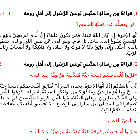
1)
قراءَةٌ مِن رِسالةِ القدِّيسِ بُولسَ الرَّسُول إلى أهلِ رومة
8: 31 ب- 35 ، 37 - 39
«مَن يَفصِلُنا عن مَحبَّةِ المسيح؟»
أيُّها الإخوة، إِذا كانَ اللهُ مَعَنا، فَمَنْ يَكونُ علَينا؟ إِنَّ الَّذي لم يَضَنَّ بِابْنِهِ
المَسيحُ يَسُوعُ الَّذي ماتَ، بَل قامَ، وهُوَ الَّذي عَن يَمينِ اللهِ، والَّذي يَشفَعُ لَنا
بِالَّذي أَحَبَّنا. وإِنِّي واثِقٌ بِأَنَّهُ لا مَوتٌ ولا حَياةٌ، ولا مَلائِكَةٌ ولا أَصحابُ 
الرَّبّ.
2)
قراءَةٌ مِن رِسالةِ القدِّيسِ بُولسَ الرَّسُول إلى أهلِ رومة
12 : 1- 2، 9- 8
«قرِّبوا أَشْخاصَكم ذَبيحَةً حَيَّةً مُقَدَّسةً مَرْضِيَّةً عِندَ الله.»
إِنِّي أُناشِدُكم إِذًا، أيُّها الإِخوَةُ، بِحَنانِ اللهِ، أَنْ تُقَرِّبوا أَشْخاصَكم ذَبيحَةً حَيَّة
صالِحٌ وما هُوَ مَرْضِيٌّ وما هُوَ كامِل. ولْتَكُنِ المَحبَّةُ بِلا رِياء. اِكرَهُوا الشَّر وا
وفي الشِّدَّةِ صابِرينَ، وعَلى الصَّلاةِ مُواظِبين. كُونوا لِلقِدِّيسينَ في حاجاتِهِم 
تَطمَعُوا في المَعالي، بَلْ مِيلُوا إِلى الوَضيع. «لا تَحسَبوا أَنفُسَكم عُقلاءَ،» لا
بِيَدِكُم. - كَلامُ الرَّبّ.
أو النصّ القصير
«قرِّبوا أَشْخاصَكم ذَبيحَةً حَيَّةً مُقَدَّسةً مَرْضِيَّةً عِندَ الله.»