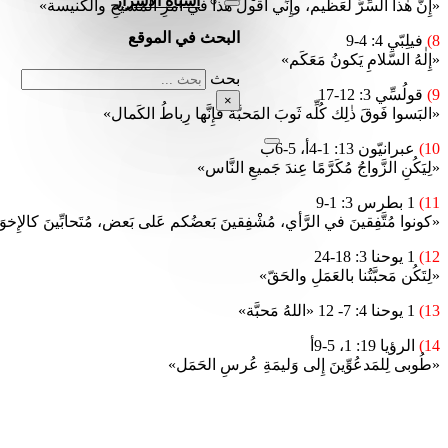
أشباه الأسرار
«إِنَّ هٰذا السِّرَّ لَعَظيم، وإِنِّي أَقولُ هٰذا في أَمرِ المسيحِ والكَنيسة»
البحث في الموقع
8)
فيلِبّي 4: 4-9
«إِلٰهُ السَّلامِ يَكونُ مَعَكَم»
بحث
9)
قولُسِّي 3: 12-17
×
«البَسوا فَوقَ ذٰلِك كُلِّه ثَوبَ المَحبَّة فإِنَّها رِباطُ الكَمال»
10)
عبرانيّون 13: 1-4أ، 5-6ب
«لِيَكُنِ الزَّواجُ مُكَرَّمًا عِندَ جَميعِ النَّاس»
11)
1 بطرس 3: 1-9
«كونوا مُتَّفِقينَ في الرَّأي، مُشْفِقينَ بَعضُكم عَلى بَعض، مُتَحابِّينَ كالإِخو
12)
1 يوحنا 3: 18-24
«لِتَكُن مَحبَّتُنا بالعَمَلِ والحَقّ»
13)
1 يوحنا 4: 7- 12 «اللهُ مَحبَّة»
14)
الرؤيا 19: 1، 5-9أ
«طُوبى لِلمَدعُوِّينَ إِلى وَليمَةِ عُرسِ الحَمَل»