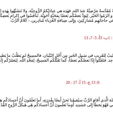
ً مُقَدَّسةً مَرْضِيَّةً عِندَ الله. فهٰذِه هي عِبادَتُكمُ الرُّوحِيَّة. ولا تَتشَبَّهُوا بِهٰذهِ ال
الزَمُوا الخَيْر. لِيَوَدَّ بَعضُكُم بَعضًا بِمَحَبَّةٍ أَخَوِيَّة. تَنافَسُوا في إِكرامِ بَعضِ
ي حاجاتِهِم مُشارِكِينَ، وإِلى ضِيافةِ الغُرَباءِ مُبادِرين. - كَلامُ الرَّبّ.
 يَطيبُ لِلقَريبِ في سَبيلِ الخَيرِ مِن أَجْلِ البُنْيان. فالمسِيحُ لم يَطلُبْ ما يَطيبُ لَهُ
. فتَقَبَّلوا إِذًا بَعضُكُم بَعضًا، كَما تَقَبَّلَكُم المَسِيحُ، لِمَجْدِ اللَّه. لِيَغمُرْكُم إ
6: 13 ج- 15 أ، 17 - 20
لهَ الَّذي أَقامَ الرَّبَّ سيُقيمُنا نَحنُ أَيضًا بِقُدرَتِهِ. أَما تَعلَمُونَ أَنَّ أَجسادَكُم 
ني فَهُوَ يَخطَأُ إِلى جَسَدِهِ. أَوَما تَعلَمونَ أَنَّ أَجسادَكُم هَِي هَيكَلُ الرُّوحِ القُد