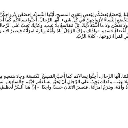
ا. لِيَخضَعْ بَعضُكُم لِبَعضٍ بِتَقوى المسيح. أَيَّتُها النِّساءُ، اِخضَعْنَ لِأزواجِكُنَّ 
 النِّساءُ لِأزواجِهِنَّ في كُلِّ شَيء. أيُّها الرِّجالُ، أَحِبُّوا نِساءَكُم كَما أَحَبَّ ا
 ولا تَغَضُّنَ ولا ما أَشْبَهَ ذٰلِكَ، بَلْ مُقدَّسةٌ بِلا عَيب. وكذٰلِك يَجِبُ عَلى الرِّجالِ
 أَعْضاءُ جَسَدِهِ. «ولِذٰلِك يَترُكُ الرَّجُلُ أَباهُ وأُمَّهُ ويَلزَمُ امرَأَتَهُ فيَصِيرُ ال
ِّرِ المَرأَةُ زَوجَها. - كَلامُ الرَّبّ.
أيُّها الرِّجال، أَحِبُّوا نِساءَكم كَما أَحَبَّ المَسِيحُ الكَنيسَةَ وجادَ بِنَفسِهِ مِنْ أَجْ
 بِلا عَيْب. وكذٰلِك يَجِبُ عَلى الرِّجالِ أَنْ يُحِبُّوا نِساءَهُم حُبَّهُم جِألَسادِهِم. مَنْ أَ
هُ وأُمَّهُ، ويَلزَمُ امرَأَتَهُ، فيَصيرُ الاثنان جَسَدًا واحِدًا .» إِنَّ هٰذا السِّرَّ لَعَظ