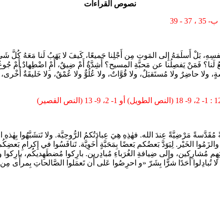
نصوص القراءات
 نَفسِهِ، بَلْ أَسلَمَهُ إِلى المَوتِ مِن أَجْلِنا جَميعًا، كَيفَ لا يَهَبُ لَنا مَعَهُ كُلَّ شَ
؟ فَمَنْ يَفصِلُنا عن مَحبَّةِ المسيح؟ أَشِدَّةٌ أَمْ ضِيقٌ، أَمِْ اضْطِهادٌ أَمْ جُوعٌ، أَمْ
رِئاسةٍ، ولا حاضِرٌ ولا مُستَقبَلٌ، ولا قُوَّاتٌ، ولا عُلُوٌّ ولا عُمْقٌ، ولا خَليقَةٌ أُخْرى، 
1 (النص الطويل) أو 1- 2، 9- 13 (النص القصير)
ً مُقَدَّسةً مَرْضِيَّةً عِندَ الله. فهٰذِهِ هِيَ عِبادَتُكمُ الرُّوحِيَّة. ولا تَتشَبَّهُوا بِهٰذهِ ا
لزَمُوا الخَيْر. لِيَوَدَّ بَعضُكم بَعضًا بِمَحَبَّةٍ أَخَوِيَّة. تَنافَسُوا في إِكرامِ بَعضِك
مُشارِكين، وإِلى ضِيافةِ الغُرَباءِ مُبادِرين. بارِكوا مُضطَهِديكُم، بارِكوا ولا تَلعَن
 تُبادِلوا أَحَدًا شرًَّا بِشَرّ «و احرِصُوا عَلى أَن تَعمَلوا الصَّالحاتِ بِمرأًى مِن