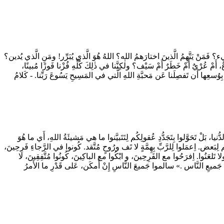
يء؟ فَمَنْ يَتَّهِمُ الَّذينَ اختارَهمُ الله؟ اللهُ هُوَ الَّذي يُبَرِّر! ومَنِ الَّذي يُدين؟
 عُرْيٌ أَمْ خَطَرٌ أَمْ سَيْف؟ ولٰكِنَّنا في ذٰلِكَ كُلِّهِ فُزْنا فَوزًا مُبينًا،
بِوُسعِها أَن تَفصِلَنا عَن مَحبَّةِ اللهِ الَّتي في المَسِيحِ يَسُوعَ رَبِّنا. - كَلامُ
لدُّنيا، بَلْ تَحَوَّلوا بِتَجَدُّدِ عُقولِكُم لِتَتَبيَّنوا ما هي مَشيئَةُ اللهِ، أَي ما هُوَ
ُم لِبَعض. اِعمَلوا لِلرَّبِّ بِهِمَّةٍ لا تَف ورُوحٍ مُتَّقد. كُونوا في الرَّجاءِ فَرِحِينَ،
ُوا. اِفرَحُوا مع الفَرِحِينَ، و ابْكُوا مع الباكِينَ، كُونُوا مُتَّفِقِينَ، لا
 جَميعِ النَّاس .» سالموا جَميعَ النَّاسِ إِنْ أَمكَن، عَلى قَدْرِ ما الأَمرُ