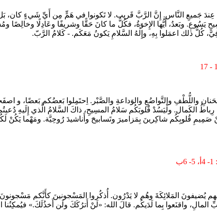
م عِندَ جَميعِ النَّاس. إِنَّ الرَّبَّ قَريب. لا تَكونوا في هَمٍّ مِن أَيِّ شَيءٍ كان، بَل 
 يَسُوع. وبَعدُ، أَيُّها الإِخوَةُ، فكُلُّ ما كانَ حَقًّا وشريفًا وعَادِلًا وخالِصًا ومُستَحَ
يَّ، كُلُّ ذٰلك اعمَلوا بِهِ، وإِلٰهُ السَّلامِ يَكونُ مَعَكَم. - كَلامُ الرَّبّ.
طِفَ الحَنانِ واللُّطْفِ والتَّواضُعِ والوَداعةِ والصَّبْر. اِحتَمِلوا بَعضُكم بَعضًا، و
نَّها رِباطُ الكَمال. ولْيَسُدْ قُلوبَكُم سَلامُ المسِيحِ، ذاكَ السَّلامُ الَّذي إِلَيهِ دُعي
هِ مِنْ صَمِيمِ قُلوبِكُم شاكِرينَ بِمَزاميرَ وتَسابيحَ وأَناشيدَ رُوحِيَّة. ومَهْما يَكُنْ ل
َعَلَت بَعضَهم يُضيفونَ المَلائِكَةَ وهُم لا يَدْرُون. أُذكُروا المَسْجونينَ كأَنَّكم مَسْجون
 حُبِّ المالِ، واقنَعوا بِما لَدَيكُم. قالَ الله: «لَنْ أَترُكَكَ ولَن أَخذُلَكَ.» فيُمكِن