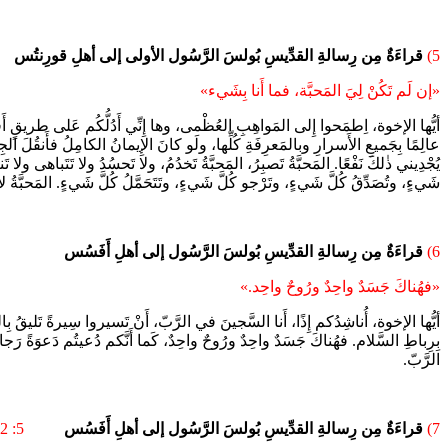
5)
قراءَةٌ مِن رِسالةِ القدِّيسِ بُولسَ الرَّسُول الأولى إلى أهلِ قورِنتُس
«إن لَم تَكُنْ لِيَ المَحبَّة، فما أَنا بِشَيء»
أيُّها الإخوة، اِطمَحوا إِلى المَواهِبِ العُظْمى، وها إِنِّي أَدُلُّكُم عَلى طريقٍ أَفضَلَ 
عالِمًا بِجَميعِ الأَسرارِ وبالمَعرِفَةِ كُلِّها، ولَو كانَ الإِيمانُ الكامِلُ فأَنقُ
يُجْدِيني ذٰلكَ نَفْعًا. المَحبَّةُ تَصبِرُ، المَحبَّةُ تَخدُمُ، ولا تَحسُدُ ولا تَتَباهى ولا ت
شَيءٍ، وتُصَدِّقُ كُلَّ شَيءٍ، وتَرْجو كُلَّ شَيءٍ، وتَتَحَمَّلُ كُلَّ شَيءٍ. المَحبَّةُ لا ت
6)
قراءَةٌ مِن رِسالةِ القدِّيسِ بُولسَ الرَّسُول إلى أهلِ أَفَسُس
«فهُناكَ جَسَدٌ واحِدٌ ورُوحٌ واحِد.»
أيُّها الإخوة، أُناشِدُكم إِذًا، أَنا السَّجينَ في الرَّبّ، أَنْ تَسيروا سِيرةً تَليقُ بِا
بِرِباطِ السَّلام. فهُناكَ جَسَدٌ واحِدٌ ورُوحٌ واحِدٌ، كَما أَنَّكم دُعيتُم دَعوَةً رَجاؤ
الرَّبّ.
7)
قراءَةٌ مِن رِسالةِ القدِّيسِ بُولسَ الرَّسُول إلى أهلِ أَفَسُس
5: 2أ، 21 - 33 (النص الطويل) أو 2أ، 25 - 32 (النص القصير)