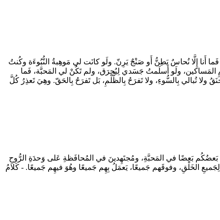
 أَنا إِلَّا نُحاسٌ يَطِنُّ أَو صَنْجٌ يَرِنّ. ولَو كانَت لي مَوهِبةُ النُّبُوءَة وكُنتُ
ِطعامِ المَساكين، ولَو أَسلَمتُ جَسَدي لِيُحرَق، ولم تَكُنْ لي المَحبَّة، فَما
ُ ولا تُبالي بِالسُّوءِ، ولا تَفرَحُ بِالظُّلْمِ، بَل تَفرَحُ بِالحَقّ. وهِيَ تَعذِرُ كُلَّ
مِلينَ بَعضُكُم بَعضًا في المَحبَّةِ، ومُجتَهِدينَ في المُحافَظةِ عَلى وَحدَةِ الرُّوحِ
 لِجَميعِ الخَلْقِ، وفوقَهم جَميعًا، يَعمَلُ بِهِم جَميعًا وهُوَ فيهِم جَميعًا. - كَلامُ