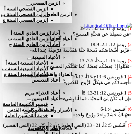
الزمن الفصحي
الزمن الفصحي السنة أ
الزمن العادي
الزمن الفصحي السنة ب
الزمن الفصحي السنة ج
1)
رومة 8: 31 ب-35، 37-39
آحاد الزمن العادي السنة أ
«مَن يَفصِلُنا عن مَحبَّةِ المسيح؟
أعياد أخرى
آحاد الزمن العادي السنة ب
2)
رومة 12: 1-2، 9-18
آحاد الزمن العادي السنة ج
«قرِّبوا أَشْخاصَكم ذَبيحَةً حَيَّةً مُقَدَّسةً مَرْضِيَّةً عِندَ الله»
الأعياد السيدية
3)
رومة 15: 1ب-3أ، 5-7، 13
الأعياد السيدية السنة أ
«تَقَبَّلوا إِذًا بَعضُكُم بَعضًا، كما تَقَبَّلَكُم المسيح»
الأعياد السيدية السنة ب
العذراء والقديسون
الأعياد السيدية السنة ج
4)
1 قورنتس 6: 13ج-15أ، 17-20
أعياد القديسين
«أَجسادَكُم هي هَيكَلُ الرُّوحِ القُدُس»
5)
1 قورنتس 12: 31-13: 8أ
أعياد العذراء مريم
«إن لَم تَكُنْ لِيَ المَحبَّة، فما أَنا بِشَيء»
أعياد القديسين
قديسو الكنيسة الجامعة
6)
أفسس 4: 1-6
الأسرار وأشباه الأسرار
قديسو كنيسة القدس
«فهُناكَ جَسَدٌ واحِدٌ ورُوحٌ واحِد»
خدمة القديسين العامة
7)
أَفَسُس 5: 2أ، 21 - 33 (النص الطويل) أو 2أ، 25 - 32 (النص القصير)
هندسة وفن الكنائس
الأسرار المقدسة