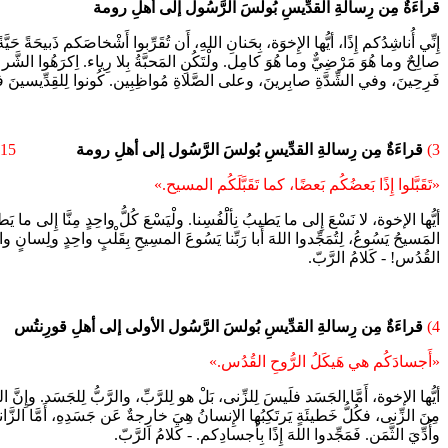
قراءَةٌ مِن رِسالةِ القدِّيسِ بُولسَ الرَّسُول إلى أهلِ رومة
إِنِّي أُناشِدُكم إِذًا، أيُّها الإِخوَة، بِحَنانِ اللهِ، أَن تُقَرِّبوا أَشْخاصَكم ذَبيحَةً حَيَّة
صالِحٌ وما هُوَ مَرْضِيٌّ وما هُوَ كامِل. ولْتَكُنِ المَحبَّةُ بِلا رِياء. اِكرَهُوا الشَّر و 
فَرِحِينَ، وفي الشِّدَّةِ صابِرينَ، وعلى الصَّلاةِ مُواظِبِين. كُونوا لِلقِدِّيسينَ ف
3)
قراءَةٌ مِن رِسالةِ القدِّيسِ بُولسَ الرَّسُول إلى أهلِ رومة
15 : 1ب- 3أ، 5- 7، 13
«تَقَبَّلوا إِذًا بَعضُكُم بَعضًا، كما تَقَبَّلَكُم المسيح.»
أيُّها الإخوة، لا نَسْعَ إِلى ما يَطيبُ نِألَْفُسِنا. ولْيَسْعَ كُلُّ واحِدٍ مِنَّا إِلى ما
المَسيحُ يَسُوعُ، لِتُمَجِّدوا اللهَ أَبا رَبِّنا يَسُوعَ المسِيحِ بِقَلْبٍ واحِدٍ ولِسانٍ واحِد
القُدُس! - كَلامُ الرَّبّ.
4)
قراءَةٌ مِن رِسالةِ القدِّيسِ بُولسَ الرَّسُول الأولى إلى أهلِ قورِنتُس
«أَجسادَكُم هي هَيكَلُ الرُّوحِ القُدُس.»
أيُّها الإخوة، أَمَّا الجَسَد فلَيسَ لِلزِّنى، بَلْ هو لِلرَّبِّ، والرَّبُّ لِلجَسَد. وإِنَّ ال
مِنَ الزِّنى، فكُلُّ خَطيئَةٍ يَرتَكِبُها الإِنسانُ هِيَ خارِجةٌ عَن جَسَدِهِ، أَمَّا الزَّا
وأُدِّيَ الثَّمَن. فَمَجِّدوا اللهَ إِذًا بِأَجسادِكم. - كَلامُ الرَّبّ.