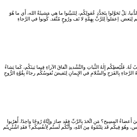
دُّنيا، بَلْ تَحَوَّلوا بِتَجَدُّدِ عُقولِكُم، لِتَتَبيَّنوا ما هي مَشيئَةُ الله، أَي ما هُوَ
كُم لِبَعض. اِعمَلوا لِلرَّبِّ بِهِمَّةٍ لا تَف ورُوحٍ مُتَّقد. كُونوا في الرَّجاءِ
. فَلْيُعطِكُم إِلٰهُ الثَّباتِ والتَّشْديدِ اتِّفاقَ الآراءِ فِيما بَينَكُم، كَما يَشاءُ
ِلٰهُ الرَّجاءِ بِالفَرَحِ والسَّلامِ في الإِيمانِ لِتَفيضَ نُفوسُكُم رجاءً بِقُوَّةِ الرُّوحِ
هِيَ أَعضاءُ المسِيح؟ مَنِ اتَّحَدَ بِالرَّبِّ فقَد صارَ وإِيَّاهُ رُوحًا واحِدًا. أُهرُبوا
ُس، وهُوَ فِيكُم قَد نِلتُمُوهُ مِنَ اللهِ، وأَنَّكُم لَستُم لِأنفُسِكُم؟ فقَدِ اشْتُرِيتُم