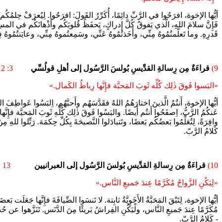
أيُّها الإخوة، افرَحُوا في الرَّبِّ دائِمًا، أُكَرِّرُ القَولَ: افرَحُوا. لِيُعرَفْ حِلمُكُ
فَإِنَّ سلامَ اللهِ، الَّذي يَفوقُ كُلَّ إِدراكٍ، يَحفَظُ قُلوبَكُم وأَذْهانَكُم في المسِيحِ
قَدرِهِ. وما تَعلَّمتُمُوهُ مِنِّي، وأَخَذتُمُوهُ عَنِّي، وسَمِعتُموهُ مِنِّي، وعايَنتُمُوهُ فِ
9)
قراءَةٌ مِن رِسالةِ القدِّيسِ بُولسَ الرَّسُول إلى أهلِ قولُسِّي
3: 12 - 17
«البَسوا فَوقَ ذٰلِك كُلِّه ثَوبَ المَحبَّة فإِنَّها رِباطُ الكَمال.»
أيُّها الإخوة، أَنتُمُ الَّذينَ اختارَهُمُ اللهُ فقَدَّسَهُم وأَحبَّهُم، اِلبَسُوا عَوا
عَنكُمُ الرَّبُّ، اِصفَحُوا أَنتُم أَيضًا. والبَسُوا فَوقَ ذٰلِك كُلِّهِ ثَوبَ المَحبَّة فإِ
وافِرَةً، لِتُعَلِّمُوا بَعضُكُم بَعضًا، وتَتبادَلوا النَّصيحَةَ بِكُلِّ حِكمَة. رَتِّلوا لل
كَلامُ الرَّبّ.
10)
قراءَةٌ مِن رِسالةِ القدِّيسِ بُولسَ الرَّسُول إلى العبرانيين
13 : 1- 4أ، 5- 6ب
«لِيَكُنِ الزَّواجُ مُكَرَّمًا عِندَ جَميعِ النَّاس.»
أيُّها الإخوة، لِتَبْقَ المَحَبَّةُ الأَخَوِيَّةُ ثابِتة. لا تَنسَوا الضِّيافَةَ فإِنَّها ج
مُكَرَّمًا عِندَ جَميعِ النَّاس، ولْيَكُنِ الفِراشُ بَريئًا مِنَ الدَّنَس. تَنَزَّهوا عن
- كَلامُ الرَّبّ.