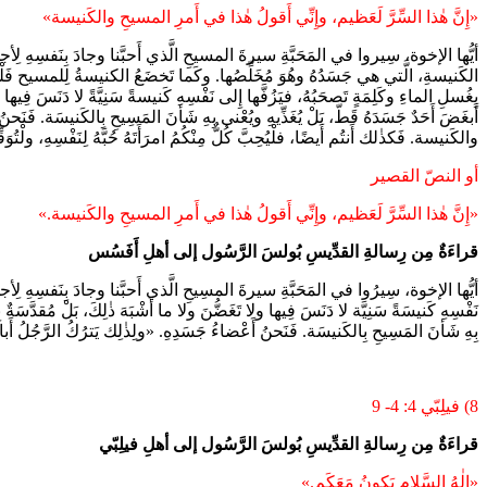
«إِنَّ هٰذا السِّرَّ لَعَظيم، وإِنِّي أَقولُ هٰذا في أَمرِ المسيحِ والكَنيسة»
أيُّها الإخوة، سِيروا في المَحَبَّةِ سيرةَ المسيحِ الَّذي أَحبَّنا وجادَ بِنَفسِهِ لِأجلِن
الكَنيسةِ، الَّتي هي جَسَدُهُ وهُوَ مُخَلِّصُها. وكَما تَخضَعُ الكنيسةُ لِلمسيح فَلْتَخْضَعِ
بِغُسلِ الماءِ وكَلِمَةٍ تَصحَبُهُ، فيَزُفَّها إِلى نَفْسِهِ كَنيسةً سَنِيَّةً لا دَنَسَ فِيها
أَبغَضَ أَحَدٌ جَسَدَهُ قَطّ، بَلْ يُغَذِّيهِ ويُعْنى بِهِ شَأنَ المَسِيحِ بِالكَنيسَة. فَنَحنُ
والكَنيسة. فَكذٰلك أَنتُم أَيضًا، فلْيُحِبَّ كُلٌّ مِنْكُمُ امرَأَتَهُ حُبَّهُ لِنَفْسِهِ، ولْتُوَق
أو النصّ القصير
«إِنَّ هٰذا السِّرَّ لَعَظيم، وإِنِّي أَقولُ هٰذا في أَمرِ المسيحِ والكَنيسة.»
قراءَةٌ مِن رِسالةِ القدِّيسِ بُولسَ الرَّسُول إلى أهلِ أَفَسُس
أيُّها الإخوة، سِيرُوا في المَحَبَّةِ سيرةَ المسِيحِ الَّذي أَحبَّنا وجادَ بِنَفسِهِ لِأجلثنا. 
نَفْسِهِ كَنيسَةً سَنِيَّة لا دَنَسَ فِيها ولا تَغَضُّنَ ولا ما أَشْبَهَ ذٰلِكَ، بَلْ مُقدَّسَةٌ
بِهِ شَأنَ المَسِيحِ بِالكَنيسَة. فَنَحنُ أَعْضاءُ جَسَدِهِ. «ولِذٰلِك يَترُكُ الرَّجُلُ أَبا
8)
فيلِبّي 4: 4- 9
قراءَةٌ مِن رِسالةِ القدِّيسِ بُولسَ الرَّسُول إلى أهلِ فيلِبّي
«إِلٰهُ السَّلامِ يَكونُ مَعَكَم.»