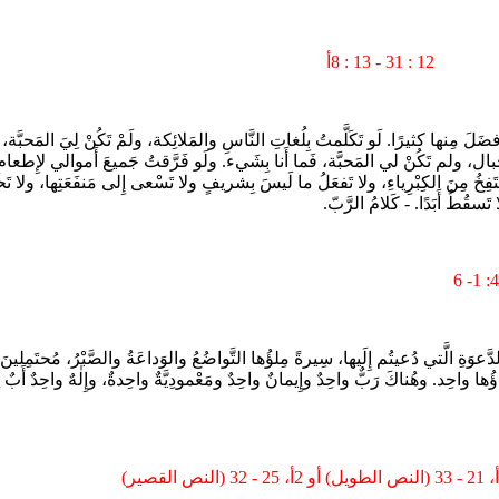
12 : 31 - 13 : 8أ
مِنها كثيرًا. لَو تَكَلَّمتُ بِلُغاتِ النَّاسِ والمَلائِكة، ولَمْ تَكُنْ لِيَ المَحبَّة، فَما
لَ الجِبال، ولم تَكُنْ لي المَحبَّة، فَما أَنا بِشَيء. ولَو فَرَّقتُ جَميعَ أَموالي لإ
َنتَفِخُ مِنَ الكِبْرِياءِ، ولا تَفعَلُ ما لَيسَ بِشريفٍ ولا تَسْعى إِلى مَنفَعَتِها، ولا تَحنَق
َسقُطُ أَبَدًا. - كَلامُ الرَّبّ.
4: 1- 6
لدَّعوَةِ الَّتي دُعيتُم إِلَيها، سِيرةً مِلؤُها التَّواضُعُ والوَداعَةُ والصَّبْرُ، مُحتَ
ُها واحِد. وهُناكَ رَبٌّ واحِدٌ وإِيمانٌ واحِدٌ ومَعْمودِيَّةٌ واحِدةٌ، وإِلٰهٌ واحِدٌ أَبٌ