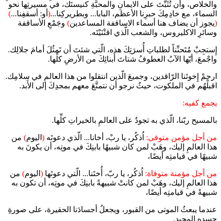
والخلاص، وأن تُثَبِّتَ على الايمانِ والمحبَّةِ كنيستَك، في مسيرتِها نحو
السماء، مع خادِمِكَ حبرِنا الأعظم، البابا... وبطريركِنا...
(
أو: أسقفِنا...
)
(
يجوز أن يضاف هنا أسماء الاساقفة المساعدين
)
وجَمْعِ الأساقفة
وسائرِ الاكليروس، والشعب الّذي اقتْنَيْتَه.
إِستجِبْ مُتَحنِّناً لطلباتِ أُسرَتِكَ هذه، الّتي شئتَ أن تَمثُلَ أمامَ جلالِك.
واجْمعَ، أيّها الآبُ العطوفُ شتاتَ أَبنائِكَ من الأرضِ كلِّها.
ارحمْ إِخوتَنا الرّاقدين، وجميعَ الّذين انتقلوا من هذا العالمِ في سلامِك.
اقبلْهُم في الملكوت، حيثُ نرجو أن نتمتَّعَ معهم بمجدِكَ إلى الأَبد.
يجمع كفيه:
بالمسيح ربّنا، الّذي به تجودُ على العالمِ بالخيراتِ كلِّها.
من أجل مؤمن متوفى:
اُذكُر، يا ربْ، أخانا... الّذي دعوتَه
(
اليوم
)
من
هذا العالمِ إليك، وهَبْ لمن كان شبيهًا بابنِكَ في موتِه، أن يكونَ به
شبيهًا في قيامتِه أيضًا،
من أجل مؤمنة متوفاة:
اُذكُر، يا ربّ، أُختَنا... الّتي دعوتَها
(
اليوم
)
من
هذا العالمِ إليك، وهَبْ لمن كانتْ شبيهةً بابنِكَ في موتِه، أن تكون به
شبيهةً في قيامتِه أيضًا،
عندما يبعثُ الموتى من القبور، ويجعلُ أجسادَنا الحقيرة، على صورةِ
جسدِه المجيد.