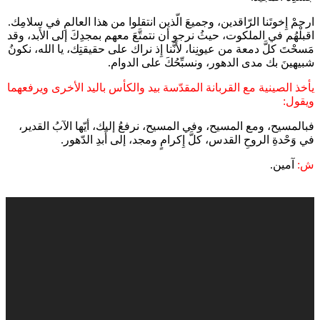
ارحمْ إِخوتَنا الرّاقدين، وجميعَ الّذين انتقلوا من هذا العالمِ في سلامِك.
اقبلْهُم في الملكوت، حيثُ نرجو أن نتمتَّعَ معهم بمجدِكَ إلى الأَبد، وقد
مَسحْتَ كلَّ دمعة من عيونِنا، لأَنَّنا إِذ نراك على حقيقتِك، يا الله، نكونُ
شبيهينَ بك مدى الدهور، ونسبِّحُكَ على الدوام.
يأخذ الصينية مع القربانة المقدّسة بيد والكأس باليد الأخرى ويرفعهما
ويقول:
فبالمسيح، ومع المسيح، وفي المسيح، نرفعُ إليك، أيّها الآبُ القدير،
في وَحْدةِ الروحِ القدس، كلَّ إِكرامٍ ومجد، إلى أَبدِ الدّهور.
ش:
آمين.