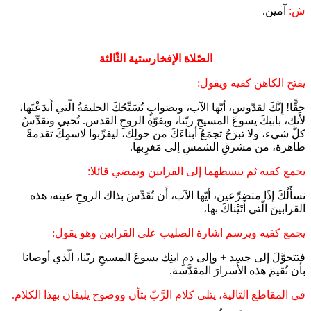
ش:
آمين.
الصّلاة الإفخارستية الثّالثة
يفتح الكاهن كفيه ويقول:
حقًّا! إِنَّكَ لقدّوس، أيّها الآب، وبصَوابٍ تُسَبِّحُكَ الخليقةُ الّتي أَبدَعْتَها،
لأَنك، بابنِكَ يسوعَ المسيحِ ربّنا، وبقوّةِ الروحِ القدس. تُحيي وتقدِّسُ
كلَّ شيء، ولا تبرَحُ تجمَعُ أبناءَكَ من حولِك، ليقرِّبوا لاسمِكَ تقدمةً
طاهرة، من مشرقِ الشمسِ إلى مَغرِبها.
يجمع كفيه ثم يبسطهما إلى القرابين ويمضي قائلا:
نسأَلُكَ إذًا متضرِّعين، أيّها الآب، أَن تُقَدِّسَ بذاك الروحِ عينِه، هذه
القرابينَ الّتي أَتَيْناكَ بها،
يجمع كفيه ويرسم اشارة الصليب على القرابين وهو يقول:
فتتحوَّلَ إلى جسد + وإلى دمِ ابنِك يسوعَ المسيحِ ربّّنا، الّذي أوصانا
بأن نُقيمَ هذه الأَسرارَ المقدَّسة.
في المقاطع التالية، يتلى كلام الرَّبّ بتأن ووضوح يليقان بهذا الكلام.