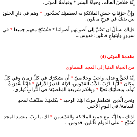
إِنَّهُ خلاصُ العالم، وحياةُ البشر * وقيامةُ الموتى.
وإِنَّ جَوْقاتِ جيشِ الملائكةِ به لعظمتِك يُسَبِّحون
*
وهم في دارِ الخلودِ
بين يدَيْكَ في فرحٍ ماثلون.
فإياك نسألُ ان تَضُمَّ إلى أصواتِهم أصواتَنا * فنُسَبّحَ معهم جميعا
*
في
سرورٍ وابتهاجٍ قائلين: قدوس...
مقدمة الموتى (4)
من الحياة الدنيا إلى المجد السماوي
إِنَّهُ لَحَقٌّ وعدل، واجبٌ وخلاصيّ
*
أَن نشكرَك في كلِّ زمانٍ وفي كلّ
مكان
*
أَيُّها الرَّبّ، الآبُ القدّوس، الإِلهُ القديرُ الأزليّ
*
فإِنَّنا بقُدرَتِكَ
نُولَد، وبعنايَتِك نَحيْا
*
وبِحُكمِ شريعةِ المَعْصيَة/ في التُّرابِ نُوارى.
ونحن الّذين افتداهمْ موتُ ابنِكَ الوحيد
*
بكلمتِكَ سنُبْعَثُ لمجدِ
القيامة/ في اليومِ الأخير.
لذلك - ها إنَّنا مع جميعِ الملائكةِ والقدّيسين
*
لك، يا ربّ، بنشيدِ المجدِ
نُسَبِّح
*
على الدوامِ قائلين: قدوس...