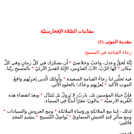
مقدّمات الصّلاة الإفخارستيّة
مقدمة الموتى (1)
رجاء القيامة في المسيح
إِنَّهُ لَحَقٌّ وعدل، واجبٌ وخلاصيّ
*
أَن نشكرَك في كلِّ زمانٍ وفي كلِّ
مكان
*
أيّها الرَّبّ، الآبُ القدّوس، الإِلهُ القديرُ الأزليّ
*
بالمسيحِ ربّّنا.
فيه تَجلَّى لنا رجاءُ القيامةِ السعيدة
*
وأُولئك الّذين يُحزِنُهم واقعُ
الموتِ الأَكيد
*
يُعزّيهِم وعدُك/ بالخلودِ الآتي.
فإِنَّ حياةَ المؤمنينَ بك، ياربّ، لا تَزولُ بل تَتَبَدَّل
*
وبعدَ انقضاءِ هذه
الغُربةِ الارضيَّة
*
ينالونَ/ مَقَرّاً أبديًّا في السماء.
لذلك - إِننا مع الملائكةِ ورؤساءِ الملائكة
*
ومع العروشِ والسيادات
*
ومع سائرِ جُندِ الجيشِ السماويّ
*
نُواصِلُ التّسبيح
*
بنشيدِ المجدِ
قائلين:
قدوس...