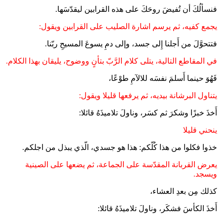
فنسألُكَ أن تُفيضَ روحَكَ على هذه القرابين ليقدّسَها.
يجمع كفيه، ثم يرسم اشارة الصليب على القرابين ويقول:
فتتحوَّلَ من أَجلنا إِلى جسد، وإلى دمِ يسوعَ المسيحِ ربّنا.
في المقاطع التالية، يتلى كلام الرَّبّ بتأنٍ ووضوح، يليقان بهذا الكلام.
فَهُوَ حينما أَسلمَ نفسَه للالآمِ طوْعًا،
يتناول البرشانة بيديه، ثم يرفعها قليلا ويقول:
أَخذَ خبزًا وشكرَ ثم كسَر، وناولَ تلاميذَهُ قائلا:
ينحني قليلا
خذوا فكلوا من هذا كُلّكم: هذا هو جسدي، الّذي يبذل من اجلكم.
يعرض القربانة المقدّسة على الجماعة، ثم يضعها على الصينية
ويسجد.
كذلك مِن بعدِ العشاء،
أَخذَ الكأسَ فشكَر، وناولَ تلاميذَهُ قائلا: