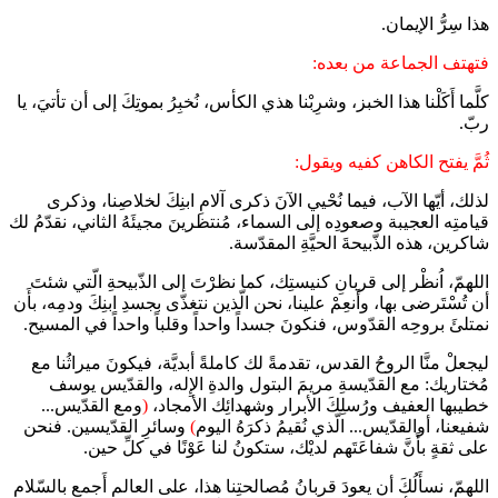
هذا سِرُّ الإيمان.
فتهتف الجماعة من بعده:
كلَّما أَكَلْنا هذا الخبز، وشرِبْنا هذي الكأس، نُخبِرُ بموتِكَ إلى أن تأتيَ، يا
ربّ.
ثُمَّ يفتح الكاهن كفيه ويقول:
لذلك، أيّها الآب، فيما نُحْيي الآنَ ذكرى آلامِ ابنِكَ لخلاصِنا، وذكرى
قيامتِه العجيبة وصعودِه إلى السماء، مُنتظرينَ مجيئَهُ الثاني، نقدّمُ لك
شاكرين، هذه الذّبيحةَ الحيَّةِ المقدّسة.
اللهمّ، اُنظْر إلى قربانِ كنيستِك، كما نظرْتَ إلى الذّبيحةِ الّتي شئتَ
أن تُسْتَرضى بها، وأَنعِمْ علينا، نحن الّذين نتغذّى بجسدِ ابنِكَ ودمِه، بأَن
نمتلئَ بروحِه القدّوس، فنكونَ جسداً واحداً وقلباً واحداً في المسيح.
ليجعلْ منَّا الروحُ القدس، تقدمةً لك كاملةً أبديَّة، فيكونَ ميراثُنا مع
مُختاريك: مع القدّيسةِ مريمَ البتول والدةِ الإِله، والقدّيس يوسف
خطيبها العفيف ورُسلِكَ الأبرار وشهدائِك الأمجاد،
(
ومع القدّيس...
شفيعنا، أوالقدّيس... الّذي نُقيمُ ذكرَهُ اليوم
)
وسائرِ القدّيسين. فنحن
على ثقةٍ بأَنَّ شفاعَتَهم لديْك، ستكونُ لنا عَوْنًا في كلِّ حين.
اللهمّ، نسأَلُكَ أن يعودَ قربانُ مُصالحتِنا هذا، على العالمِ أَجمع بالسّلامِ