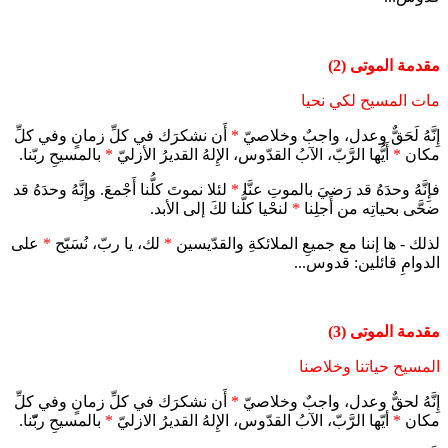
مقدمة الموتى (2)
مات المسيح لكي نحيا
إِنَّهُ لَحَقٌّ وعدل، واجبٌ وخلاصيّ
*
أَن نشكرَك في كلِّ زمانٍ وفي كلِّ
مكان
*
أَيُّها الرَّبّ، الآبُ القدّوس، الإِلهُ القديرُ الأزليّ
*
بالمسيحِ ربّنا.
فإِنَّهُ وحدَهُ قد رَضيَ بالموتِ عنَّا
*
لئلا نموتَ كلُّنا أَجْمعَ. وإِنَّهُ وحدَهُ قد
ضحَّى بحياتِه من أَجلِنا
*
لنحْيا كلُّنا لكَ إلى الأبد.
لذلك - ها إننا مع جميعِ الملائكةِ والقدّيسين
*
لك، يا ربّ، نُسَبّح
*
على
الدوامِ قائلين: قدوس...
مقدمة الموتى (3)
المسيح حياتنا وخلاصنا
إِنَّهُ لحقٌّ وعدل، واجبٌ وخلاصيّ
*
أَن نشكرَك في كلِّ زمانٍ وفي كلِّ
مكان
*
أيّها الرَّبّ، الآبُ القدّوس، الإِلهُ القديرُ الازليّ
*
بالمسيحِ ربّّنا.