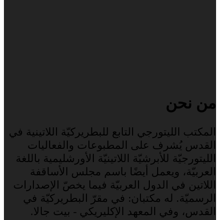
من نحن
المكتب الليتورجي التابع للبطريركيّة اللاتينية في
القدس يُشرف على المطبوعات والفعاليات
الليتورجيّة للأبرشيّة اللاتينيّة الأورشليمية باللغة
العربيّة، ويعمل أيضًا باسم مجلس الأساقفة
اللاتين في الدول العربيّة فيما يخصّ الإصدارات
الرسميّة. له مكتبان: في مقرّ البطريركيّة في
القدس، وفي المعهد الإكليريكي - بيت جالا.