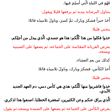
فَهُوَ في الليلةِ الّتي أُسلِمَ فيها،
يتناول البرشانة بيديه ثم يرفعها قليلا ويقول:
أَخَذَ خبزاً فشكرَ وبارك، ثمَّ كسرَ، وناولَ تلاميذَه قائلا:
ينحني قليلا:
خذوا فكلوا من هذا كُلّكم: هذا هو جسدي، الّذي يبذل من أجلِكم.
يعرض القربانة المقدّسة على الجماعة، ثم يضعها على الصينية
ويسجد.
كذلك من بعدِ العشاء،
أَخذَ الكأس، فشكرَ وبارك، وناولَ تلاميذَه قائلا:
ينحني قليلا:
خذوا فاشربوا منها كُلّكم: هذي هي كأس دمي، دم العهد الجديد
الأبدي،
الّذي يراق عنكم وعن الكثيرين، لمغفرة الخطايا. اصنعوا هذا لذكري.
يعرض الكأس على الجماعة ثم يضعها على الصمدة ويسجد،ثم يقول: