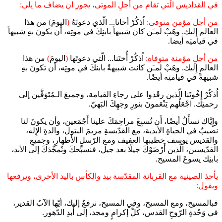
في القداديس الّتي تقام من أجلِ الموتى، يجوز ان يضاف ما يلي:
من أجل مؤمن متوفى:
اُذكُرْ أخانا... الّذي دعوتَهُ
(
اليومَ
)
من هذا
العالم إِليك. وهَبْ لمـَن كان شبيهاً بابنِكَ في موتِه، أن يكونَ بهِ شبيهاً
في قيامتِه أيضا.
من أجلِ مؤمنة متوفاة:
اُذكُرْ أُختَنا... الّتي دعوتَها
(
اليومَ
)
من هذا
العالمِ إِليك. وهَبْ لمـَن كانت شبيهةً بابنكَ في موتِه، أن تكونَ بهِ
شبيهةً في قيامتِه أيضًا.
اُذكُرْ إِخْوتَنا الّذين رقَدوا على رجاءِ القيامة، وجميعَ الـمُتَوَفَّين إلى
رحمتِك. اجْعَلْهم يَنْعَمونَ بنورِ وجهِكَ البَهيّ.
وإِيَّاك نسأَلُ أيضًا، أَن تُسبِغَ مراحِمَكَ علينا أَجْمَعين، وأن يكونَ لنا
نصيبٌ في الحياةِ الأبدية، مع القدّيسةِ مريمَ البتول، والدةِ الإِله،
والقديس يوسف خطيبها العفيف ومع الرّسلِ الأَطهارِ، وجميعِ
القدّيسين، الّذين أَرْضَوْكَ جيلًا بعد جيل، فنسبِّحكَ ونُمجِّدَكَ إلى الأبد،
بابنِك يسوعَ المسيح.
يأخذ الصينية مع القربانة المقدّسة بيد والكأس باليد الأخرى، ويرفعها
ويقول:
فبالمسيح، ومع المسيح، وفي المسيح، نرفعُ إليك، أيّها الآبُ القدير،
في وَحْدةِ الرّوحِ القدس، كلَّ إكرامٍ ومجد، إلى أَبدِ الدّهور.