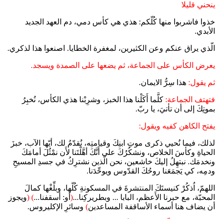
ينحني قليلا
خذوا فاشربوا منها كُلّكم: هذي هي كأس دمي، دم العهد الجديد
الأبدي.
الّذي يراق عنكم وعن الكثيرين، لمغفرة الخطايا. اصنعوا هذا لذكري.
يعرض الكأس على الجماعة، ثم يضعها على الصمدة ويسجد.
ثم يقول:
هذا سِرُّ الايمان.
فتهتف الجماعة:
كلَّما أَكَلْنا هذا الخبز، وشرِبْنا هذي الكأس، نُخبِرُ
بموتِكَ إلى أن تأتيَ، يا ربّ.
يفتح الكاهن كفيه ويقول:
لذلك، فيما نُحيي ذكرى موتِ ابنِكَ وقيامتِه، نُقدّمُ لك، أيّها الآب، خبزَ
الحياةِ وكأسَ الخلاص، ونشكُرُكَ على أَنَّكَ أهَّلْتَنا لأَن نمْثُلَ أمامَكَ
ونخدمَك. نبتهِلُ إليكَ خاشعين، نحن الّذين نشترِكُ في جسدِ المسيحِ
ودمِه، كي يَجمَعَنا روحُكَ القدّوس ويوحِّدَنا.
اللهمّ، اُذكُرْ كنيستَكَ المنتشرةَ في المسكونةِ كُلّها، وبلِّغْها كمالَ
المحبّة، مع حبرنا الأَعظم، البابا ... وبطريركِنا...
(
أو: أسقفنا...
)
(
ويجوز
أن يضاف هنا أسماء الأساقفة المساعدين
)
وسائرِ الإكليروس.