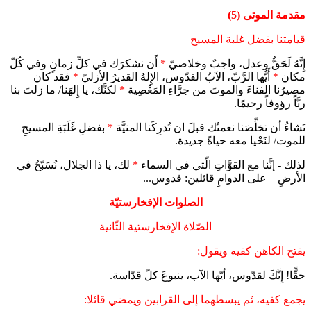
مقدمة الموتى (5)
قيامتنا بفضل غلبة المسيح
إِنَّهُ لَحَقٌّ وعدل، واجبٌ وخلاصيّ
*
أَن نشكرَك في كلِّ زمانٍ وفي كُلّ
مكان
*
أَيُّها الرَّبّ، الآبُ القدّوس، الإِلهُ القديرُ الأزليّ
*
فقد كان
مصيرُنا الفناءَ والموتَ من جرَّاءِ المَعْصِية
*
لكنَّك، يا إِلهَنا/ ما زلتَ بنا
ربَّاً رؤوفاً رحيمًا.
تَشاءُ أن تخلِّصَنا نعمتُك قبلَ ان تُدرِكَنا المنيَّة
*
بفضلِ غَلَبَةِ المسيحِ
للموت/ لنَحْيا معه حياةً جديدة.
لذلك - إنَّنا مع القوَّاتِ الّتي في السماء
*
لك، يا ذا الجلال، نُسَبّحُ في
الأرضِ
¯
على الدوامِ قائلين: قدوس...
الصلوات الإفخارستيّة
الصّلاة الإفخارستية الثّانية
يفتح الكاهن كفيه ويقول:
حقًّا! إِنَّكَ لقدّوس، أيّها الآب، ينبوعَ كلّ قدّاسة.
يجمع كفيه، ثم يبسطهما إلى القرابين ويمضي قائلا: