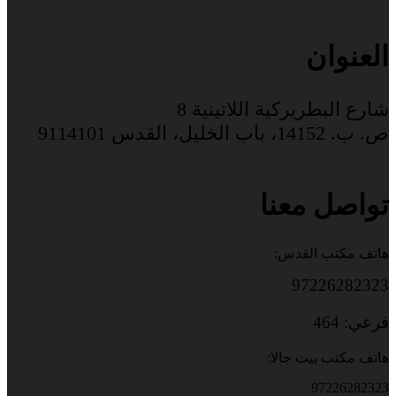
العنوان
شارع البطريركية اللاتينية 8
ص. ب. 14152، باب الخليل، القدس 9114101
تواصل معنا
هاتف مكتب القدس:
97226282323
فرعي: 464
هاتف مكتب بيت جالا:
97226282323